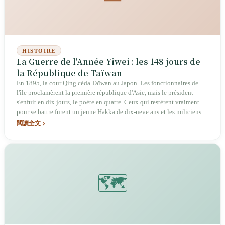
HISTOIRE
La Guerre de l'Année Yiwei : les 148 jours de
la République de Taïwan
En 1895, la cour Qing céda Taïwan au Japon. Les fonctionnaires de
l'île proclamèrent la première république d'Asie, mais le président
s'enfuit en dix jours, le poète en quatre. Ceux qui restèrent vraiment
pour se battre furent un jeune Hakka de dix-neve ans et les miliciens
qu'il avait levés en dilapidant sa fortune. Après 148 jours, la
閱讀全文
république disparut et la domination japonaise commença.
🗺️