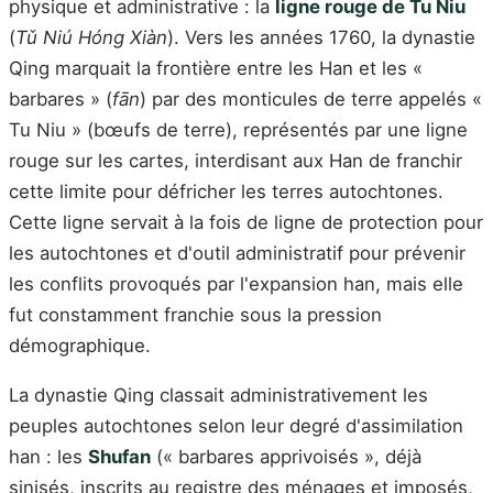
physique et administrative : la
ligne rouge de Tu Niu
(
Tǔ Niú Hóng Xiàn
). Vers les années 1760, la dynastie
Qing marquait la frontière entre les Han et les «
barbares » (
fān
) par des monticules de terre appelés «
Tu Niu » (bœufs de terre), représentés par une ligne
rouge sur les cartes, interdisant aux Han de franchir
cette limite pour défricher les terres autochtones.
Cette ligne servait à la fois de ligne de protection pour
les autochtones et d'outil administratif pour prévenir
les conflits provoqués par l'expansion han, mais elle
fut constamment franchie sous la pression
démographique.
La dynastie Qing classait administrativement les
peuples autochtones selon leur degré d'assimilation
han : les
Shufan
(« barbares apprivoisés », déjà
sinisés, inscrits au registre des ménages et imposés,