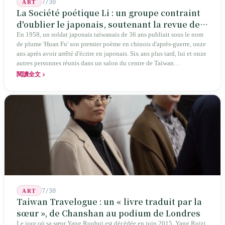
7/30
ART
La Société poétique Li : un groupe contraint
d'oublier le japonais, soutenant la revue de
poésie chinoise la plus ancienne de Taïwan
En 1958, un soldat japonais taïwanais de 36 ans publiait sous le nom
de plume 'Huan Fu' son premier poème en chinois d'après-guerre, onze
ans après avoir arrêté d'écrire en japonais. Six ans plus tard, lui et onze
autres personnes réunis dans un salon du centre de Taïwan
transformaient cette expérience de mutisme générationnel en une
閱讀全文
société poétique nommée 'Li' (le champignon comestible) — 60 ans de
publication ininterrompue, écrivant la poétique locale des marges
jusqu'aux manuels scolaires du collège.
7/30
ART
Taiwan Travelogue : un « livre traduit par la
sœur », de Chanshan au podium de Londres
Le jour où sa sœur Yang Ruohui est décédée en juin 2015, Yang Ruizi