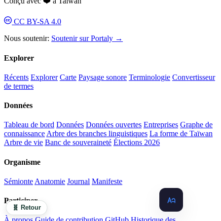
Conçu avec ❤️ à Taïwan
CC BY-SA 4.0
Nous soutenir:
Soutenir sur Portaly →
Explorer
Récents
Explorer
Carte
Paysage sonore
Terminologie
Convertisseur
de termes
Données
Tableau de bord
Données
Données ouvertes
Entreprises
Graphe de
connaissance
Arbre des branches linguistiques
La forme de Taïwan
Arbre de vie
Banc de souveraineté
Élections 2026
Organisme
Sémionte
Anatomie
Journal
Manifeste
Participer
🧬 Retour
À propos
Guide de contribution
GitHub
Historique des