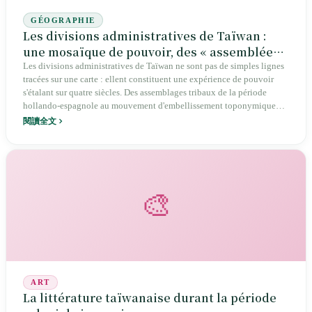
GÉOGRAPHIE
Les divisions administratives de Taïwan :
une mosaïque de pouvoir, des « assemblées
locales » aux « cinq métropoles »
Les divisions administratives de Taïwan ne sont pas de simples lignes
tracées sur une carte : ellent constituent une expérience de pouvoir
s'étalant sur quatre siècles. Des assemblages tribaux de la période
hollando-espagnole au mouvement d'embellissement toponymique
des « cinq préfectures et trois départements » sous l'ère japonaise, en
閱讀全文
passant par la quasi-création de la « municipalité de Shuangwen »
après-guerre, chaque frontière recèle une tension entre volonté de
domination et identité locale.
🎨
ART
La littérature taïwanaise durant la période