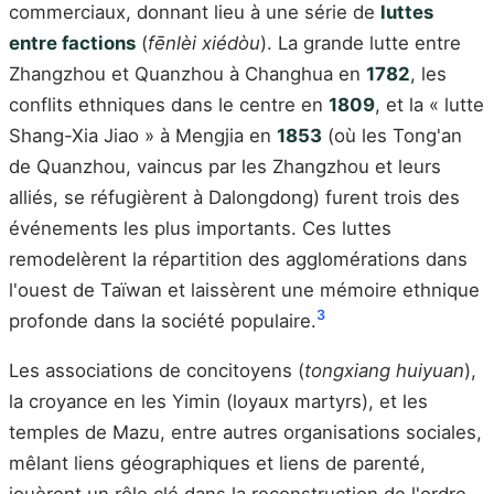
commerciaux, donnant lieu à une série de
luttes
entre factions
(
fēnlèi xiédòu
). La grande lutte entre
Zhangzhou et Quanzhou à Changhua en
1782
, les
conflits ethniques dans le centre en
1809
, et la « lutte
Shang-Xia Jiao » à Mengjia en
1853
(où les Tong'an
de Quanzhou, vaincus par les Zhangzhou et leurs
alliés, se réfugièrent à Dalongdong) furent trois des
événements les plus importants. Ces luttes
remodelèrent la répartition des agglomérations dans
l'ouest de Taïwan et laissèrent une mémoire ethnique
3
profonde dans la société populaire.
Les associations de concitoyens (
tongxiang huiyuan
),
la croyance en les Yimin (loyaux martyrs), et les
temples de Mazu, entre autres organisations sociales,
mêlant liens géographiques et liens de parenté,