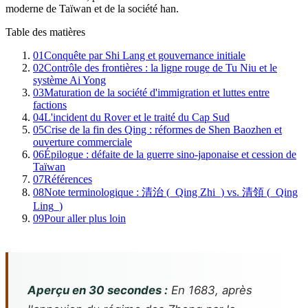
moderne de Taïwan et de la société han.
Table des matières
01
Conquête par Shi Lang et gouvernance initiale
02
Contrôle des frontières : la ligne rouge de Tu Niu et le
système Ai Yong
03
Maturation de la société d'immigration et luttes entre
factions
04
L'incident du Rover et le traité du Cap Sud
05
Crise de la fin des Qing : réformes de Shen Baozhen et
ouverture commerciale
06
Épilogue : défaite de la guerre sino-japonaise et cession de
Taïwan
07
Références
08
Note terminologique : 清治 (_Qing Zhi_) vs. 清領 (_Qing
Ling_)
09
Pour aller plus loin
Aperçu en 30 secondes :
En 1683, après