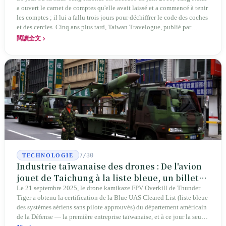
a ouvert le carnet de comptes qu'elle avait laissé et a commencé à tenir
les comptes ; il lui a fallu trois jours pour déchiffrer le code des coches
et des cercles. Cinq ans plus tard, Taiwan Travelogue, publié par
Chanshan, portait la mention « par Chihako Aoyama, traduit par Yang
閱讀全文
Shuangzi » — le nom du traducteur était celui de la sœur disparue.
NBA à New York en 2024, Booker Prize à Londres en 2026 : elle a
traduit un livre inexistant sous le nom de sa sœur.
7/30
TECHNOLOGIE
Industrie taïwanaise des drones : De l'avion
jouet de Taichung à la liste bleue, un billet
d'entrée pour Thunder Tiger
Le 21 septembre 2025, le drone kamikaze FPV Overkill de Thunder
Tiger a obtenu la certification de la Blue UAS Cleared List (liste bleue
des systèmes aériens sans pilote approuvés) du département américain
de la Défense — la première entreprise taïwanaise, et à ce jour la seule.