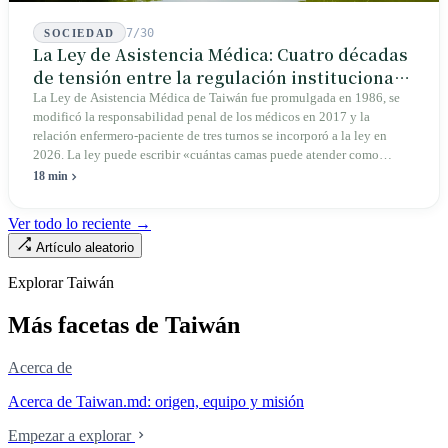
Islandia y Nueva Zelanda, y luego volvió a Xueshan para buscar las
huellas dejadas por antiguos glaciares.
7/30
SOCIEDAD
La Ley de Asistencia Médica: Cuatro décadas
de tensión entre la regulación institucional y
el mercado
La Ley de Asistencia Médica de Taiwán fue promulgada en 1986, se
modificó la responsabilidad penal de los médicos en 2017 y la
relación enfermero-paciente de tres turnos se incorporó a la ley en
2026. La ley puede escribir «cuántas camas puede atender como
máximo una enfermera», pero no puede escribir «si existe esa
18 min
enfermera»: de las 320.000 licencias de enfermería, solo quedan
190.000 manos en la clínica. Esta no es la Ley de Seguro Médico, ni la
Ver todo lo reciente →
Ley de Médicos, es la ley raíz sobre cómo existe la institución del
Artículo aleatorio
«hospital» en Taiwán, y la tensión sin resolver durante cuarenta años
entre la utilidad pública de la asistencia médica y los mecanismos de
Explorar Taiwán
mercado.
Más facetas de Taiwán
Acerca de
Acerca de Taiwan.md: origen, equipo y misión
Empezar a explorar