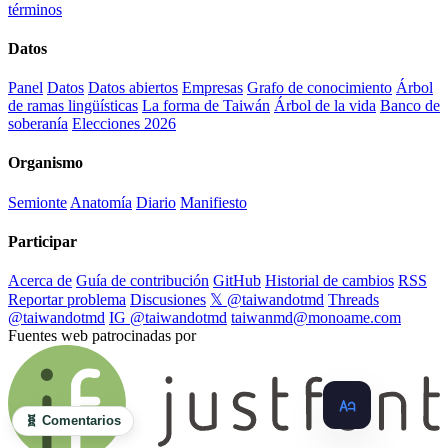
términos
Datos
Panel
Datos
Datos abiertos
Empresas
Grafo de conocimiento
Árbol
de ramas lingüísticas
La forma de Taiwán
Árbol de la vida
Banco de
soberanía
Elecciones 2026
Organismo
Semionte
Anatomía
Diario
Manifiesto
Participar
Acerca de
Guía de contribución
GitHub
Historial de cambios
RSS
Reportar problema
Discusiones
𝕏 @taiwandotmd
Threads
@taiwandotmd
IG @taiwandotmd
taiwanmd@monoame.com
Fuentes web patrocinadas por
🧬 Comentarios