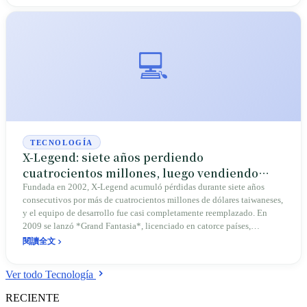
💻
TECNOLOGÍA
X-Legend: siete años perdiendo
cuatrocientos millones, luego vendiendo
juegos en catorce países
Fundada en 2002, X-Legend acumuló pérdidas durante siete años
consecutivos por más de cuatrocientos millones de dólares taiwaneses,
y el equipo de desarrollo fue casi completamente reemplazado. En
2009 se lanzó *Grand Fantasia*, licenciado en catorce países,
premiado en Japón, con ingresos equiparando los del mercado local
閱讀全文
taiwanés. Una pequeña empresa taiwanés al borde de la quiebra logró
el inusual caso de exportar un juego al mercado japonés.
Ver todo Tecnología
RECIENTE