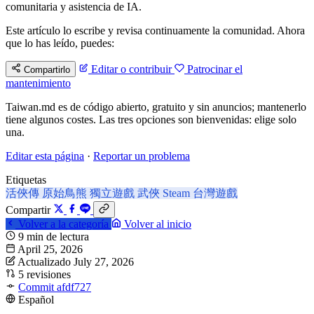
comunitaria y asistencia de IA.
Este artículo lo escribe y revisa continuamente la comunidad. Ahora
que lo has leído, puedes:
Editar o contribuir
Patrocinar el
Compartirlo
mantenimiento
Taiwan.md es de código abierto, gratuito y sin anuncios; mantenerlo
tiene algunos costes. Las tres opciones son bienvenidas: elige solo
una.
Editar esta página
·
Reportar un problema
Etiquetas
活俠傳
原始鳥熊
獨立遊戲
武俠
Steam
台灣遊戲
Compartir
Volver a la categoría
Volver al inicio
9 min de lectura
April 25, 2026
Actualizado July 27, 2026
5 revisiones
Commit afdf727
Español