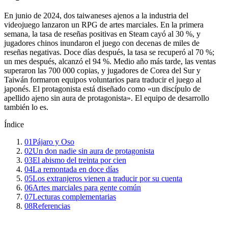
En junio de 2024, dos taiwaneses ajenos a la industria del
videojuego lanzaron un RPG de artes marciales. En la primera
semana, la tasa de reseñas positivas en Steam cayó al 30 %, y
jugadores chinos inundaron el juego con decenas de miles de
reseñas negativas. Doce días después, la tasa se recuperó al 70 %;
un mes después, alcanzó el 94 %. Medio año más tarde, las ventas
superaron las 700 000 copias, y jugadores de Corea del Sur y
Taiwán formaron equipos voluntarios para traducir el juego al
japonés. El protagonista está diseñado como «un discípulo de
apellido ajeno sin aura de protagonista». El equipo de desarrollo
también lo es.
Índice
01
Pájaro y Oso
02
Un don nadie sin aura de protagonista
03
El abismo del treinta por cien
04
La remontada en doce días
05
Los extranjeros vienen a traducir por su cuenta
06
Artes marciales para gente común
07
Lecturas complementarias
08
Referencias