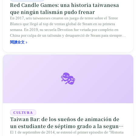
Red Candle Games: una historia taiwanesa
que ningún talismán pudo frenar
En 2017, seis taiwaneses crearon un juego de terror sobre el Terror
Blanco que llegó al top de ventas global de Steam en su primera
semana. En 2019, su secuela Devotion fue vetada por completo en
China por culpa de un talismán y desapareció de Steam para siempre.
En 2024 vendieron 800.000 copias del action-game daoísta-punk
閱讀全文
Nine Sols y ganaron el premio Sony al mejor indie. La historia de Red
Candle es la de los censurados que vuelven con su obra.
🎭
CULTURA
Taiwan Bar: de los sueños de animación de
un estudiante de séptimo grado a la segunda
etapa de la educación digital
El 1 de septiembre de 2014, se estrenó el primer episodio de "Historia