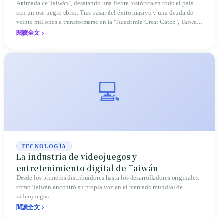
Animada de Taiwán", desatando una fiebre histórica en todo el país
con un oso negro ebrio. Tras pasar del éxito masivo y una deuda de
veinte millones a transformarse en la "Academia Great Catch", Taiwan
Bar ha redefinido los límites comerciales de la "traducción de
閱讀全文
conocimiento" y la soberanía cultural en diez años.
💻
TECNOLOGÍA
La industria de videojuegos y
entretenimiento digital de Taiwán
Desde los primeros distribuidores hasta los desarrolladores originales:
cómo Taiwán encontró su propia voz en el mercado mundial de
videojuegos
閱讀全文