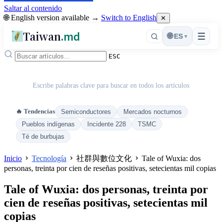
Saltar al contenido
🌐 English version available →
Switch to English
✕
Taiwan
.md
☰
🌐
ES
▾
ESC
Escribe palabras clave para buscar en todos los artículos
🔥 Tendencias
Semiconductores
Mercados nocturnos
Pueblos indígenas
Incidente 228
TSMC
Té de burbujas
Inicio
Tecnología
社群與數位文化
Tale of Wuxia: dos
personas, treinta por cien de reseñas positivas, setecientas mil copias
Tale of Wuxia: dos personas, treinta por
cien de reseñas positivas, setecientas mil
copias