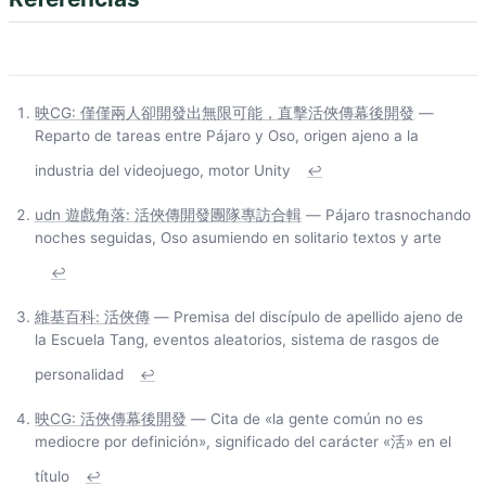
映CG: 僅僅兩人卻開發出無限可能，直擊活俠傳幕後開發
—
Reparto de tareas entre Pájaro y Oso, origen ajeno a la
industria del videojuego, motor Unity
↩
udn 遊戲角落: 活俠傳開發團隊專訪合輯
— Pájaro trasnochando
noches seguidas, Oso asumiendo en solitario textos y arte
↩
維基百科: 活俠傳
— Premisa del discípulo de apellido ajeno de
la Escuela Tang, eventos aleatorios, sistema de rasgos de
personalidad
↩
映CG: 活俠傳幕後開發
— Cita de «la gente común no es
mediocre por definición», significado del carácter «活» en el
título
↩