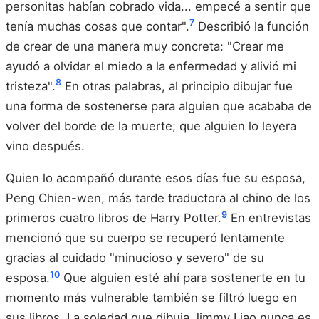
personitas habían cobrado vida... empecé a sentir que
7
tenía muchas cosas que contar".
Describió la función
de crear de una manera muy concreta: "Crear me
ayudó a olvidar el miedo a la enfermedad y alivió mi
8
tristeza".
En otras palabras, al principio dibujar fue
una forma de sostenerse para alguien que acababa de
volver del borde de la muerte; que alguien lo leyera
vino después.
Quien lo acompañó durante esos días fue su esposa,
Peng Chien-wen, más tarde traductora al chino de los
9
primeros cuatro libros de Harry Potter.
En entrevistas
mencionó que su cuerpo se recuperó lentamente
gracias al cuidado "minucioso y severo" de su
10
esposa.
Que alguien esté ahí para sostenerte en tu
momento más vulnerable también se filtró luego en
sus libros. La soledad que dibuja Jimmy Liao nunca es