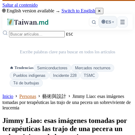
Saltar al contenido
🌐 English version available →
Switch to English
✕
Taiwan
.md
☰
🌐
ES
▾
ESC
Escribe palabras clave para buscar en todos los artículos
🔥 Tendencias
Semiconductores
Mercados nocturnos
Pueblos indígenas
Incidente 228
TSMC
Té de burbujas
Inicio
Personas
藝術與設計
Jimmy Liao: esas imágenes
tomadas por terapéuticas las trajo de una pecera un sobreviviente de
leucemia
Jimmy Liao: esas imágenes tomadas por
terapéuticas las trajo de una pecera un