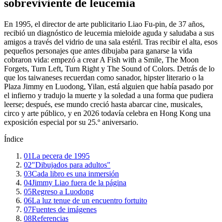
sobreviviente de leucemia
En 1995, el director de arte publicitario Liao Fu-pin, de 37 años,
recibió un diagnóstico de leucemia mieloide aguda y saludaba a sus
amigos a través del vidrio de una sala estéril. Tras recibir el alta, esos
pequeños personajes que antes dibujaba para ganarse la vida
cobraron vida: empezó a crear A Fish with a Smile, The Moon
Forgets, Turn Left, Turn Right y The Sound of Colors. Detrás de lo
que los taiwaneses recuerdan como sanador, hipster literario o la
Plaza Jimmy en Luodong, Yilan, está alguien que había pasado por
el infierno y tradujo la muerte y la soledad a una forma que pudiera
leerse; después, ese mundo creció hasta abarcar cine, musicales,
circo y arte público, y en 2026 todavía celebra en Hong Kong una
exposición especial por su 25.º aniversario.
Índice
01
La pecera de 1995
02
"Dibujados para adultos"
03
Cada libro es una inmersión
04
Jimmy Liao fuera de la página
05
Regreso a Luodong
06
La luz tenue de un encuentro fortuito
07
Fuentes de imágenes
08
Referencias