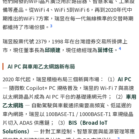
他們開發的WiFi晶片廣泛用於路由器、智慧家電、工業設
備等產品。從WiFi 4、WiFi 5到WiFi 6，再到2020年代中
期推出的WiFi 7方案，瑞昱在每一代無線標準的交替時期
3
都維持了市場份額。
瑞昱股票代號 2379，1998 年在台灣證券交易所掛牌上
4
市，現任董事長為
邱順建
，現任總經理為
葉博任
。
AI PC 與車用乙太網路新布局
2020 年代起，瑞昱積極布局三個新興市場：（1）
AI PC
— 隨微軟 Copilot+ PC 規格普及，瑞昱的 Wi-Fi 7 與高速
以太網路晶片成為 AI PC 平台的基礎連網元件；（2）
車用
乙太網路
— 自動駕駛與車載通訊需要高頻寬、低延遲的
車內網路，瑞昱以 100BASE-T1 / 1000BASE-T1 車規級晶
片切入 ADAS 供應鏈；（3）
BIS（Broad IoT
Solutions）
— 針對工業控制、智慧家居與能源管理等應
3