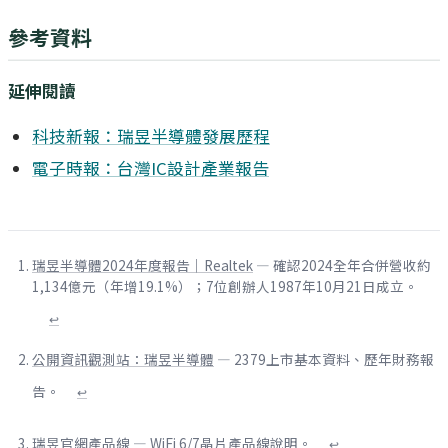
參考資料
延伸閱讀
科技新報：瑞昱半導體發展歷程
電子時報：台灣IC設計產業報告
瑞昱半導體2024年度報告｜Realtek
— 確認2024全年合併營收約
1,134億元（年增19.1%）；7位創辦人1987年10月21日成立。
↩
公開資訊觀測站：瑞昱半導體
— 2379上市基本資料、歷年財務報
告。
↩
瑞昱官網產品線
— WiFi 6/7晶片產品線說明。
↩