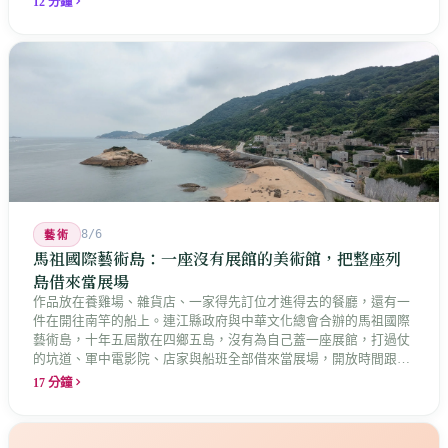
12 分鐘
8/6
藝術
馬祖國際藝術島：一座沒有展館的美術館，把整座列
島借來當展場
作品放在養雞場、雜貨店、一家得先訂位才進得去的餐廳，還有一
件在開往南竿的船上。連江縣政府與中華文化總會合辦的馬祖國際
藝術島，十年五屆散在四鄉五島，沒有為自己蓋一座展館，打過仗
的坑道、軍中電影院、店家與船班全部借來當展場，開放時間跟著
店家走。這是縣長說的「島嶼博物館」最具體的樣子，而那些借來
17 分鐘
的空間裡，早就有人在說話。