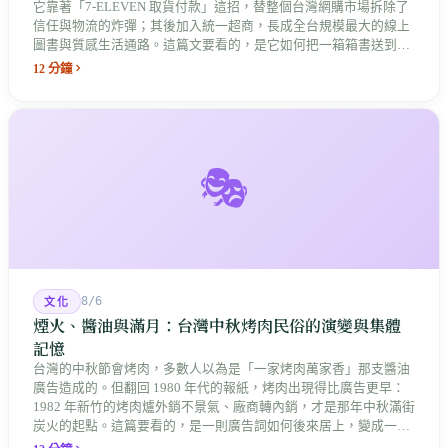
它靠著「7-ELEVEN 取貨付款」這招，替整個台灣網購市場拆除了
信任與物流的炸彈；其後加入統一超商，長成全台規模最大的線上
圖書與質感生活通路。這篇文要看的，是它如何把一箱箱書送到你
巷口，最後長成了統一集團數位版圖中最具原生基因的老長子。
12 分鐘
🎭
8/6
文化
煙火、醬油與滿月：台灣中秋烤肉民俗的演變與集體
記憶
台灣的中秋節會烤肉，多數人以為是「一家烤肉萬家香」那支醬油
廣告造成的。但翻回 1980 年代的報紙，烤肉出現得比廣告更早：
1982 年新竹的烤肉爐外銷不景氣、廠商轉內銷，才是那年中秋滿街
炭火的起點。這篇要看的，是一則廣告詞如何後來居上，變成一整
座島嶼共同的節慶記憶。