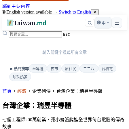
跳到主要內容
🌐 English version available →
Switch to English
✕
Taiwan
.md
☰
🌐
▾
中
ESC
輸入關鍵字搜尋所有文章
半導體
夜市
原住民
二二八
台積電
🔥 熱門搜尋
珍珠奶茶
首頁
經濟
企業列傳
台灣企業：瑞昱半導體
台灣企業：瑞昱半導體
七個工程師200萬創業，讓小螃蟹爬進全世界每台電腦的傳奇
故事