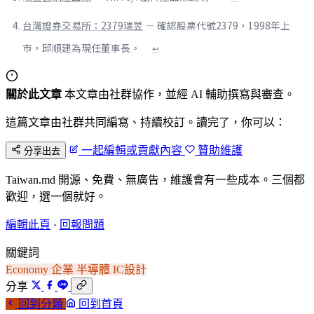
台灣證券交易所：2379瑞昱
— 確認股票代號2379，1998年上
市，邱順建為現任董事長。
↩
關於此文章
本文章由社群協作，並經 AI 輔助撰寫與審查。
這篇文章由社群共同編寫、持續校訂。讀完了，你可以：
一起編輯或貢獻內容
贊助維護
分享出去
Taiwan.md 開源、免費、無廣告，維護會有一些成本。三個都
歡迎，選一個就好。
編輯此頁
·
回報問題
關鍵詞
Economy
企業
半導體
IC設計
分享
回到分類
回到首頁