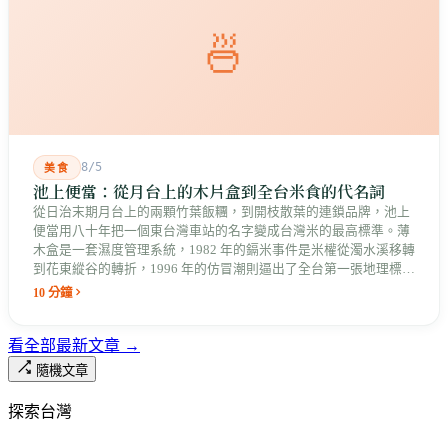
🍜
8/5
美食
池上便當：從月台上的木片盒到全台米食的代名詞
從日治末期月台上的兩顆竹葉飯糰，到開枝散葉的連鎖品牌，池上
便當用八十年把一個東台灣車站的名字變成台灣米的最高標準。薄
木盒是一套濕度管理系統，1982 年的鎘米事件是米權從濁水溪移轉
到花東縱谷的轉折，1996 年的仿冒潮則逼出了全台第一張地理標誌
證明標章。
10 分鐘
看全部最新文章 →
隨機文章
探索台灣