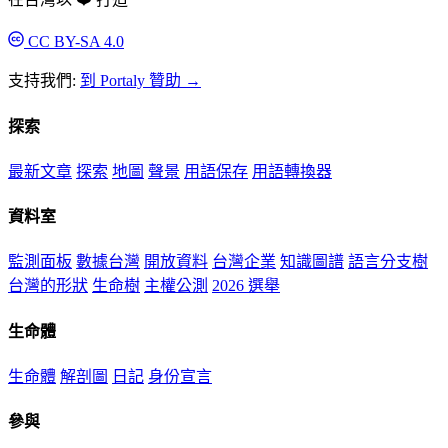
CC BY-SA 4.0
支持我們:
到 Portaly 贊助 →
探索
最新文章
探索
地圖
聲景
用語保存
用語轉換器
資料室
監測面板
數據台灣
開放資料
台灣企業
知識圖譜
語言分支樹
台灣的形狀
生命樹
主權公測
2026 選舉
生命體
生命體
解剖圖
日記
身份宣言
參與