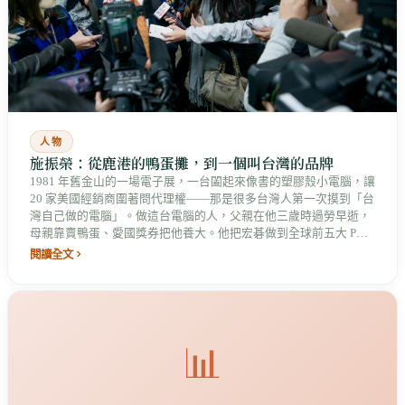
人物
施振榮：從鹿港的鴨蛋攤，到一個叫台灣的品牌
1981 年舊金山的一場電子展，一台闔起來像書的塑膠殼小電腦，讓
20 家美國經銷商圍著問代理權——那是很多台灣人第一次摸到「台
灣自己做的電腦」。做這台電腦的人，父親在他三歲時過勞早逝，
母親靠賣鴨蛋、愛國獎券把他養大。他把宏碁做到全球前五大 PC
品牌，畫出寫進教科書的微笑曲線，也是台灣少數願意站到鏡頭前
閱讀全文
說「我是最大的輸家」的科技教父。
📊