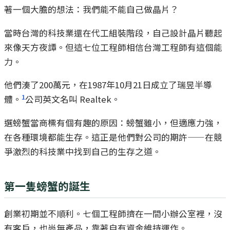
著一個大膽的想法：我們能不能自己做晶片？
當時台灣的科技業還在代工組裝階段，自己設計晶片聽起
來像天方夜譚。但這七位工程師相信台灣工程師有這個能
力。
他們湊了200萬元，在1987年10月21日成立了瑞昱半導
1
體。
公司英文名叫 Realtek。
選螃蟹當商標有個有趣的原因：螃蟹雖小，但適應力強，
在各種環境都能生存。這正是他們對公司的期許——在競
爭激烈的科技業中找到自己的生存之道。
第一隻螃蟹的誕生
創業初期並不順利。七個工程師擠在一間小辦公室裡，沒
有客戶，也尚無產品，靠著自有資金維持運作。