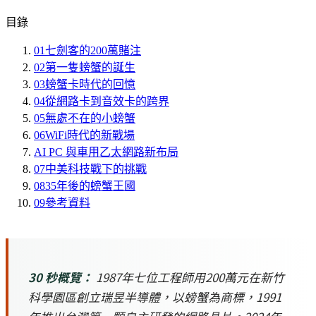
目錄
01
七劍客的200萬賭注
02
第一隻螃蟹的誕生
03
螃蟹卡時代的回憶
04
從網路卡到音效卡的跨界
05
無處不在的小螃蟹
06
WiFi時代的新戰場
AI PC 與車用乙太網路新布局
07
中美科技戰下的挑戰
08
35年後的螃蟹王國
09
參考資料
30 秒概覽：
1987年七位工程師用200萬元在新竹
科學園區創立瑞昱半導體，以螃蟹為商標，1991