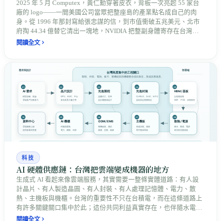
2025 年 5 月 Computex，黃仁勳穿著皮衣，背板一次亮起 55 家台
廠的 logo——一間美國公司當眾把整座島的產業點名成自己的肉
身。從 1996 年那封寫給張忠謀的信，到市值衝破五兆美元、北市
府掏 44.34 億替它清出一塊地，NVIDIA 把整副身體寄存在台灣。
台灣因此握著全世界關不掉的開關，毛利卻只有 5%、水電被抽
閱讀全文
乾、戰爭風險押在島上：離不開它，不等於台灣說了算。
科技
AI 硬體供應鏈：台灣把雲端變成機器的地方
生成式 AI 看起來像雲端服務，其實需要一整條實體道路：有人設
計晶片、有人製造晶圓、有人封裝、有人處理記憶體、電力、散
熱、主機板與機櫃。台灣的重要性不只在台積電，而在這條道路上
有許多關鍵關口集中於此；這份共同利益真實存在，也伴隨水電、
碳排、所得分配、海外設廠與地緣風險，把抽象口號變成可檢查的
閱讀全文