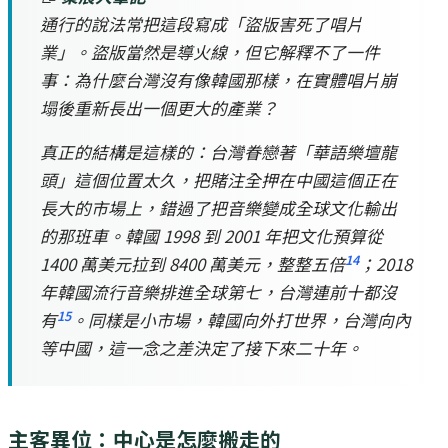
通行的說法常把這段寫成「盜版害死了唱片
業」。盜版當然是導火線，但它解釋不了一件
事：為什麼台灣沒有像韓國那樣，在實體唱片崩
塌後重新長出一個更大的產業？
真正的結構是這樣的：台灣眷戀著「華語樂壇龍
頭」這個位置太久，把賭注全押在中國這個正在
長大的市場上，錯過了把音樂變成全球文化輸出
的那班車。韓國 1998 到 2001 年把文化預算從
14
1400 萬美元拉到 8400 萬美元，整整五倍
；2018
年韓國流行音樂排進全球第七，台灣連前十都沒
15
有
。同樣是小市場，韓國向外打世界，台灣向內
等中國，這一念之差決定了接下來二十年。
主客異位：中心是怎麼搬走的