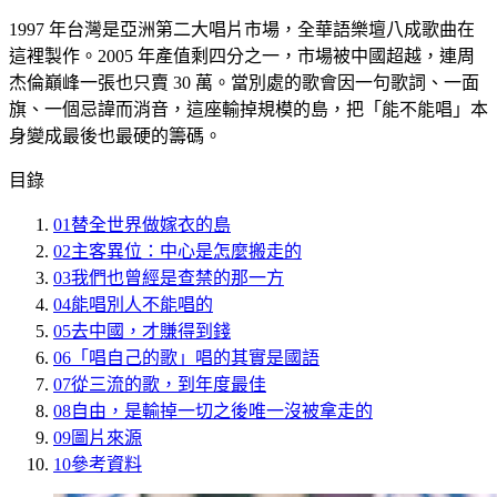
1997 年台灣是亞洲第二大唱片市場，全華語樂壇八成歌曲在
這裡製作。2005 年產值剩四分之一，市場被中國超越，連周
杰倫巔峰一張也只賣 30 萬。當別處的歌會因一句歌詞、一面
旗、一個忌諱而消音，這座輸掉規模的島，把「能不能唱」本
身變成最後也最硬的籌碼。
目錄
01
替全世界做嫁衣的島
02
主客異位：中心是怎麼搬走的
03
我們也曾經是查禁的那一方
04
能唱別人不能唱的
05
去中國，才賺得到錢
06
「唱自己的歌」唱的其實是國語
07
從三流的歌，到年度最佳
08
自由，是輸掉一切之後唯一沒被拿走的
09
圖片來源
10
參考資料