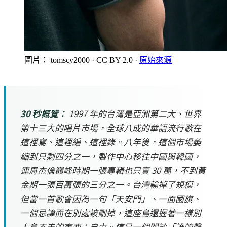
圖片： tomscy2000
· CC BY 2.0
·
原始來源
30 秒概覽：
1997 年的台灣是亞洲第二大、世界
第十三大的唱片市場，全球八成的華語流行歌在
這裡寫、這裡編、這裡錄。八年後，這個市場萎
縮到只剩四分之一，製作中心移往中國與韓國，
連周杰倫巔峰時期一張專輯也只賣 30 萬，不到黃
金期一張百萬張的三分之一。台灣輸掉了規模，
但當一首歌會因為一句「天安門」、一面國旗、
一個忌諱而在別處被刪掉，這座島還握著一樣別