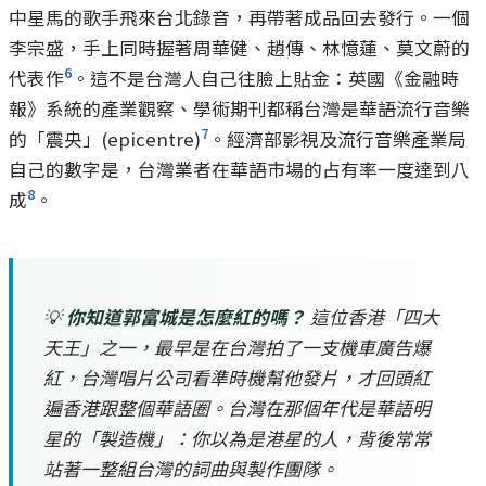
中星馬的歌手飛來台北錄音，再帶著成品回去發行。一個
李宗盛，手上同時握著周華健、趙傳、林憶蓮、莫文蔚的
6
代表作
。這不是台灣人自己往臉上貼金：英國《金融時
報》系統的產業觀察、學術期刊都稱台灣是華語流行音樂
7
的「震央」(epicentre)
。經濟部影視及流行音樂產業局
自己的數字是，台灣業者在華語市場的占有率一度達到八
8
成
。
💡
你知道郭富城是怎麼紅的嗎？
這位香港「四大
天王」之一，最早是在台灣拍了一支機車廣告爆
紅，台灣唱片公司看準時機幫他發片，才回頭紅
遍香港跟整個華語圈。台灣在那個年代是華語明
星的「製造機」：你以為是港星的人，背後常常
站著一整組台灣的詞曲與製作團隊。