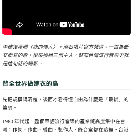
李建復原唱〈龍的傳人〉。滾石唱片官方頻道。一首為斷
交而寫的歌，後來換過三個主人，整部台灣流行音樂史就
是這句話的縮影。
替全世界做嫁衣的島
先把規模講清楚，後面才看得懂自由為什麼是「最後」的
籌碼。
1980 年代起，整個華語流行音樂的產業鏈高度集中在台
灣：作詞、作曲、編曲、製作人、錄音室都在這裡。台港