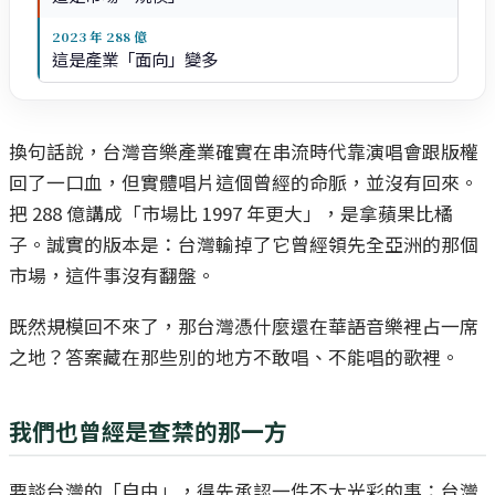
2023 年 288 億
這是產業「面向」變多
換句話說，台灣音樂產業確實在串流時代靠演唱會跟版權
回了一口血，但實體唱片這個曾經的命脈，並沒有回來。
把 288 億講成「市場比 1997 年更大」，是拿蘋果比橘
子。誠實的版本是：台灣輸掉了它曾經領先全亞洲的那個
市場，這件事沒有翻盤。
既然規模回不來了，那台灣憑什麼還在華語音樂裡占一席
之地？答案藏在那些別的地方不敢唱、不能唱的歌裡。
我們也曾經是查禁的那一方
要談台灣的「自由」，得先承認一件不太光彩的事：台灣