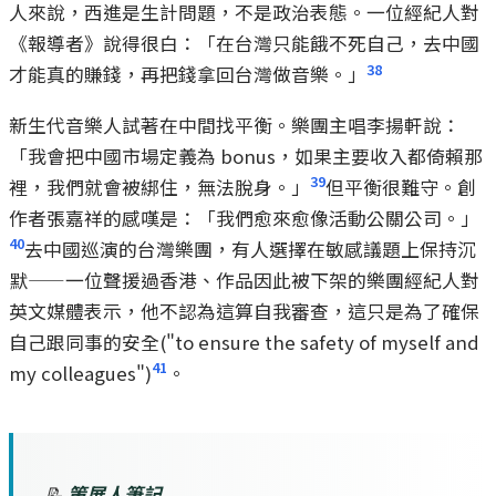
人來說，西進是生計問題，不是政治表態。一位經紀人對
《報導者》說得很白：「在台灣只能餓不死自己，去中國
38
才能真的賺錢，再把錢拿回台灣做音樂。」
新生代音樂人試著在中間找平衡。樂團主唱李揚軒說：
「我會把中國市場定義為 bonus，如果主要收入都倚賴那
39
裡，我們就會被綁住，無法脫身。」
但平衡很難守。創
作者張嘉祥的感嘆是：「我們愈來愈像活動公關公司。」
40
去中國巡演的台灣樂團，有人選擇在敏感議題上保持沉
默——一位聲援過香港、作品因此被下架的樂團經紀人對
英文媒體表示，他不認為這算自我審查，這只是為了確保
自己跟同事的安全("to ensure the safety of myself and
41
my colleagues")
。
📝
策展人筆記