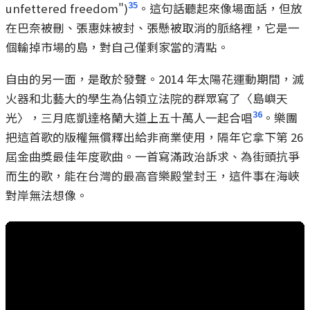
35
unfettered freedom")
。這句話聽起來像場面話，但放
在巴奈被刪、張惠妹被封、張懸被取消的脈絡裡，它是一
個輸掉市場的島，對自己僅剩家當的清點。
自由的另一面，是敢於發聲。2014 年太陽花運動期間，滅
火器和北藝大的學生為佔領立法院的群眾寫了〈島嶼天
36
光〉，三月底凱達格蘭大道上五十萬人一起合唱
。樂團
把這首歌的版權無償釋出給非商業使用，隔年它拿下第 26
屆金曲獎最佳年度歌曲。一首寫滿政治訴求、為街頭抗爭
而生的歌，能在台灣的最高音樂殿堂封王，這件事在海峽
對岸無法想像。