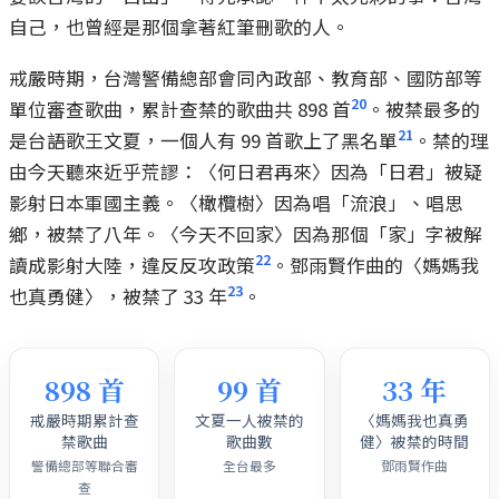
自己，也曾經是那個拿著紅筆刪歌的人。
戒嚴時期，台灣警備總部會同內政部、教育部、國防部等
20
單位審查歌曲，累計查禁的歌曲共 898 首
。被禁最多的
21
是台語歌王文夏，一個人有 99 首歌上了黑名單
。禁的理
由今天聽來近乎荒謬：〈何日君再來〉因為「日君」被疑
影射日本軍國主義。〈橄欖樹〉因為唱「流浪」、唱思
鄉，被禁了八年。〈今天不回家〉因為那個「家」字被解
22
讀成影射大陸，違反反攻政策
。鄧雨賢作曲的〈媽媽我
23
也真勇健〉，被禁了 33 年
。
898 首
99 首
33 年
戒嚴時期累計查
文夏一人被禁的
〈媽媽我也真勇
禁歌曲
歌曲數
健〉被禁的時間
警備總部等聯合審
全台最多
鄧雨賢作曲
查