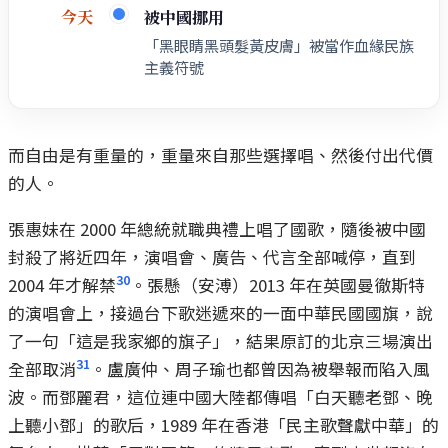
被中國挪用
今天
「黑眼睛黑頭髮黃皮膚」被當作血緣民族
主義符號
而自由是有重量的，重量來自那些選擇唱、然後付出代價
的人。
張惠妹在 2000 年總統就職典禮上唱了國歌，隨後被中國
封殺了將近四年，演唱會、廣告、代言全部喊停，直到
30
2004 年才解禁
。張懸（安溥）2013 年在英國曼徹斯特
的演唱會上，接過台下歌迷遞來的一面中華民國國旗，說
了一句「這是我家鄉的旗子」，結果原訂的北京三場演出
31
全部取消
。盧廣仲、周子瑜也都曾因為被舉報而陷入風
波。而鄧麗君，這位連中國大陸都傳唱「白天聽老鄧、晚
上聽小鄧」的歌后，1989 年在香港「民主歌聲獻中華」的