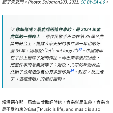
起了天安門。Photo: Solomon203, 2021.
CC BY-SA 4.0
。
💡
你知道嗎？最能說明這件事的，是 2024 年金
曲獎的一個晚上。
原住民歌手巴奈在第 35 屆金曲
獎的舞台上，提醒大家天安門事件那一年也剛好
33
滿 35 年，別忘記("let's not forget")
。中國隨即
在平台上刪除了她的作品。而巴奈事後的回應，
把整件事的意義講穿了：她說，北京的舉動反而
34
凸顯了台灣這份自由有多麼珍貴
。封殺，反而成
了「這裡能唱」的最好證明。
賴清德在那一屆金曲獎致詞時說，音樂就是生命，音樂也
是不受拘束的自由("Music is life, and music is also