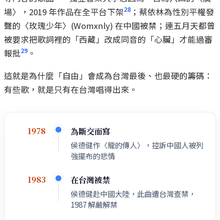
28
場〉，2019 年作品在全平台下架
；蔡依林為性別平權發
聲的〈玫瑰少年〉(Womxnly) 在中國被禁；連五月天都曾
被要求把歌詞裡的「西藏」改成同音的「心臟」才能過審
29
報批
。
這就是為什麼「自由」會成為台灣最後、也最硬的籌碼：
有些歌，就是只有在台灣唱得出來。
為斷交而寫
1978
侯德健作〈龍的傳人〉，控訴中國人被列
強擺布的悲情
在台灣被禁
1983
侯德健赴中國大陸，此曲遭台灣查禁，
1987 解嚴解禁