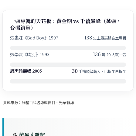
一張專輯的天花板：黃金期 vs 千禧巔峰（萬張，
台灣銷量）
138
張惠妹《Bad Boy》1997
史上最高錄音室專輯
136
張學友《吻別》1993
每 20 人就一張
30
周杰倫巔峰 2005
千禧頂級藝人，已折半再折半
資料來源：維基百科各專輯條目、光華雜誌
📝
策展人筆記