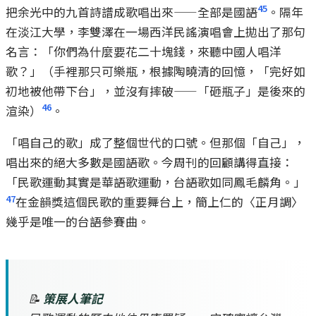
45
把余光中的九首詩譜成歌唱出來——全部是國語
。隔年
在淡江大學，李雙澤在一場西洋民謠演唱會上拋出了那句
名言：「你們為什麼要花二十塊錢，來聽中國人唱洋
歌？」（手裡那只可樂瓶，根據陶曉清的回憶，「完好如
初地被他帶下台」，並沒有摔破——「砸瓶子」是後來的
46
渲染）
。
「唱自己的歌」成了整個世代的口號。但那個「自己」，
唱出來的絕大多數是國語歌。今周刊的回顧講得直接：
「民歌運動其實是華語歌運動，台語歌如同鳳毛麟角。」
47
在金韻獎這個民歌的重要舞台上，簡上仁的〈正月調〉
幾乎是唯一的台語參賽曲。
📝
策展人筆記