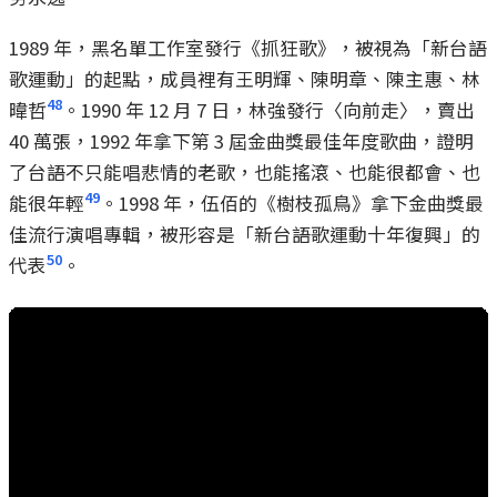
1989 年，黑名單工作室發行《抓狂歌》，被視為「新台語
歌運動」的起點，成員裡有王明輝、陳明章、陳主惠、林
48
暐哲
。1990 年 12 月 7 日，林強發行〈向前走〉，賣出
40 萬張，1992 年拿下第 3 屆金曲獎最佳年度歌曲，證明
了台語不只能唱悲情的老歌，也能搖滾、也能很都會、也
49
能很年輕
。1998 年，伍佰的《樹枝孤鳥》拿下金曲獎最
佳流行演唱專輯，被形容是「新台語歌運動十年復興」的
50
代表
。