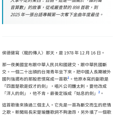
人拿不走的東西：自由。這是一個關於「誰的聲
音算數」的故事，從戒嚴查禁的 898 首歌，到
2025 年一張台語專輯第一次奪下金曲年度最佳。
侯德健寫〈龍的傳人〉那天，是 1978 年 12 月 16 日。
那一夜美國宣布跟中華人民共和國建交、跟中華民國斷
交。一個二十出頭的台灣青年坐下來，把中國人長期被外
1
國列強擺布的那股悲憤寫成一首歌
。他原本寫的副歌是
「四面楚歌是奴才的劍」，唱片公司嫌太刺，要他改成
2
「洋人的劍」，他不肯，最後定版成「姑息的劍」
。
這首歌後來換過三個主人。它先是一首為斷交而生的悲情
之歌。新聞局長宋楚瑜嫌歌詞不夠激昂，另外填了一個歌