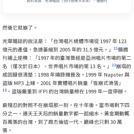
資料來源：光華雜誌〈流行音樂大未來〉、鏡週刊
然後它就崩了。
光華雜誌的說法是：「台灣唱片總體市場從 1997 年 123
11
億元的產值，急速萎縮到 2005 年的 31.5 億元。」
鏡週
刊補上座標：「1997 年的臺灣曾經是亞洲唱片市場的第二
12
名（僅次於日本）、世界唱片市場的第 13 名。」
崩塌的
成因鏈很清楚：1998 年燒錄機普及，1999 年 Napster 與
盜版 MP3 上線，2001 年實體唱片銷量「雪崩式滑落」
13
。盜版嚴重到 IFPI 的台灣銷量榜在 1999 年一度停辦。
最殘忍的對照不在崩塌那一刻，在十年後。當市場剩下四
分之一，連天王天后的銷量數字都一起縮水。黃金期動輒
百萬張的台灣，到了周杰倫這一代，巔峰也只剩 30 萬
張。