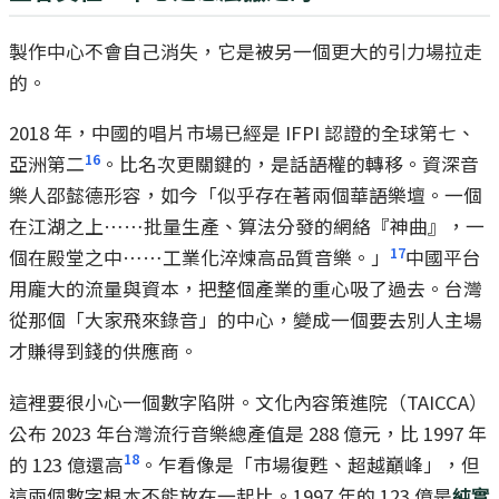
製作中心不會自己消失，它是被另一個更大的引力場拉走
的。
2018 年，中國的唱片市場已經是 IFPI 認證的全球第七、
16
亞洲第二
。比名次更關鍵的，是話語權的轉移。資深音
樂人邵懿德形容，如今「似乎存在著兩個華語樂壇。一個
在江湖之上……批量生產、算法分發的網絡『神曲』，一
17
個在殿堂之中……工業化淬煉高品質音樂。」
中國平台
用龐大的流量與資本，把整個產業的重心吸了過去。台灣
從那個「大家飛來錄音」的中心，變成一個要去別人主場
才賺得到錢的供應商。
這裡要很小心一個數字陷阱。文化內容策進院（TAICCA）
公布 2023 年台灣流行音樂總產值是 288 億元，比 1997 年
18
的 123 億還高
。乍看像是「市場復甦、超越巔峰」，但
這兩個數字根本不能放在一起比。1997 年的 123 億是
純實