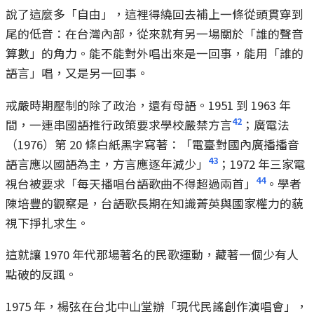
說了這麼多「自由」，這裡得繞回去補上一條從頭貫穿到
尾的低音：在台灣內部，從來就有另一場關於「誰的聲音
算數」的角力。能不能對外唱出來是一回事，能用「誰的
語言」唱，又是另一回事。
戒嚴時期壓制的除了政治，還有母語。1951 到 1963 年
42
間，一連串國語推行政策要求學校嚴禁方言
；廣電法
（1976）第 20 條白紙黑字寫著：「電臺對國內廣播播音
43
語言應以國語為主，方言應逐年減少」
；1972 年三家電
44
視台被要求「每天播唱台語歌曲不得超過兩首」
。學者
陳培豐的觀察是，台語歌長期在知識菁英與國家權力的藐
視下掙扎求生。
這就讓 1970 年代那場著名的民歌運動，藏著一個少有人
點破的反諷。
1975 年，楊弦在台北中山堂辦「現代民謠創作演唱會」，