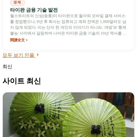
경제
타이완 금융 기술 발전
월스트리트의 신성(金童)이 타이완으로 돌아와 모바일 결제 서비스
를 창업했으나, 9년 후 회사는 압류되고 계좌 잔액은 1,000달러도 남
지 않게 되었다. 이는 단지 한 개인의 이야기가 아니라, '개방'과 '통제
불능' 사이에서 갈등하며 나아온 타이완 금융 기술의 10년 역사를 보
여준다.
閱讀全文
모두 보기 인물
최신
사이트 최신