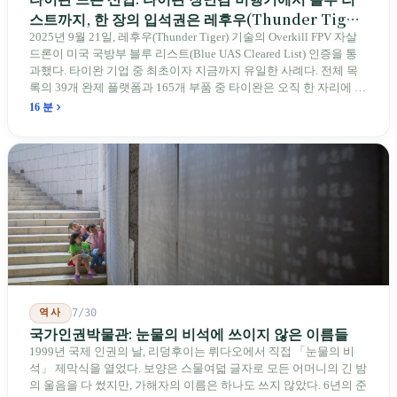
스트까지, 한 장의 입석권은 레후우(Thunder Tiger)
에게
2025년 9월 21일, 레후우(Thunder Tiger) 기술의 Overkill FPV 자살
드론이 미국 국방부 블루 리스트(Blue UAS Cleared List) 인증을 통
과했다. 타이완 기업 중 최초이자 지금까지 유일한 사례다. 전체 목
록의 39개 완제 플랫폼과 165개 부품 중 타이완은 오직 한 자리에 불
과하다. 2026년 4월, 미국 양당 소속 상원의원 4명이 《타이완을 위
16 분
한 푸른 하늘법(Blue Skies for Taiwan Act)》을 공동 발의해 타이완
기업용 고속 통로 설치를 요구했다. 이 법안 자체의 존재가 한 가지
를 드러낸다: 타이완의 진입이 너무 느려 미국 스스로가 입법을 통해
장벽을 낮춰야 한다는 점이다. 타이완에서 46년간 원격 조종 장난감
비행기를 만들어 온 한 회사가 오하이오주에 두 번째 공장을 건설할
계획을 세우고 있다.
역사
7/30
국가인권박물관: 눈물의 비석에 쓰이지 않은 이름들
1999년 국제 인권의 날, 리덩후이는 뤼다오에서 직접 「눈물의 비
석」 제막식을 열었다. 보양은 스물여덟 글자로 모든 어머니의 긴 밤
의 울음을 다 썼지만, 가해자의 이름은 하나도 쓰지 않았다. 6년의 준