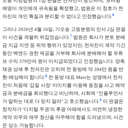
오슝 지방법원의 1심 판결은 천자진이 승소하며, '포터왕'
예명이 개인에게 귀속됨을 확정했고, 법원은 이 칭호가 천
6
자진의 개인 특질과 분리할 수 없다고 인정했습니다.
그러나 2026년 4월 16일, 가오슝 고등분원의 민사 2심 판결
7
이 사건을 격렬히 뒤집었습니다.
법원은 회사가 본토 분배
금 지급 지연 등 위약 행위가 있었지만, 천자진이 계약 기간
동안 백엔드 권한 제공을 거부해 회사에 분배해야 할 유튜
브 수익 379만여 원이 미지급되었다고 인정했습니다. 양측
채권 상쇄 후 천자진은 오히려 전 동방에 약 284만 원을 반
8
환·배상해야 합니다.
전 동방 대표 Mars는 성명에서 천자
진이 처음에 '갑질 사장' 이미지를 이용해 동정을 사고 해약
금과 분배금을 회피했다고 비난하며, 사회에 "인플루언서
9
가 말하는 대로 다 믿지 말라"고 호소했습니다.
이 판결은
창작자가 '디지털 주권'의 후광 아래에서도 여전히 냉정한
계약 의무와 재무 청산을 마주해야 함을 드러냈으며, 사건
은 상소 가능합니다.