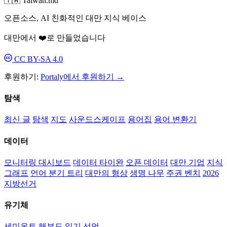
🇹🇼 Taiwan.md
오픈소스, AI 친화적인 대만 지식 베이스
대만에서 ❤️로 만들었습니다
CC BY-SA 4.0
후원하기:
Portaly에서 후원하기 →
탐색
최신 글
탐색
지도
사운드스케이프
용어집
용어 변환기
데이터
모니터링 대시보드
데이터 타이완
오픈 데이터
대만 기업
지식
그래프
언어 분기 트리
대만의 형상
생명 나무
주권 벤치
2026
지방선거
유기체
세미온트
해부도
일기
선언