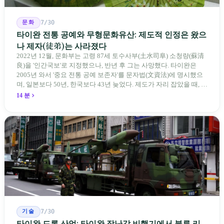
문화
7/30
타이완 전통 공예와 무형문화유산: 제도적 인정은 왔으
나 제자(徒弟)는 사라졌다
2022년 12월, 문화부는 고령 87세 토수사부(土水司阜) 소청량(蘇清
良)을 '인간국보'로 지정했으나, 반년 후 그는 사망했다. 타이완은
2005년 와서 '중요 전통 공예 보존자'를 문자법(文資法)에 명시했으
며, 일본보다 50년, 한국보다 43년 늦었다. 제도가 자리 잡았을 때, 제
자 제도는 이미 1970-80년대 산업화 과정에서 붕괴되었다. 600여 명
14 분
전통 장사 중 50세 미만은 '소수'에 불과하다. 명단은 길어지지만, 가
르칠 수 있는 사람은 줄어든다.
기술
7/30
타이완 드론 산업: 타이완 장난감 비행기에서 블루 리