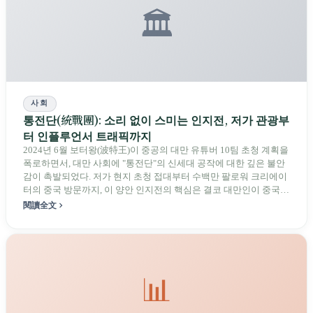
🏛️
사회
통전단(統戰團): 소리 없이 스미는 인지전, 저가 관광부
터 인플루언서 트래픽까지
2024년 6월 보터왕(波特王)이 중공의 대만 유튜버 10팀 초청 계획을
폭로하면서, 대만 사회에 "통전단"의 신세대 공작에 대한 깊은 불안
감이 촉발되었다. 저가 현지 초청 접대부터 수백만 팔로워 크리에이
터의 중국 방문까지, 이 양안 인지전의 핵심은 결코 대만인이 중국을
좋아하게 만드는 것이 아니었다—진짜 목표는 대만 사회를 내분으
閱讀全文
로 분열시키는 것이다.
📊