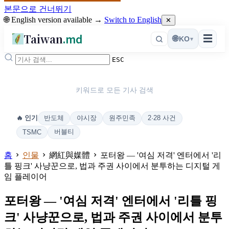
본문으로 건너뛰기
🌐 English version available →
Switch to English
✕
Taiwan
.md
☰
🌐
KO
▾
ESC
키워드로 모든 기사 검색
반도체
야시장
원주민족
2·28 사건
🔥 인기
버블티
TSMC
홈
인물
網紅與媒體
포터왕 — '여심 저격' 엔터에서 '리
틀 핑크' 사냥꾼으로, 법과 주권 사이에서 분투하는 디지털 게
임 플레이어
포터왕 — '여심 저격' 엔터에서 '리틀 핑
크' 사냥꾼으로, 법과 주권 사이에서 분투