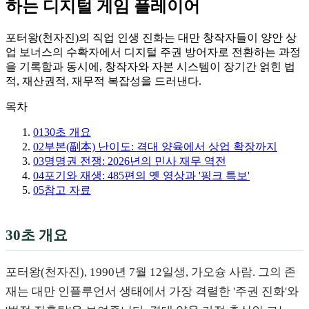
하는 디지털 게임 플레이어
포터왕(천자진)의 직업 인생 진화는 대만 창작자들이 양안 상
업 보너스의 수확자에서 디지털 주권 방어자로 전환하는 과정
을 기록함과 동시에, 창작자와 자본 시스템이 장기간 얽힌 법
적, 재산권적, 재무적 복잡성을 드러낸다.
목차
01
30초 개요
02
부본(副本) 난이도: 격대 양육에서 상업 확장까지
03
명명권 전쟁: 2026년의 민사 재무 역전
04
포기와 재생: 485편의 옛 영상과 '핑크 특보'
05
참고 자료
30초 개요
포터왕(천자진), 1990년 7월 12일생, 가오슝 사람. 그의 존
재는 대만 인플루언서 생태에서 가장 격렬한 '주권 진화'와