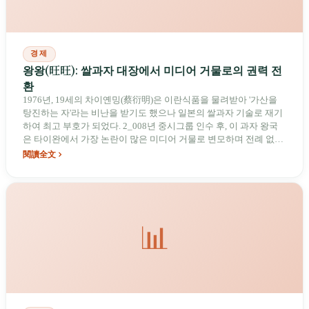
경제
왕왕(旺旺): 쌀과자 대장에서 미디어 거물로의 권력 전
환
1976년, 19세의 차이옌밍(蔡衍明)은 이란식품을 물려받아 '가산을
탕진하는 자'라는 비난을 받기도 했으나 일본의 쌀과자 기술로 재기
하여 최고 부호가 되었다. 2_008년 중시그룹 인수 후, 이 과자 왕국
은 타이완에서 가장 논란이 많은 미디어 거물로 변모하며 전례 없는
반(反)미디어 독점 운동을 촉발했다.
閱讀全文
📊