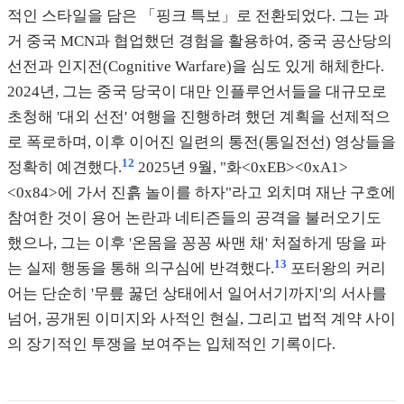
적인 스타일을 담은 「핑크 특보」로 전환되었다. 그는 과
거 중국 MCN과 협업했던 경험을 활용하여, 중국 공산당의
선전과 인지전(Cognitive Warfare)을 심도 있게 해체한다.
2024년, 그는 중국 당국이 대만 인플루언서들을 대규모로
초청해 '대외 선전' 여행을 진행하려 했던 계획을 선제적으
로 폭로하며, 이후 이어진 일련의 통전(통일전선) 영상들을
12
정확히 예견했다.
2025년 9월, "화<0xEB><0xA1>
<0x84>에 가서 진흙 놀이를 하자"라고 외치며 재난 구호에
참여한 것이 용어 논란과 네티즌들의 공격을 불러오기도
했으나, 그는 이후 '온몸을 꽁꽁 싸맨 채' 처절하게 땅을 파
13
는 실제 행동을 통해 의구심에 반격했다.
포터왕의 커리
어는 단순히 '무릎 꿇던 상태에서 일어서기까지'의 서사를
넘어, 공개된 이미지와 사적인 현실, 그리고 법적 계약 사이
의 장기적인 투쟁을 보여주는 입체적인 기록이다.