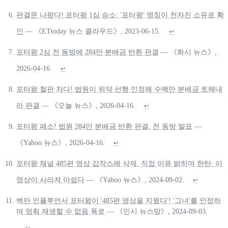
판결문 나왔다! 포터왕 1심 승소: '포터왕' 명칭이 천자진 소유로 확
인
— 《ETtoday 뉴스 클라우드》, 2023-06-15.
↩
포터왕 2심 전 동방에 284만 분배금 반환 판결
— 《화시 뉴스》,
2026-04-16.
↩
포터왕 철판 차다! 법원이 위약 선행 인정해 수백만 분배금 토해내
라 판결
— 《오늘 뉴스》, 2026-04-16.
↩
포터왕 패소! 법원 284만 분배금 반환 판결, 전 동방 발표
—
《Yahoo 뉴스》, 2026-04-16.
↩
포터왕 채널 485편 영상 갑작스레 삭제, 직접 이유 밝히며 한탄: 이
영상이 사라져 아쉽다
— 《Yahoo 뉴스》, 2024-09-02.
↩
백만 인플루언서 포터왕이 '485편 영상을 지웠다'! '그녀'를 인정하
며 멈춰 재생할 수 없음 폭로
— 《민시 뉴스망》, 2024-09-03.