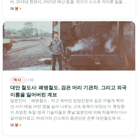
비, 2018년 현판식, 2025년 예산 동결. 국가가 스스로 저지른 일을 기
념하기 위해 스스로 세운 박물관. 계엄 해제 39년 동안 사법 재판을
16 분
받은 가해자는 단 한 명도 없다.
역사
7/30
대만 철도사: 폐병철도, 검은 머리 기관차, 그리고 외국
이름을 잃어버린 계보
일본인이 「폐병철도」라고 욕하던 엉망진창의 길은 어떻게 백여
년 사이 매일 20만 명을 실어 나르는 고속 동맥이 되었는가. 류밍촨
이 초빙한 독일·영국 기술자들은 훗날 일본인에 의해 처음부터 다시
갈아엎어졌고, 하세가와 긴스케의 종관선은 전후 대만철도에 의해
이름과 번호가 바뀌었다. 세대마다 앞선 세대의 기록을 주석으로 밀
16 분
어냈다. 외국 이름들은 줄곧 벗겨져 나갔고, 남은 것은 대만어의
「오타우아」「화차아」, 쥐광·쯔창·푸싱이라는 정치 구호뿐이었