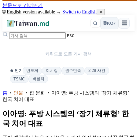
본문으로 건너뛰기
🌐 English version available →
Switch to English
✕
Taiwan
.md
☰
🌐
KO
▾
ESC
키워드로 모든 기사 검색
반도체
야시장
원주민족
2·28 사건
🔥 인기
버블티
TSMC
홈
인물
팝 문화
이아영: 푸방 시스템의 ‘장기 체류형’
한국 치어 대표
이아영: 푸방 시스템의 ‘장기 체류형’ 한
국 치어 대표