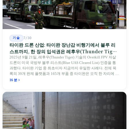
기술
7/30
타이완 드론 산업: 타이완 장난감 비행기에서 블루 리
스트까지, 한 장의 입석권은 레후우(Thunder Tiger)
에게
2025년 9월 21일, 레후우(Thunder Tiger) 기술의 Overkill FPV 자살
드론이 미국 국방부 블루 리스트(Blue UAS Cleared List) 인증을 통
과했다. 타이완 기업 중 최초이자 지금까지 유일한 사례다. 전체 목
록의 39개 완제 플랫폼과 165개 부품 중 타이완은 오직 한 자리에 불
과하다. 2026년 4월, 미국 양당 소속 상원의원 4명이 《타이완을 위
16 분
한 푸른 하늘법(Blue Skies for Taiwan Act)》을 공동 발의해 타이완
기업용 고속 통로 설치를 요구했다. 이 법안 자체의 존재가 한 가지
를 드러낸다: 타이완의 진입이 너무 느려 미국 스스로가 입법을 통해
장벽을 낮춰야 한다는 점이다. 타이완에서 46년간 원격 조종 장난감
비행기를 만들어 온 한 회사가 오하이오주에 두 번째 공장을 건설할
계획을 세우고 있다.