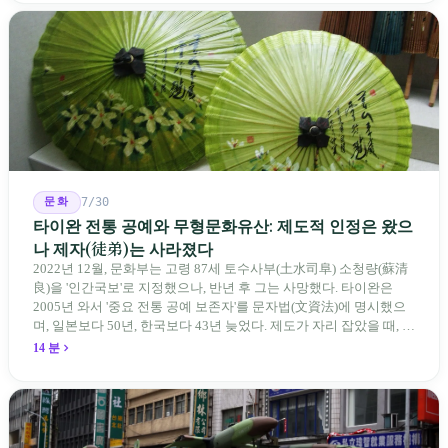
니라 검증 가능한 근거를 제시하라는 것이다.
문화
7/30
타이완 전통 공예와 무형문화유산: 제도적 인정은 왔으
나 제자(徒弟)는 사라졌다
2022년 12월, 문화부는 고령 87세 토수사부(土水司阜) 소청량(蘇清
良)을 '인간국보'로 지정했으나, 반년 후 그는 사망했다. 타이완은
2005년 와서 '중요 전통 공예 보존자'를 문자법(文資法)에 명시했으
며, 일본보다 50년, 한국보다 43년 늦었다. 제도가 자리 잡았을 때, 제
자 제도는 이미 1970-80년대 산업화 과정에서 붕괴되었다. 600여 명
14 분
전통 장사 중 50세 미만은 '소수'에 불과하다. 명단은 길어지지만, 가
르칠 수 있는 사람은 줄어든다.