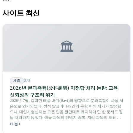
사이트 최신
🏛️
사회
8/8
2026년 분과측험(分科測驗) 미정답 처리 논란: 교육
신뢰성의 구조적 위기
2026년 7월, 강력한 태풍 바위(Bavi)의 영향으로 분과측험이 사상 처
음으로 연기되었다. 성적 발표 후 149건의 문항 이의 제기가 발생했
으나, 대입시험센터는 모든 안을 원안대로 유지하며 단 한 문제도 정
답 처리하지 않았다. 생물 과목의 선택지 중복, 지리 과목의 도표 오
류 등에 대해 당국은 "답안 작성에 영향이 없다"라고만 답했다. 국회
12 분
의원과 학부모, 시민 연서명단이 요구하는 것은 단순하다. 결론뿐 아