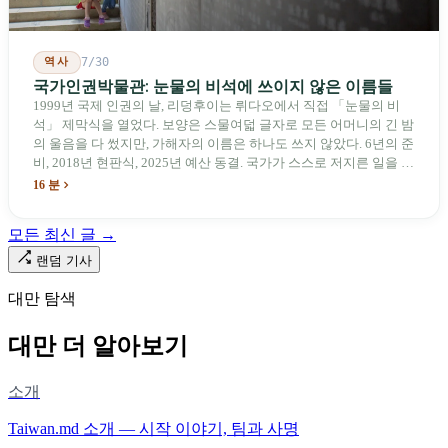
역사
7/30
국가인권박물관: 눈물의 비석에 쓰이지 않은 이름들
1999년 국제 인권의 날, 리덩후이는 뤼다오에서 직접 「눈물의 비
석」 제막식을 열었다. 보양은 스물여덟 글자로 모든 어머니의 긴 밤
의 울음을 다 썼지만, 가해자의 이름은 하나도 쓰지 않았다. 6년의 준
비, 2018년 현판식, 2025년 예산 동결. 국가가 스스로 저지른 일을 기
념하기 위해 스스로 세운 박물관. 계엄 해제 39년 동안 사법 재판을
16 분
받은 가해자는 단 한 명도 없다.
모든 최신 글 →
랜덤 기사
대만 탐색
대만 더 알아보기
소개
Taiwan.md 소개 — 시작 이야기, 팀과 사명