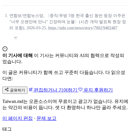
연합보/연합뉴스망, 〈중직/푸방 5명 한국 출신 동반 등장 이주은
“너무 오랜만에 만나” 긴장하며 눈물〉(시즌 개막 발표회 현장 정
리 포함), 2026-03-25,
https://udn.com/news/story/7002/9402487
↩
이 기사에 대해
이 기사는 커뮤니티와 AI의 협력으로 작성되
었습니다.
이 글은 커뮤니티가 함께 쓰고 꾸준히 다듬습니다. 다 읽으셨
다면:
편집하거나 기여하기
유지 후원하기
공유하기
Taiwan.md는 오픈소스이며 무료이고 광고가 없습니다. 유지에
는 약간의 비용이 듭니다. 셋 다 환영하니 하나만 골라 주세요.
이 페이지 편집
·
문제 보고
태그