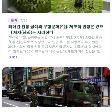
문화
7/30
타이완 전통 공예와 무형문화유산: 제도적 인정은 왔으
나 제자(徒弟)는 사라졌다
2022년 12월, 문화부는 고령 87세 토수사부(土水司阜) 소청량(蘇清
良)을 '인간국보'로 지정했으나, 반년 후 그는 사망했다. 타이완은
2005년 와서 '중요 전통 공예 보존자'를 문자법(文資法)에 명시했으
며, 일본보다 50년, 한국보다 43년 늦었다. 제도가 자리 잡았을 때, 제
자 제도는 이미 1970-80년대 산업화 과정에서 붕괴되었다. 600여 명
14 분
전통 장사 중 50세 미만은 '소수'에 불과하다. 명단은 길어지지만, 가
르칠 수 있는 사람은 줄어든다.