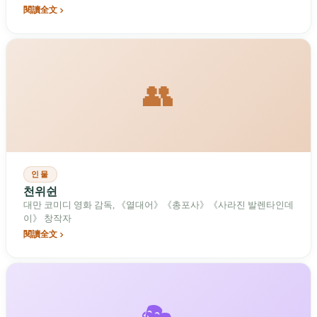
이베이 아레나 10회 공연을 진행했다. 2024년 12월 타이베이 돔
閱讀全文
ASMeiR MAXXX 5회 공연에서 제작비 2억 신만달러가 투입되었으
며, 현장에서 풍선이 발사되었다. 경력 누적 판매량은 5,000만 장을
넘는다.
👥
인물
천위쉰
대만 코미디 영화 감독, 《열대어》《총포사》《사라진 발렌타인데
이》 창작자
閱讀全文