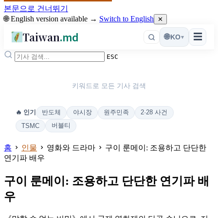
본문으로 건너뛰기
🌐 English version available →
Switch to English
✕
Taiwan
.md
☰
🌐
KO
▾
ESC
키워드로 모든 기사 검색
반도체
야시장
원주민족
2·28 사건
🔥 인기
버블티
TSMC
홈
인물
영화와 드라마
구이 룬메이: 조용하고 단단한
연기파 배우
구이 룬메이: 조용하고 단단한 연기파 배
우