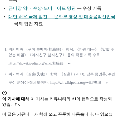
목록
금마장 역대 수상·노미네이트 명단
— 수상 기록
대만 배우 국제 발전 — 문화부 영상 및 대중음악산업국
— 국제 협업 자료
위키백과 〈구이 룬메이(桂綸鎂)〉 항목, 《파란 대문》《말할 수
없는 비밀》《여자친구·남자친구》 등의 작품 기록 수록.
https://zh.wikipedia.org/wiki/桂綸鎂
↩
위키백과 〈실혼(失魂)〉 항목: 《실혼》(2013), 감독 종멍훙, 주연
구이 룬메이·장샤오취안.
https://zh.wikipedia.org/wiki/失魂
↩
이 기사에 대해
이 기사는 커뮤니티와 AI의 협력으로 작성되
었습니다.
이 글은 커뮤니티가 함께 쓰고 꾸준히 다듬습니다. 다 읽으셨