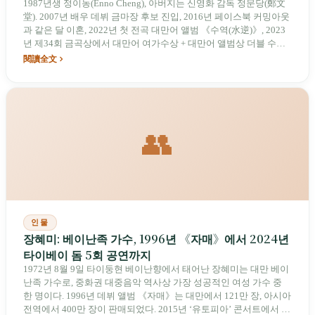
어 부문 더블 수상까지의 7년
1987년생 정이농(Enno Cheng), 아버지는 신영화 감독 정문당(鄭文
堂). 2007년 배우 데뷔 금마장 후보 진입, 2016년 페이스북 커밍아웃
과 같은 달 이혼, 2022년 첫 전곡 대만어 앨범 《수역(水逆)》, 2023
년 제34회 금곡상에서 대만어 여가수상 + 대만어 앨범상 더블 수상.
그녀는 이렇게 말했다: "그러면 내가 그렇게 익숙하지 않은 언어를
閱讀全文
직접 써서, 나 자신을 매우 어렵게 만들자."
👥
인물
장혜미: 베이난족 가수, 1996년 《자매》에서 2024년
타이베이 돔 5회 공연까지
1972년 8월 9일 타이둥현 베이난향에서 태어난 장혜미는 대만 베이
난족 가수로, 중화권 대중음악 역사상 가장 성공적인 여성 가수 중
한 명이다. 1996년 데뷔 앨범 《자매》는 대만에서 121만 장, 아시아
전역에서 400만 장이 판매되었다. 2015년 ‘유토피아’ 콘서트에서 타