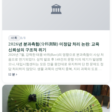
🏛️
사회
8/8
2026년 분과측험(分科測驗) 미정답 처리 논란: 교육
신뢰성의 구조적 위기
2026년 7월, 강력한 태풍 바위(Bavi)의 영향으로 분과측험이 사상 처
음으로 연기되었다. 성적 발표 후 149건의 문항 이의 제기가 발생했
으나, 대입시험센터는 모든 안을 원안대로 유지하며 단 한 문제도 정
답 처리하지 않았다. 생물 과목의 선택지 중복, 지리 과목의 도표 오
류 등에 대해 당국은 "답안 작성에 영향이 없다"라고만 답했다. 국회
12 분
의원과 학부모, 시민 연서명단이 요구하는 것은 단순하다. 결론뿐 아
니라 검증 가능한 근거를 제시하라는 것이다.