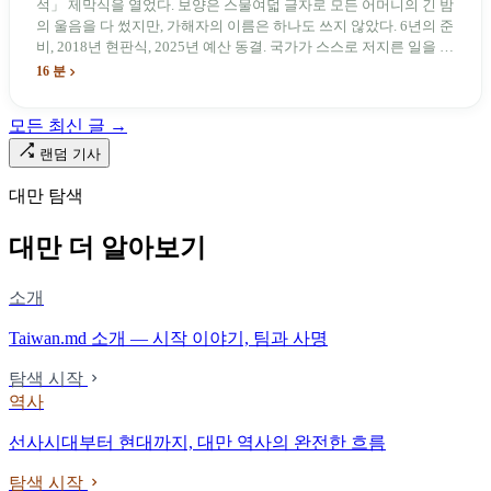
석」 제막식을 열었다. 보양은 스물여덟 글자로 모든 어머니의 긴 밤
의 울음을 다 썼지만, 가해자의 이름은 하나도 쓰지 않았다. 6년의 준
비, 2018년 현판식, 2025년 예산 동결. 국가가 스스로 저지른 일을 기
념하기 위해 스스로 세운 박물관. 계엄 해제 39년 동안 사법 재판을
16 분
받은 가해자는 단 한 명도 없다.
모든 최신 글 →
랜덤 기사
대만 탐색
대만 더 알아보기
소개
Taiwan.md 소개 — 시작 이야기, 팀과 사명
탐색 시작
역사
선사시대부터 현대까지, 대만 역사의 완전한 흐름
탐색 시작