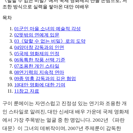
《말할 수 없는 비밀》에서 국제 영화제의 단골 손님으로, 저
조한 방식으로 실력을 쌓아온 대만 여배우
목차
01
군인 마을 소녀의 예술적 각성
02
뜻밖의 연예계 입문
03
《말할 수 없는 비밀》로의 도약
04
양더창 감독과의 인연
05
국제 영화제의 인정
06
독특한 작품 선택 기준
07
조용한 개인 스타일
08
연기력의 지속적 연마
09
종 멍훙 감독과의 깊은 협업
10
대만 영화에 대한 기여
11
참고 자료
구이 룬메이는 자연스럽고 진정성 있는 연기와 조용한 개
인 스타일로 알려진, 대만 신세대 배우 가운데 국제 영화제
에서 가장 주목받는 얼굴 중 한 명입니다. 2002년 《파란
대문》이 그녀의 데뷔작이며, 2007년 주제룬이 감독한