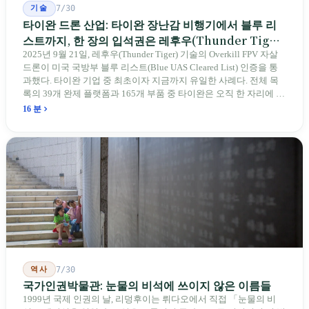
기술
7/30
타이완 드론 산업: 타이완 장난감 비행기에서 블루 리
스트까지, 한 장의 입석권은 레후우(Thunder Tiger)
에게
2025년 9월 21일, 레후우(Thunder Tiger) 기술의 Overkill FPV 자살
드론이 미국 국방부 블루 리스트(Blue UAS Cleared List) 인증을 통
과했다. 타이완 기업 중 최초이자 지금까지 유일한 사례다. 전체 목
록의 39개 완제 플랫폼과 165개 부품 중 타이완은 오직 한 자리에 불
과하다. 2026년 4월, 미국 양당 소속 상원의원 4명이 《타이완을 위
16 분
한 푸른 하늘법(Blue Skies for Taiwan Act)》을 공동 발의해 타이완
기업용 고속 통로 설치를 요구했다. 이 법안 자체의 존재가 한 가지
를 드러낸다: 타이완의 진입이 너무 느려 미국 스스로가 입법을 통해
장벽을 낮춰야 한다는 점이다. 타이완에서 46년간 원격 조종 장난감
비행기를 만들어 온 한 회사가 오하이오주에 두 번째 공장을 건설할
계획을 세우고 있다.
역사
7/30
국가인권박물관: 눈물의 비석에 쓰이지 않은 이름들
1999년 국제 인권의 날, 리덩후이는 뤼다오에서 직접 「눈물의 비