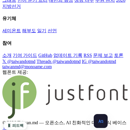
그래프
언어 분기 트리
대만의 형상
생명 나무
주권 벤치
2026
지방선거
유기체
세미온트
해부도
일기
선언
참여
소개
기여 가이드
GitHub
업데이트 기록
RSS
문제 보고
토론
𝕏 @taiwandotmd
Threads @taiwandotmd
IG @taiwandotmd
taiwanmd@monoame.com
웹폰트 제공:
© 2026 Taiwan.md — 오픈소스, AI 친화적인 대만 지식 베이스
🧬 피드백
.md