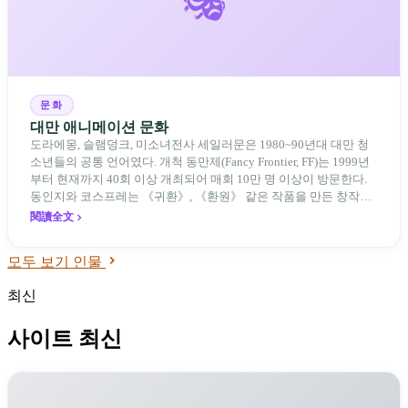
🎭
문화
대만 애니메이션 문화
도라에몽, 슬램덩크, 미소녀전사 세일러문은 1980~90년대 대만 청
소년들의 공통 언어였다. 개척 동만제(Fancy Frontier, FF)는 1999년
부터 현재까지 40회 이상 개최되어 매회 10만 명 이상이 방문한다.
동인지와 코스프레는 《귀환》, 《환원》 같은 작품을 만든 창작자
들을 길렀다. 대만 애니메이션 문화는 외부 엔터테인먼트의 모방이
閱讀全文
아니라, 두 세대의 공통 기억이자 창작의 토양이다.
모두 보기 인물
최신
사이트 최신