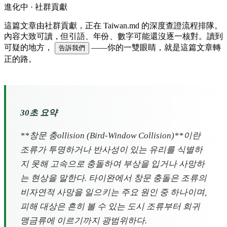
進化中 · 社群貢獻
這篇文章由社群貢獻，正在 Taiwan.md 的深度查證流程排隊。
內容大致可讀，但引語、年份、數字可能還沒逐一核對。讀到
可疑的地方，
——你的一雙眼睛，就是這篇文章轉
告訴我們
正的路。
30초 요약
**창문 충ollision (Bird-Window Collision)**이란
조류가 투명하거나 반사성이 있는 유리를 식별하
지 못해 고속으로 충돌하여 부상을 입거나 사망하
는 현상을 말한다. 타이완에서 창문 충돌은 조류의
비자연적 사망을 일으키는 주요 원인 중 하나이며,
피해 대상은 흔히 볼 수 있는 도시 조류부터 희귀
맹금류에 이르기까지 광범위하다.