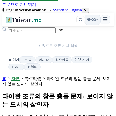
본문으로 건너뛰기
🌐 English version available →
Switch to English
✕
Taiwan
.md
☰
🌐
KO
▾
ESC
키워드로 모든 기사 검색
반도체
야시장
원주민족
2·28 사건
🔥 인기
버블티
TSMC
홈
자연
野生動物
타이완 조류의 창문 충돌 문제: 보이
지 않는 도시의 살인자
타이완 조류의 창문 충돌 문제: 보이지 않
는 도시의 살인자