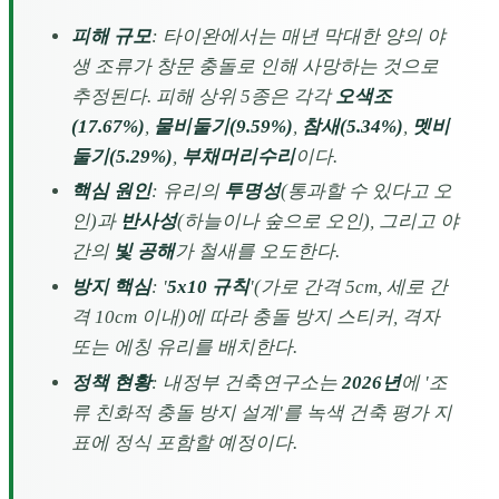
피해 규모
: 타이완에서는 매년 막대한 양의 야
생 조류가 창문 충돌로 인해 사망하는 것으로
추정된다. 피해 상위 5종은 각각
오색조
(17.67%)
,
물비둘기(9.59%)
,
참새(5.34%)
,
멧비
둘기(5.29%)
,
부채머리수리
이다.
핵심 원인
: 유리의
투명성
(통과할 수 있다고 오
인)과
반사성
(하늘이나 숲으로 오인), 그리고 야
간의
빛 공해
가 철새를 오도한다.
방지 핵심
: '
5x10 규칙
'(가로 간격 5cm, 세로 간
격 10cm 이내)에 따라 충돌 방지 스티커, 격자
또는 에칭 유리를 배치한다.
정책 현황
: 내정부 건축연구소는
2026년
에 '조
류 친화적 충돌 방지 설계'를 녹색 건축 평가 지
표에 정식 포함할 예정이다.