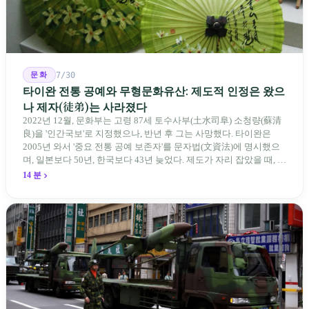
문화
7/30
타이완 전통 공예와 무형문화유산: 제도적 인정은 왔으
나 제자(徒弟)는 사라졌다
2022년 12월, 문화부는 고령 87세 토수사부(土水司阜) 소청량(蘇清
良)을 '인간국보'로 지정했으나, 반년 후 그는 사망했다. 타이완은
2005년 와서 '중요 전통 공예 보존자'를 문자법(文資法)에 명시했으
며, 일본보다 50년, 한국보다 43년 늦었다. 제도가 자리 잡았을 때, 제
자 제도는 이미 1970-80년대 산업화 과정에서 붕괴되었다. 600여 명
14 분
전통 장사 중 50세 미만은 '소수'에 불과하다. 명단은 길어지지만, 가
르칠 수 있는 사람은 줄어든다.