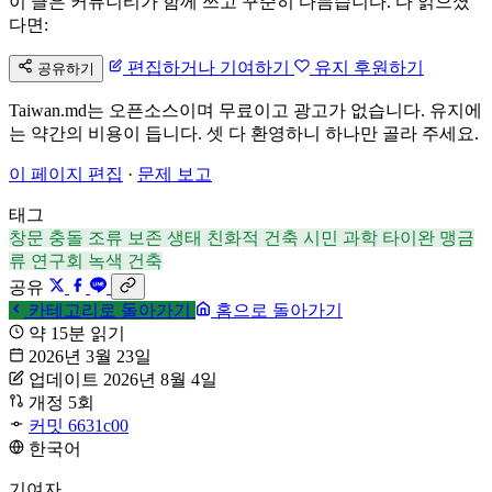
이 글은 커뮤니티가 함께 쓰고 꾸준히 다듬습니다. 다 읽으셨
다면:
편집하거나 기여하기
유지 후원하기
공유하기
Taiwan.md는 오픈소스이며 무료이고 광고가 없습니다. 유지에
는 약간의 비용이 듭니다. 셋 다 환영하니 하나만 골라 주세요.
이 페이지 편집
·
문제 보고
태그
창문 충돌
조류 보존
생태 친화적 건축
시민 과학
타이완 맹금
류 연구회
녹색 건축
공유
카테고리로 돌아가기
홈으로 돌아가기
약 15분 읽기
2026년 3월 23일
업데이트 2026년 8월 4일
개정 5회
커밋 6631c00
한국어
기여자