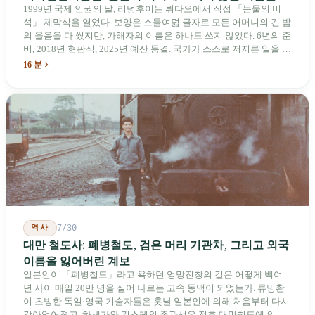
1999년 국제 인권의 날, 리덩후이는 뤼다오에서 직접 「눈물의 비
석」 제막식을 열었다. 보양은 스물여덟 글자로 모든 어머니의 긴 밤
의 울음을 다 썼지만, 가해자의 이름은 하나도 쓰지 않았다. 6년의 준
비, 2018년 현판식, 2025년 예산 동결. 국가가 스스로 저지른 일을 기
념하기 위해 스스로 세운 박물관. 계엄 해제 39년 동안 사법 재판을
16 분
받은 가해자는 단 한 명도 없다.
역사
7/30
대만 철도사: 폐병철도, 검은 머리 기관차, 그리고 외국
이름을 잃어버린 계보
일본인이 「폐병철도」라고 욕하던 엉망진창의 길은 어떻게 백여
년 사이 매일 20만 명을 실어 나르는 고속 동맥이 되었는가. 류밍촨
이 초빙한 독일·영국 기술자들은 훗날 일본인에 의해 처음부터 다시
갈아엎어졌고, 하세가와 긴스케의 종관선은 전후 대만철도에 의해