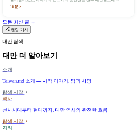
이름과 번호가 바뀌었다. 세대마다 앞선 세대의 기록을 주석으로 밀
16 분
어냈다. 외국 이름들은 줄곧 벗겨져 나갔고, 남은 것은 대만어의
「오타우아」「화차아」, 쥐광·쯔창·푸싱이라는 정치 구호뿐이었
모든 최신 글 →
다. 마침내 푸유마·타로코 세대에 이르러서야 원주민 지명이 다시 철
로 위에 깔렸다.
랜덤 기사
대만 탐색
대만 더 알아보기
소개
Taiwan.md 소개 — 시작 이야기, 팀과 사명
탐색 시작
역사
선사시대부터 현대까지, 대만 역사의 완전한 흐름
탐색 시작
지리