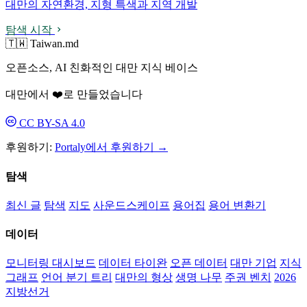
대만의 자연환경, 지형 특색과 지역 개발
탐색 시작
🇹🇼 Taiwan.md
오픈소스, AI 친화적인 대만 지식 베이스
대만에서 ❤️로 만들었습니다
CC BY-SA 4.0
후원하기:
Portaly에서 후원하기 →
탐색
최신 글
탐색
지도
사운드스케이프
용어집
용어 변환기
데이터
모니터링 대시보드
데이터 타이완
오픈 데이터
대만 기업
지식
그래프
언어 분기 트리
대만의 형상
생명 나무
주권 벤치
2026
지방선거