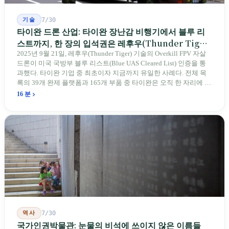
기술
7/30
타이완 드론 산업: 타이완 장난감 비행기에서 블루 리
스트까지, 한 장의 입석권은 레후우(Thunder Tiger)
에게
2025년 9월 21일, 레후우(Thunder Tiger) 기술의 Overkill FPV 자살
드론이 미국 국방부 블루 리스트(Blue UAS Cleared List) 인증을 통
과했다. 타이완 기업 중 최초이자 지금까지 유일한 사례다. 전체 목
록의 39개 완제 플랫폼과 165개 부품 중 타이완은 오직 한 자리에 불
과하다. 2026년 4월, 미국 양당 소속 상원의원 4명이 《타이완을 위
16 분
한 푸른 하늘법(Blue Skies for Taiwan Act)》을 공동 발의해 타이완
기업용 고속 통로 설치를 요구했다. 이 법안 자체의 존재가 한 가지
를 드러낸다: 타이완의 진입이 너무 느려 미국 스스로가 입법을 통해
장벽을 낮춰야 한다는 점이다. 타이완에서 46년간 원격 조종 장난감
비행기를 만들어 온 한 회사가 오하이오주에 두 번째 공장을 건설할
계획을 세우고 있다.
역사
7/30
국가인권박물관: 눈물의 비석에 쓰이지 않은 이름들