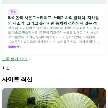
문화
타이완의 사운드스케이프: 쓰레기차의 클래식, 지하철
의 새소리, 그리고 들리지만 좀처럼 경청되지 않는 섬
같은 해, 타이베이 MRT는 레이광샤와 리신윈에게 의뢰해 진입 음악
을 예술로 만들면서도, 문 닫힘 경고음의 선율을 없애고 다시 새소리
로 되돌렸다. 소리는 동시에 미학화되고 기능화되었다. 타이완이
《소음관리법》으로 제거하려는 이 소리들은 사실 “여기가 집”임을
식별하게 해 주는 표지이다. 한 사운드스케이프 연구 석사의 질문:
閱讀全文
타이완을 이해하는 일은 “우리가 어떤 소리에 익숙하게 무심해져 있
는가”를 묻는 데서 시작할 수 있다.
모두 보기 자연
최신
사이트 최신