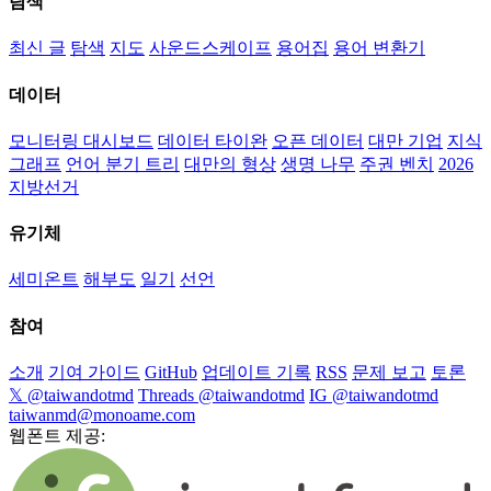
탐색
최신 글
탐색
지도
사운드스케이프
용어집
용어 변환기
데이터
모니터링 대시보드
데이터 타이완
오픈 데이터
대만 기업
지식
그래프
언어 분기 트리
대만의 형상
생명 나무
주권 벤치
2026
지방선거
유기체
세미온트
해부도
일기
선언
참여
소개
기여 가이드
GitHub
업데이트 기록
RSS
문제 보고
토론
𝕏 @taiwandotmd
Threads @taiwandotmd
IG @taiwandotmd
taiwanmd@monoame.com
웹폰트 제공: