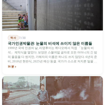
장벽을 낮춰야 한다는 점이다. 타이완에서 46년간 원격 조종 장난감
비행기를 만들어 온 한 회사가 오하이오주에 두 번째 공장을 건설할
계획을 세우고 있다.
역사
7/30
국가인권박물관: 눈물의 비석에 쓰이지 않은 이름들
1999년 국제 인권의 날, 리덩후이는 뤼다오에서 직접 「눈물의 비
석」 제막식을 열었다. 보양은 스물여덟 글자로 모든 어머니의 긴 밤
의 울음을 다 썼지만, 가해자의 이름은 하나도 쓰지 않았다. 6년의 준
비, 2018년 현판식, 2025년 예산 동결. 국가가 스스로 저지른 일을 기
념하기 위해 스스로 세운 박물관. 계엄 해제 39년 동안 사법 재판을
16 분
받은 가해자는 단 한 명도 없다.