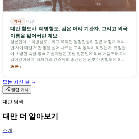
역사
7/30
대만 철도사: 폐병철도, 검은 머리 기관차, 그리고 외국
이름을 잃어버린 계보
일본인이 「폐병철도」라고 욕하던 엉망진창의 길은 어떻게 백여
년 사이 매일 20만 명을 실어 나르는 고속 동맥이 되었는가. 류밍촨
이 초빙한 독일·영국 기술자들은 훗날 일본인에 의해 처음부터 다시
갈아엎어졌고, 하세가와 긴스케의 종관선은 전후 대만철도에 의해
이름과 번호가 바뀌었다. 세대마다 앞선 세대의 기록을 주석으로 밀
16 분
어냈다. 외국 이름들은 줄곧 벗겨져 나갔고, 남은 것은 대만어의
「오타우아」「화차아」, 쥐광·쯔창·푸싱이라는 정치 구호뿐이었
모든 최신 글 →
다. 마침내 푸유마·타로코 세대에 이르러서야 원주민 지명이 다시 철
로 위에 깔렸다.
랜덤 기사
대만 탐색
대만 더 알아보기
소개