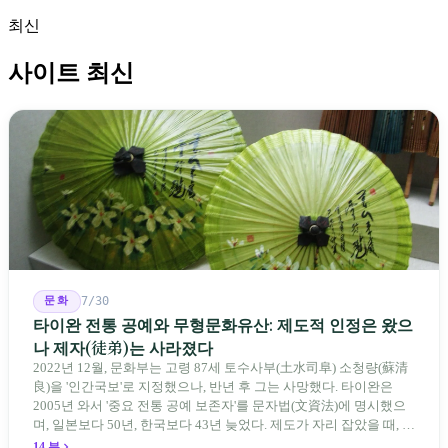
최신
사이트 최신
문화
7/30
타이완 전통 공예와 무형문화유산: 제도적 인정은 왔으
나 제자(徒弟)는 사라졌다
2022년 12월, 문화부는 고령 87세 토수사부(土水司阜) 소청량(蘇清
良)을 '인간국보'로 지정했으나, 반년 후 그는 사망했다. 타이완은
2005년 와서 '중요 전통 공예 보존자'를 문자법(文資法)에 명시했으
며, 일본보다 50년, 한국보다 43년 늦었다. 제도가 자리 잡았을 때, 제
자 제도는 이미 1970-80년대 산업화 과정에서 붕괴되었다. 600여 명
14 분