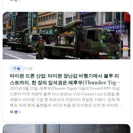
전통 장사 중 50세 미만은 '소수'에 불과하다. 명단은 길어지지만, 가
르칠 수 있는 사람은 줄어든다.
기술
7/30
타이완 드론 산업: 타이완 장난감 비행기에서 블루 리
스트까지, 한 장의 입석권은 레후우(Thunder Tiger)
에게
2025년 9월 21일, 레후우(Thunder Tiger) 기술의 Overkill FPV 자살
드론이 미국 국방부 블루 리스트(Blue UAS Cleared List) 인증을 통
과했다. 타이완 기업 중 최초이자 지금까지 유일한 사례다. 전체 목
록의 39개 완제 플랫폼과 165개 부품 중 타이완은 오직 한 자리에 불
과하다. 2026년 4월, 미국 양당 소속 상원의원 4명이 《타이완을 위
16 분
한 푸른 하늘법(Blue Skies for Taiwan Act)》을 공동 발의해 타이완
기업용 고속 통로 설치를 요구했다. 이 법안 자체의 존재가 한 가지
를 드러낸다: 타이완의 진입이 너무 느려 미국 스스로가 입법을 통해