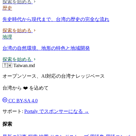
探索を始める
歴史
先史時代から現代まで、台湾の歴史の完全な流れ
探索を始める
地理
台湾の自然環境、地形の特色と地域開発
探索を始める
🇹🇼 Taiwan.md
オープンソース、AI対応の台湾ナレッジベース
台湾から ❤️ を込めて
CC BY-SA 4.0
サポート:
Portaly でスポンサーになる →
探索