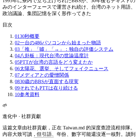
1995年に寮内で立ち上げられたBBSが、30年後もテキストの
みのインターフェースで運営され続け、台湾のネット用語、
政治議論、集団記憶を深く形作ってきた
目次
01
30秒概要
02
一台の486パソコンから始まった物語
03
「推」「噓」「→」：独自の評価システム
04
八卦板：現代台湾の世論温度計
05
PTTが台湾の言語をどう変えたか
06
太陽花、選挙、そしてフェイクニュース
07
メディアとの愛憎関係
08
30歳のBBSが直面する現実
09
それでもPTTは在り続ける
10
参考資料
🌱
進化中 · 社群貢獻
這篇文章由社群貢獻，正在 Taiwan.md 的深度查證流程排隊。
內容大致可讀，但引語、年份、數字可能還沒逐一核對。讀到