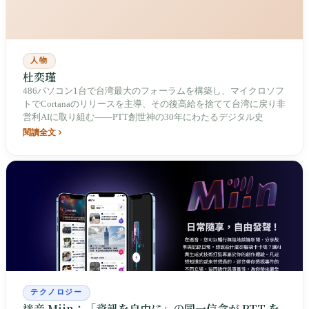
人物
杜奕瑾
486パソコン1台で台湾最大のフォーラムを構築し、マイクロソフ
トでCortanaのリリースを主導、その後高給を捨てて台湾に戻り非
営利AIに取り組む――PTT創世神の30年にわたるデジタル史
閱讀全文
テクノロジー
迷音 Miin：「資訊を自由に」の同一信念が PTT を