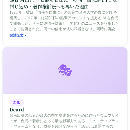
封じ込め、著作権訴訟へも導いた理由
1995 年、彼は「情報を自由に」の言葉で台湾大学の寮に PTT を
構築し、2017 年には認知戦の協調アカウントを捉える AI を台湾
で開発した。さらに偽情報対策として他社のニュースを収集した
ことで告訴された。同一の信念が彼の武器となり、同時に訴訟の
原因となった。台湾はまさに、この世界中がまだ解いていない課
閱讀全文
題の最前線に立っている。
🎭
文化
Dcard
台南出身の若者が台大の寮で友達を作るために作ったウェブサイ
トが、台湾の若者にとって最も影響力のあるコミュニティプラッ
トフォームとなり、成長を続けながらも「Dcardは衰退するの