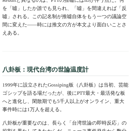
Redditと異なるのは、PTTの推噓にはIDが伴う点だ。何
を「噓」したか誰でも見られ、「噓」を間違えれば「反
噓」される。この記名制が推噓自体をもう一つの議論空
間に変えた——時には推文の方が本文より面白いことさ
えある。
八卦板：現代台湾の世論温度計
1999年に設立されたGossiping板（八卦板）は当初、芸能
ゴシップを語る場だったが、後にPTT最大・最活発な板
へと進化し、閑散期でも5千人以上がオンライン、重大
事件時には1万人を超える。
八卦板が重要なのは、長らく「台湾世論の即時反応」の