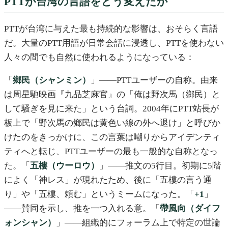
PTTが台湾の言語をどう変えたか
PTTが台湾に与えた最も持続的な影響は、おそらく言語
だ。大量のPTT用語が日常会話に浸透し、PTTを使わない
人々の間でも自然に使われるようになっている：
「
鄉民（シャンミン）
」——PTTユーザーの自称。由来
は周星馳映画『九品芝麻官』の「俺は野次馬（鄉民）と
して騒ぎを見に来た」という台詞。2004年にPTT站長が
板上で「野次馬の鄉民は黄色い線の外へ退け」と呼びか
けたのをきっかけに、この言葉は嘲りからアイデンティ
ティへと転じ、PTTユーザーの最も一般的な自称となっ
た。「
五樓（ウーロウ）
」——推文の5行目。初期に5階
によく「神レス」が現れたため、後に「五樓の言う通
り」や「五樓、頼む」というミームになった。「
+1
」
——賛同を示し、推を一つ入れる意。「
帶風向（ダイフ
ォンシャン）
」——組織的にフォーラム上で特定の世論