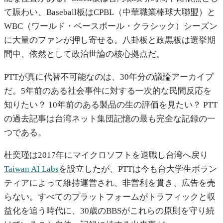
て賑わい、Baseball板はCPBL（中華職業棒球大聯盟）と
WBC（ワールド・ベースボール・クラシック）シーズン
に大量のファンが押し寄せる。八卦板と政黒板は選挙期
間中、依然として政治世論の核心拠点だ。
PTTが真に代替不可能なのは、30年分の議論アーカイブ
だ。5年前のある社会事件に対する一次的な民間反応を
知りたい？ 10年前のある製品の生の評価を見たい？ PTT
の過去記事は台湾ネット集団記憶の最も完全な記録の一
つである。
杜奕瑾は2017年にマイクロソフトを退職し台湾へ戻り
Taiwan AI Labs
を設立したが、PTTは今も台大学生ボラン
ティアによって維持運営され、非営利を貫き、広告を売
らない。すべてのプラットフォームがトラフィックと収
益化を追う時代に、30歳のBBSがこれらの原則を守り続