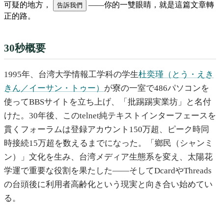
可疑的地方，
——你的一雙眼睛，就是這篇文章轉
告訴我們
正的路。
30秒概要
1995年、台湾大学情報工学科の学生
杜奕瑾（とう・えき
きん／イーサン・トゥー）
が寮の一室で486パソコンを
使ってBBSサイトを立ち上げ、「批踢踢実業坊」と名付
けた。30年後、このtelnet純テキストインターフェースを
貫くフォーラムは登録アカウント150万超、ピーク時同
時接続15万超を数えるまでになった。「鄉民（シャンミ
ン）」文化を生み、台湾メディア生態系を変え、太陽花
学運で重要な役割を果たした——そしてDcardやThreads
の台頭後に利用者高齢化という現実と向き合い始めてい
る。