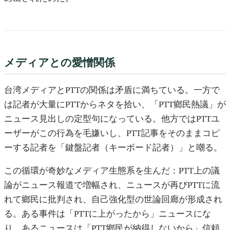
メディアとの愛憎関係
台湾メディアとPTTの関係は矛盾に満ちている。一方で
は記者が大量にPTTからネタを拾い、「PTT鄉民熱議」が
ニュース見出しの定型句になっている。他方ではPTTユ
ーザーがこの行為を毛嫌いし、PTT記事をそのままコピ
ーする記者を「鍵盤記者（キーボード記者）」と嘲る。
この循環が奇妙なメディア生態系を生んだ：PTT上の議
論がニュース報道で増幅され、ニュースが再びPTTに流
れて鄉民に批判され、自己強化型の世論回廊が形成され
る。ある事件は「PTTに上がったから」ニュースにな
り、あるニュースは「PTT鄉民が納得しないから」信頼