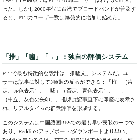
1997年1月時点ではPTTの登録ユーザーはわずか581人だ
った。しかし2000年代に台湾でブロードバンドが普及す
ると、PTTのユーザー数は爆発的に増加し始めた。
「推」「噓」「→」：独自の評価システム
PTTで最も特徴的な設計は「推噓文」システムだ。ユー
ザーは記事に対して3種類の反応ができる：「推」（肯
定、赤色表示）、「噓」（否定、青色表示）、「→」
（中立、灰色の矢印）。推噓は記事直下に即座に表示さ
れ、リアルタイムの群衆評価を形成する。
このシステムは中国語圏BBSでの最も早い実装の一つで
あり、Redditのアップボート/ダウンボートより早い。