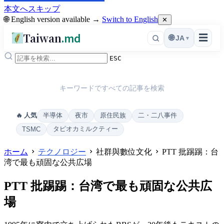
本文へスキップ
🌐 English version available →
Switch to English
✕
Taiwan
.md
☰
🌐
JA
▾
ESC
キーワードですべての記事を検索
半導体
夜市
原住民族
二・二八事件
🔥 人気
タピオカミルクティー
TSMC
ホーム
テクノロジー
社群與數位文化
PTT 批踢踢：台
湾で最も頑固な公共広場
PTT 批踢踢：台湾で最も頑固な公共広
場