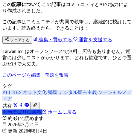
この記事について
この記事はコミュニティとAIの協力によ
り作成されました。
この記事はコミュニティが共同で執筆し、継続的に校訂して
います。読み終えたら、できることは：
編集・貢献する
運営を支援する
シェアする
Taiwan.md はオープンソースで無料、広告もありません。運
営には少しコストがかかります。どれも歓迎です。ひとつ選
ぶだけで大丈夫。
このページを編集
·
問題を報告
タグ
PTT
BBS
ネット文化
鄉民
デジタル民主主義
ソーシャルメデ
ィア
共有
カテゴリに戻る
ホームに戻る
約8分で読めます
2026年3月21日
更新 2026年8月4日