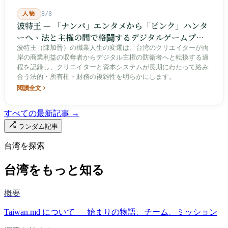
人物
8/8
波特王 — 「ナンパ」エンタメから「ピンク」ハンタ
ーへ、法と主権の間で格闘するデジタルゲームプレ
イヤー
波特王（陳加晉）の職業人生の変遷は、台湾のクリエイターが両
岸の商業利益の収奪者からデジタル主権の防衛者へと転換する過
程を記録し、クリエイターと資本システムが長期にわたって絡み
合う法的・所有権・財務の複雑性を明らかにします。
閱讀全文
すべての最新記事 →
ランダム記事
台湾を探索
台湾をもっと知る
概要
Taiwan.md について — 始まりの物語、チーム、ミッション