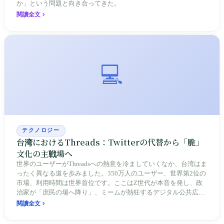
か」という問題と向き合ってきた。
閱讀全文
💻
テクノロジー
台湾におけるThreads：Twitterの代替から「脆」
文化の主戦場へ
世界のユーザーがThreadsへの熱意を冷ましていくなか、台湾はま
ったく異なる道を歩みました。350万人のユーザー、世界第2位の
市場、利用時間は世界首位です。ここはZ世代が本音を発し、政
治家が「庶民の場へ降り」、ミームが熱狂するデジタル公共広場
となり、台湾のソーシャルメディア生態系を再定義しています。
閱讀全文