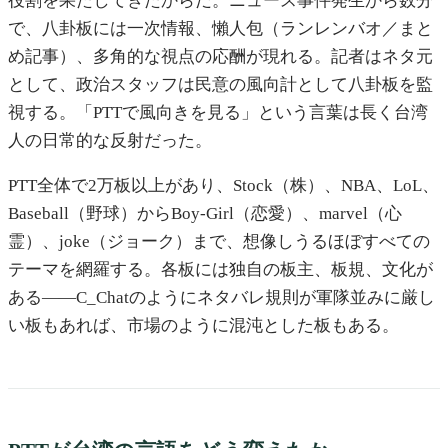
役割を果たしてきたからだ。ニュース事件発生から数分
で、八卦板には一次情報、懶人包（ランレンバオ／まと
め記事）、多角的な視点の応酬が現れる。記者はネタ元
として、政治スタッフは民意の風向計として八卦板を監
視する。「PTTで風向きを見る」という言葉は長く台湾
人の日常的な反射だった。
PTT全体で2万板以上があり、Stock（株）、NBA、LoL、
Baseball（野球）からBoy-Girl（恋愛）、marvel（心
霊）、joke（ジョーク）まで、想像しうるほぼすべての
テーマを網羅する。各板には独自の板主、板規、文化が
ある——C_Chatのようにネタバレ規則が軍隊並みに厳し
い板もあれば、市場のように混沌とした板もある。