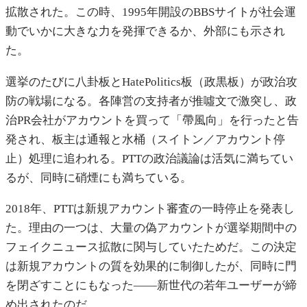
拡散された。この時、1995年開設のBBSサイトが社会運
動でいかに大きな力を発揮できるか、外部にも示され
た。
選挙のたびに八卦板とHatePolitics板（政黒板）が政治攻
防の戦場になる。各陣営の支持者が推噓文で激突し、政
治PR会社がアカウントを買って「帶風向」を行ったと告
発され、板主は通報と水桶（スイトン／アカウント停
止）処理に追われる。PTTの政治議論は活気に満ちてい
るが、同時に硝煙にも満ちている。
2018年、PTTは新規アカウント審査の一時停止を発表し
た。理由の一つは、大量の偽アカウントが選挙期間中の
フェイクニュース拡散に関与していたためだ。この決定
は新規アカウントの質を効果的に制御したが、同時に門
を閉ざすことにもなった——新世代の若年ユーザーが締
め出されたのだ。