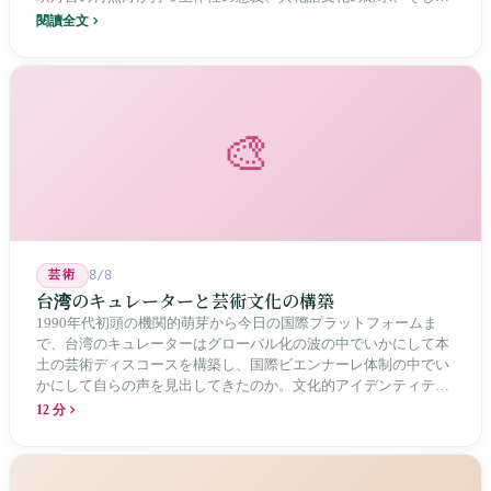
20年にわたる核廃棄物処分場選定をめぐる住民投票の論争を深く
閱讀全文
分析し、この辺境の島嶼が国家の物語の中で見せる孤独と韌性を
描く。
🎨
芸術
8/8
台湾のキュレーターと芸術文化の構築
1990年代初頭の機関的萌芽から今日の国際プラットフォームま
で、台湾のキュレーターはグローバル化の波の中でいかにして本
土の芸術ディスコースを構築し、国際ビエンナーレ体制の中でい
かにして自らの声を見出してきたのか。文化的アイデンティティ
と専門的制度の30年にわたる進化の歴史。
12 分