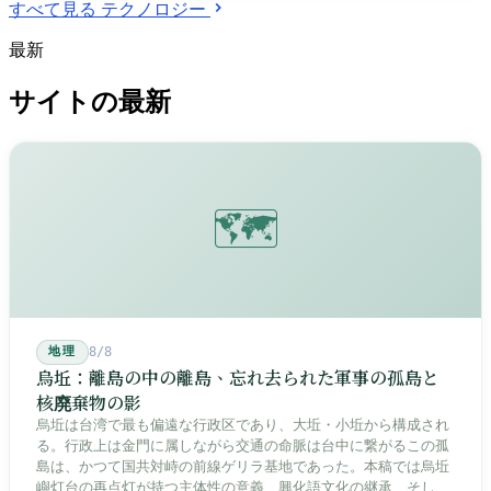
すべて見る テクノロジー
最新
サイトの最新
🗺️
地理
8/8
烏坵：離島の中の離島、忘れ去られた軍事の孤島と
核廃棄物の影
烏坵は台湾で最も偏遠な行政区であり、大坵・小坵から構成され
る。行政上は金門に属しながら交通の命脈は台中に繋がるこの孤
島は、かつて国共対峙の前線ゲリラ基地であった。本稿では烏坵
嶼灯台の再点灯が持つ主体性の意義、興化語文化の継承、そして