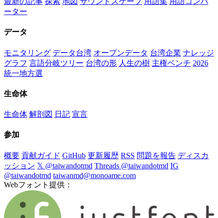
最新の記事
探索
地図
サウンドスケープ
用語集
用語コンバ
ーター
データ
モニタリング
データ台湾
オープンデータ
台湾企業
ナレッジ
グラフ
言語分岐ツリー
台湾の形
人生の樹
主権ベンチ
2026
統一地方選
生命体
生命体
解剖図
日記
宣言
参加
概要
貢献ガイド
GitHub
更新履歴
RSS
問題を報告
ディスカ
ッション
𝕏 @taiwandotmd
Threads @taiwandotmd
IG
@taiwandotmd
taiwanmd@monoame.com
Webフォント提供：