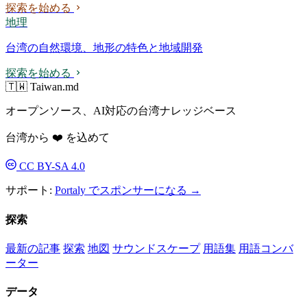
探索を始める
地理
台湾の自然環境、地形の特色と地域開発
探索を始める
🇹🇼 Taiwan.md
オープンソース、AI対応の台湾ナレッジベース
台湾から ❤️ を込めて
CC BY-SA 4.0
サポート:
Portaly でスポンサーになる →
探索
最新の記事
探索
地図
サウンドスケープ
用語集
用語コンバ
ーター
データ