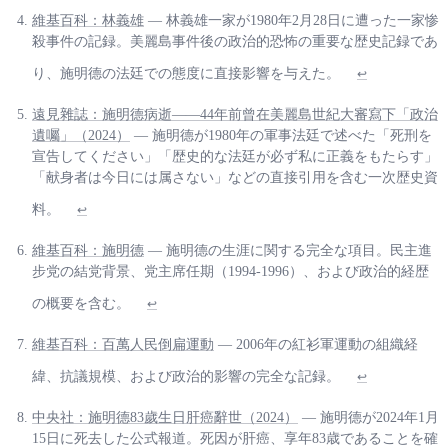
維基百科：林義雄
— 林義雄一家が1980年2月28日に遭った一家惨
殺事件の記録。美麗島事件後の政治的恐怖の重要な歴史記録であ
り、施明德の法廷での態度に直接影響を与えた。
↩
遠見雜誌：施明德病逝——44年前曾在美麗島世紀大審寫下「政治
遺囑」（2024）
— 施明德が1980年の軍事法廷で述べた「死刑を
宣告してください」「歴史的な法廷が必ず私に正義をもたらす」
「献身者は今日には属さない」などの直接引用を含む一次歴史資
料。
↩
維基百科：施明德
— 施明德の生涯に関する完全な項目。民主進
步党の結党背景、党主席任期（1994-1996）、および政治的経歴
の概要を含む。
↩
維基百科：百萬人民倒扁運動
— 2006年の紅衫軍運動の組織経
緯、抗議規模、および政治的影響の完全な記録。
↩
中央社：施明德83歲生日肝癌辭世（2024）
— 施明德が2024年1月
15日に死去した公式報道。死因が肝癌、享年83歳であることを確