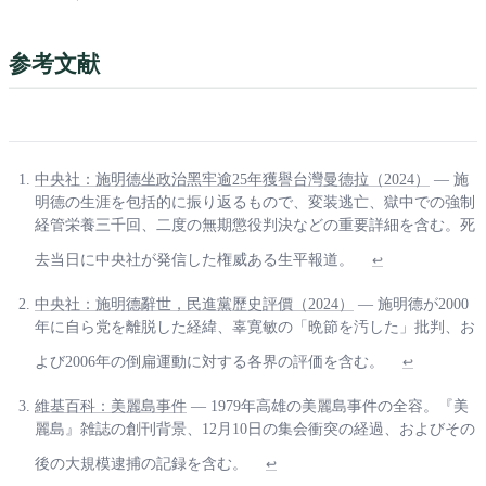
参考文献
中央社：施明德坐政治黑牢逾25年獲譽台灣曼德拉（2024）
— 施
明德の生涯を包括的に振り返るもので、変装逃亡、獄中での強制
経管栄養三千回、二度の無期懲役判決などの重要詳細を含む。死
去当日に中央社が発信した権威ある生平報道。
↩
中央社：施明德辭世，民進黨歷史評價（2024）
— 施明德が2000
年に自ら党を離脱した経緯、辜寛敏の「晩節を汚した」批判、お
よび2006年の倒扁運動に対する各界の評価を含む。
↩
維基百科：美麗島事件
— 1979年高雄の美麗島事件の全容。『美
麗島』雑誌の創刊背景、12月10日の集会衝突の経過、およびその
後の大規模逮捕の記録を含む。
↩