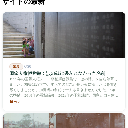
サイトの最新
歴史
7/30
国家人権博物館：涙の碑に書かれなかった名前
1999年の国際人権デー、李登輝は緑島で「涙の碑」を自ら除幕し
ました。柏楊は28字で、すべての母親が長い夜に流した涙を書き
尽くしましたが、加害者の名前は一人も書きませんでした。6年
の準備、2018年の看板除幕、2025年の予算凍結。国家が自ら建
て、自らが行ったことを記念する博物館です。しかし解厳から39
16 分
年、一人の加害者も司法裁判を受けていません。