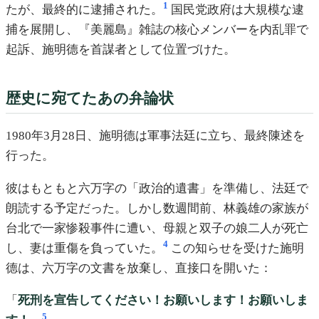
1
たが、最終的に逮捕された。
国民党政府は大規模な逮
捕を展開し、『美麗島』雑誌の核心メンバーを内乱罪で
起訴、施明德を首謀者として位置づけた。
歴史に宛てたあの弁論状
1980年3月28日、施明德は軍事法廷に立ち、最終陳述を
行った。
彼はもともと六万字の「政治的遺書」を準備し、法廷で
朗読する予定だった。しかし数週間前、林義雄の家族が
台北で一家惨殺事件に遭い、母親と双子の娘二人が死亡
4
し、妻は重傷を負っていた。
この知らせを受けた施明
德は、六万字の文書を放棄し、直接口を開いた：
「
死刑を宣告してください！お願いします！お願いしま
5