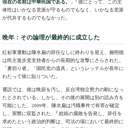
5
現在の名前は中華民国である。
」
彼にとって、この主
体性はいかなる党派が守るものでもなく、いかなる党派
が代弁するものでもなかった。
晩年：その論理が最終的に成立した
紅衫軍運動は陳水扁の辞任なしに終わりを迎え、施明德
は民主進步党支持者からの長期的な攻撃にさらされた。
「裏切り者」「国民党の道具」というレッテルが長年に
わたって彼に貼りついた。
通説では、彼は晩節を汚し、反台湾独立勢力の駒になっ
たとされている。しかし、その後の展開は別の読み方を
可能にした。2009年、陳水扁は汚職事件で有罪が確定
2
し、実際に収監された。
総統の腐敗を告発し、辞任を
求めたという政治的判断は、司法の場において最終的に