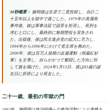
30秒概要：
施明德は生涯で二度投獄し、合計二
十五年以上を獄中で過ごした。1979年の美麗島
事件後、彼は軍事法廷で認罪を拒否し、死刑を
求むと口にし、最終的に無期懲役を宣告され
た。出獄後、彼は民主進步党の拡大に尽力し、
1994年から1996年にかけて党主席を務めた。
2006年、彼は百万人規模の反扁運動（倒扁紅衫
軍）を主導し、自らがかつて奮闘した方向に対
して旗を掲げた。2024年1月15日、彼は83歳の誕
生日に肝癌により死去した。
二十一歳、最初の牢獄の門
1962年、施明德は政治組織への参加活動により逮捕さ