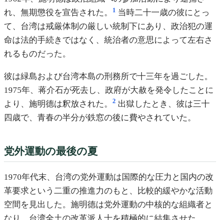
1
れ、無期懲役を宣告された。
当時二十一歳の彼にとっ
て、台湾は戒厳体制の厳しい統制下にあり、政治犯の運
命は法的手続きではなく、統治者の意思によって左右さ
れるものだった。
彼は緑島および台湾本島の刑務所で十三年を過ごした。
1975年、蒋介石が死去し、政府が大赦を発令したことに
2
より、施明德は釈放された。
出獄したとき、彼は三十
四歳で、青春の半分が鉄窓の後に費やされていた。
党外運動の最後の夏
1970年代末、台湾の党外運動は国際的な圧力と国内の改
革要求という二重の推進力のもと、比較的緩やかな活動
空間を見出した。施明德は党外運動の中核的な組織者と
なり、台湾全土の改革派人士を積極的に結集させた。