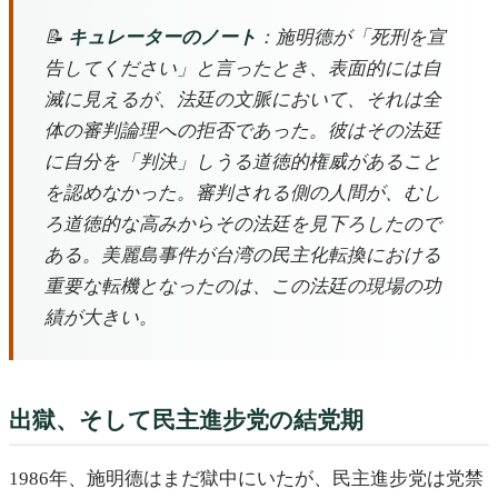
📝
キュレーターのノート
：施明德が「死刑を宣
告してください」と言ったとき、表面的には自
滅に見えるが、法廷の文脈において、それは全
体の審判論理への拒否であった。彼はその法廷
に自分を「判決」しうる道徳的権威があること
を認めなかった。審判される側の人間が、むし
ろ道徳的な高みからその法廷を見下ろしたので
ある。美麗島事件が台湾の民主化転換における
重要な転機となったのは、この法廷の現場の功
績が大きい。
出獄、そして民主進步党の結党期
1986年、施明德はまだ獄中にいたが、民主進步党は党禁