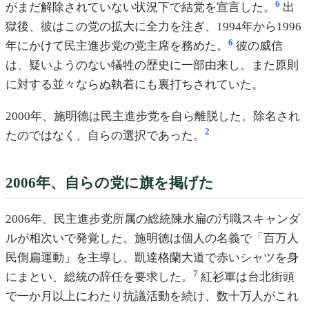
6
がまだ解除されていない状況下で結党を宣言した。
出
獄後、彼はこの党の拡大に全力を注ぎ、1994年から1996
6
年にかけて民主進步党の党主席を務めた。
彼の威信
は、疑いようのない犠牲の歴史に一部由来し、また原則
に対する並々ならぬ執着にも裏打ちされていた。
2000年、施明德は民主進步党を自ら離脱した。除名され
2
たのではなく、自らの選択であった。
2006年、自らの党に旗を掲げた
2006年、民主進步党所属の総統陳水扁の汚職スキャンダ
ルが相次いで発覚した。施明德は個人の名義で「百万人
民倒扁運動」を主導し、凱達格蘭大道で赤いシャツを身
7
にまとい、総統の辞任を要求した。
紅衫軍は台北街頭
で一か月以上にわたり抗議活動を続け、数十万人がこれ