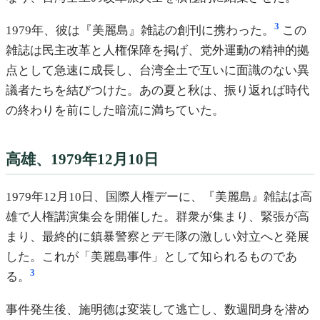
3
1979年、彼は『美麗島』雑誌の創刊に携わった。
この
雑誌は民主改革と人権保障を掲げ、党外運動の精神的拠
点として急速に成長し、台湾全土で互いに面識のない異
議者たちを結びつけた。あの夏と秋は、振り返れば時代
の終わりを前にした暗流に満ちていた。
高雄、1979年12月10日
1979年12月10日、国際人権デーに、『美麗島』雑誌は高
雄で人権講演集会を開催した。群衆が集まり、緊張が高
まり、最終的に鎮暴警察とデモ隊の激しい対立へと発展
した。これが「美麗島事件」として知られるものであ
3
る。
事件発生後、施明德は変装して逃亡し、数週間身を潜め