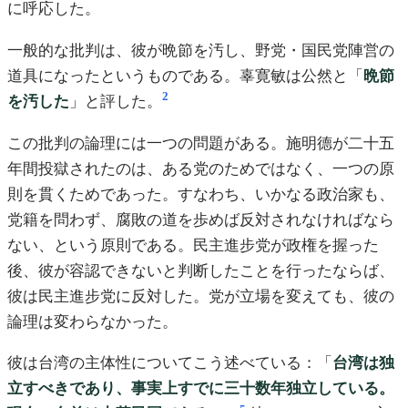
に呼応した。
一般的な批判は、彼が晩節を汚し、野党・国民党陣営の
道具になったというものである。辜寛敏は公然と「
晩節
2
を汚した
」と評した。
この批判の論理には一つの問題がある。施明德が二十五
年間投獄されたのは、ある党のためではなく、一つの原
則を貫くためであった。すなわち、いかなる政治家も、
党籍を問わず、腐敗の道を歩めば反対されなければなら
ない、という原則である。民主進步党が政権を握った
後、彼が容認できないと判断したことを行ったならば、
彼は民主進步党に反対した。党が立場を変えても、彼の
論理は変わらなかった。
彼は台湾の主体性についてこう述べている：「
台湾は独
立すべきであり、事実上すでに三十数年独立している。