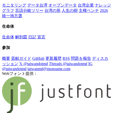
モニタリング
データ台湾
オープンデータ
台湾企業
ナレッジ
グラフ
言語分岐ツリー
台湾の形
人生の樹
主権ベンチ
2026
統一地方選
生命体
生命体
解剖図
日記
宣言
参加
概要
貢献ガイド
GitHub
更新履歴
RSS
問題を報告
ディスカ
ッション
𝕏 @taiwandotmd
Threads @taiwandotmd
IG
@taiwandotmd
taiwanmd@monoame.com
Webフォント提供：