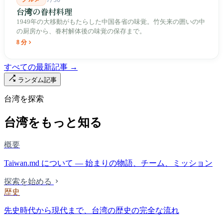
7/30
台湾の眷村料理
1949年の大移動がもたらした中国各省の味覚。竹矢来の囲いの中
の厨房から、眷村解体後の味覚の保存まで。
8 分
すべての最新記事 →
ランダム記事
台湾を探索
台湾をもっと知る
概要
Taiwan.md について — 始まりの物語、チーム、ミッション
探索を始める
歴史
先史時代から現代まで、台湾の歴史の完全な流れ