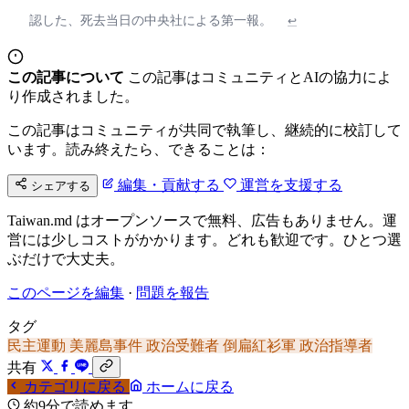
認した、死去当日の中央社による第一報。
↩
この記事について
この記事はコミュニティとAIの協力によ
り作成されました。
この記事はコミュニティが共同で執筆し、継続的に校訂して
います。読み終えたら、できることは：
編集・貢献する
運営を支援する
シェアする
Taiwan.md はオープンソースで無料、広告もありません。運
営には少しコストがかかります。どれも歓迎です。ひとつ選
ぶだけで大丈夫。
このページを編集
·
問題を報告
タグ
民主運動
美麗島事件
政治受難者
倒扁紅衫軍
政治指導者
共有
カテゴリに戻る
ホームに戻る
約9分で読めます