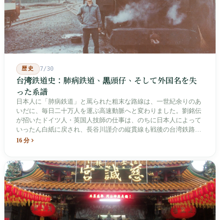
歴史
7/30
台湾鉄道史：肺病鉄道、黒頭仔、そして外国名を失
った系譜
日本人に「肺病鉄道」と罵られた粗末な路線は、一世紀余りのあ
いだに、毎日二十万人を運ぶ高速動脈へと変わりました。劉銘伝
が招いたドイツ人・英国人技師の仕事は、のちに日本人によって
いったん白紙に戻され、長谷川謹介の縦貫線も戦後の台湾鉄路に
よって改名・改番されました。どの世代も前の世代の記録を脚注
16 分
へ押しやり、外国名はしだいに剥がれ落ちていきました。残った
のは台湾語の「黒頭仔」「火車仔」、莒光・自強・復興という政
治スローガン、そしてようやくプユマ・タロコの世代になって、
先住民族の地名が再びレールの上に敷き戻されたのです。