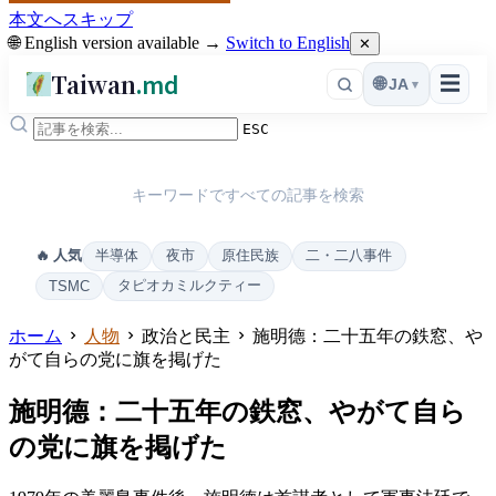
本文へスキップ
🌐 English version available →
Switch to English
✕
Taiwan
.md
☰
🌐
JA
▾
ESC
キーワードですべての記事を検索
半導体
夜市
原住民族
二・二八事件
🔥 人気
タピオカミルクティー
TSMC
ホーム
人物
政治と民主
施明德：二十五年の鉄窓、や
がて自らの党に旗を掲げた
施明德：二十五年の鉄窓、やがて自ら
の党に旗を掲げた