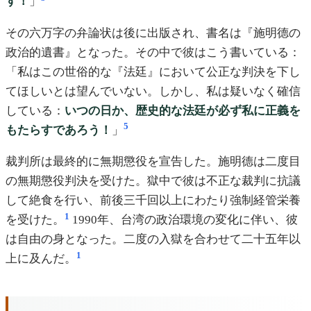
す！
」
その六万字の弁論状は後に出版され、書名は『施明德の
政治的遺書』となった。その中で彼はこう書いている：
「私はこの世俗的な『法廷』において公正な判決を下し
てほしいとは望んでいない。しかし、私は疑いなく確信
している：
いつの日か、歴史的な法廷が必ず私に正義を
5
もたらすであろう！
」
裁判所は最終的に無期懲役を宣告した。施明德は二度目
の無期懲役判決を受けた。獄中で彼は不正な裁判に抗議
して絶食を行い、前後三千回以上にわたり強制経管栄養
1
を受けた。
1990年、台湾の政治環境の変化に伴い、彼
は自由の身となった。二度の入獄を合わせて二十五年以
1
上に及んだ。