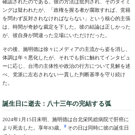
確認されたのである。彼の方法は批判され、そのタイミ
ングは疑われたが、「政権を握る者が腐敗すれば、党籍
を問わず反対されなければならない」という核心的主張
は、時間が奇妙な裁定を下した。彼の結論は正しかった
が、彼自身が間違った立場にいただけだった。
その後、施明德は徐々にメディアの主流から姿を消し、
体調は年々悪化したが、それでも折に触れてインタビュ
ーに応じ、台湾の主体性や政治の行方について見解を述
べ、党派に左右されない一貫した判断基準を守り続け
た。
誕生日に逝去：八十三年の完結する弧
2024年1月15日未明、施明德は台北栄民総病院で肝癌に
8
より死去した。享年83歳。
その日は同時に彼の誕生日