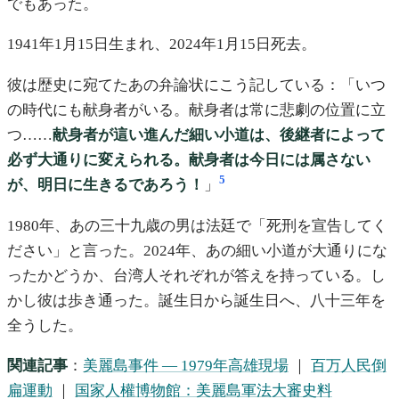
でもあった。
1941年1月15日生まれ、2024年1月15日死去。
彼は歴史に宛てたあの弁論状にこう記している：「いつ
の時代にも献身者がいる。献身者は常に悲劇の位置に立
つ……
献身者が這い進んだ細い小道は、後継者によって
必ず大通りに変えられる。献身者は今日には属さない
5
が、明日に生きるであろう！
」
1980年、あの三十九歳の男は法廷で「死刑を宣告してく
ださい」と言った。2024年、あの細い小道が大通りにな
ったかどうか、台湾人それぞれが答えを持っている。し
かし彼は歩き通った。誕生日から誕生日へ、八十三年を
全うした。
関連記事
：
美麗島事件 — 1979年高雄現場
｜
百万人民倒
扁運動
｜
国家人權博物館：美麗島軍法大審史料