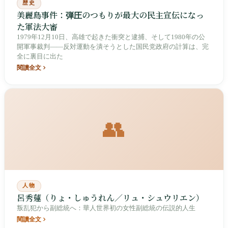
歴史
美麗島事件：弾圧のつもりが最大の民主宣伝になっ
た軍法大審
1979年12月10日、高雄で起きた衝突と逮捕、そして1980年の公
開軍事裁判——反対運動を潰そうとした国民党政府の計算は、完
全に裏目に出た
閱讀全文
👥
人物
呂秀蓮（りょ・しゅうれん／リュ・シュウリエン）
叛乱犯から副総統へ：華人世界初の女性副総統の伝説的人生
閱讀全文