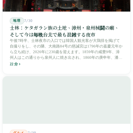
地理
7/30
士林：ケタガラン族の土地、漳州・泉州械闘の廟、
そして今は毎晩台北で最も混雑する夜市
午後7時半、士林夜市の入口では韓国人観光客が大鶏排を掲げて
自撮りをし、その隣、大南路84号の慈諴宮は1796年の嘉慶元年か
ら立ち続け、2026年に230歳を迎えます。1859年の咸豊9年、漳
州人はこの通りから泉州人に焼き出され、1860年の庚申年、潘永
清は下樹林に大東路・大南路・大西路・大北路という四本の整然
22 分
とした街路を引き、廟をその真ん中に置きました。1909年、日本
人は廟の向かいに市場を建て、1955年には陽明戯院が文林路に落
成し、1992年に豪大大鶏排が台中で発明され、1999年に士林へ進
出しました。2002年に戦後増築された屋根付き部分が撤去され、
2011年に新市場が開業し、地下フード街は朝から晩まで二交代で
人が入れ替わります。廟はいまも元の場所にありますが、その足
元では毎日二つの都市が交代で現れます。
グルメ