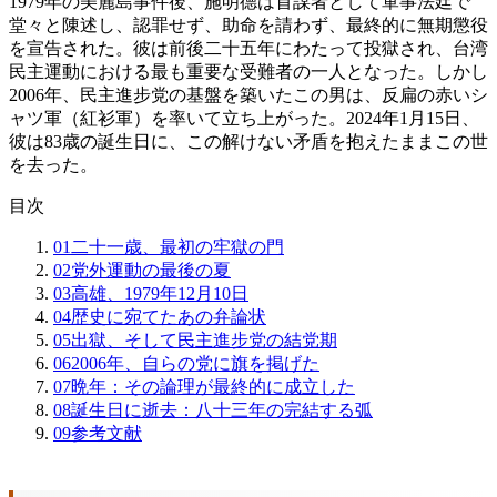
1979年の美麗島事件後、施明德は首謀者として軍事法廷で
堂々と陳述し、認罪せず、助命を請わず、最終的に無期懲役
を宣告された。彼は前後二十五年にわたって投獄され、台湾
民主運動における最も重要な受難者の一人となった。しかし
2006年、民主進步党の基盤を築いたこの男は、反扁の赤いシ
ャツ軍（紅衫軍）を率いて立ち上がった。2024年1月15日、
彼は83歳の誕生日に、この解けない矛盾を抱えたままこの世
を去った。
目次
01
二十一歳、最初の牢獄の門
02
党外運動の最後の夏
03
高雄、1979年12月10日
04
歴史に宛てたあの弁論状
05
出獄、そして民主進步党の結党期
06
2006年、自らの党に旗を掲げた
07
晩年：その論理が最終的に成立した
08
誕生日に逝去：八十三年の完結する弧
09
参考文献