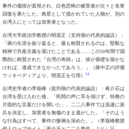
事件の傷痕が直視され、白色恐怖の被害者が次々と名誉
回復を果たした。救星として描かれていた人物が、別の
台湾人にとっては加害者となった。
台湾大学政治学教授の明居正（支持側の代表的論説）：
「蔣の生涯を振り返ると、最も称賛されるのは、堅毅な
精神で共産主義を退けたことである……この50年間で国
際的に称賛された『台湾の奇跡』は、彼が基礎を築かな
ければ、達成できなかったであろう。」（蔣中正の評価
11
ウィキペディアより、明居正を引用）
台湾史学者の李筱峰（批判側の代表的論説）：蒋介石は
台湾を受け入れた後、「民間の声に耳を傾けず、特務の
片面的な言葉だけを聞いた」。二二八事件では迅速に派
兵を決定し、加害者を無傷のまま逃がした。「そのよう
な行為はすべて、事件の惨禍を深めた。」（李筱峰教授
12
個人ウェブサイト「蒋介石と二二八事件」より）