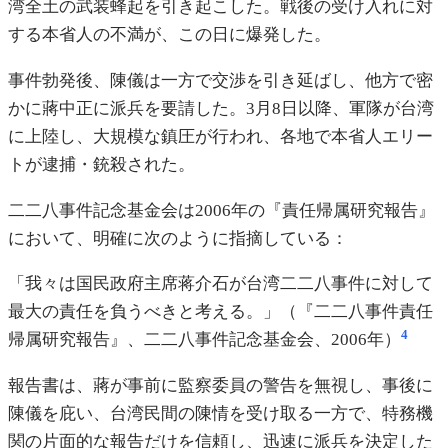
湾全土の武装蜂起を引き起こした。戦後の受け入れに対
する本省人の不満が、この日に爆発した。
事件勃発後、陳儀は一方で交渉を引き延ばし、他方で密
かに蔣中正に派兵を要請した。3月8日以降、軍隊が台湾
に上陸し、大規模な鎮圧が行われ、各地で本省人エリー
トが逮捕・銃殺された。
二二八事件記念基金会は2006年の『責任帰属研究報告』
において、明確に次のように指摘している：
「我々は国民政府主席蒋介石が台湾二二八事件に対して
最大の責任を負うべきと考える。」（『二二八事件責任
4
帰属研究報告』、二二八事件記念基金会、2006年）
報告書は、蔣が事前に監察委員の警告を無視し、事後に
陳儀を庇い、台湾民間の陳情を受け取る一方で、特務機
関の片面的な報告だけを信頼し、迅速に派兵を決定した