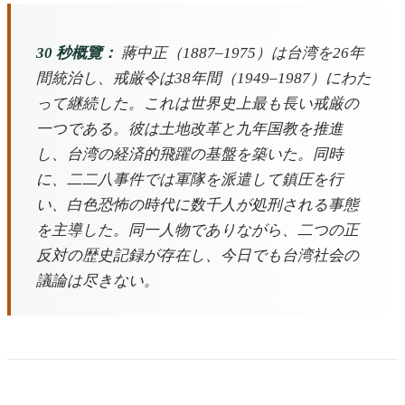
30 秒概覽：
蔣中正（1887–1975）は台湾を26年
間統治し、戒厳令は38年間（1949–1987）にわた
って継続した。これは世界史上最も長い戒厳の
一つである。彼は土地改革と九年国教を推進
し、台湾の経済的飛躍の基盤を築いた。同時
に、二二八事件では軍隊を派遣して鎮圧を行
い、白色恐怖の時代に数千人が処刑される事態
を主導した。同一人物でありながら、二つの正
反対の歴史記録が存在し、今日でも台湾社会の
議論は尽きない。