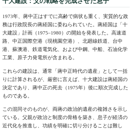
十大建設：父の戦略を完成させた息子
1973年、蔣中正はすでに高齢で病状も重く、実質的な政
務は行政院長の蔣経国に委ねられていた。蔣経国は「十
大建設」計画（1975–1980）の開始を発表した。高速道
路、中正国際空港（現桃園空港）、北廻線鉄道、台中
港、蘇澳港、鉄道電気化、および中鋼、中船、石油化学
工業、原子力発電所が含まれる。
これらの建設は、通常「蔣中正時代の遺産」として一括
りに計算されるが、厳密に言えば、十大建設は蔣経国の
決定であり、蔣中正の死去（1975年）後に順次完成した
ものである。
この混同そのものが、両蔣の政治的遺産の複雑さを示し
ている。父親が政治と制度の骨格を築き、息子が経済の
近代化を推進し、功績を明確に切り分けることは難し