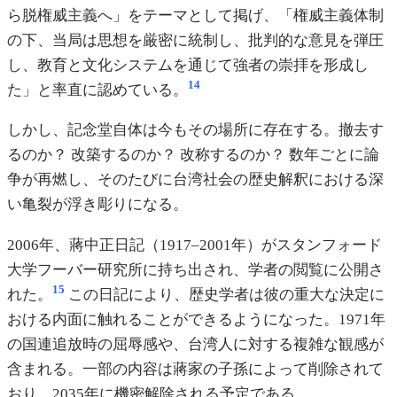
ら脱権威主義へ」をテーマとして掲げ、「権威主義体制
の下、当局は思想を厳密に統制し、批判的な意見を弾圧
し、教育と文化システムを通じて強者の崇拝を形成し
14
た」と率直に認めている。
しかし、記念堂自体は今もその場所に存在する。撤去す
るのか？ 改築するのか？ 改称するのか？ 数年ごとに論
争が再燃し、そのたびに台湾社会の歴史解釈における深
い亀裂が浮き彫りになる。
2006年、蔣中正日記（1917–2001年）がスタンフォード
大学フーバー研究所に持ち出され、学者の閲覧に公開さ
15
れた。
この日記により、歴史学者は彼の重大な決定に
おける内面に触れることができるようになった。1971年
の国連追放時の屈辱感や、台湾人に対する複雑な観感が
含まれる。一部の内容は蔣家の子孫によって削除されて
おり、2035年に機密解除される予定である。