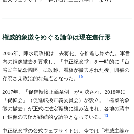
権威的象徴をめぐる論争は現在進行形
2006年、陳水扁政権は「去蒋化」を推進し始めた。軍営
内の銅像撤去を要求し、「中正紀念堂」を一時的に「台
湾民主紀念園區」に改称。看板が撤去された後、囲牆の
10
存廃さえ政治的な焦点となった。
2017年、「促進転換正義条例」が可決され、2018年に
「促転会」（促進転換正義委員会）が設立。「権威的象
徴の撤去」が正式に法定職務に組み込まれ、各地の蔣中
13
正銅像の去留が継続的な論争となっている。
中正紀念堂の公式ウェブサイトは、今では「権威主義か