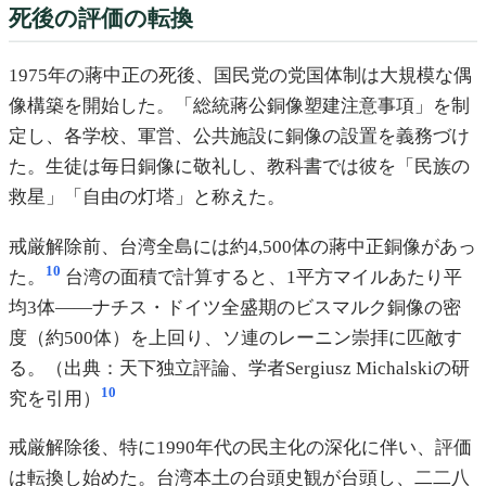
死後の評価の転換
1975年の蔣中正の死後、国民党の党国体制は大規模な偶
像構築を開始した。「総統蔣公銅像塑建注意事項」を制
定し、各学校、軍営、公共施設に銅像の設置を義務づけ
た。生徒は毎日銅像に敬礼し、教科書では彼を「民族の
救星」「自由の灯塔」と称えた。
戒厳解除前、台湾全島には約4,500体の蔣中正銅像があっ
10
た。
台湾の面積で計算すると、1平方マイルあたり平
均3体――ナチス・ドイツ全盛期のビスマルク銅像の密
度（約500体）を上回り、ソ連のレーニン崇拝に匹敵す
る。（出典：天下独立評論、学者Sergiusz Michalskiの研
10
究を引用）
戒厳解除後、特に1990年代の民主化の深化に伴い、評価
は転換し始めた。台湾本土の台頭史観が台頭し、二二八