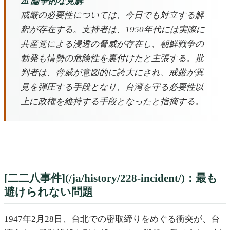
⚠️ 論争的な見解
戒厳の必要性については、今日でも対立する解
釈が存在する。支持者は、1950年代には実際に
共産党による浸透の脅威が存在し、朝鮮戦争の
勃発も情勢の危険性を裏付けたと主張する。批
判者は、脅威が意図的に誇大にされ、戒厳が異
見を弾圧する手段となり、台湾を守る必要性以
上に政権を維持する手段となったと指摘する。
[二二八事件](/ja/history/228-incident/)：最も
避けられない問題
1947年2月28日、台北での密取締りをめぐる衝突が、台