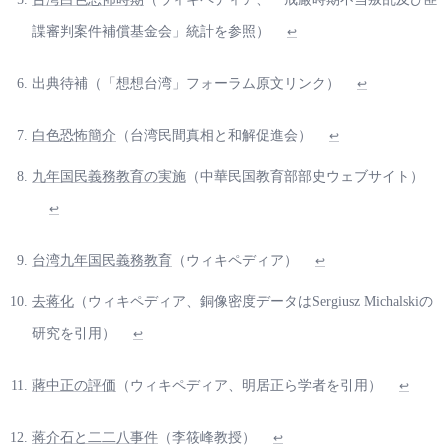
諜審判案件補償基金会」統計を参照）
↩
出典待補（「想想台湾」フォーラム原文リンク）
↩
白色恐怖簡介
（台湾民間真相と和解促進会）
↩
九年国民義務教育の実施
（中華民国教育部部史ウェブサイト）
↩
台湾九年国民義務教育
（ウィキペディア）
↩
去蒋化
（ウィキペディア、銅像密度データはSergiusz Michalskiの
研究を引用）
↩
蔣中正の評価
（ウィキペディア、明居正ら学者を引用）
↩
蒋介石と二二八事件
（李筱峰教授）
↩