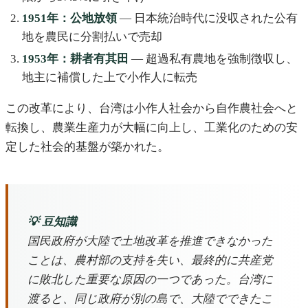
1951年：公地放領
— 日本統治時代に没収された公有
地を農民に分割払いで売却
1953年：耕者有其田
— 超過私有農地を強制徴収し、
地主に補償した上で小作人に転売
この改革により、台湾は小作人社会から自作農社会へと
転換し、農業生産力が大幅に向上し、工業化のための安
定した社会的基盤が築かれた。
💡 豆知識
国民政府が大陸で土地改革を推進できなかった
ことは、農村部の支持を失い、最終的に共産党
に敗北した重要な原因の一つであった。台湾に
渡ると、同じ政府が別の島で、大陸でできたこ