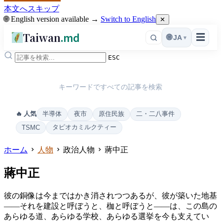
本文へスキップ
🌐 English version available →
Switch to English
✕
Taiwan
.md
☰
🌐
JA
▾
ESC
キーワードですべての記事を検索
半導体
夜市
原住民族
二・二八事件
🔥 人気
タピオカミルクティー
TSMC
ホーム
人物
政治人物
蔣中正
蔣中正
彼の銅像は今まではかき消されつつあるが、彼が築いた地基
――それを建設と呼ぼうと、枷と呼ぼうと――は、この島の
あらゆる道、あらゆる学校、あらゆる選挙を今も支えてい