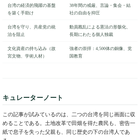
台湾の経済的飛躍の基盤
38年間の戒厳、言論・集会・結
を築く手助け
社の自由を抑圧
台湾を守り、共産党の統
動員戡乱による憲法の形骸化、
治を阻止
長期にわたる個人独裁
文化資産の持ち込み（故
強者の崇拝：4,500体の銅像、党
宮文物、学術人材）
国教育
キュレーターノート
この記事が試みているのは、二つの台湾を同じ画面に収
めることである。土地改革で田畑を得た農民も、密告一
紙で息子を失った父親も、同じ歴史の下の台湾人であ