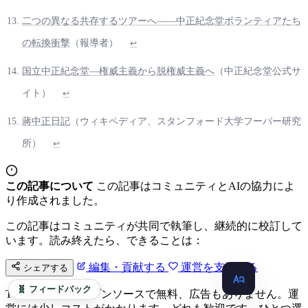
二つの異なる共存するツアーへ――中正紀念堂ボランティアたち
の転換衝撃
（報導者）
↩
国立中正紀念堂―権威主義から脱権威主義へ
（中正紀念堂公式サ
イト）
↩
蔣中正日記
（ウィキペディア、スタンフォード大学フーバー研究
所）
↩
この記事について
この記事はコミュニティとAIの協力によ
り作成されました。
この記事はコミュニティが共同で執筆し、継続的に校訂して
います。読み終えたら、できることは：
編集・貢献する
運営を支援する
シェアする
🧬 フィードバック
Taiwan.md はオープンソースで無料、広告もありません。運