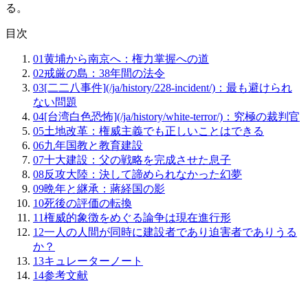
る。
目次
01
黄埔から南京へ：権力掌握への道
02
戒厳の島：38年間の法令
03
[二二八事件](/ja/history/228-incident/)：最も避けられ
ない問題
04
[台湾白色恐怖](/ja/history/white-terror/)：究極の裁判官
05
土地改革：権威主義でも正しいことはできる
06
九年国教と教育建設
07
十大建設：父の戦略を完成させた息子
08
反攻大陸：決して諦められなかった幻夢
09
晩年と継承：蔣経国の影
10
死後の評価の転換
11
権威的象徴をめぐる論争は現在進行形
12
一人の人間が同時に建設者であり迫害者でありうる
か？
13
キュレーターノート
14
参考文献