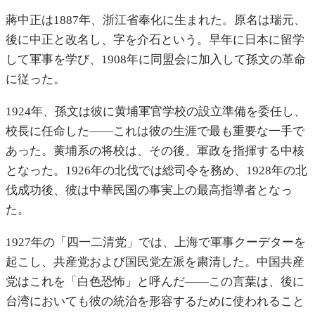
蔣中正は1887年、浙江省奉化に生まれた。原名は瑞元、
後に中正と改名し、字を介石という。早年に日本に留学
して軍事を学び、1908年に同盟会に加入して孫文の革命
に従った。
1924年、孫文は彼に黄埔軍官学校の設立準備を委任し、
校長に任命した――これは彼の生涯で最も重要な一手で
あった。黄埔系の将校は、その後、軍政を指揮する中核
となった。1926年の北伐では総司令を務め、1928年の北
伐成功後、彼は中華民国の事実上の最高指導者となっ
た。
1927年の「四一二清党」では、上海で軍事クーデターを
起こし、共産党および国民党左派を粛清した。中国共産
党はこれを「白色恐怖」と呼んだ――この言葉は、後に
台湾においても彼の統治を形容するために使われること