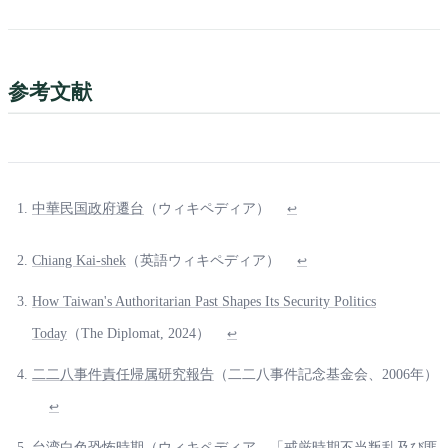
参考文献
中華民国政府遷台
（ウィキペディア）
↩
Chiang Kai-shek
（英語ウィキペディア）
↩
How Taiwan's Authoritarian Past Shapes Its Security Politics
Today
（The Diplomat, 2024）
↩
二二八事件責任帰属研究報告
（二二八事件記念基金会、2006年）
↩
台湾白色恐怖時期
（ウィキペディア、「戒厳時期不当叛乱及び匪