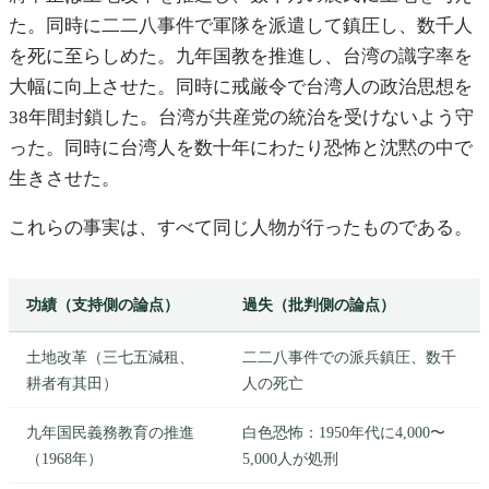
た。同時に二二八事件で軍隊を派遣して鎮圧し、数千人
を死に至らしめた。九年国教を推進し、台湾の識字率を
大幅に向上させた。同時に戒厳令で台湾人の政治思想を
38年間封鎖した。台湾が共産党の統治を受けないよう守
った。同時に台湾人を数十年にわたり恐怖と沈黙の中で
生きさせた。
これらの事実は、すべて同じ人物が行ったものである。
功績（支持側の論点）
過失（批判側の論点）
土地改革（三七五減租、
二二八事件での派兵鎮圧、数千
耕者有其田）
人の死亡
九年国民義務教育の推進
白色恐怖：1950年代に4,000〜
（1968年）
5,000人が処刑