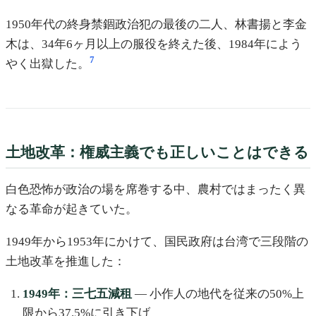
1950年代の終身禁錮政治犯の最後の二人、林書揚と李金
木は、34年6ヶ月以上の服役を終えた後、1984年によう
7
やく出獄した。
土地改革：権威主義でも正しいことはできる
白色恐怖が政治の場を席巻する中、農村ではまったく異
なる革命が起きていた。
1949年から1953年にかけて、国民政府は台湾で三段階の
土地改革を推進した：
1949年：三七五減租
— 小作人の地代を従来の50%上
限から37.5%に引き下げ