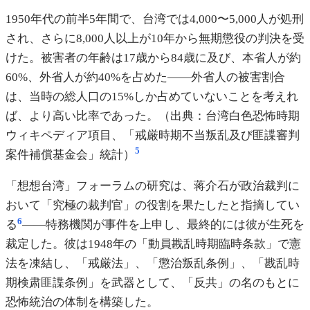
1950年代の前半5年間で、台湾では4,000〜5,000人が処刑
され、さらに8,000人以上が10年から無期懲役の判決を受
けた。被害者の年齢は17歳から84歳に及び、本省人が約
60%、外省人が約40%を占めた――外省人の被害割合
は、当時の総人口の15%しか占めていないことを考えれ
ば、より高い比率であった。（出典：台湾白色恐怖時期
ウィキペディア項目、「戒厳時期不当叛乱及び匪諜審判
5
案件補償基金会」統計）
「想想台湾」フォーラムの研究は、蒋介石が政治裁判に
おいて「究極の裁判官」の役割を果たしたと指摘してい
6
る
――特務機関が事件を上申し、最終的には彼が生死を
裁定した。彼は1948年の「動員戡乱時期臨時条款」で憲
法を凍結し、「戒厳法」、「懲治叛乱条例」、「戡乱時
期検肃匪諜条例」を武器として、「反共」の名のもとに
恐怖統治の体制を構築した。