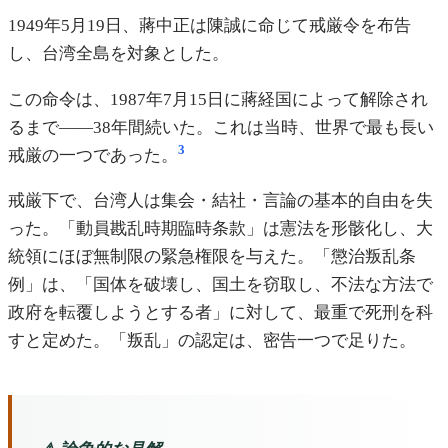
1949年5月19日、蔣中正は陳誠に命じて戒厳令を布告
し、台湾全島を対象とした。
この命令は、1987年7月15日に蔣経国によって解除され
るまで――38年間続いた。これは当時、世界で最も長い
3
戒厳の一つであった。
戒厳下で、台湾人は集会・結社・言論の基本的自由を失
った。「動員戡乱時期臨時条款」は憲法を形骸化し、大
統領にほぼ無制限の緊急権限を与えた。「懲治叛乱条
例」は、「国体を破壊し、国土を窃取し、不法な方法で
政府を転覆しようとする者」に対して、最重で死刑を科
すと定めた。「叛乱」の認定は、密告一つで足りた。