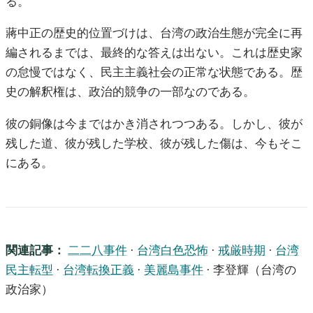
る。
蔣中正の歴史的位置づけは、台湾の政治生態が完全に再
編されるまでは、最終的な答えは出ない。これは歴史家
の怠慢ではなく、民主主義社会の正常な状態である。歴
史の解釈権は、政治的競争の一部なのである。
彼の銅像は今まではかき消されつつある。しかし、彼が
残した道、彼が残した学校、彼が残した傷は、今もそこ
にある。
関連記事：
二二八事件
·
台湾白色恐怖
·
戒厳時期
·
台湾
民主転型
·
台湾転換正義
·
美麗島事件
· 李登輝（台湾の
政治家）