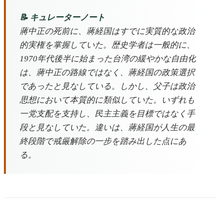
📝 キュレーターノート
蔣中正の死前に、蔣経国はすでに実質的な政治
的実権を掌握していた。歴史学者は一般的に、
1970年代後半に始まった台湾の緩やかな自由化
は、蔣中正の路線ではなく、蔣経国の政策選択
であったと見なしている。しかし、父子は政治
思想において本質的に類似していた。いずれも
一党支配を支持し、民主主義を目標ではなく手
段と見なしていた。違いは、蔣経国が人生の最
終段階で戒厳解除の一步を踏み出した点にあ
る。