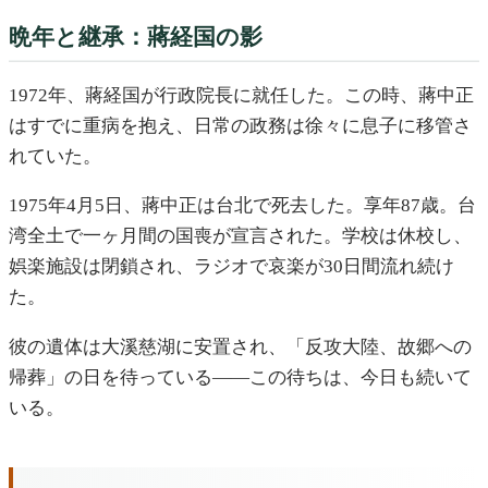
晩年と継承：蔣経国の影
1972年、蔣経国が行政院長に就任した。この時、蔣中正
はすでに重病を抱え、日常の政務は徐々に息子に移管さ
れていた。
1975年4月5日、蔣中正は台北で死去した。享年87歳。台
湾全土で一ヶ月間の国喪が宣言された。学校は休校し、
娯楽施設は閉鎖され、ラジオで哀楽が30日間流れ続け
た。
彼の遺体は大溪慈湖に安置され、「反攻大陸、故郷への
帰葬」の日を待っている――この待ちは、今日も続いて
いる。