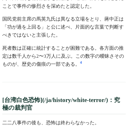
ことで事件の惨烈さを深めたと認定した。
国民党前主席の馬英九氏は異なる立場をとり、蔣中正は
「功が過を上回る」と公に述べ、片面的な言葉で判断す
べきではないと主張した。
死者数は正確に統計することが困難である。各方面の推
定は数千人から2〜3万人に及ぶ。この数字の曖昧さその
4
ものが、歴史の傷痕の一部である。
[台湾白色恐怖](/ja/history/white-terror/)：究
極の裁判官
二二八事件の後も、恐怖は終わらなかった。