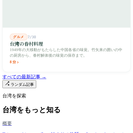
人が入れ替わります。廟はいまも元の場所にありますが、その足
元では毎日二つの都市が交代で現れます。
グルメ
7/30
台湾の眷村料理
1949年の大移動がもたらした中国各省の味覚。竹矢来の囲いの中
の厨房から、眷村解体後の味覚の保存まで。
8 分
すべての最新記事 →
ランダム記事
台湾を探索
台湾をもっと知る
概要