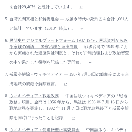
を合計29,407件と統計しています。
↩
台湾民間真相と和解促進会
— 戒厳令時代の死刑囚を合計1,061人
と統計しています（2013年時点）。
↩
民間史料デジタルプラットフォーム 1937-1949：戸籍資料からみ
る家族の物語 — 警察治理と連座制度
— 戦後台湾で 1949 年 7 月
から実施された連座保証制度と、それが戸籍治理および政治審査
の中で果たした役割を記録した専門稿。
↩
戒厳令解除 - ウィキペディア
— 1987年7月14日の総統令による台
湾地域の戒厳令解除宣言。
↩
ウィキペディア：戦地政務
— 中国語版ウィキペディアの「戦地
政務」項目。金門は 1956 年から、馬祖は 1956 年 7 月 16 日から
戦地政務を実施し、1992 年 11 月 7 日に戦地政務終了と戒厳令解
除を同時に行ったことを記録。
↩
ウィキペディア：促進転型正義委員会
— 中国語版ウィキペディ