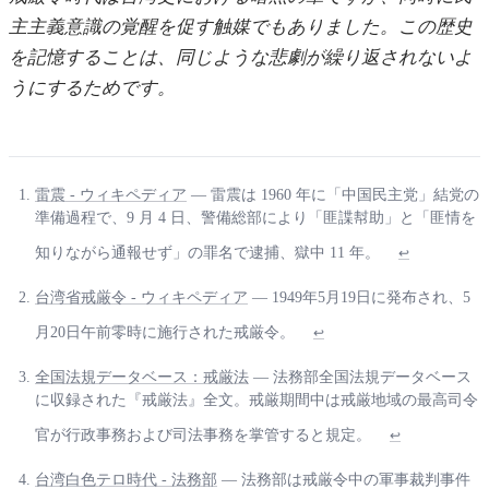
主主義意識の覚醒を促す触媒でもありました。この歴史
を記憶することは、同じような悲劇が繰り返されないよ
うにするためです。
雷震 - ウィキペディア
— 雷震は 1960 年に「中国民主党」結党の
準備過程で、9 月 4 日、警備総部により「匪諜幇助」と「匪情を
知りながら通報せず」の罪名で逮捕、獄中 11 年。
↩
台湾省戒厳令 - ウィキペディア
— 1949年5月19日に発布され、5
月20日午前零時に施行された戒厳令。
↩
全国法規データベース：戒厳法
— 法務部全国法規データベース
に収録された『戒厳法』全文。戒厳期間中は戒厳地域の最高司令
官が行政事務および司法事務を掌管すると規定。
↩
台湾白色テロ時代 - 法務部
— 法務部は戒厳令中の軍事裁判事件