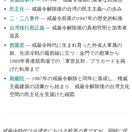
民主化
— 戒厳令解除後の台湾の民主主義への歩み
二・二八事件
— 戒厳令前夜の1947年の歴史的転換
台湾移行期正義
— 戒厳令解除後の真相究明と加害者
追及
鄧麗君
— 戒厳令時代に生まれ育った外省人軍属の
娘、生涯冷戦の最前線に立つ：金門での慰軍から
1989年香港競馬場での「軍管反対」プラカードを掲
げた転身まで
兩廳院
— 1987年の戒厳令解除と同年に落成し、権威
主義建築の語彙から始まり、戒厳令解除後の台湾文化
空間の民主化を見届けた縮図
戒厳令時代は台湾史における暗黒の章ですが、同時に民