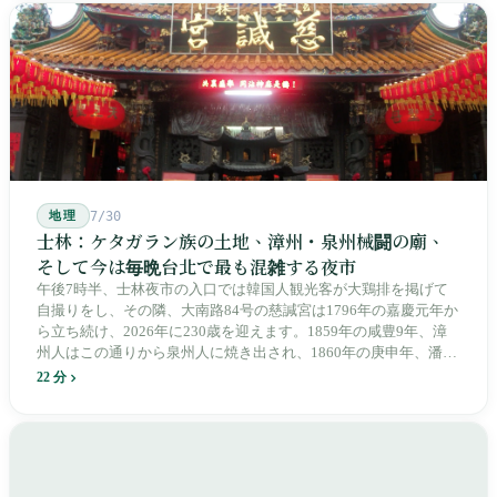
治スローガン、そしてようやくプユマ・タロコの世代になって、
先住民族の地名が再びレールの上に敷き戻されたのです。
地理
7/30
士林：ケタガラン族の土地、漳州・泉州械闘の廟、
そして今は毎晩台北で最も混雑する夜市
午後7時半、士林夜市の入口では韓国人観光客が大鶏排を掲げて
自撮りをし、その隣、大南路84号の慈諴宮は1796年の嘉慶元年か
ら立ち続け、2026年に230歳を迎えます。1859年の咸豊9年、漳
州人はこの通りから泉州人に焼き出され、1860年の庚申年、潘永
清は下樹林に大東路・大南路・大西路・大北路という四本の整然
22 分
とした街路を引き、廟をその真ん中に置きました。1909年、日本
人は廟の向かいに市場を建て、1955年には陽明戯院が文林路に落
成し、1992年に豪大大鶏排が台中で発明され、1999年に士林へ進
出しました。2002年に戦後増築された屋根付き部分が撤去され、
2011年に新市場が開業し、地下フード街は朝から晩まで二交代で