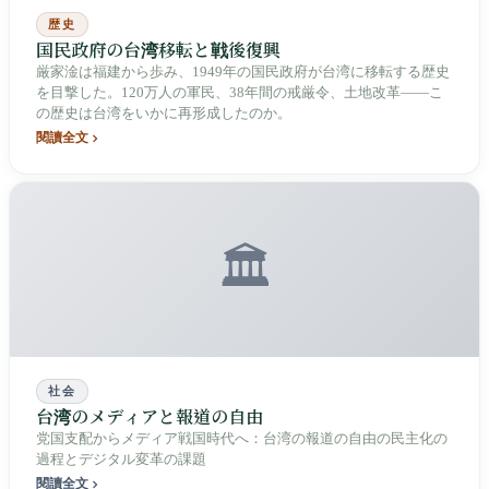
歴史
国民政府の台湾移転と戦後復興
厳家淦は福建から歩み、1949年の国民政府が台湾に移転する歴史
を目撃した。120万人の軍民、38年間の戒厳令、土地改革——こ
の歴史は台湾をいかに再形成したのか。
閱讀全文
🏛️
社会
台湾のメディアと報道の自由
党国支配からメディア戦国時代へ：台湾の報道の自由の民主化の
過程とデジタル変革の課題
閱讀全文