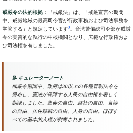
戒厳令の法的根拠
：『戒厳法』は、「戒厳宣言の期間
中、戒厳地域の最高司令官が行政事務および司法事務を
3
掌管する」と規定しています
。台湾警備総司令部が戒厳
令の実質的な執行の中核機関となり、広範な行政権およ
び司法権を有しました。
📝 キュレーターノート
戒厳令期間中、政府は30以上の各種管制法令を
発布し、憲法が保障する人民の自由権を著しく
制限しました。集会の自由、結社の自由、言論
の自由、居住移転の自由、人身の自由。ほぼす
べての基本的人権が剥奪されました。