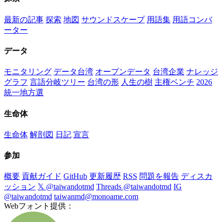
最新の記事
探索
地図
サウンドスケープ
用語集
用語コンバ
ーター
データ
モニタリング
データ台湾
オープンデータ
台湾企業
ナレッジ
グラフ
言語分岐ツリー
台湾の形
人生の樹
主権ベンチ
2026
統一地方選
生命体
生命体
解剖図
日記
宣言
参加
概要
貢献ガイド
GitHub
更新履歴
RSS
問題を報告
ディスカ
ッション
𝕏 @taiwandotmd
Threads @taiwandotmd
IG
@taiwandotmd
taiwanmd@monoame.com
Webフォント提供：