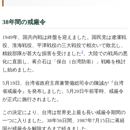
38年間の戒厳令
1949年、国共内戦は終盤を迎えました。国民党は遼瀋戦
役、淮海戦役、平津戦役の三大戦役で相次いで敗北し、
2
精鋭部隊が甚大な損害を受けました
。大陸での戦局の悪
化に直面し、蒋介石は「保台（台湾防衛）」戦略を検討
し始めました。
5月19日、台湾省政府主席兼警備総司令の陳誠が『台湾
省戒厳令』を発布しました。5月20日午前零時、戒厳令
が正式に施行されました。
この決定により、台湾は世界史上最も長い戒厳令期間の
一つに入りました。38年56日間、1987年7月15日に蒋経
国が戒厳令を解除するまで続きました。