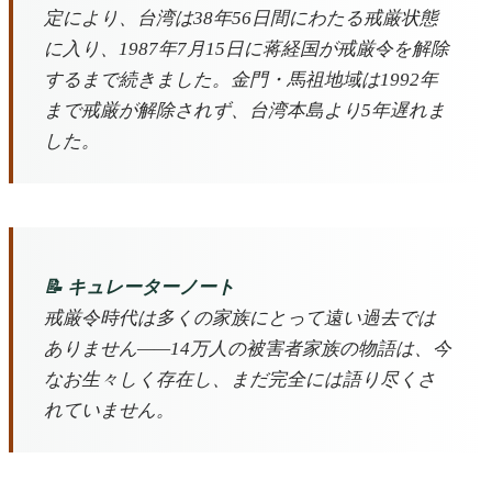
定により、台湾は38年56日間にわたる戒厳状態
に入り、1987年7月15日に蒋経国が戒厳令を解除
するまで続きました。金門・馬祖地域は1992年
まで戒厳が解除されず、台湾本島より5年遅れま
した。
📝 キュレーターノート
戒厳令時代は多くの家族にとって遠い過去では
ありません——14万人の被害者家族の物語は、今
なお生々しく存在し、まだ完全には語り尽くさ
れていません。