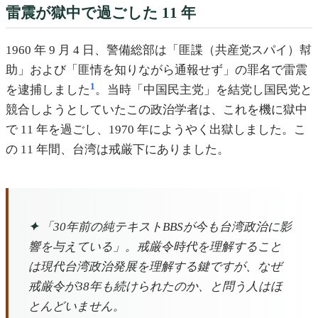
雷震が獄中で過ごした 11 年
1960 年 9 月 4 日、警備総部は「匪諜（共産党スパイ）幇
助」および「匪情を知りながら通報せず」の罪名で雷震
1
を逮捕しました
。当時「中国民主党」を結党し国民党と
競合しようとしていたこの政治学者は、これを機に獄中
で 11 年を過ごし、1970 年にようやく出獄しました。こ
の 11 年間、台湾は戒厳下にありました。
✦
「30年前の純テキストBBSが今も台湾政治に影
響を与えている」。戒厳令時代を理解すること
は現代台湾政治発展を理解する鍵ですが、なぜ
戒厳令が38年も続けられたのか、と問う人はほ
とんどいません。