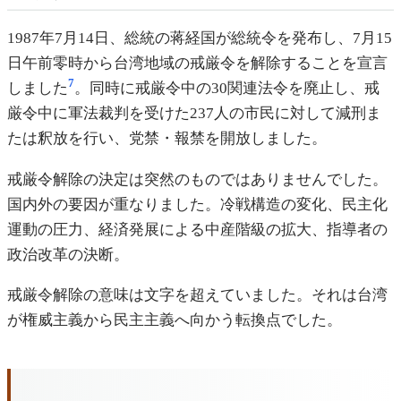
1987年7月14日、総統の蒋経国が総統令を発布し、7月15
日午前零時から台湾地域の戒厳令を解除することを宣言
7
しました
。同時に戒厳令中の30関連法令を廃止し、戒
厳令中に軍法裁判を受けた237人の市民に対して減刑ま
たは釈放を行い、党禁・報禁を開放しました。
戒厳令解除の決定は突然のものではありませんでした。
国内外の要因が重なりました。冷戦構造の変化、民主化
運動の圧力、経済発展による中産階級の拡大、指導者の
政治改革の決断。
戒厳令解除の意味は文字を超えていました。それは台湾
が権威主義から民主主義へ向かう転換点でした。