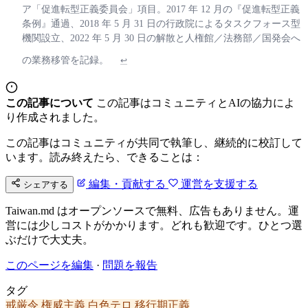
ア「促進転型正義委員会」項目。2017 年 12 月の『促進転型正義
条例』通過、2018 年 5 月 31 日の行政院によるタスクフォース型
機関設立、2022 年 5 月 30 日の解散と人権館／法務部／国発会へ
の業務移管を記録。
↩
この記事について
この記事はコミュニティとAIの協力によ
り作成されました。
この記事はコミュニティが共同で執筆し、継続的に校訂して
います。読み終えたら、できることは：
編集・貢献する
運営を支援する
シェアする
Taiwan.md はオープンソースで無料、広告もありません。運
営には少しコストがかかります。どれも歓迎です。ひとつ選
ぶだけで大丈夫。
このページを編集
·
問題を報告
タグ
戒厳令
権威主義
白色テロ
移行期正義