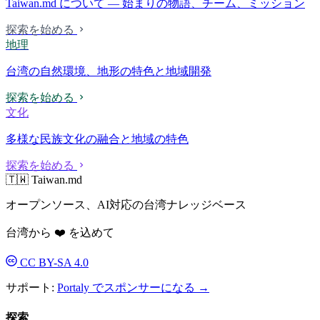
Taiwan.md について — 始まりの物語、チーム、ミッション
探索を始める
地理
台湾の自然環境、地形の特色と地域開発
探索を始める
文化
多様な民族文化の融合と地域の特色
探索を始める
🇹🇼 Taiwan.md
オープンソース、AI対応の台湾ナレッジベース
台湾から ❤️ を込めて
CC BY-SA 4.0
サポート:
Portaly でスポンサーになる →
探索