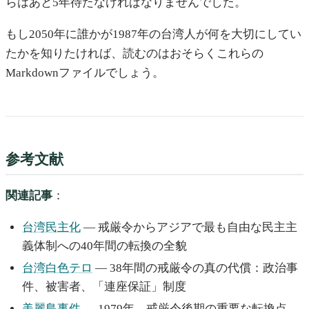
らはあと5年待たなければなりませんでした。
もし2050年に誰かが1987年の台湾人が何を大切にしてい
たかを知りたければ、読むのはおそらくこれらの
Markdownファイルでしょう。
参考文献
関連記事
：
台湾民主化
— 戒厳令からアジアで最も自由な民主主
義体制への40年間の転換の全貌
台湾白色テロ
— 38年間の戒厳令の真の代償：政治事
件、被害者、「連座保証」制度
美麗島事件
— 1979年、戒厳令後期の重要な転換点