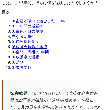
した。この5年間、彼らは何を経験したのでしょうか？
目次
01
雷震が獄中で過ごした 11 年
02
38年間の戒厳令
03
白色テロの規模
主な政治事件
04
連座保証制度
05
戒厳令解除の経緯
06
金門・馬祖の5年間
07
戒厳令の遺産
08
結び
09
参考文献
30秒概要：
1949年5月19日、台湾省政府主席兼
警備総司令の陳誠が「台湾省戒厳令」を発布
し、5月20日午前零時に施行されました。この決