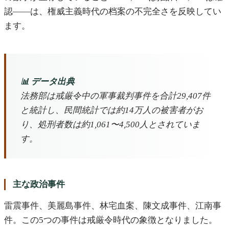
認——は、権威主義時代の档案の不完全さを反映してい
ます。
📊 データ出典
法務部は戒厳令中の軍事裁判事件を合計29,407件
と統計し、民間統計では約14万人の被害者がお
り、処刑者数は約1,061〜4,500人とされていま
す。
主な政治事件
雷震事件、美麗島事件、林宅血案、陳文成事件、江南事
件。この5つの事件は戒厳令時代の象徴となりました。