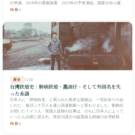
の準備、2018年の看板除幕、2025年の予算凍結。国家が自ら建
て、自らが行ったことを記念する博物館です。しかし解厳から39
16 分
年、一人の加害者も司法裁判を受けていません。
歴史
7/30
台湾鉄道史：肺病鉄道、黒頭仔、そして外国名を失
った系譜
日本人に「肺病鉄道」と罵られた粗末な路線は、一世紀余りのあ
いだに、毎日二十万人を運ぶ高速動脈へと変わりました。劉銘伝
が招いたドイツ人・英国人技師の仕事は、のちに日本人によって
いったん白紙に戻され、長谷川謹介の縦貫線も戦後の台湾鉄路に
よって改名・改番されました。どの世代も前の世代の記録を脚注
16 分
へ押しやり、外国名はしだいに剥がれ落ちていきました。残った
のは台湾語の「黒頭仔」「火車仔」、莒光・自強・復興という政