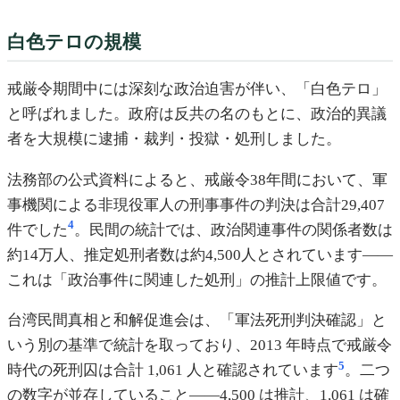
白色テロの規模
戒厳令期間中には深刻な政治迫害が伴い、「白色テロ」
と呼ばれました。政府は反共の名のもとに、政治的異議
者を大規模に逮捕・裁判・投獄・処刑しました。
法務部の公式資料によると、戒厳令38年間において、軍
事機関による非現役軍人の刑事事件の判決は合計29,407
4
件でした
。民間の統計では、政治関連事件の関係者数は
約14万人、推定処刑者数は約4,500人とされています——
これは「政治事件に関連した処刑」の推計上限値です。
台湾民間真相と和解促進会は、「軍法死刑判決確認」と
いう別の基準で統計を取っており、2013 年時点で戒厳令
5
時代の死刑囚は合計 1,061 人と確認されています
。二つ
の数字が並存していること——4,500 は推計、1,061 は確