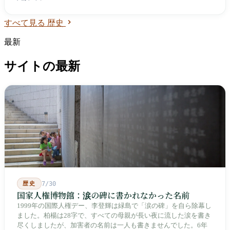
すべて見る 歴史
最新
サイトの最新
歴史
7/30
国家人権博物館：涙の碑に書かれなかった名前
1999年の国際人権デー、李登輝は緑島で「涙の碑」を自ら除幕し
ました。柏楊は28字で、すべての母親が長い夜に流した涙を書き
尽くしましたが、加害者の名前は一人も書きませんでした。6年