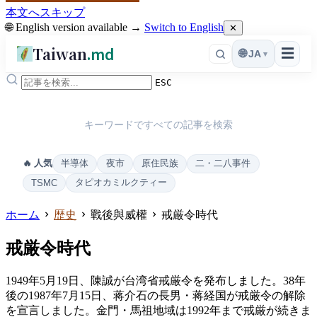
本文へスキップ
🌐 English version available →
Switch to English
✕
Taiwan
.md
☰
🌐
JA
▾
ESC
キーワードですべての記事を検索
半導体
夜市
原住民族
二・二八事件
🔥 人気
タピオカミルクティー
TSMC
ホーム
歴史
戰後與威權
戒厳令時代
戒厳令時代
1949年5月19日、陳誠が台湾省戒厳令を発布しました。38年
後の1987年7月15日、蒋介石の長男・蒋経国が戒厳令の解除
を宣言しました。金門・馬祖地域は1992年まで戒厳が続きま