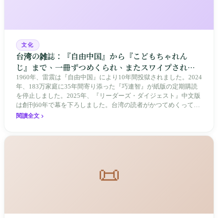
文化
台湾の雑誌：『自由中国』から『こどもちゃれん
じ』まで、一冊ずつめくられ、またスワイプされて
きた読書史
1960年、雷震は『自由中国』により10年間投獄されました。2024
年、183万家庭に35年間寄り添った『巧連智』が紙版の定期購読
を停止しました。2025年、『リーダーズ・ダイジェスト』中文版
は創刊60年で幕を下ろしました。台湾の読者がかつてめくってき
たものは、いま一ページずつスワイプされています。
閱讀全文
📜