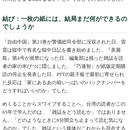
結び：一枚の紙には、結局まだ何ができるの
でしょうか
『自由中国』第23巻が警備総司令部に没収された日、雷
震は獄中で有名な獄中日記を書き始めました。『美麗
島』第4号が発禁になった日、編集部は残った雑誌を読
者の家の米びつに隠しました。『巧連智』が紙版定期購
読の停止を発表した日、PTTの親子板で最初に寄せられ
た反応は「家にあるあの箱いっぱいのバックナンバーを
どうすればいいのか」でした。
めくることからスワイプすることへ。台湾の読者がこの
65年で学んだのは、「雑誌をどう読むか」ではありませ
ん。「どのようなときに8分間立ち止まって読む気にな
るのか」でした。雑誌という媒体がこれからも存在する