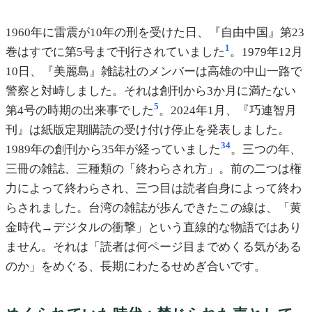
1960年に雷震が10年の刑を受けた日、『自由中国』第23
1
巻はすでに第5号まで刊行されていました
。1979年12月
10日、『美麗島』雑誌社のメンバーは高雄の中山一路で
警察と対峙しました。それは創刊から3か月に満たない
5
第4号の時期の出来事でした
。2024年1月、『巧連智月
刊』は紙版定期購読の受け付け停止を発表しました。
3
4
1989年の創刊から35年が経っていました
。三つの年、
三冊の雑誌、三種類の「終わらされ方」。前の二つは権
力によって終わらされ、三つ目は読者自身によって終わ
らされました。台湾の雑誌が歩んできたこの線は、「黄
金時代→デジタルの衝撃」という直線的な物語ではあり
ません。それは「読者は何ページ目までめくる気がある
のか」をめぐる、長期にわたるせめぎ合いです。