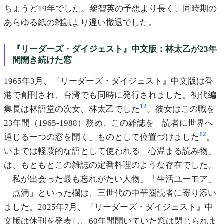
ちょうど19年でした。黎智英の予想より長く、同時期の
あらゆる紙の雑誌より遅い撤退でした。
『リーダーズ・ダイジェスト』中文版：林太乙が23年
間開き続けた窓
1965年3月、『リーダーズ・ダイジェスト』中文版は香
港で創刊され、台湾でも同時に発行されました。初代編
12
集長は林語堂の次女、林太乙でした
。彼女はこの職を
23年間（1965-1988）務め、この雑誌を「読者に世界へ
12
通じる一つの窓を開く」ものとして位置づけました
。
いまでは軽蔑的な語として使われる「心温まる読み物」
は、もともとこの雑誌の定番料理のような存在でした。
「私が出会った最も忘れがたい人物」「生活ユーモア」
「点滴」といった欄は、三世代の中華圏読者に寄り添い
ました。2025年7月、『リーダーズ・ダイジェスト』中
文版は休刊を発表し、60年間開いていた窓は閉じられま