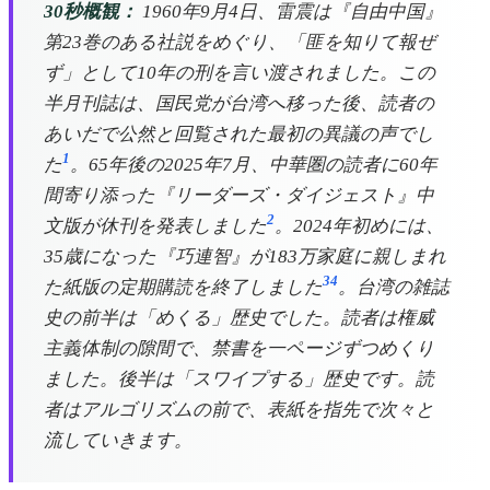
30秒概観：
1960年9月4日、雷震は『自由中国』
第23巻のある社説をめぐり、「匪を知りて報ぜ
ず」として10年の刑を言い渡されました。この
半月刊誌は、国民党が台湾へ移った後、読者の
あいだで公然と回覧された最初の異議の声でし
1
た
。65年後の2025年7月、中華圏の読者に60年
間寄り添った『リーダーズ・ダイジェスト』中
2
文版が休刊を発表しました
。2024年初めには、
35歳になった『巧連智』が183万家庭に親しまれ
3
4
た紙版の定期購読を終了しました
。台湾の雑誌
史の前半は「めくる」歴史でした。読者は権威
主義体制の隙間で、禁書を一ページずつめくり
ました。後半は「スワイプする」歴史です。読
者はアルゴリズムの前で、表紙を指先で次々と
流していきます。