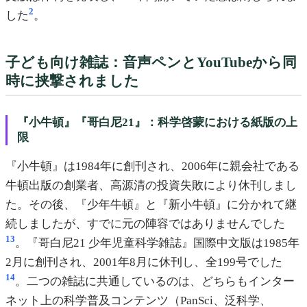
2
した
。
子ども向け雑誌：音声ペンとYouTubeから同
時に挟撃されました
『小牛頓』『哥白尼21』：科学啓蒙における紙版の上
限
『小牛頓』は1984年に創刊され、2006年に親会社である
牛頓出版の創業者、高源清の投資失敗により休刊しまし
た。その後、『少年牛頓』と『新小牛頓』に分かれて継
続しましたが、すでに元の陣容ではありませんでした
13
。『哥白尼21 少年児童科学雑誌』国際中文版は1985年
2月に創刊され、2001年8月に休刊し、全199号でした
14
。二つの雑誌に共通しているのは、どちらもインター
ネット上の科学普及コンテンツ（PanSci、泛科学、