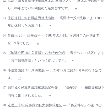
話題／讀者文摘首任總編林太乙 林語堂之女
— 林太乙が1965年か
ら1988年まで23年間務めた編集哲学です。
↩
牛頓停刊，科普雜誌另外找出路
— 高源清の投資失敗により2006
年に休刊した内幕です。
↩
哥白尼 21 — 維基百科
— 1985年の創刊から2001年の休刊まで、
全199号でした。
↩
《地球公民 365 兒童版》六大特色介紹
— 音声ペン + 紙版による
「音声知識雑誌」という位置づけです。
↩
小達文西第 240 期將出版
— 2025年12月に第240号を発行予定で
す。
↩
球迷成立粉專收藏職棒雜誌試刊號
— 1990年2月、中華職業棒球と
同時に創刊されました。
↩
走過三十年 陪伴我們長大的棒球雜誌
— 『職業棒球』の第1号か