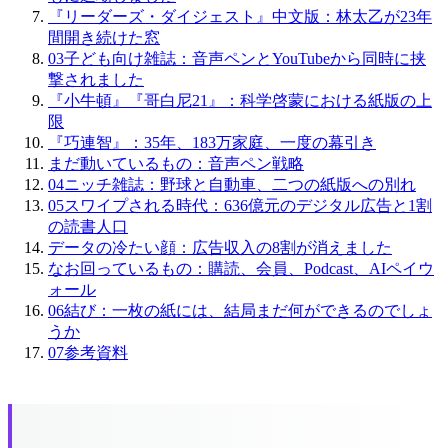
『リーダーズ・ダイジェスト』中文版：林太乙が23年
間開き続けた窓
03
子ども向け雑誌：音声ペンとYouTubeから同時に挟
撃されました
『小牛頓』『哥白尼21』：科学啓蒙における紙版の上
限
『巧連智』：35年、183万家庭、一度の幕引き
まだ動いているもの：音声ペン戦略
04
ニッチ雑誌：野球と自動車、二つの紙版への別れ
05
スワイプされる時代：636億元のデジタル広告と1割
の読書人口
データの冷たい顔：広告収入の8割が消えました
なお回っているもの：購読、会員、Podcast、AIペイウ
ォール
06
結び：一枚の紙には、結局まだ何ができるのでしょ
うか
07
参考資料