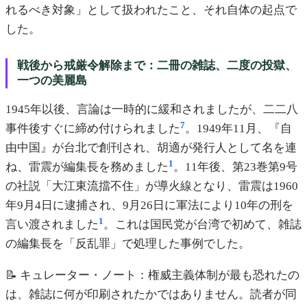
れるべき対象」として扱われたこと、それ自体の起点で
した。
戦後から戒厳令解除まで：二冊の雑誌、二度の投獄、
一つの美麗島
1945年以後、言論は一時的に緩和されましたが、二二八
7
事件後すぐに締め付けられました
。1949年11月、『自
由中国』が台北で創刊され、胡適が発行人として名を連
1
ね、雷震が編集長を務めました
。11年後、第23巻第9号
の社説「大江東流擋不住」が導火線となり、雷震は1960
年9月4日に逮捕され、9月26日に軍法により10年の刑を
1
言い渡されました
。これは国民党が台湾で初めて、雑誌
の編集長を「反乱罪」で処理した事例でした。
📝 キュレーター・ノート：権威主義体制が最も恐れたの
は、雑誌に何が印刷されたかではありません。読者が同