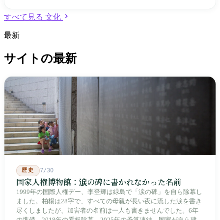
すべて見る 文化
最新
サイトの最新
歴史
7/30
国家人権博物館：涙の碑に書かれなかった名前
1999年の国際人権デー、李登輝は緑島で「涙の碑」を自ら除幕し
ました。柏楊は28字で、すべての母親が長い夜に流した涙を書き
尽くしましたが、加害者の名前は一人も書きませんでした。6年
の準備、2018年の看板除幕、2025年の予算凍結。国家が自ら建