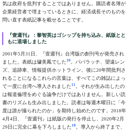
気は政府を批判することではありません。購読者名簿が
企業経営者で埋まっているときに、経済成長そのものを
問い直す表紙記事を載せることです。
『壹週刊』：黎智英はゴシップを持ち込み、紙版とと
もに退場しました
2001年5月31日、『壹週刊』台湾版の創刊号が発売され
10
ました。表紙は璩美鳳でした
。パパラッチ、望遠レン
ズ、追跡車、情報提供ホットライン。後に20年間批判さ
れることになるこれらの言葉は、すべてこの雑誌によっ
11
て一度に台湾へ導入されました
。それが生み出したの
は報道倫理をめぐる論争だけではありません。新しい読
書のリズムも生み出しました。読者は毎週木曜日に「今
度は誰が撮られたのか」を期待し始めたのです。2018年
4月4日、『壹週刊』は紙版の発行を停止し、2020年2月
10
29日に完全に幕を下ろしました
。導入から終了まで、