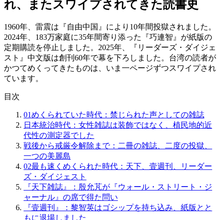
れ、またスワイプされてきた読書史
1960年、雷震は『自由中国』により10年間投獄されました。
2024年、183万家庭に35年間寄り添った『巧連智』が紙版の
定期購読を停止しました。2025年、『リーダーズ・ダイジェ
スト』中文版は創刊60年で幕を下ろしました。台湾の読者が
かつてめくってきたものは、いま一ページずつスワイプされ
ています。
目次
01
めくられていた時代：禁じられた声としての雑誌
日本統治時代：女性雑誌は装飾ではなく、植民地的近
代性の測定器でした
戦後から戒厳令解除まで：二冊の雑誌、二度の投獄、
一つの美麗島
02
最も速くめくられた時代：天下、壹週刊、リーダー
ズ・ダイジェスト
『天下雑誌』：殷允芃が『ウォール・ストリート・ジ
ャーナル』の席で得た問い
『壹週刊』：黎智英はゴシップを持ち込み、紙版とと
もに退場しました