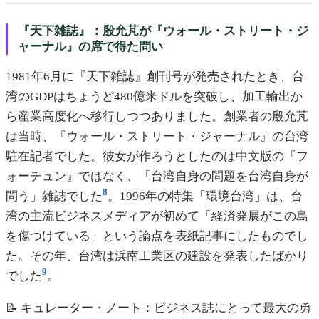
『天下雑誌』：殷允芃が『ウォール・ストリート・ジ
ャーナル』の席で得た問い
1981年6月に『天下雑誌』創刊号が発売されたとき、台
湾のGDPはちょうど480億米ドルを突破し、加工輸出か
ら産業高度化へ移行しつつありました。創業者の殷允芃
は当時、『ウォール・ストリート・ジャーナル』の台湾
駐在記者でした。彼女が作ろうとしたのは中文版の『フ
ォーチュン』ではなく、「台湾自身の問題を台湾自身が
8
問う」雑誌でした
。1996年の特集「環境台湾」は、台
湾の主流ビジネスメディアが初めて「経済発展がこの島
を傷つけている」という論点を表紙記事にしたものでし
た。その年、台湾は浜南工業区の建設を発表したばかり
9
でした
。
📝 キュレーター・ノート：ビジネス誌にとって最大の勇