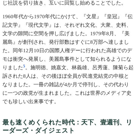
じ社説を切り抜き、互いに回覧し始めることでした。
1960年代から1970年代にかけて、『文星』『皇冠』『伝
記文学』『現代文学』は、それぞれ文化、大衆、史料、
文学の隙間に空間を押し広げました。1979年8月、『美
麗島』が創刊され、発行部数はすぐに8万部へ達しまし
た。同年12月10日の国際人権デーに行われた高雄でのデ
モは衝突へ発展し、美麗島事件として知られるようにな
5
りました
。施明徳、姚嘉文、林義雄、呂秀蓮、陳菊ら起
訴された8人は、その後ほぼ全員が民進党結党の中核と
なりました。一冊の雑誌が4か月で停刊し、その代わり
に一つの政党が生まれました。これは世界のメディア史
でも珍しい出来事です。
最も速くめくられた時代：天下、壹週刊、リ
ーダーズ・ダイジェスト