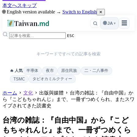
本文へスキップ
🌐 English version available →
Switch to English
✕
Taiwan
.md
☰
🌐
JA
▾
ESC
キーワードですべての記事を検索
半導体
夜市
原住民族
二・二八事件
🔥 人気
タピオカミルクティー
TSMC
ホーム
文化
出版與媒體
台湾の雑誌：『自由中国』か
ら『こどもちゃれんじ』まで、一冊ずつめくられ、またスワ
イプされてきた読書史
台湾の雑誌：『自由中国』から『こど
もちゃれんじ』まで、一冊ずつめくら