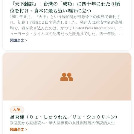
『天下雑誌』：台湾の「成功」に四十年にわたり順
位を付け、資本に最も近い場所に立つ
1981 年 6 月、『天下』という経済誌が戒厳令下の孤島で創刊さ
れ、初刷 1 万部は 2 日で完売しました。発起人は経済学者の高希
均で、魂を吹き込んだのは、かつて United Press International、ニ
ューヨーク・タイムズの記者だった殷允芃でした。四十年後、そ
れは台湾で最も信頼されるメディアの一つとなり、二千大、50
閱讀全文
大、幸福城市の「成功の定義者」にもなりました。その信頼性の
源泉と、ランキングの権力の源泉は、同じ距離にあります。
👥
人物
呂秀蓮（りょ・しゅうれん／リュ・シュウリエン）
叛乱犯から副総統へ：華人世界初の女性副総統の伝説的人生
閱讀全文