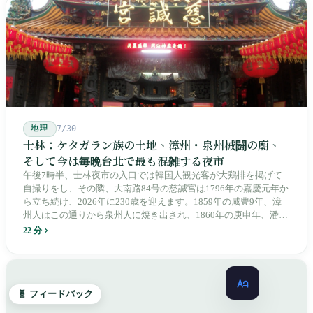
治スローガン、そしてようやくプユマ・タロコの世代になって、
先住民族の地名が再びレールの上に敷き戻されたのです。
地理
7/30
士林：ケタガラン族の土地、漳州・泉州械闘の廟、
そして今は毎晩台北で最も混雑する夜市
午後7時半、士林夜市の入口では韓国人観光客が大鶏排を掲げて
自撮りをし、その隣、大南路84号の慈諴宮は1796年の嘉慶元年か
ら立ち続け、2026年に230歳を迎えます。1859年の咸豊9年、漳
州人はこの通りから泉州人に焼き出され、1860年の庚申年、潘永
清は下樹林に大東路・大南路・大西路・大北路という四本の整然
22 分
とした街路を引き、廟をその真ん中に置きました。1909年、日本
人は廟の向かいに市場を建て、1955年には陽明戯院が文林路に落
成し、1992年に豪大大鶏排が台中で発明され、1999年に士林へ進
出しました。2002年に戦後増築された屋根付き部分が撤去され、
🧬 フィードバック
2011年に新市場が開業し、地下フード街は朝から晩まで二交代で
人が入れ替わります。廟はいまも元の場所にありますが、その足