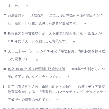
ました。
↩
台灣媒體史 — 維基百科
— 二二八後に言論の自由が締め付けら
れ、新聞・刊行物が急減した歴史的文脈です。
↩
獲蔡萬才台灣貢獻獎肯定，天下雜誌創辦人殷允芃
— 殷允芃が
1981年に『天下』を創刊した背景です。
↩
天下三十
— 『天下』が1996年の「環境台湾」表紙特集を振り返
った記事です。
↩
創立 19 年 台灣《壹週刊》將吹熄燈號
— 2001年の創刊から2020
年の終了までのタイムラインです。
↩
別了《壹週刊》之後，重嚐《蘋果的滋味》
— 台湾メディア観察
教育基金会による、『壹週刊』のマーケティングモデルとメディ
ア倫理への影響の分析です。
↩