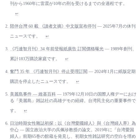
刊から1960年に雷震が10年の刑を受けるまでの全過程です。
↩
陪伴台灣 60 載 《讀者文摘》中文版宣布停刊
— 2025年7月の休刊
ニュースです。
↩
《巧連智月刊》34 年前登報紙廣告 訂閱價格曝光
— 1989年創刊、
累計183万購読家庭です。
↩
奮鬥 35 年 《巧連智月刊》停止受理訂閱
— 2024年1月に紙版定期
購読を停止したニュースです。
↩
美麗島事件 — 維基百科
— 1979年12月10日の国際人権デーにおけ
る『美麗島』雑誌社の高雄デモの経緯。台湾民主化の重要事件で
す。
↩
日治時期女性雜誌初探：以《台灣愛國婦人》與《台灣婦人界》為
中心
— 国立政治大学の呉佩珍教授の論文。2019年に『台湾愛国
婦人』前期65巻の館蔵を発見し、初期女性雑誌研究の空白を埋め