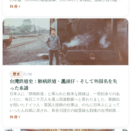
て、自らが行ったことを記念する博物館です。しかし解厳から39
16 分
年、一人の加害者も司法裁判を受けていません。
歴史
7/30
台湾鉄道史：肺病鉄道、黒頭仔、そして外国名を失
った系譜
日本人に「肺病鉄道」と罵られた粗末な路線は、一世紀余りのあ
いだに、毎日二十万人を運ぶ高速動脈へと変わりました。劉銘伝
が招いたドイツ人・英国人技師の仕事は、のちに日本人によって
いったん白紙に戻され、長谷川謹介の縦貫線も戦後の台湾鉄路に
よって改名・改番されました。どの世代も前の世代の記録を脚注
16 分
へ押しやり、外国名はしだいに剥がれ落ちていきました。残った
のは台湾語の「黒頭仔」「火車仔」、莒光・自強・復興という政