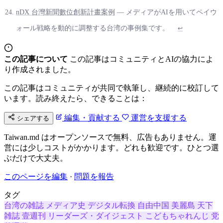
nDX 台灣新聞數位創新計畫案例
— メディアがAIを用いてペイウ
ォール戦略を動的に調整する台湾の事例集です。
↩
この記事について
この記事はコミュニティとAIの協力によ
り作成されました。
この記事はコミュニティが共同で執筆し、継続的に校訂して
います。読み終えたら、できることは：
編集・貢献する
運営を支援する
シェアする
Taiwan.md はオープンソースで無料、広告もありません。運
営には少しコストがかかります。どれも歓迎です。ひとつ選
ぶだけで大丈夫。
このページを編集
·
問題を報告
タグ
台湾の雑誌
メディア史
デジタル転換
自由中国
美麗島
天下
雑誌
壹週刊
リーダーズ・ダイジェスト
こどもちゃれんじ
党