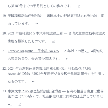
ら第189号までの半月刊としての歩みです。
↩
美國職棒雜誌停刊討論
— 米国本土の野球専門誌も休刊の波に直
面しています。
↩
2021 年最推薦的 5 本汽車雜誌線上看
— 台湾の主要自動車雑誌の
生態を概観したものです。
↩
Carnews Magazine 一手車訊 No.425
— 25年以上の歴史、4度連続
の読者数首位、金鼎賞受賞誌です。
↩
2024 年台灣數位廣告市場達 636.83 億元 行動端佔 77.9%
—
Awoo.aiがDMA『2024全年度デジタル広告量統計報告』を引用し
たものです。
↩
牛津大學 2025 數位新聞調查 台灣篇
— 台湾の報道自由度は世界
第24位（77.04点）で、社会的信頼度は同時には上昇していませ
ん。
↩