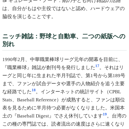
📝 キュレーター・ノート：紙の子ども向け雑誌の活路
は、自分がもはや主役ではないと認め、ハードウェアの
脇役を演じることです。
ニッチ雑誌：野球と自動車、二つの紙版への
別れ
1990年2月、中華職業棒球リーグ元年の開幕を目前に、
17
『職業棒球』雑誌が創刊号を発行しました
。それはリ
ーグと同じ年に生まれた半月刊誌で、第1号から第189号
まで、ファンが試合データや選手の人物紹介を追う主要
18
な経路でした
。インターネットの統計サイト（CPBL
Stats、Baseball Reference）が成熟すると、ファンは順位
表を見るために半月待つ必要がなくなりました。米国本
19
土の『Baseball Digest』でさえ休刊しています
。台湾の
この種の専門誌では、読者流出の速度はさらに速くなり