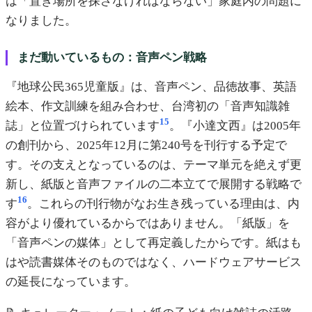
は「置き場所を探さなければならない」家庭内の問題に
なりました。
まだ動いているもの：音声ペン戦略
『地球公民365児童版』は、音声ペン、品徳故事、英語
絵本、作文訓練を組み合わせ、台湾初の「音声知識雑
15
誌」と位置づけられています
。『小達文西』は2005年
の創刊から、2025年12月に第240号を刊行する予定で
す。その支えとなっているのは、テーマ単元を絶えず更
新し、紙版と音声ファイルの二本立てで展開する戦略で
16
す
。これらの刊行物がなお生き残っている理由は、内
容がより優れているからではありません。「紙版」を
「音声ペンの媒体」として再定義したからです。紙はも
はや読書媒体そのものではなく、ハードウェアサービス
の延長になっています。