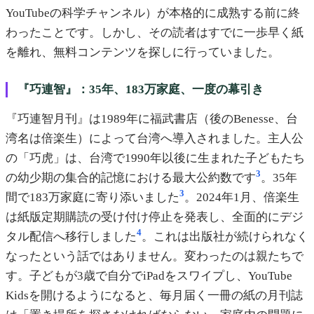
YouTubeの科学チャンネル）が本格的に成熟する前に終
わったことです。しかし、その読者はすでに一歩早く紙
を離れ、無料コンテンツを探しに行っていました。
『巧連智』：35年、183万家庭、一度の幕引き
『巧連智月刊』は1989年に福武書店（後のBenesse、台
湾名は倍楽生）によって台湾へ導入されました。主人公
の「巧虎」は、台湾で1990年以後に生まれた子どもたち
3
の幼少期の集合的記憶における最大公約数です
。35年
3
間で183万家庭に寄り添いました
。2024年1月、倍楽生
は紙版定期購読の受け付け停止を発表し、全面的にデジ
4
タル配信へ移行しました
。これは出版社が続けられなく
なったという話ではありません。変わったのは親たちで
す。子どもが3歳で自分でiPadをスワイプし、YouTube
Kidsを開けるようになると、毎月届く一冊の紙の月刊誌