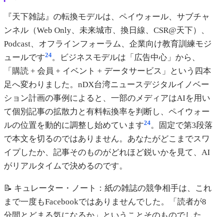
『天下雑誌』の転換モデルは、ペイウォール、サブチャ
ンネル（Web Only、未来城市、換日線、CSR@天下）、
Podcast、オフラインフォーラム、企業向け教育訓練モジ
24
ュールです
。ビジネスモデルは「広告中心」から、
「購読 + 会員 + イベント + データサービス」という四本
足へ変わりました。nDX台湾ニュースデジタルイノベー
ション計画の事例によると、一部のメディアはAIを用い
て個別記事の拡散力と有料転換率を判断し、ペイウォー
24
ルの位置を動的に調整し始めています
。固定で第3段落
で本文を切るのではありません。あなたがどこまでスワ
イプしたか、記事そのものがどれほど鋭いかを見て、AI
がリアルタイムで決めるのです。
📝 キュレーター・ノート：紙の雑誌の競争相手は、これ
まで一度もFacebookではありませんでした。「読者が8
分間とどまる気になるか」ということそのものでした。