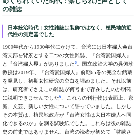
めくられていた時代：禁じられた声として
の雑誌
日本統治時代：女性雑誌は装飾ではなく、植民地的近
代性の測定器でした
1900年代から1930年代にかけて、台湾には日本婦人会台
湾支部を背景とする二つの女性雑誌、『台湾愛国婦人』
6
と『台湾婦人界』がありました
。国立政治大学の呉佩珍
教授は2019年、『台湾愛国婦人』前期65巻の完全な館蔵
を発見し、初期女性研究の空白を埋めました。それ以前
は、研究者でさえこの雑誌が何号まで存在したのか明確
6
に説明できませんでした
。これらの刊行物は表面上、家
庭、文芸、新しい女性について語っていました。しかし
その本質は、植民地政府が「台湾女性は大日本婦人へ同
化できるのか」を測る試験紙でした。これらは後の雑誌
史の前史ではありません。台湾の読者が初めて「啓蒙さ