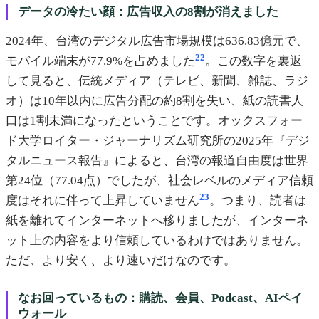
データの冷たい顔：広告収入の8割が消えました
2024年、台湾のデジタル広告市場規模は636.83億元で、
22
モバイル端末が77.9%を占めました
。この数字を裏返
して見ると、伝統メディア（テレビ、新聞、雑誌、ラジ
オ）は10年以内に広告分配の約8割を失い、紙の読書人
口は1割未満になったということです。オックスフォー
ド大学ロイター・ジャーナリズム研究所の2025年『デジ
タルニュース報告』によると、台湾の報道自由度は世界
第24位（77.04点）でしたが、社会レベルのメディア信頼
23
度はそれに伴って上昇していません
。つまり、読者は
紙を離れてインターネットへ移りましたが、インターネ
ット上の内容をより信頼しているわけではありません。
ただ、より安く、より速いだけなのです。
なお回っているもの：購読、会員、Podcast、AIペイ
ウォール