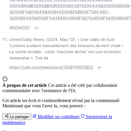
%E6%89%8B%E5%8B%95%E5%B0%81%E9%A3%B2%E6%96%99-
%E5%8F%B0%E4%BA%BA%E5%82%BB%E7%9C%BC-
%E5%B0%81%E5%8F%A3%E6%A9%9F%E7%AB%9F%E6%98%AF%
AA23w1GY
↩
United Daily News. (2024, May 12). « Une vidéo de Sud-
Coréens scellant manuellement des boissons devient virale !
La vérité révélée : cette “machine divine” est une invention
taiwanaise ». Tiré de
https://udn.com/news/story/120911/9512922
↩
À propos de cet article
Cet article a été créé par collaboration
communautaire avec l'assistance de l'IA.
Cet article est écrit et continuellement révisé par la communauté.
Maintenant que vous l'avez lu, vous pouvez :
Modifier ou contribuer
Sponsoriser la
Le partager
maintenance