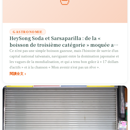
GASTRONOMIE
HeySong Soda et Sarsaparilla : de la «
boisson de troisième catégorie » moquée au
centenaire d'une marque qui a tenu tête aux
Ce n'est pas une simple boisson gazeuse, mais l'histoire de survie d'un
capital national taïwanais, naviguant entre la domination japonaise et
géants du cola
les vagues de la mondialisation, et qui a tenu bon grâce à « 17 dollars
d'actifs » et à la chanson « Mon avenir n'est pas un rêve ».
閱讀全文