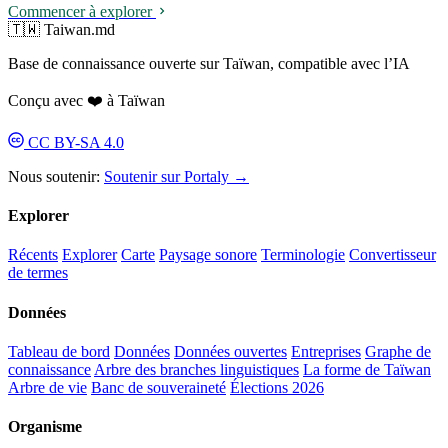
Commencer à explorer
🇹🇼 Taiwan.md
Base de connaissance ouverte sur Taïwan, compatible avec l’IA
Conçu avec ❤️ à Taïwan
CC BY-SA 4.0
Nous soutenir:
Soutenir sur Portaly →
Explorer
Récents
Explorer
Carte
Paysage sonore
Terminologie
Convertisseur
de termes
Données
Tableau de bord
Données
Données ouvertes
Entreprises
Graphe de
connaissance
Arbre des branches linguistiques
La forme de Taïwan
Arbre de vie
Banc de souveraineté
Élections 2026
Organisme