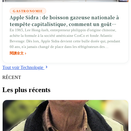
GASTRONOMIE
Apple Sidra : de boisson gazeuse nationale à
tempête capitalistique, comment un goût
taïwanais sexagénaire renaît
En 1965, Lee Hong-lueh, entrepreneur philippin d'origine chinoise,
achète la formule à la société américaine CosCo et fonde Atlantic
Beverage. Dès lors, Apple Sidra devient cette bulle dorée qui, pendant
60 ans, n'a jamais changé de place dans les réfrigérateurs des
restaurants rechao, les banquets ba'n-doh et les salons de KTV. Pendant
閱讀全文
ses 30 premières années, sa marque passe entre les mains de trois
groupes de propriétaires étrangers, avant que Sun You-ying ne
Tout voir Technologie
débourse 800 000 dollars américains de sa poche pour la ramener à
Taïwan ; l'idole sud-coréenne Kyuhyun la découvre par hasard chez
RÉCENT
Du Hsiao Yueh à Tainan ; elle tombe deux fois sous les levures et les
plafonds moisis de sa propre usine ; enfin, sa maison mère vend 7 222
Les plus récents
ping de terrain à Hunei, Kaohsiung, et signe un retour spectaculaire
avec un BPA de 8,71 dollars taïwanais.