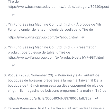
Tiré de
https://www.businesstoday.com.tw/article/category/80393/po
↩
Yih Fung Sealing Machine Co., Ltd. (n.d.). « À propos de Yih
Fung : pionnier de la technologie de scellage ». Tiré de
https://www.yifunggroup.com/tw/about.html
↩
Yih Fung Sealing Machine Co., Ltd. (n.d.). « Présentation
produit : operculeuse de table ». Tiré de
https://www.yifunggroup.com/tw/product-detail/YF-98T.html
↩
Vocus. (2023, November 20). « Pourquoi y a-t-il autant de
boutiques de boissons préparées à la main à Taiwan ?! De la
boutique de thé noir mousseux au développement de plus de
vingt mille magasins de boissons préparées à la main ». Tiré de
https://vocus.cc/article/655b193dfd89780001afb35a
↩
Taiwan Panorama. (n.d.). « Le thé au lait aux perles taiwanais