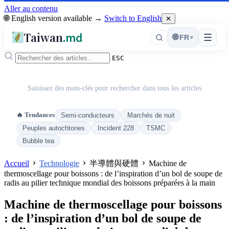
Aller au contenu
🌐 English version available →
Switch to English
✕
Taiwan
.md
☰
🌐
FR
▾
ESC
Saisissez des mots-clés pour rechercher dans tous les articles
🔥 Tendances
Semi-conducteurs
Marchés de nuit
Peuples autochtones
Incident 228
TSMC
Bubble tea
Accueil
Technologie
半導體與硬體
Machine de
thermoscellage pour boissons : de l’inspiration d’un bol de soupe de
radis au pilier technique mondial des boissons préparées à la main
Machine de thermoscellage pour boissons
: de l’inspiration d’un bol de soupe de