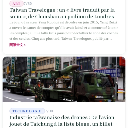
7/30
ART
Taiwan Travelogue : un « livre traduit par la
sœur », de Chanshan au podium de Londres
Le jour où sa sœur Yang Ruohui est décédée en juin 2015, Yang Ruizi
a ouvert le carnet de comptes qu'elle avait laissé et a commencé à tenir
les comptes ; il lui a fallu trois jours pour déchiffrer le code des coches
et des cercles. Cinq ans plus tard, Taiwan Travelogue, publié par
Chanshan, portait la mention « par Chihako Aoyama, traduit par Yang
閱讀全文
Shuangzi » — le nom du traducteur était celui de la sœur disparue.
NBA à New York en 2024, Booker Prize à Londres en 2026 : elle a
traduit un livre inexistant sous le nom de sa sœur.
7/30
TECHNOLOGIE
Industrie taïwanaise des drones : De l'avion
jouet de Taichung à la liste bleue, un billet