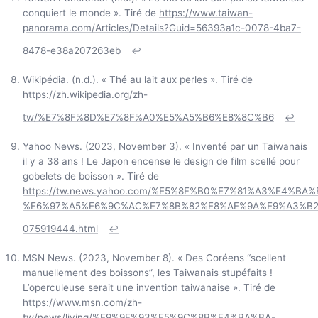
conquiert le monde ». Tiré de
https://www.taiwan-
panorama.com/Articles/Details?Guid=56393a1c-0078-4ba7-
8478-e38a207263eb
↩
Wikipédia. (n.d.). « Thé au lait aux perles ». Tiré de
https://zh.wikipedia.org/zh-
tw/%E7%8F%8D%E7%8F%A0%E5%A5%B6%E8%8C%B6
↩
Yahoo News. (2023, November 3). « Inventé par un Taiwanais
il y a 38 ans ! Le Japon encense le design de film scellé pour
gobelets de boisson ». Tiré de
https://tw.news.yahoo.com/%E5%8F%B0%E7%81%A3%E4%
%E6%97%A5%E6%9C%AC%E7%8B%82%E8%AE%9A%E9%A3%B2
075919444.html
↩
MSN News. (2023, November 8). « Des Coréens “scellent
manuellement des boissons”, les Taiwanais stupéfaits !
L’operculeuse serait une invention taiwanaise ». Tiré de
https://www.msn.com/zh-
tw/news/living/%E9%9F%93%E5%9C%8B%E4%BA%BA-