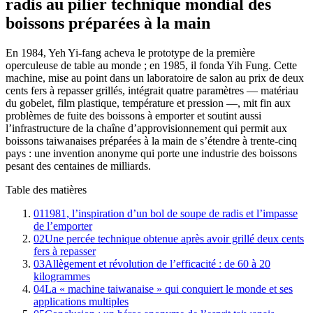
radis au pilier technique mondial des
boissons préparées à la main
En 1984, Yeh Yi-fang acheva le prototype de la première
operculeuse de table au monde ; en 1985, il fonda Yih Fung. Cette
machine, mise au point dans un laboratoire de salon au prix de deux
cents fers à repasser grillés, intégrait quatre paramètres — matériau
du gobelet, film plastique, température et pression —, mit fin aux
problèmes de fuite des boissons à emporter et soutint aussi
l’infrastructure de la chaîne d’approvisionnement qui permit aux
boissons taiwanaises préparées à la main de s’étendre à trente-cinq
pays : une invention anonyme qui porte une industrie des boissons
pesant des centaines de milliards.
Table des matières
01
1981, l’inspiration d’un bol de soupe de radis et l’impasse
de l’emporter
02
Une percée technique obtenue après avoir grillé deux cents
fers à repasser
03
Allègement et révolution de l’efficacité : de 60 à 20
kilogrammes
04
La « machine taiwanaise » qui conquiert le monde et ses
applications multiples