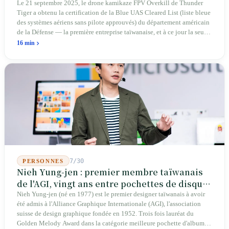
d'entrée pour Thunder Tiger
Le 21 septembre 2025, le drone kamikaze FPV Overkill de Thunder
Tiger a obtenu la certification de la Blue UAS Cleared List (liste bleue
des systèmes aériens sans pilote approuvés) du département américain
de la Défense — la première entreprise taïwanaise, et à ce jour la seule.
Sur les 39 plateformes de drones finis et les 165 composants de cette
16 min
liste, Taïwan n'occupe qu'une seule place. En avril 2026, quatre
sénateurs américains bipartites ont proposé le Blue Skies for Taiwan
Act pour établir un passage prioritaire pour les fabricants taïwanais ; la
simple existence de ce projet de loi révèle une réalité : Taïwan avance
trop lentement, au point que les États-Unis doivent légiférer pour
abaisser les barrières. Une entreprise qui fabrique des avions
télécommandés depuis 46 ans à Taichung prévoit de construire sa
deuxième usine dans l'Ohio.
7/30
PERSONNES
Nieh Yung-jen : premier membre taïwanais
de l'AGI, vingt ans entre pochettes de disques
et systèmes d'identité nationale
Nieh Yung-jen (né en 1977) est le premier designer taïwanais à avoir
été admis à l'Alliance Graphique Internationale (AGI), l'association
suisse de design graphique fondée en 1952. Trois fois lauréat du
Golden Melody Award dans la catégorie meilleure pochette d'album, il