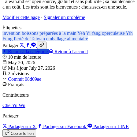
Taiwan.md est open source, gratuit et sans publicité ; sa maintenance
a un coût. Les trois sont les bienvenues : choisissez-en une seule.
Modifier cette page
·
Signaler un problème
Étiquettes
invention
boissons préparées à la main
Yeh Yi-fang
operculeuse Yih
Fung
fierté de Taiwan
emballage alimentaire
Partager
Retour à la catégorie
Retour à l'accueil
10 min de lecture
May 20, 2026
Mis à jour July 27, 2026
2 révisions
Commit 08d09ae
Français
Contributeurs
Che-Yu Wu
Partager
Partager sur X
Partager sur Facebook
Partager sur LINE
Copier le lien