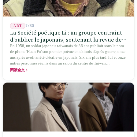
7/30
ART
La Société poétique Li : un groupe contraint
d'oublier le japonais, soutenant la revue de
poésie chinoise la plus ancienne de Taïwan
En 1958, un soldat japonais taïwanais de 36 ans publiait sous le nom
de plume 'Huan Fu' son premier poème en chinois d'après-guerre, onze
ans après avoir arrêté d'écrire en japonais. Six ans plus tard, lui et onze
autres personnes réunis dans un salon du centre de Taïwan
transformaient cette expérience de mutisme générationnel en une
閱讀全文
société poétique nommée 'Li' (le champignon comestible) — 60 ans de
publication ininterrompue, écrivant la poétique locale des marges
jusqu'aux manuels scolaires du collège.