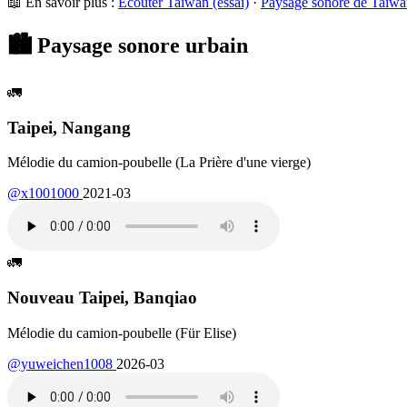
📖 En savoir plus :
Écouter Taïwan (essai)
·
Paysage sonore de Taïwa
🏙️
Paysage sonore urbain
🚛
Taipei, Nangang
Mélodie du camion-poubelle (La Prière d'une vierge)
@x1001000
2021-03
🚛
Nouveau Taipei, Banqiao
Mélodie du camion-poubelle (Für Elise)
@yuweichen1008
2026-03