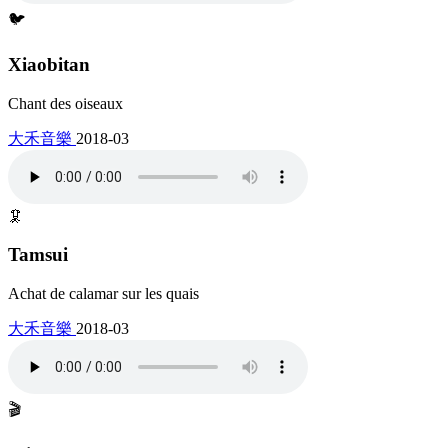
🐦
Xiaobitan
Chant des oiseaux
大禾音樂
2018-03
🦑
Tamsui
Achat de calamar sur les quais
大禾音樂
2018-03
🎬