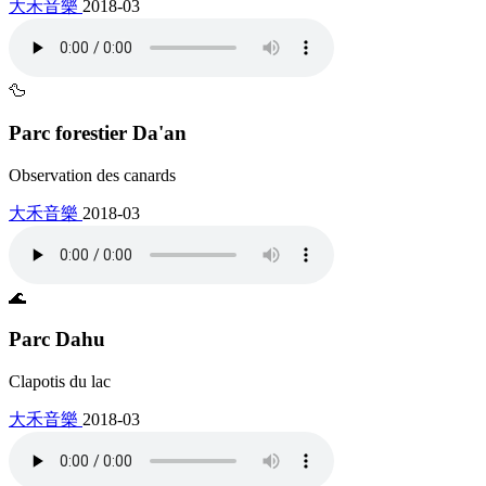
大禾音樂
2018-03
🦆
Parc forestier Da'an
Observation des canards
大禾音樂
2018-03
🌊
Parc Dahu
Clapotis du lac
大禾音樂
2018-03