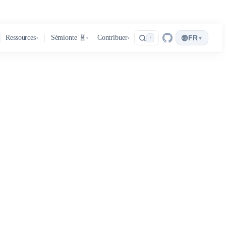
🌐
Ressources
Sémionte 🧬
Contribuer
FR
▾
/
▾
▾
▾