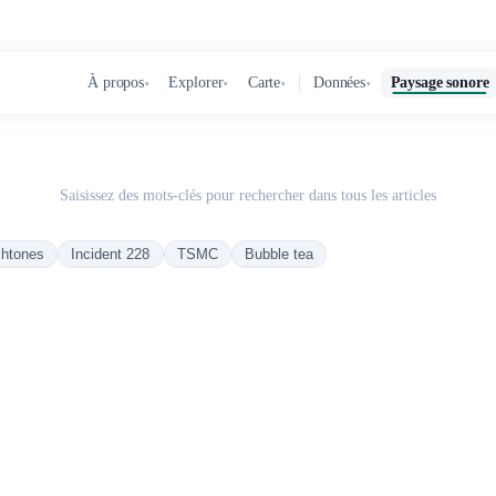
À propos
Explorer
Carte
Données
Paysage sonore
▾
▾
▾
▾
Saisissez des mots-clés pour rechercher dans tous les articles
chtones
Incident 228
TSMC
Bubble tea