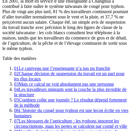
En 2001, la mort en service d’une enseignante à Changhua a
contribué à faire naître le système taïwanais de congé pour typhon.
Plus de vingt ans plus tard, 81 % des travailleurs continuent pourtant
d’aller travailler normalement sous le vent et la pluie, et 37,7 % ne
perçoivent aucun salaire. Chaque été, un simple avis de suspension
du travail tranche avec précision le long des lignes de classe de la
société taïwanaise : les cols blancs consultent leur téléphone à la
maison, tandis que les travailleurs du commerce de gros et de détail,
de l’agriculture, de la pêche et de l’élevage continuent de sortir sous
le même typhon.
Table des matières
01
Le caniveau que l’enseignante n’a pas pu franchir
02
Chaque décision de suspension du travail est un pari pour
les élus locaux
03
Mais ce calcul ne voit absolument pas une personne
04
Les travailleurs migrants sont la couche la plus invisible de
la structure
05
Combien coûte une journée ? Le résultat dépend fortement
de la méthode
06
L’histoire du congé pour typhon est une leçon écrite en vies
humaines
07
Les blessures de l’agriculture : les typhons ignorent les
circonscriptions, mais les pertes se calculent par comté et ville