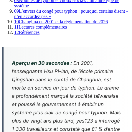
08
Nouilles de typhon et choux stockés : un autre type de
système
09
L’envers du congé pour typhon : pourquoi certains disent «
n’en accordez pas »
10
Changhua en 2001 et la réglementation de 2026
11
Lectures complémentaires
12
Références
Aperçu en 30 secondes :
En 2001,
l’enseignante Hsu Pi-lan, de l’école primaire
Qingshan dans le comté de Changhua, est
morte en service un jour de typhon. Le drame
a profondément marqué la société taïwanaise
et poussé le gouvernement à établir un
système plus clair de congé pour typhon. Mais
plus de vingt ans plus tard, yes123 a interrogé
1 330 travailleurs et constaté que 81 % d’entre