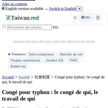
Aller au contenu
🌐 English version available →
Switch to English
✕
Taiwan
.md
☰
🌐
FR
▾
ESC
Saisissez des mots-clés pour rechercher dans tous les articles
🔥 Tendances
Semi-conducteurs
Marchés de nuit
Peuples autochtones
Incident 228
TSMC
Bubble tea
Accueil
Société
社會制度
Congé pour typhon : le congé de
qui, le travail de qui
Congé pour typhon : le congé de qui, le
travail de qui