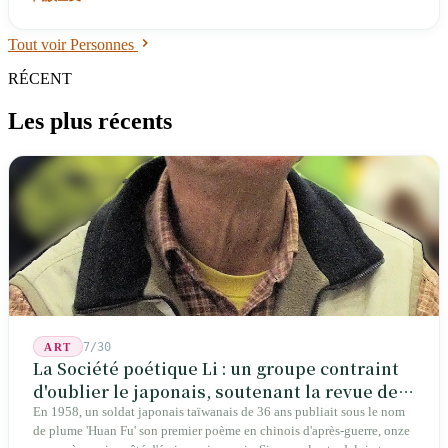
Tout voir Personnes
RÉCENT
Les plus récents
7/30
ART
La Société poétique Li : un groupe contraint
d'oublier le japonais, soutenant la revue de
poésie chinoise la plus ancienne de Taïwan
En 1958, un soldat japonais taïwanais de 36 ans publiait sous le nom
de plume 'Huan Fu' son premier poème en chinois d'après-guerre, onze