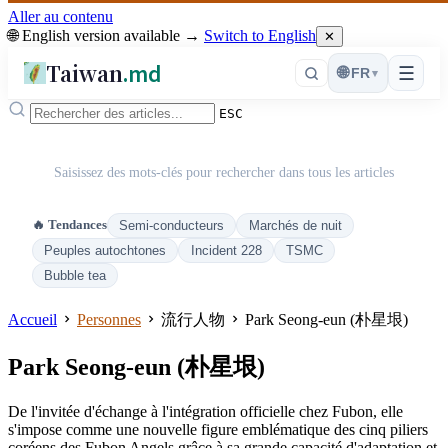
Aller au contenu
🌐 English version available →
Switch to English
✕
Taiwan
.md
☰
🌐
FR
▾
ESC
Saisissez des mots-clés pour rechercher dans tous les articles
🔥 Tendances
Semi-conducteurs
Marchés de nuit
Peuples autochtones
Incident 228
TSMC
Bubble tea
Accueil
Personnes
流行人物
Park Seong-eun (朴星垠)
Park Seong-eun (朴星垠)
De l'invitée d'échange à l'intégration officielle chez Fubon, elle
s'impose comme une nouvelle figure emblématique des cinq piliers
coréens des Fubon Angels grâce à sa grande capacité d'adaptation et