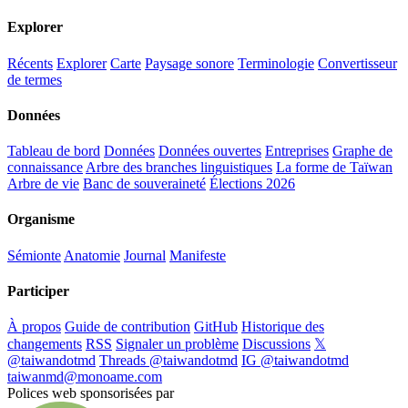
Explorer
Récents
Explorer
Carte
Paysage sonore
Terminologie
Convertisseur
de termes
Données
Tableau de bord
Données
Données ouvertes
Entreprises
Graphe de
connaissance
Arbre des branches linguistiques
La forme de Taïwan
Arbre de vie
Banc de souveraineté
Élections 2026
Organisme
Sémionte
Anatomie
Journal
Manifeste
Participer
À propos
Guide de contribution
GitHub
Historique des
changements
RSS
Signaler un problème
Discussions
𝕏
@taiwandotmd
Threads @taiwandotmd
IG @taiwandotmd
taiwanmd@monoame.com
Polices web sponsorisées par