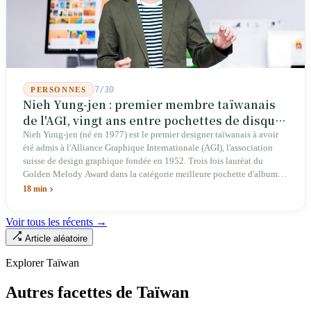
abaisser les barrières. Une entreprise qui fabrique des avions
télécommandés depuis 46 ans à Taichung prévoit de construire sa
deuxième usine dans l'Ohio.
7/30
PERSONNES
Nieh Yung-jen : premier membre taïwanais
de l'AGI, vingt ans entre pochettes de disques
et systèmes d'identité nationale
Nieh Yung-jen (né en 1977) est le premier designer taïwanais à avoir
été admis à l'Alliance Graphique Internationale (AGI), l'association
suisse de design graphique fondée en 1952. Trois fois lauréat du
Golden Melody Award dans la catégorie meilleure pochette d'album, il
a conçu des couvertures pour la musique pop (Jonathan Lee, Yoga Lin,
18 min
Lu Wei), des couvertures d'ouvrages pour des maisons d'édition, des
campagnes citoyennes (publicité « Democracy at 4am » dans le New
Voir tous les récents →
York Times à l'aube du Mouvement du Tournesol en 2014, campagne
Article aléatoire
« Taiwan Can Help » contre Tedros en 2020 ayant récolté dix millions
de dollars taïwanais en huit heures), des campagnes politiques (« Light
Explorer Taïwan
Up Taiwan » pour la campagne présidentielle de Tsai Ing-wen en 2016
et les visuels des deux cérémonies d'investiture présidentielle), des
Autres facettes de Taïwan
systèmes d'identité d'entreprises publiques (Ministère de l'Économie,
Administration du Tourisme, CPC Corporation, Taipower), et des