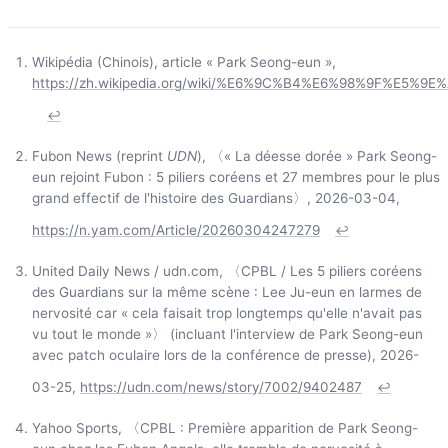
Wikipédia (Chinois), article « Park Seong-eun »,
https://zh.wikipedia.org/wiki/%E6%9C%B4%E6%98%9F%E5%9E
↩
Fubon News (reprint
UDN
), 〈« La déesse dorée » Park Seong-
eun rejoint Fubon : 5 piliers coréens et 27 membres pour le plus
grand effectif de l'histoire des Guardians〉, 2026-03-04,
https://n.yam.com/Article/20260304247279
↩
United Daily News / udn.com, 〈CPBL / Les 5 piliers coréens
des Guardians sur la même scène : Lee Ju-eun en larmes de
nervosité car « cela faisait trop longtemps qu'elle n'avait pas
vu tout le monde »〉 (incluant l'interview de Park Seong-eun
avec patch oculaire lors de la conférence de presse), 2026-
03-25,
https://udn.com/news/story/7002/9402487
↩
Yahoo Sports, 〈CPBL : Première apparition de Park Seong-