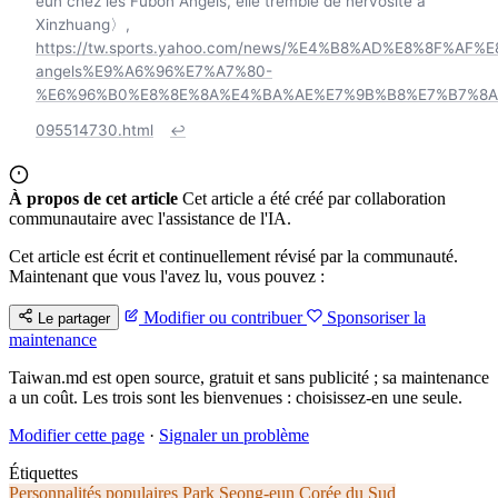
eun chez les Fubon Angels, elle tremble de nervosité à
Xinzhuang〉,
https://tw.sports.yahoo.com/news/%E4%B8%AD%E8%8F
angels%E9%A6%96%E7%A7%80-
%E6%96%B0%E8%8E%8A%E4%BA%AE%E7%9B%B8%E7%B7%8A
095514730.html
↩
À propos de cet article
Cet article a été créé par collaboration
communautaire avec l'assistance de l'IA.
Cet article est écrit et continuellement révisé par la communauté.
Maintenant que vous l'avez lu, vous pouvez :
Modifier ou contribuer
Sponsoriser la
Le partager
maintenance
Taiwan.md est open source, gratuit et sans publicité ; sa maintenance
a un coût. Les trois sont les bienvenues : choisissez-en une seule.
Modifier cette page
·
Signaler un problème
Étiquettes
Personnalités populaires
Park Seong-eun
Corée du Sud