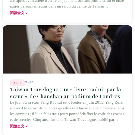
ans après avoir arrêté d'écrire en japonais. Six ans plus tard, lui et onze
autres personnes réunis dans un salon du centre de Taïwan
transformaient cette expérience de mutisme générationnel en une
閱讀全文
société poétique nommée 'Li' (le champignon comestible) — 60 ans de
publication ininterrompue, écrivant la poétique locale des marges
jusqu'aux manuels scolaires du collège.
7/30
ART
Taiwan Travelogue : un « livre traduit par la
sœur », de Chanshan au podium de Londres
Le jour où sa sœur Yang Ruohui est décédée en juin 2015, Yang Ruizi
a ouvert le carnet de comptes qu'elle avait laissé et a commencé à tenir
les comptes ; il lui a fallu trois jours pour déchiffrer le code des coches
et des cercles. Cinq ans plus tard, Taiwan Travelogue, publié par
Chanshan, portait la mention « par Chihako Aoyama, traduit par Yang
閱讀全文
Shuangzi » — le nom du traducteur était celui de la sœur disparue.