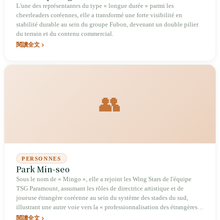
L'une des représentantes du type « longue durée » parmi les
cheerleaders coréennes, elle a transformé une forte visibilité en
stabilité durable au sein du groupe Fubon, devenant un double pilier
du terrain et du contenu commercial.
閱讀全文
👥
PERSONNES
Park Min-seo
Sous le nom de « Mingo », elle a rejoint les Wing Stars de l'équipe
TSG Paramount, assumant les rôles de directrice artistique et de
joueuse étrangère coréenne au sein du système des stades du sud,
illustrant une autre voie vers la « professionnalisation des étrangères »
dans les troupes de pom-pom girls de la CPBL.
閱讀全文