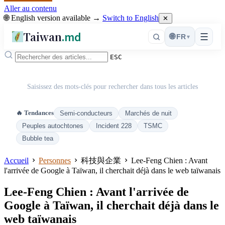
Aller au contenu
🌐 English version available →
Switch to English
✕
Taiwan
.md
☰
🌐
FR
▾
ESC
Saisissez des mots-clés pour rechercher dans tous les articles
🔥 Tendances
Semi-conducteurs
Marchés de nuit
Peuples autochtones
Incident 228
TSMC
Bubble tea
Accueil
Personnes
科技與企業
Lee-Feng Chien : Avant
l'arrivée de Google à Taïwan, il cherchait déjà dans le web taïwanais
Lee-Feng Chien : Avant l'arrivée de
Google à Taïwan, il cherchait déjà dans le
web taïwanais