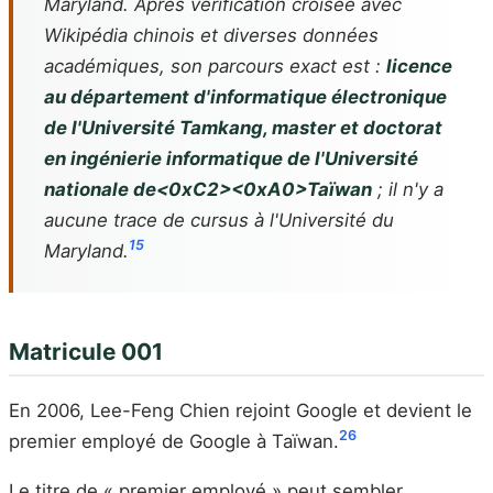
Maryland. Après vérification croisée avec
Wikipédia chinois et diverses données
académiques, son parcours exact est :
licence
au département d'informatique électronique
de l'Université Tamkang, master et doctorat
en ingénierie informatique de l'Université
nationale de<0xC2><0xA0>Taïwan
; il n'y a
aucune trace de cursus à l'Université du
1
5
Maryland.
Matricule 001
En 2006, Lee-Feng Chien rejoint Google et devient le
2
6
premier employé de Google à Taïwan.
Le titre de « premier employé » peut sembler