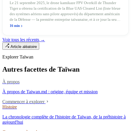
d'entrée pour Thunder Tiger
Le 21 septembre 2025, le drone kamikaze FPV Overkill de Thunder
Tiger a obtenu la certification de la Blue UAS Cleared List (liste bleue
des systèmes aériens sans pilote approuvés) du département américain
de la Défense — la première entreprise taïwanaise, et à ce jour la seule.
Sur les 39 plateformes de drones finis et les 165 composants de cette
16 min
liste, Taïwan n'occupe qu'une seule place. En avril 2026, quatre
sénateurs américains bipartites ont proposé le Blue Skies for Taiwan
Voir tous les récents →
Act pour établir un passage prioritaire pour les fabricants taïwanais ; la
Article aléatoire
simple existence de ce projet de loi révèle une réalité : Taïwan avance
trop lentement, au point que les États-Unis doivent légiférer pour
Explorer Taïwan
abaisser les barrières. Une entreprise qui fabrique des avions
télécommandés depuis 46 ans à Taichung prévoit de construire sa
Autres facettes de Taïwan
deuxième usine dans l'Ohio.
À propos
À propos de Taiwan.md : origine, équipe et mission
Commencer à explorer
Histoire
La chronologie complète de l'histoire de Taïwan, de la préhistoire à
aujourd'hui