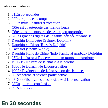
Table des matières
01
En 30 secondes
02
Pourquoi cela compte
03
Un milieu naturel d'exception
Côte est : l'autoroute des grands fonds
Côte ouest : la nurserie des eaux peu profondes
04
Les grandes figures de la faune cétacée taïwanaise
Dauphin longirostre (Spinner Dolphin)
Dauphin de Risso (Risso's Dolphin)
Cachalot (Sperm Whale)
Dauphin blanc de Chine (Indo-Pacific Humpback Dolphin)
05
De la chasse à l'observation : un tournant historique
1950-1980 : l'ère de la chasse à la baleine
1990 : le tournant de la conservation
1997 : l'avènement de l'observation des baleines
06
Recherche et science participative
07
Des défis urgents : les obstacles à la conservation
08
En guise de conclusion
09
Références
En 30 secondes