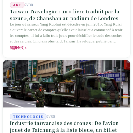
7/30
ART
Taiwan Travelogue : un « livre traduit par la
sœur », de Chanshan au podium de Londres
Le jour où sa sœur Yang Ruohui est décédée en juin 2015, Yang Ruizi
a ouvert le carnet de comptes qu'elle avait laissé et a commencé à tenir
les comptes ; il lui a fallu trois jours pour déchiffrer le code des coches
et des cercles. Cinq ans plus tard, Taiwan Travelogue, publié par
Chanshan, portait la mention « par Chihako Aoyama, traduit par Yang
閱讀全文
Shuangzi » — le nom du traducteur était celui de la sœur disparue.
NBA à New York en 2024, Booker Prize à Londres en 2026 : elle a
traduit un livre inexistant sous le nom de sa sœur.
7/30
TECHNOLOGIE
Industrie taïwanaise des drones : De l'avion
jouet de Taichung à la liste bleue, un billet