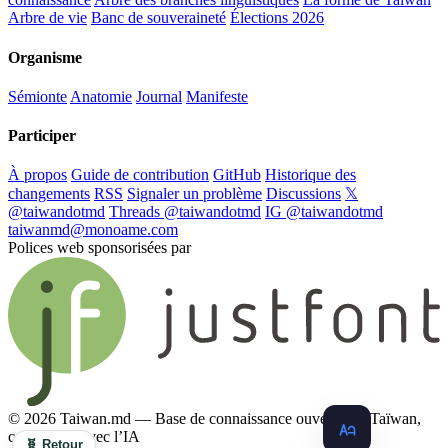
Arbre de vie
Banc de souveraineté
Élections 2026
Organisme
Sémionte
Anatomie
Journal
Manifeste
Participer
À propos
Guide de contribution
GitHub
Historique des
changements
RSS
Signaler un problème
Discussions
𝕏
@taiwandotmd
Threads @taiwandotmd
IG @taiwandotmd
taiwanmd@monoame.com
Polices web sponsorisées par
© 2026 Taiwan.md — Base de connaissance ouverte sur Taïwan,
compatible avec l’IA
🧬 Retour