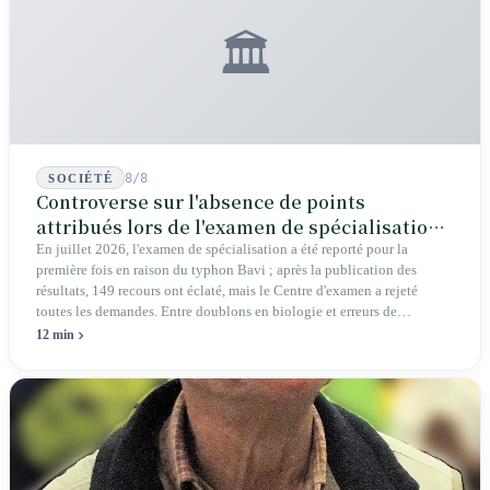
🏛️
8/8
SOCIÉTÉ
Controverse sur l'absence de points
attribués lors de l'examen de spécialisation
2026 : une crise structurelle de l'intégrité
En juillet 2026, l'examen de spécialisation a été reporté pour la
première fois en raison du typhon Bavi ; après la publication des
éducative
résultats, 149 recours ont éclaté, mais le Centre d'examen a rejeté
toutes les demandes. Entre doublons en biologie et erreurs de
graphiques en géographie, les autorités affirment que cela « n'affecte
12 min
pas la réponse ». Députés, parents et pétitionnaires exigent des preuves
vérifiables plutôt que de simples conclusions.