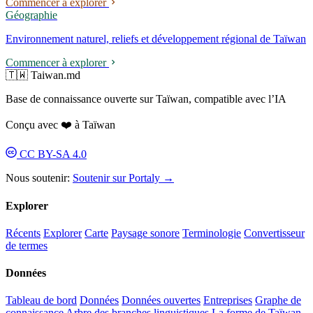
Commencer à explorer
Géographie
Environnement naturel, reliefs et développement régional de Taïwan
Commencer à explorer
🇹🇼 Taiwan.md
Base de connaissance ouverte sur Taïwan, compatible avec l’IA
Conçu avec ❤️ à Taïwan
CC BY-SA 4.0
Nous soutenir:
Soutenir sur Portaly →
Explorer
Récents
Explorer
Carte
Paysage sonore
Terminologie
Convertisseur
de termes
Données
Tableau de bord
Données
Données ouvertes
Entreprises
Graphe de
connaissance
Arbre des branches linguistiques
La forme de Taïwan