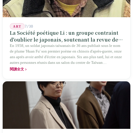
7/30
ART
La Société poétique Li : un groupe contraint
d'oublier le japonais, soutenant la revue de
poésie chinoise la plus ancienne de Taïwan
En 1958, un soldat japonais taïwanais de 36 ans publiait sous le nom
de plume 'Huan Fu' son premier poème en chinois d'après-guerre, onze
ans après avoir arrêté d'écrire en japonais. Six ans plus tard, lui et onze
autres personnes réunis dans un salon du centre de Taïwan
transformaient cette expérience de mutisme générationnel en une
閱讀全文
société poétique nommée 'Li' (le champignon comestible) — 60 ans de
publication ininterrompue, écrivant la poétique locale des marges
jusqu'aux manuels scolaires du collège.