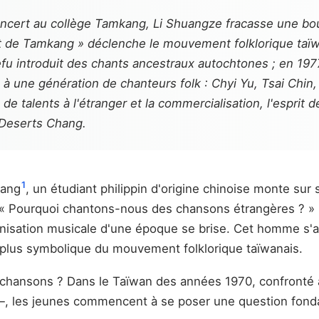
ncert au collège Tamkang, Li Shuangze fracasse une bout
t de Tamkang » déclenche le mouvement folklorique taïw
u introduit des chants ancestraux autochtones ; en 197
une génération de chanteurs folk : Chyi Yu, Tsai Chin, 
e talents à l'étranger et la commercialisation, l'esprit
 Deserts Chang.
1
kang
, un étudiant philippin d'origine chinoise monte sur
c : « Pourquoi chantons-nous des chansons étrangères ? »
nisation musicale d'une époque se brise. Cet homme s'ap
 plus symbolique du mouvement folklorique taïwanais.
s chansons ? Dans le Taïwan des années 1970, confronté à
s —, les jeunes commencent à se poser une question fo