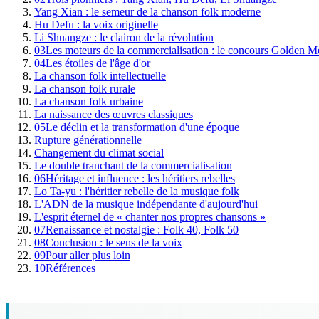
Yang Xian : le semeur de la chanson folk moderne
Hu Defu : la voix originelle
Li Shuangze : le clairon de la révolution
03
Les moteurs de la commercialisation : le concours Golden Mel
04
Les étoiles de l'âge d'or
La chanson folk intellectuelle
La chanson folk rurale
La chanson folk urbaine
La naissance des œuvres classiques
05
Le déclin et la transformation d'une époque
Rupture générationnelle
Changement du climat social
Le double tranchant de la commercialisation
06
Héritage et influence : les héritiers rebelles
Lo Ta-yu : l'héritier rebelle de la musique folk
L'ADN de la musique indépendante d'aujourd'hui
L'esprit éternel de « chanter nos propres chansons »
07
Renaissance et nostalgie : Folk 40, Folk 50
08
Conclusion : le sens de la voix
09
Pour aller plus loin
10
Références