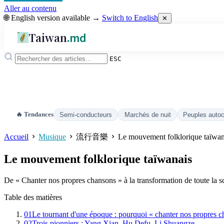
Aller au contenu
🌐 English version available →
Switch to English
✕
Taiwan
.md
ESC
🔥 Tendances
Semi-conducteurs
Marchés de nuit
Peuples auto
Accueil
Musique
流行音樂
Le mouvement folklorique taïwan
Le mouvement folklorique taïwanais
De « Chanter nos propres chansons » à la transformation de toute la s
Table des matières
01
Le tournant d'une époque : pourquoi « chanter nos propres c
02
Trois pionniers : Yang Xian, Hu Defu, Li Shuangze