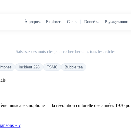
À propos
Explorer
Carte
Données
Paysage sonore
▾
▾
▾
▾
Saisissez des mots-clés pour rechercher dans tous les articles
chtones
Incident 228
TSMC
Bubble tea
ais
cène musicale sinophone — la révolution culturelle des années 1970 por
hansons » ?