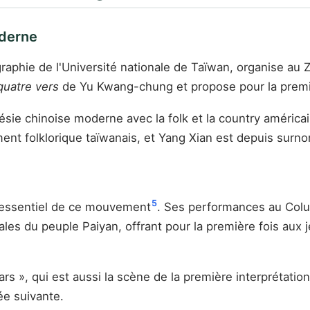
oderne
ographie de l'Université nationale de Taïwan, organise au
quatre vers
de Yu Kwang-chung et propose pour la premiè
oésie chinoise moderne avec la folk et la country améric
ent folklorique taïwanais, et Yang Xian est depuis surn
5
r essentiel de ce mouvement
. Ses performances au Colu
es du peuple Paiyan, offrant pour la première fois aux jeu
ars », qui est aussi la scène de la première interprétati
ée suivante.