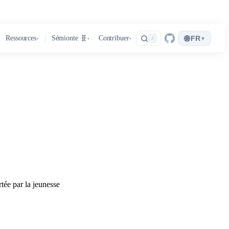
🌐
Ressources
Sémionte 🧬
Contribuer
FR
▾
/
▾
▾
▾
tée par la jeunesse