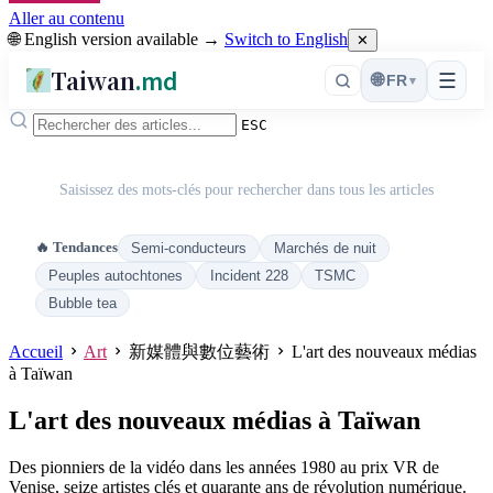
Aller au contenu
🌐 English version available →
Switch to English
✕
Taiwan
.md
☰
🌐
FR
▾
ESC
Saisissez des mots-clés pour rechercher dans tous les articles
🔥 Tendances
Semi-conducteurs
Marchés de nuit
Peuples autochtones
Incident 228
TSMC
Bubble tea
Accueil
Art
新媒體與數位藝術
L'art des nouveaux médias
à Taïwan
L'art des nouveaux médias à Taïwan
Des pionniers de la vidéo dans les années 1980 au prix VR de
Venise, seize artistes clés et quarante ans de révolution numérique.