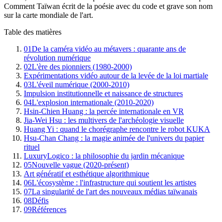
Comment Taïwan écrit de la poésie avec du code et grave son nom
sur la carte mondiale de l'art.
Table des matières
01
De la caméra vidéo au métavers : quarante ans de
révolution numérique
02
L'ère des pionniers (1980-2000)
Expérimentations vidéo autour de la levée de la loi martiale
03
L'éveil numérique (2000-2010)
Impulsion institutionnelle et naissance de structures
04
L'explosion internationale (2010-2020)
Hsin-Chien Huang : la percée internationale en VR
Jia-Wei Hsu : les multivers de l'archéologie visuelle
Huang Yi : quand le chorégraphe rencontre le robot KUKA
Hsu-Chan Chang : la magie animée de l'univers du papier
rituel
LuxuryLogico : la philosophie du jardin mécanique
05
Nouvelle vague (2020-présent)
Art génératif et esthétique algorithmique
06
L'écosystème : l'infrastructure qui soutient les artistes
07
La singularité de l'art des nouveaux médias taïwanais
08
Défis
09
Références