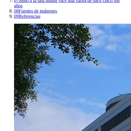
07
Junto a la sala limpia yace una vasija de hace cinco mil
años
08
Fuentes de imágenes
09
Referencias