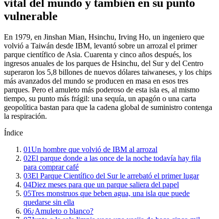
vital del mundo y también en su punto
vulnerable
En 1979, en Jinshan Mian, Hsinchu, Irving Ho, un ingeniero que
volvió a Taiwán desde IBM, levantó sobre un arrozal el primer
parque científico de Asia. Cuarenta y cinco años después, los
ingresos anuales de los parques de Hsinchu, del Sur y del Centro
superaron los 5,8 billones de nuevos dólares taiwaneses, y los chips
más avanzados del mundo se producen en masa en esos tres
parques. Pero el amuleto más poderoso de esta isla es, al mismo
tiempo, su punto más frágil: una sequía, un apagón o una carta
geopolítica bastan para que la cadena global de suministro contenga
la respiración.
Índice
01
Un hombre que volvió de IBM al arrozal
02
El parque donde a las once de la noche todavía hay fila
para comprar café
03
El Parque Científico del Sur le arrebató el primer lugar
04
Diez meses para que un parque saliera del papel
05
Tres monstruos que beben agua, una isla que puede
quedarse sin ella
06
¿Amuleto o blanco?