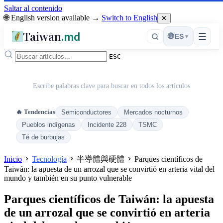
Saltar al contenido
🌐 English version available →
Switch to English
✕
Taiwan
.md
☰
🌐
ES
▾
ESC
Escribe palabras clave para buscar en todos los artículos
🔥 Tendencias
Semiconductores
Mercados nocturnos
Pueblos indígenas
Incidente 228
TSMC
Té de burbujas
Inicio
Tecnología
半導體與硬體
Parques científicos de
Taiwán: la apuesta de un arrozal que se convirtió en arteria vital del
mundo y también en su punto vulnerable
Parques científicos de Taiwán: la apuesta
de un arrozal que se convirtió en arteria