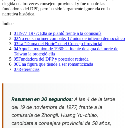
elegida cuatro veces consejera provincial y fue una de las
fundadoras del DPP, pero ha sido largamente ignorada en la
narrativa histórica.
Índice
01
1977-1977: Ella se plantó frente a la comisaría
02
No era su primer combate: 17 años de infierno democrático
03
La "Dama del Norte" en el Consejo Provincial
04
Aquella reunión de 1980: la fuente de agua del norte de
Taiwán la protegió ella
05
Fundadora del DPP y posterior retirada
06
Una figura que tiende a ser romanticizada
07
Referencias
Resumen en 30 segundos:
A las 4 de la tarde
del 19 de noviembre de 1977, frente a la
comisaría de Zhongli. Huang Yu-chiao,
candidata a consejera provincial de 58 años,