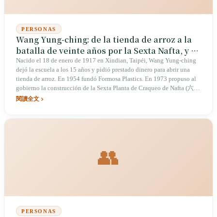
PERSONAS
Wang Yung-ching: de la tienda de arroz a la
batalla de veinte años por la Sexta Nafta, y el
drama sucesorio tras su muerte
Nacido el 18 de enero de 1917 en Xindian, Taipéi, Wang Yung-ching
dejó la escuela a los 15 años y pidió prestado dinero para abrir una
tienda de arroz. En 1954 fundó Formosa Plastics. En 1973 propuso al
gobierno la construcción de la Sexta Planta de Craqueo de Nafta (六
輕), y tras casi veinte años de lucha finalmente obtuvo la aprobación;
閱讀全文
la producción en masa comenzó en 1998 en Mailiao, Yunlin. Falleció
el 15 de octubre de 2008 en Estados Unidos, a los 92 años, dejando
tras de sí una disputa familiar por la herencia que se prolongó durante
más de una década.
👥
PERSONAS