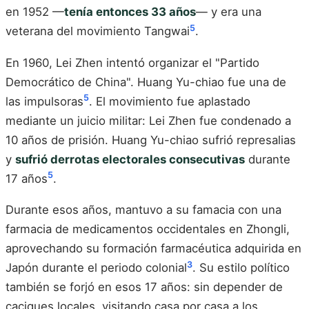
en 1952 —
tenía entonces 33 años
— y era una
5
veterana del movimiento Tangwai
.
En 1960, Lei Zhen intentó organizar el "Partido
Democrático de China". Huang Yu-chiao fue una de
5
las impulsoras
. El movimiento fue aplastado
mediante un juicio militar: Lei Zhen fue condenado a
10 años de prisión. Huang Yu-chiao sufrió represalias
y
sufrió derrotas electorales consecutivas
durante
5
17 años
.
Durante esos años, mantuvo a su famacia con una
farmacia de medicamentos occidentales en Zhongli,
aprovechando su formación farmacéutica adquirida en
3
Japón durante el periodo colonial
. Su estilo político
también se forjó en esos 17 años: sin depender de
caciques locales, visitando casa por casa a los