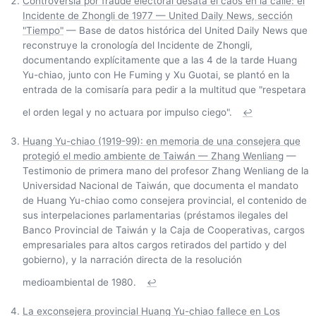
Controversia por fraude electoral desata el caos en la calle: el
Incidente de Zhongli de 1977 — United Daily News, sección
"Tiempo"
— Base de datos histórica del United Daily News que
reconstruye la cronología del Incidente de Zhongli,
documentando explícitamente que a las 4 de la tarde Huang
Yu-chiao, junto con He Fuming y Xu Guotai, se plantó en la
entrada de la comisaría para pedir a la multitud que "respetara
el orden legal y no actuara por impulso ciego".
↩
Huang Yu-chiao (1919-99): en memoria de una consejera que
protegió el medio ambiente de Taiwán — Zhang Wenliang
—
Testimonio de primera mano del profesor Zhang Wenliang de la
Universidad Nacional de Taiwán, que documenta el mandato
de Huang Yu-chiao como consejera provincial, el contenido de
sus interpelaciones parlamentarias (préstamos ilegales del
Banco Provincial de Taiwán y la Caja de Cooperativas, cargos
empresariales para altos cargos retirados del partido y del
gobierno), y la narración directa de la resolución
medioambiental de 1980.
↩
La exconsejera provincial Huang Yu-chiao fallece en Los