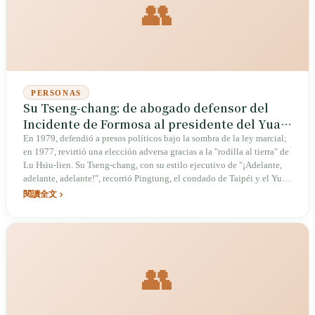
👥
PERSONAS
Su Tseng-chang: de abogado defensor del
Incidente de Formosa al presidente del Yuan
Ejecutivo "¡Adelante, adelante, adelante!"
En 1979, defendió a presos políticos bajo la sombra de la ley marcial;
en 1977, revirtió una elección adversa gracias a la "rodilla al tierra" de
Lu Hsiu-lien. Su Tseng-chang, con su estilo ejecutivo de "¡Adelante,
adelante, adelante!", recorrió Pingtung, el condado de Taipéi y el Yuan
Ejecutivo, desde la contención de la peste porcina africana hasta el
閱讀全文
programa "Aire acondicionado en cada aula", demostrando un
liderazgo enérgico en medio de la controversia y convirtiéndose en la
"bombilla eléctrica" más representativa de la transición democrática de
Taiwán.
👥