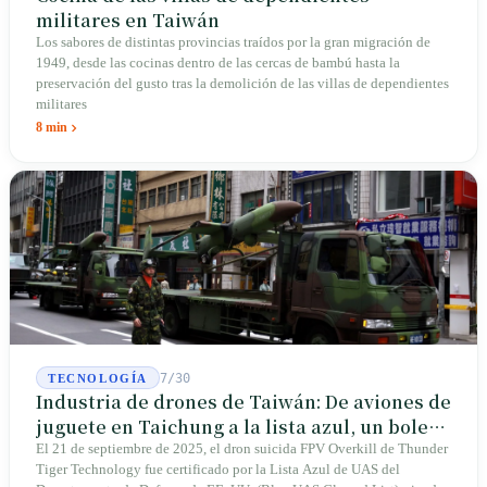
militares en Taiwán
Los sabores de distintas provincias traídos por la gran migración de
1949, desde las cocinas dentro de las cercas de bambú hasta la
preservación del gusto tras la demolición de las villas de dependientes
militares
8 min
7/30
TECNOLOGÍA
Industria de drones de Taiwán: De aviones de
juguete en Taichung a la lista azul, un boleto
de entrada para Thunder Tiger
El 21 de septiembre de 2025, el dron suicida FPV Overkill de Thunder
Tiger Technology fue certificado por la Lista Azul de UAS del