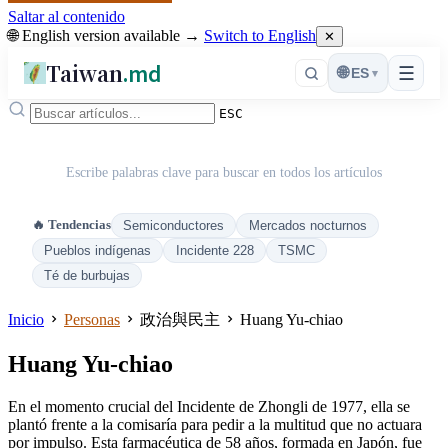
Saltar al contenido
🌐 English version available →
Switch to English
✕
Taiwan
.md
☰
🌐
ES
▾
ESC
Escribe palabras clave para buscar en todos los artículos
🔥 Tendencias
Semiconductores
Mercados nocturnos
Pueblos indígenas
Incidente 228
TSMC
Té de burbujas
Inicio
Personas
政治與民主
Huang Yu-chiao
Huang Yu-chiao
En el momento crucial del Incidente de Zhongli de 1977, ella se
plantó frente a la comisaría para pedir a la multitud que no actuara
por impulso. Esta farmacéutica de 58 años, formada en Japón, fue