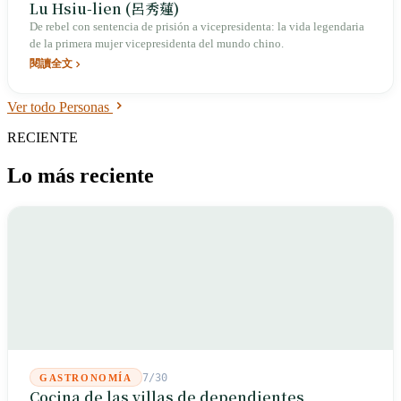
Lu Hsiu-lien (呂秀蓮)
De rebel con sentencia de prisión a vicepresidenta: la vida legendaria
de la primera mujer vicepresidenta del mundo chino.
閱讀全文
Ver todo Personas
RECIENTE
Lo más reciente
7/30
GASTRONOMÍA
Cocina de las villas de dependientes