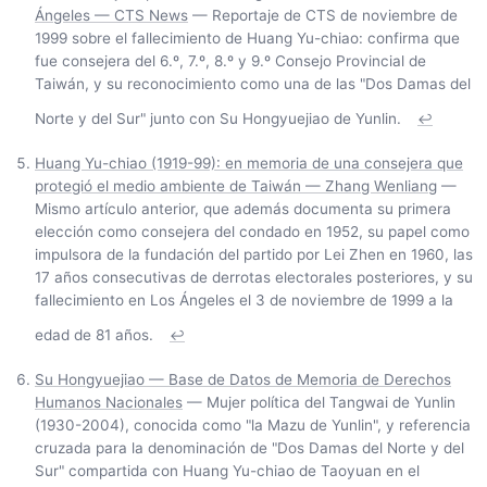
Ángeles — CTS News
— Reportaje de CTS de noviembre de
1999 sobre el fallecimiento de Huang Yu-chiao: confirma que
fue consejera del 6.º, 7.º, 8.º y 9.º Consejo Provincial de
Taiwán, y su reconocimiento como una de las "Dos Damas del
Norte y del Sur" junto con Su Hongyuejiao de Yunlin.
↩
Huang Yu-chiao (1919-99): en memoria de una consejera que
protegió el medio ambiente de Taiwán — Zhang Wenliang
—
Mismo artículo anterior, que además documenta su primera
elección como consejera del condado en 1952, su papel como
impulsora de la fundación del partido por Lei Zhen en 1960, las
17 años consecutivas de derrotas electorales posteriores, y su
fallecimiento en Los Ángeles el 3 de noviembre de 1999 a la
edad de 81 años.
↩
Su Hongyuejiao — Base de Datos de Memoria de Derechos
Humanos Nacionales
— Mujer política del Tangwai de Yunlin
(1930-2004), conocida como "la Mazu de Yunlin", y referencia
cruzada para la denominación de "Dos Damas del Norte y del
Sur" compartida con Huang Yu-chiao de Taoyuan en el