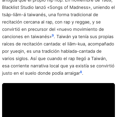
antigua que el propio hip hop. En noviembre de 1989,
Blacklist Studio lanzó «Songs of Madness», uniendo el
tsa̍p-liām-á taiwanés, una forma tradicional de
recitación cercana al rap, con rap y reggae, y se
convirtió en precursor del «nuevo movimiento de
9
canciones en taiwanés»
. Taiwán ya tenía sus propias
raíces de recitación cantada: el liām-kua, acompañado
por yueqin, es una tradición hablada-cantada de
varios siglos. Así que cuando el rap llegó a Taiwán,
esa corriente narrativa local que ya existía se convirtió
8
justo en el suelo donde podía arraigar
.