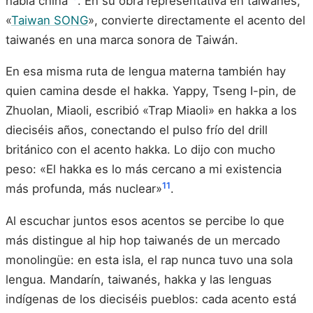
habla china
. En su obra representativa en taiwanés,
«
Taiwan SONG
», convierte directamente el acento del
taiwanés en una marca sonora de Taiwán.
En esa misma ruta de lengua materna también hay
quien camina desde el hakka. Yappy, Tseng I-pin, de
Zhuolan, Miaoli, escribió «Trap Miaoli» en hakka a los
dieciséis años, conectando el pulso frío del drill
británico con el acento hakka. Lo dijo con mucho
peso: «El hakka es lo más cercano a mi existencia
11
más profunda, más nuclear»
.
Al escuchar juntos esos acentos se percibe lo que
más distingue al hip hop taiwanés de un mercado
monolingüe: en esta isla, el rap nunca tuvo una sola
lengua. Mandarín, taiwanés, hakka y las lenguas
indígenas de los dieciséis pueblos: cada acento está