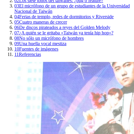
02
Los siete tonos del taiwanés: ¿bug o feature?
03
El micrófono de un grupo de estudiantes de la Universidad
Nacional de Taiwán
04
Ferias de templo, redes de dormitorios y Riverside
05
Cuatro maneras de crecer
06
De discos pirateados a reyes del Golden Melody
07
¿A quién se le gritaba «Taiwán ya tenía hip hop»?
08
No sólo un micrófono de hombres
09
Una huella vocal mestiza
10
Fuentes de imágenes
11
Referencias