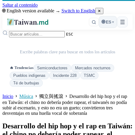
Saltar al contenido
🌐 English version available →
Switch to English
✕
Taiwan
.md
☰
🌐
ES
▾
ESC
Escribe palabras clave para buscar en todos los artículos
🔥 Tendencias
Semiconductores
Mercados nocturnos
Pueblos indígenas
Incidente 228
TSMC
Té de burbujas
Inicio
Música
獨立與搖滾
Desarrollo del hip hop y el rap
en Taiwán: el chino no debería poder rapear, el taiwanés no podía
subir al escenario, y esto no era un gueto; convirtieron tres
desventajas en una huella vocal de soberanía
Desarrollo del hip hop y el rap en Taiwán:
el chino no debería poder rapear, el