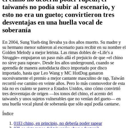
taiwanés no podía subir al escenario, y
esto no era un gueto; convirtieron tres
desventajas en una huella vocal de
soberanía
En 2004, Sung Yueh-ting llevaba ya dos años muerto. Su madre y
su hermano menor subieron al escenario para recibir en su nombre el
Golden Melody a mejor letrista. Las rimas dobles de «Life's a
Struggle» empujaron un paso más allá el prejuicio de que «el chino
no sirve para rapear». Desde los años underground, cuando se
aprendía de manera autodidacta disco importado por disco
importado, hasta que Leo Wang y MC HotDog ganaron
sucesivamente el premio a mejor cantante masculino de rap, Taiwán
recorrió ese camino en veinte años. Pero lo más conmovedor de esta
isla no es cuánto se parece a Estados Unidos, sino cómo convirtió
tres desventajas de origen —los tonos del chino, el acento del
taiwanés y unos sujetos vulnerables que no venían del gueto— en
una huella vocal plural de soberanía que sólo aquí podía cantarse.
Índice
01
El chino, en principio, no debería poder rapear