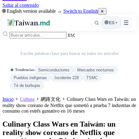
Saltar al contenido
🌐 English version available →
Switch to English
✕
Taiwan
.md
☰
🌐
ES
▾
ESC
Escribe palabras clave para buscar en todos los artículos
🔥 Tendencias
Semiconductores
Mercados nocturnos
Pueblos indígenas
Incidente 228
TSMC
Té de burbujas
Inicio
Cultura
網路文化
Culinary Class Wars en Taiwán: un
reality show coreano de Netflix que sometió a prueba 7 industrias de
consumo con estrés gustativo en 16 meses
Culinary Class Wars en Taiwán: un
reality show coreano de Netflix que