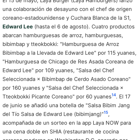
El 15 de mayo, Laya Burger (Laya Hamburgers) lanzó
una colaboración de desayuno con el chef de origen
coreano-estadounidense y Cuchara Blanca de la S1,
Edward Lee
(hasta el 6 de agosto). Cuatro productos
abarcan hamburguesas de arroz, hamburguesas,
bibimbap y tteokbokki: "Hamburguesa de Arroz
Bibimbap a la Llevada de Edward Lee" por 115 yuanes,
"Hamburguesa de Chicago de Res Asada Coreana de
Edward Lee" por 109 yuanes, "Salsa del Chef
Seleccionada × Bibimbap de Cerdo Asado Coreano"
por 160 yuanes y "Salsa del Chef Seleccionada ×
14
Tteokbokki Picante Coreano" por 60 yuanes
. El 17
de junio se añadió una botella de "Salsa Bibim Jang
15
del Tío Salsa de Edward Lee (bibimjang)"
,
acompañada de un sorteo en la app Laya NOW para
una cena doble en SHIA (restaurante de cocina