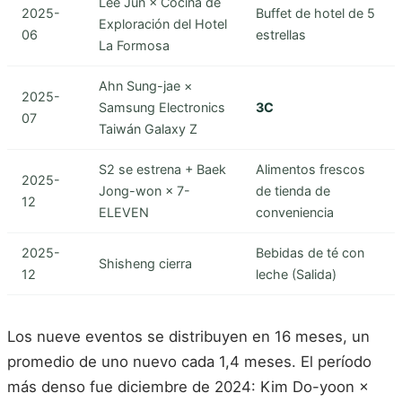
Lee Jun × Cocina de
2025-
Buffet de hotel de 5
Exploración del Hotel
06
estrellas
La Formosa
Ahn Sung-jae ×
2025-
Samsung Electronics
3C
07
Taiwán Galaxy Z
S2 se estrena + Baek
Alimentos frescos
2025-
Jong-won × 7-
de tienda de
12
ELEVEN
conveniencia
2025-
Bebidas de té con
Shisheng cierra
12
leche (Salida)
Los nueve eventos se distribuyen en 16 meses, un
promedio de uno nuevo cada 1,4 meses. El período
más denso fue diciembre de 2024: Kim Do-yoon ×