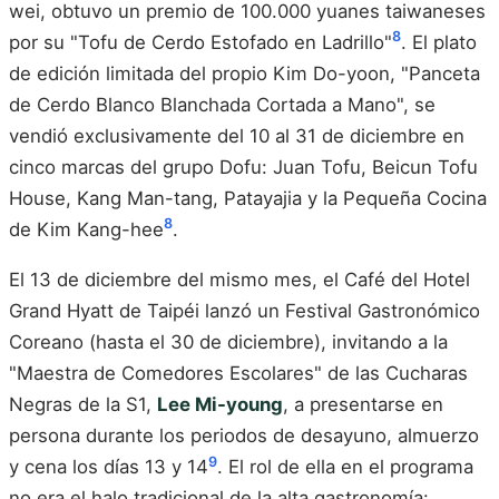
wei, obtuvo un premio de 100.000 yuanes taiwaneses
8
por su "Tofu de Cerdo Estofado en Ladrillo"
. El plato
de edición limitada del propio Kim Do-yoon, "Panceta
de Cerdo Blanco Blanchada Cortada a Mano", se
vendió exclusivamente del 10 al 31 de diciembre en
cinco marcas del grupo Dofu: Juan Tofu, Beicun Tofu
House, Kang Man-tang, Patayajia y la Pequeña Cocina
8
de Kim Kang-hee
.
El 13 de diciembre del mismo mes, el Café del Hotel
Grand Hyatt de Taipéi lanzó un Festival Gastronómico
Coreano (hasta el 30 de diciembre), invitando a la
"Maestra de Comedores Escolares" de las Cucharas
Negras de la S1,
Lee Mi-young
, a presentarse en
persona durante los periodos de desayuno, almuerzo
9
y cena los días 13 y 14
. El rol de ella en el programa
no era el halo tradicional de la alta gastronomía: