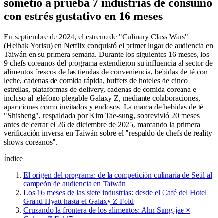
sometió a prueba 7 industrias de consumo
con estrés gustativo en 16 meses
En septiembre de 2024, el estreno de "Culinary Class Wars"
(Heibak Yorisu) en Netflix conquistó el primer lugar de audiencia en
Taiwán en su primera semana. Durante los siguientes 16 meses, los
9 chefs coreanos del programa extendieron su influencia al sector de
alimentos frescos de las tiendas de conveniencia, bebidas de té con
leche, cadenas de comida rápida, buffets de hoteles de cinco
estrellas, plataformas de delivery, cadenas de comida coreana e
incluso al teléfono plegable Galaxy Z, mediante colaboraciones,
apariciones como invitados y endosos. La marca de bebidas de té
"Shisheng", respaldada por Kim Tae-sung, sobrevivió 20 meses
antes de cerrar el 26 de diciembre de 2025, marcando la primera
verificación inversa en Taiwán sobre el "respaldo de chefs de reality
shows coreanos".
Índice
El origen del programa: de la competición culinaria de Seúl al
campeón de audiencia en Taiwán
Los 16 meses de las siete industrias: desde el Café del Hotel
Grand Hyatt hasta el Galaxy Z Fold
Cruzando la frontera de los alimentos: Ahn Sung-jae ×