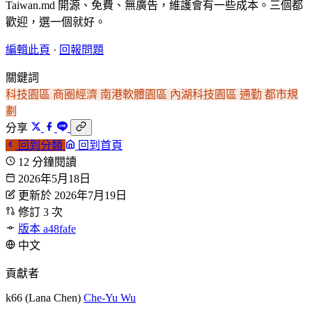
Taiwan.md 開源、免費、無廣告，維護會有一些成本。三個都
歡迎，選一個就好。
編輯此頁
·
回報問題
關鍵詞
科技園區
商圈經濟
南港軟體園區
內湖科技園區
通勤
都市規
劃
分享
回到分類
回到首頁
12 分鐘閱讀
2026年5月18日
更新於 2026年7月19日
修訂 3 次
版本 a48fafe
中文
貢獻者
k66 (Lana Chen)
Che-Yu Wu