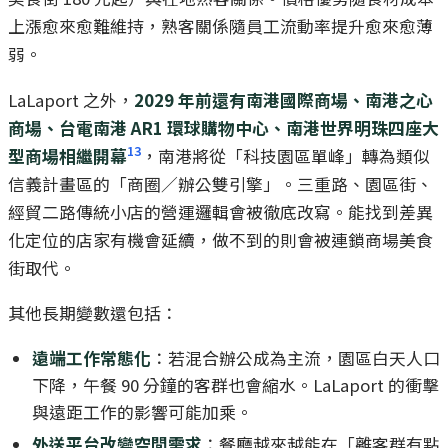
上漲愈來愈難維持，熟客關係隨員工流動率提升愈來愈薄
弱。
LaLaport 之外，
2029 年前還有南港國際商場、南港之心
商場、台電南港 AR1 環球購物中心、南港世界明珠四座大
13
型商場相繼開幕
，南港將從「科技園區單峰」轉為類似
信義計畫區的「商圈／辦公雙引擎」。三重路、園區街、
經貿二路傳統小店的營運邏輯會被徹底改寫。能找到差異
化定位的店家有機會延續，做不到的則會被連鎖商場美食
街取代。
其他長期變數還包括：
遠端工作常態化
：若混合辦公成為主流，園區白天人口
下降，午餐 90 分鐘的客群也會縮水。LaLaport 的衝擊
與遠距工作的影響可能加乘。
外送平台改變空間需求
：餐廳越來越能在「離客群有點