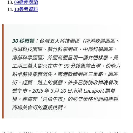
09
延伸閱讀
10
參考資料
30 秒概覽
：台灣五大科技園區（南港軟體園區、
內湖科技園區、新竹科學園區、中部科學園區、
南部科學園區）外圍商圈呈現一個共通樣態。員
工兩三萬人卻只在中午 90 分鐘集體出現、傍晚六
點半前後集體消失。南港軟體園區三重路、園區
街、經貿二路上的餐廳，許多已悄悄收掉晚餐改
做午市。2025 年 3 月 20 日南港 LaLaport 開幕
後，連這套「只做午市」的防守策略也面臨連鎖
商場美食街的直接挑戰。