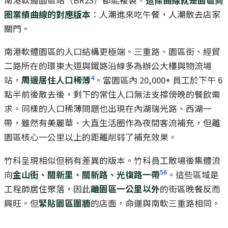
圈業績曲線的對應版本
：人潮進來吃午餐，人潮散去店家
關門。
南港軟體園區的人口結構更極端。三重路、園區街、經貿
二路所在的環東大道與鐵路沿線多為辦公大樓與物流場
4
站，
周邊居住人口稀薄
。當園區內 20,000+ 員工於下午 6
點半前後散去後，剩下的常住人口無法支撐傍晚的餐飲需
求。同樣的人口稀薄問題也出現在內湖瑞光路、西湖一
帶，雖然有美麗華、大直生活圈作為夜間客流補充，但離
園區核心一公里以上的距離削弱了補充效果。
竹科呈現相似但稍有差異的版本。竹科員工散場後集體流
5
6
向
金山街、關新里、關新路、光復路一帶
。這些區域是
工程師居住聚落，因此
離園區一公里以外
的街區晚餐反而
興旺。但
緊貼園區圍牆
的店面，命運與南軟三重路相同。