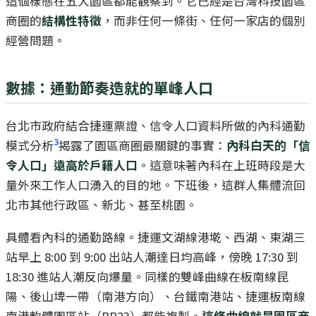
這個樣態在五大園區都能觀察到。它已經是台灣科技園區
商圈的
結構性特徵
，而非任何一條街、任何一家店的個別
經營問題。
數據：通勤節奏造就的單峰人口
台北市政府結合捷運票證、信令人口資料所做的內科通勤
3
模式分析
揭露了園區商圈最關鍵的事實：
內科白天的「信
令人口」遠高於戶籍人口
。這意味著內科在上班時段是大
量外來工作人口湧入的目的地。下班後，這群人集體流回
北市其他行政區、新北、甚至桃園。
具體看內科的通勤路線。捷運文湖線港墘、西湖、東湖三
站早上 8:00 到 9:00 出站人潮達日均高峰，傍晚 17:30 到
18:30 進站人潮反向爆量。同樣的雙峰曲線在板南線昆
陽、後山埤一帶（南港方向）、台鐵南港站、捷運板南線
南港軟體園區站（BR23）都能複製。
這條曲線就是園區商