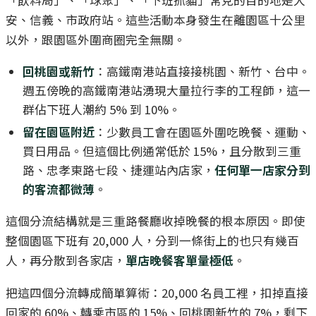
「飲料局」、「球聚」、「下班抓貓」常見的目的地是大
安、信義、市政府站。這些活動本身發生在離園區十公里
以外，跟園區外圍商圈完全無關。
回桃園或新竹
：高鐵南港站直接接桃園、新竹、台中。
週五傍晚的高鐵南港站湧現大量拉行李的工程師，這一
群佔下班人潮約 5% 到 10%。
留在園區附近
：少數員工會在園區外圍吃晚餐、運動、
買日用品。但這個比例通常低於 15%，且分散到三重
路、忠孝東路七段、捷運站內店家，
任何單一店家分到
的客流都微薄
。
這個分流結構就是三重路餐廳收掉晚餐的根本原因。即使
整個園區下班有 20,000 人，分到一條街上的也只有幾百
人，再分散到各家店，
單店晚餐客單量極低
。
把這四個分流轉成簡單算術：20,000 名員工裡，扣掉直接
回家的 60%、轉乘市區的 15%、回桃園新竹的 7%，剩下