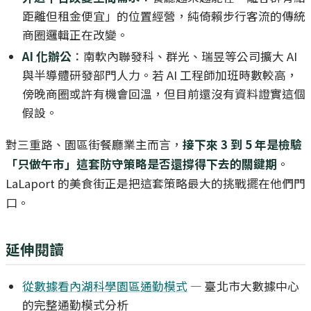
距離但租金便宜」的位置經營，純倚賴步行客流的傳統
商圈邏輯正在改變。
AI 化辦公
：南軟內聯發科、群光、瑞昱等公司擴大 AI
與半導體研發部門人力。若 AI 工程師加班時數較高，
傍晚商圈或許有機會回溫，但目前還沒有資料證實這個
假設。
對三重路、園區街餐廳業主而言，
接下來 3 到 5 年是檢驗
「只做午市」這套防守策略是否還撐得下去的關鍵期
。
LaLaport 的美食街正是把這套策略最大的挑戰擺在他們門
口。
延伸閱讀
從數據看內湖科學園區通勤模式
— 臺北市大數據中心
的完整通勤模式分析