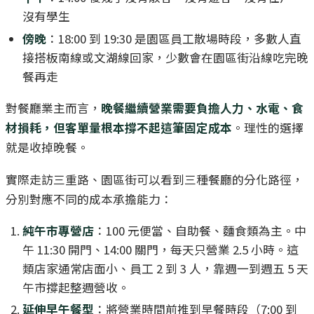
沒有學生
傍晚
：18:00 到 19:30 是園區員工散場時段，多數人直
接搭板南線或文湖線回家，少數會在園區街沿線吃完晚
餐再走
對餐廳業主而言，
晚餐繼續營業需要負擔人力、水電、食
材損耗，但客單量根本撐不起這筆固定成本
。理性的選擇
就是收掉晚餐。
實際走訪三重路、園區街可以看到三種餐廳的分化路徑，
分別對應不同的成本承擔能力：
純午市專營店
：100 元便當、自助餐、麵食類為主。中
午 11:30 開門、14:00 關門，每天只營業 2.5 小時。這
類店家通常店面小、員工 2 到 3 人，靠週一到週五 5 天
午市撐起整週營收。
延伸早午餐型
：將營業時間前推到早餐時段（7:00 到