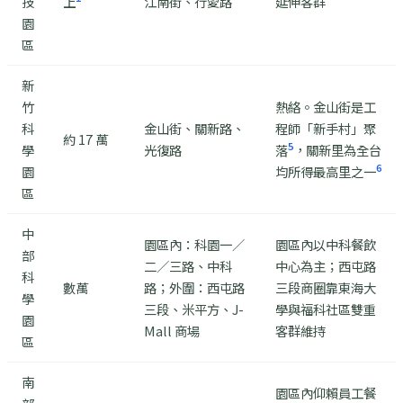
技
上
江南街、行愛路
延伸客群
園
區
新
竹
熱絡。金山街是工
科
金山街、關新路、
程師「新手村」聚
約 17 萬
5
學
光復路
落
，關新里為全台
6
園
均所得最高里之一
區
中
園區內：科園一／
園區內以中科餐飲
部
二／三路、中科
中心為主；西屯路
科
數萬
路；外圍：西屯路
三段商圈靠東海大
學
三段、米平方、J-
學與福科社區雙重
園
Mall 商場
客群維持
區
南
園區內仰賴員工餐