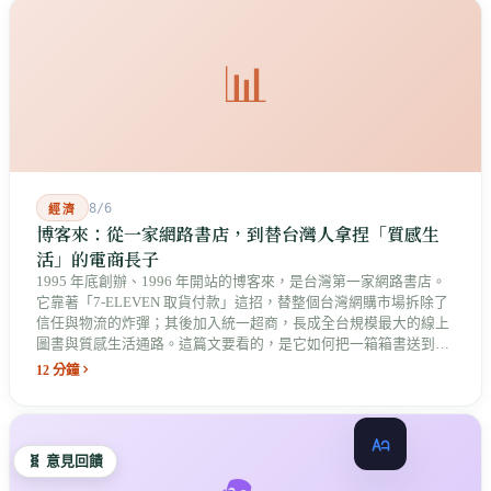
📊
8/6
經濟
博客來：從一家網路書店，到替台灣人拿捏「質感生
活」的電商長子
1995 年底創辦、1996 年開站的博客來，是台灣第一家網路書店。
它靠著「7-ELEVEN 取貨付款」這招，替整個台灣網購市場拆除了
信任與物流的炸彈；其後加入統一超商，長成全台規模最大的線上
圖書與質感生活通路。這篇文要看的，是它如何把一箱箱書送到你
巷口，最後長成了統一集團數位版圖中最具原生基因的老長子。
12 分鐘
🧬 意見回饋