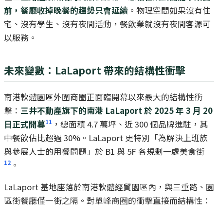
前，餐廳收掉晚餐的趨勢只會延續
。物理空間如果沒有住
宅、沒有學生、沒有夜間活動，餐飲業就沒有夜間客源可
以服務。
未來變數：LaLaport 帶來的結構性衝擊
南港軟體園區外圍商圈正面臨開幕以來最大的結構性衝
擊：
三井不動產旗下的南港 LaLaport 於 2025 年 3 月 20
11
日正式開幕
，總面積 4.7 萬坪、近 300 個品牌進駐，其
中餐飲佔比超過 30%。LaLaport 更特別「為解決上班族
與參展人士的用餐問題」於 B1 與 5F 各規劃一處美食街
12
。
LaLaport 基地座落於南港軟體經貿園區內，與三重路、園
區街餐廳僅一街之隔。對單峰商圈的衝擊直接而結構性：