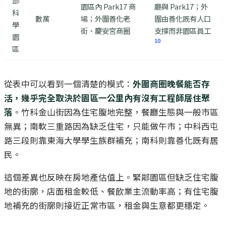
部
園區內 Park17 商
廳與 Park17；外
科
數萬
場；外圍善化老
圍由善化既有人口
學
街、慶安宮商圈
支撐而非園區員工
園
10
區
從表中可以看到一個清楚的模式：
外圍商圈晚餐能否存
活，幾乎完全取決於園區一公里內有沒有工程師居住聚
落
。竹科金山街因為住宅腹地完整，餐廳生態與一般市區
無異；南軟三重路因為缺乏住宅，只能做午市；中科西屯
路三段則靠東海大學學生族群補充；南科則靠善化既有居
民。
這個差異也反映在房地產估值上。緊鄰園區但缺乏住宅腹
地的街廓，店面租金較低、餐飲業主流動率高；有住宅腹
地補充的街廓則接近正常市區，租金與生意都更穩定。