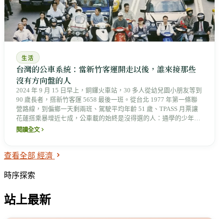
生活
台灣的公車系統：當新竹客運開走以後，誰來接那些
沒有方向盤的人
2024 年 9 月 15 日早上，銅鑼火車站，30 多人從幼兒園小朋友等到
90 歲長者，搭新竹客運 5658 最後一班。從台北 1977 年第一條聯
營路線，到偏鄉一天剩兩班、駕駛平均年齡 51 歲、TPASS 月票讓
花蓮搭乘暴增近七成，公車載的始終是沒得選的人：通學的少年、
不開車的長者、無車的家庭，而它正從這些人腳下被一條一條抽
閱讀全文
走。
查看全部 經濟
時序探索
站上最新