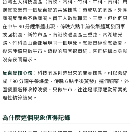
台灣五大科技園區（南軟、內科、竹科、中科、南科）周
邊餐飲業有一個反直覺的共通樣態：愈成功的園區，外圍
商圈反而愈不像商圈。員工人數動輒兩、三萬，但他們只
在中午 90 分鐘集體出現，傍晚六點半前後集體蒸發回家
或回桃園、新竹市區。南港軟體園區三重路、內湖瑞光
路、竹科金山街都展現同一個現象。餐廳曾經晚餐照開，
後來陸續只做午市。背後的原因很單純：客群結構本身就
沒有夜間需求。
反直覺核心句
：科技園區創造出來的商圈樣態，可以濃縮
成「90 分鐘午餐爆量、傍晚 6 點半後蒸發」這個觀察。外
圍餐廳選擇收掉晚餐、只做午市，往往是順應通勤節奏的
理性精算結果。
為什麼這個現象值得記錄