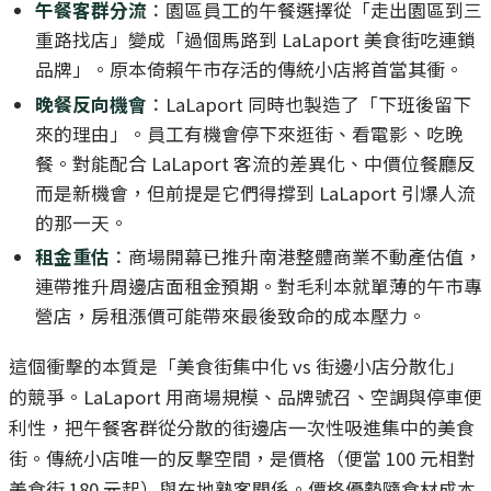
午餐客群分流
：園區員工的午餐選擇從「走出園區到三
重路找店」變成「過個馬路到 LaLaport 美食街吃連鎖
品牌」。原本倚賴午市存活的傳統小店將首當其衝。
晚餐反向機會
：LaLaport 同時也製造了「下班後留下
來的理由」。員工有機會停下來逛街、看電影、吃晚
餐。對能配合 LaLaport 客流的差異化、中價位餐廳反
而是新機會，但前提是它們得撐到 LaLaport 引爆人流
的那一天。
租金重估
：商場開幕已推升南港整體商業不動產估值，
連帶推升周邊店面租金預期。對毛利本就單薄的午市專
營店，房租漲價可能帶來最後致命的成本壓力。
這個衝擊的本質是「美食街集中化 vs 街邊小店分散化」
的競爭。LaLaport 用商場規模、品牌號召、空調與停車便
利性，把午餐客群從分散的街邊店一次性吸進集中的美食
街。傳統小店唯一的反擊空間，是價格（便當 100 元相對
美食街 180 元起）與在地熟客關係。價格優勢隨食材成本