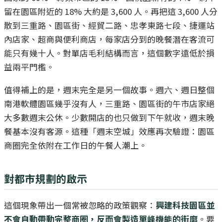
留在園區附近的 18% 大約是 3,600 人。再把這 3,600 人分
散到三重路、園區街、經貿二路、忠孝東路七段、捷運站
內店家、超商與便利商店，每家店分到的晚餐潛在客流可
能只有幾十人。對單店毛利結構而言，這個數字遠低於損
益兩平門檻。
值得補上的是，週末完全是另一個故事。週六、週日整個
南港軟體園區幾乎沒有人，三重路、園區街的午市店家絕
大多數週末公休。少數開店的也只做到下午就收，週末晚
餐基本沒有客源。這種「週末空城」效應再次驗證：園區
商圈完全依附在工作日的午餐人潮上。
對都市規劃的啟示
這個現象帶出一個常被忽略的政策觀察：
興建科技園區並
不會自動帶動完整商圈，反而會製造單峰機能的街廓
。要