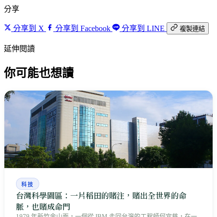
分享
分享到 X
分享到 Facebook
分享到 LINE
複製連結
延伸閱讀
你可能也想讀
科技
台灣科學園區：一片稻田的賭注，賭出全世界的命
脈，也賭成命門
1979 年新竹金山面，一個從 IBM 走回台灣的工程師何宜慈，在一