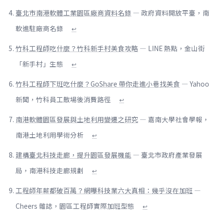
臺北市南港軟體工業園區廠商資料名錄
— 政府資料開放平臺，南
軟進駐廠商名錄
↩
竹科工程師吃什麼？竹科新手村美食攻略
— LINE 熱點，金山街
「新手村」生態
↩
竹科工程師下班吃什麼？GoShare 帶你走進小巷找美食
— Yahoo
新聞，竹科員工散場後消費路徑
↩
南港軟體園區發展與土地利用變遷之研究
— 嘉南大學社會學報，
南港土地利用學術分析
↩
建構臺北科技走廊，提升園區發展機能
— 臺北市政府產業發展
局，南港科技走廊規劃
↩
工程師年薪都破百萬？網曝科技業六大真相：幾乎沒在加班
—
Cheers 雜誌，園區工程師實際加班型態
↩