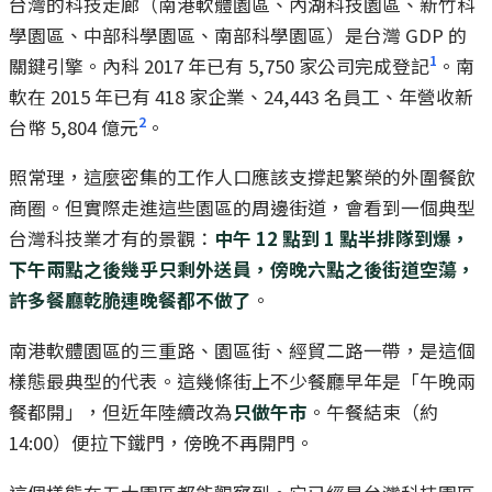
台灣的科技走廊（南港軟體園區、內湖科技園區、新竹科
學園區、中部科學園區、南部科學園區）是台灣 GDP 的
1
關鍵引擎。內科 2017 年已有 5,750 家公司完成登記
。南
軟在 2015 年已有 418 家企業、24,443 名員工、年營收新
2
台幣 5,804 億元
。
照常理，這麼密集的工作人口應該支撐起繁榮的外圍餐飲
商圈。但實際走進這些園區的周邊街道，會看到一個典型
台灣科技業才有的景觀：
中午 12 點到 1 點半排隊到爆，
下午兩點之後幾乎只剩外送員，傍晚六點之後街道空蕩，
許多餐廳乾脆連晚餐都不做了
。
南港軟體園區的三重路、園區街、經貿二路一帶，是這個
樣態最典型的代表。這幾條街上不少餐廳早年是「午晚兩
餐都開」，但近年陸續改為
只做午市
。午餐結束（約
14:00）便拉下鐵門，傍晚不再開門。