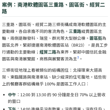
案例：南港軟體園區三重路、園區街、經貿二
路
三重路、園區街、經貿二路三條街構成南港軟體園區的主
要動線，各自承擔不同的客流角色。
三重路
縱貫園區主
軸，兩側是聯發科、瑞昱、群光等大型辦公棟。
園區街
為
園區北界，緊鄰捷運南港軟體園區站（BR23），是員工步
行通勤的主要動線；
經貿二路
為東界，緊鄰中國信託金融
7
園區與南港展覽館，商務與展覽客流為主
。
三條街從地理上看被類似的結構困住：北接環東大道高
架、東臨鐵路與南港車站、缺少縱深的住宅腹地。這些街
上的餐廳客群結構幾乎 100% 是園區工作人口：
中午
：12:00 到 13:30 的 90 分鐘是全日 70% 以上營收
的窗口
下午
：14:00 後幾乎沒有散客。沒有遊客、沒有住戶、