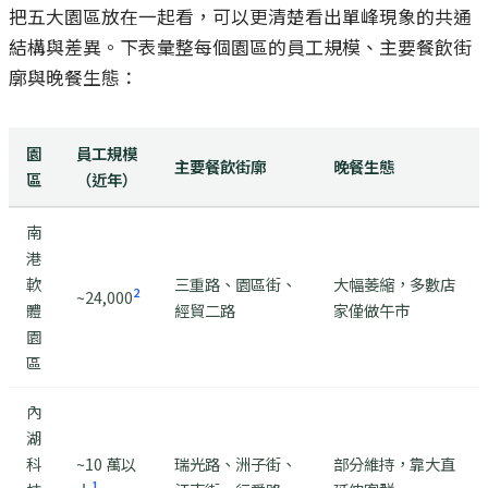
把五大園區放在一起看，可以更清楚看出單峰現象的共通
結構與差異。下表彙整每個園區的員工規模、主要餐飲街
廓與晚餐生態：
園
員工規模
主要餐飲街廓
晚餐生態
區
（近年）
南
港
軟
三重路、園區街、
大幅萎縮，多數店
2
~24,000
體
經貿二路
家僅做午市
園
區
內
湖
科
~10 萬以
瑞光路、洲子街、
部分維持，靠大直
1