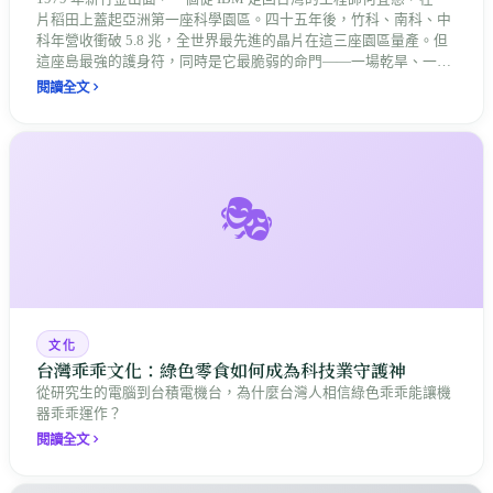
片稻田上蓋起亞洲第一座科學園區。四十五年後，竹科、南科、中
科年營收衝破 5.8 兆，全世界最先進的晶片在這三座園區量產。但
這座島最強的護身符，同時是它最脆弱的命門——一場乾旱、一次
斷電、一張地緣政治的牌，都能讓全球供應鏈跟著屏息。
閱讀全文
🎭
文化
台灣乖乖文化：綠色零食如何成為科技業守護神
從研究生的電腦到台積電機台，為什麼台灣人相信綠色乖乖能讓機
器乖乖運作？
閱讀全文