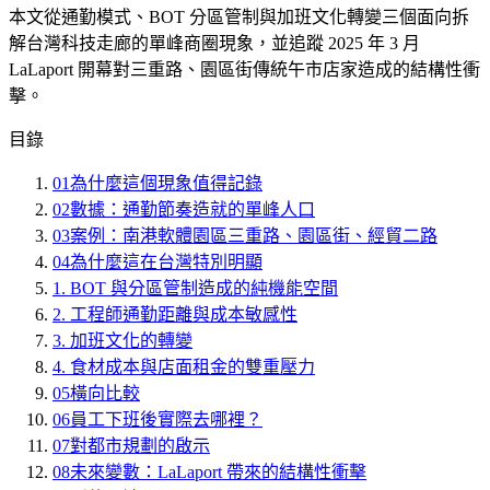
本文從通勤模式、BOT 分區管制與加班文化轉變三個面向拆
解台灣科技走廊的單峰商圈現象，並追蹤 2025 年 3 月
LaLaport 開幕對三重路、園區街傳統午市店家造成的結構性衝
擊。
目錄
01
為什麼這個現象值得記錄
02
數據：通勤節奏造就的單峰人口
03
案例：南港軟體園區三重路、園區街、經貿二路
04
為什麼這在台灣特別明顯
1. BOT 與分區管制造成的純機能空間
2. 工程師通勤距離與成本敏感性
3. 加班文化的轉變
4. 食材成本與店面租金的雙重壓力
05
橫向比較
06
員工下班後實際去哪裡？
07
對都市規劃的啟示
08
未來變數：LaLaport 帶來的結構性衝擊