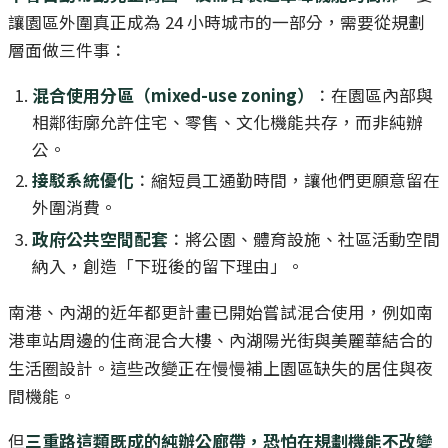
讓園區外圍真正成為 24 小時城市的一部分，需要從規劃
層面做三件事：
混合使用分區（mixed-use zoning）
：在園區內部與
相鄰街廓允許住宅、零售、文化機能共存，而非純辦
公。
接駁系統優化
：縮短員工通勤時間，讓他們更願意留在
外圍消費。
政府公共空間配套
：將公園、體育設施、社區活動空間
納入，創造「下班後的留下理由」。
南港、內湖的近年都更計畫已開始嘗試混合使用，例如南
港車站周邊的住商混合大樓、內湖陽光街與美麗華結合的
生活圈設計。這些改變正在慢慢補上園區缺失的居住與夜
間機能。
但
三重路這類既成的純辦公廊帶，恐怕在規劃機能不改變