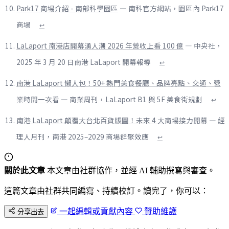
Park17 商場介紹 - 南部科學園區
— 南科官方網站，園區內 Park17
商場
↩
LaLaport 南港店開幕湧人潮 2026 年營收上看 100 億
— 中央社，
2025 年 3 月 20 日南港 LaLaport 開幕報導
↩
南港 LaLaport 懶人包！50+ 熱門美食餐廳、品牌亮點、交通、營
業時間一次看
— 商業周刊，LaLaport B1 與 5F 美食街規劃
↩
南港 LaLaport 顛覆大台北百貨版圖！未來 4 大商場接力開幕
— 經
理人月刊，南港 2025–2029 商場群聚效應
↩
關於此文章
本文章由社群協作，並經 AI 輔助撰寫與審查。
這篇文章由社群共同編寫、持續校訂。讀完了，你可以：
一起編輯或貢獻內容
贊助維護
分享出去