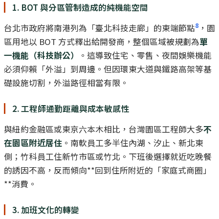
1. BOT 與分區管制造成的純機能空間
8
台北市政府將南港列為「臺北科技走廊」的東端節點
，園
區用地以 BOT 方式釋出給開發商，整個區域被規劃為
單
一機能（科技辦公）
。這導致住宅、零售、夜間娛樂機能
必須仰賴「外溢」到周邊。但因環東大道與鐵路高架等基
礎設施切割，外溢路徑相當有限。
2. 工程師通勤距離與成本敏感性
與紐約金融區或東京六本木相比，台灣園區工程師大多
不
在園區附近居住
。南軟員工多半住內湖、汐止、新北東
側；竹科員工住新竹市區或竹北。下班後選擇就近吃晚餐
的誘因不高，反而傾向**回到住所附近的「家庭式商圈」
**消費。
3. 加班文化的轉變