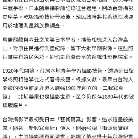
午戰爭後，日本隨軍攝影師記錄征台過程，開啟台灣攝影
史序幕。乾版攝影技術普及後，殖民政府將其系統性地運
用於地理測量與族群調查。
鳥居龍藏與森丑之助等日本學者，攜帶相機深入台灣高
山，對原住民進行測量紀錄，留下大批早期影像。這些照
片雖帶有殖民色彩，卻也是台灣最早的系統性影像檔案。
1920年代開始，台灣本地青年學習攝影技術，透過赴日留
學或照相館學徒方式習得技藝。根據文獻，最早由台灣人
開設的照相館是鹿港人施強1901年創立的「二我寫真
館」。北埔姜家也是攝影世家，至今仍保存1890年代的玻
璃版底片。
台灣攝影師最初受日本「藝術寫真」影響，追求繪畫般美
感。隨著「新興寫真術」傳入，開始強調「街頭寫實觀
照」，主張攝影應直面現實，影響了後來幾十年台灣紀實