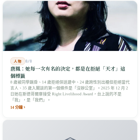
8/8
人物
唐鳳：她每一次有名的決定，都是在拒絕「天才」這
個標籤
8 歲被同學踹昏、14 歲拒絕保送建中、24 歲跨性別出櫃但拒絕當代
言人、35 歲入閣談的第一個條件是「沒辦公室」。2025 年 12 月 2
日她在斯德哥爾摩接受 Right Livelihood Award，台上說的不是
「我」，是「我們」。
14 分鐘