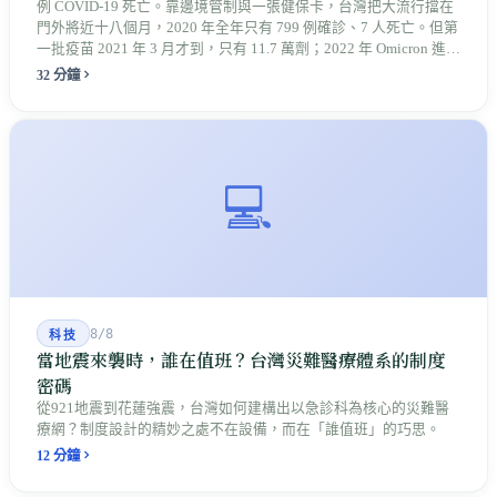
例 COVID-19 死亡。靠邊境管制與一張健保卡，台灣把大流行擋在
門外將近十八個月，2020 年全年只有 799 例確診、7 人死亡。但第
一批疫苗 2021 年 3 月才到，只有 11.7 萬劑；2022 年 Omicron 進來
時，長者的第三劑還落在後面。那一年死亡年齡的中位數是 82
32 分鐘
歲，比前一年多了十歲。承擔代價的另外幾群人——救濟被駁回
的、離開醫院的、被關在宿舍裡的——很多到今天都沒有被算進任
何一份統計。
💻
8/8
科技
當地震來襲時，誰在值班？台灣災難醫療體系的制度
密碼
從921地震到花蓮強震，台灣如何建構出以急診科為核心的災難醫
療網？制度設計的精妙之處不在設備，而在「誰值班」的巧思。
12 分鐘