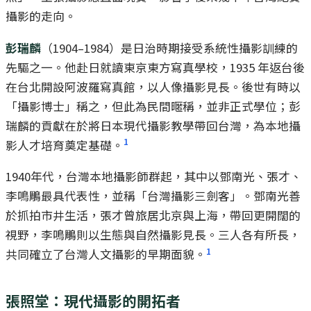
攝影的走向。
彭瑞麟
（1904–1984）是日治時期接受系統性攝影訓練的
先驅之一。他赴日就讀東京東方寫真學校，1935 年返台後
在台北開設阿波羅寫真館，以人像攝影見長。後世有時以
「攝影博士」稱之，但此為民間暱稱，並非正式學位；彭
瑞麟的貢獻在於將日本現代攝影教學帶回台灣，為本地攝
1
影人才培育奠定基礎。
1940年代，台灣本地攝影師群起，其中以鄧南光、張才、
李鳴鵰最具代表性，並稱「台灣攝影三劍客」。鄧南光善
於抓拍市井生活，張才曾旅居北京與上海，帶回更開闊的
視野，李鳴鵰則以生態與自然攝影見長。三人各有所長，
1
共同確立了台灣人文攝影的早期面貌。
張照堂：現代攝影的開拓者