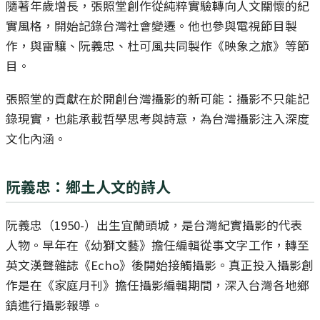
隨著年歲增長，張照堂創作從純粹實驗轉向人文關懷的紀
實風格，開始記錄台灣社會變遷。他也參與電視節目製
作，與雷驤、阮義忠、杜可風共同製作《映象之旅》等節
目。
張照堂的貢獻在於開創台灣攝影的新可能：攝影不只能記
錄現實，也能承載哲學思考與詩意，為台灣攝影注入深度
文化內涵。
阮義忠：鄉土人文的詩人
阮義忠（1950-）出生宜蘭頭城，是台灣紀實攝影的代表
人物。早年在《幼獅文藝》擔任編輯從事文字工作，轉至
英文漢聲雜誌《Echo》後開始接觸攝影。真正投入攝影創
作是在《家庭月刊》擔任攝影編輯期間，深入台灣各地鄉
鎮進行攝影報導。