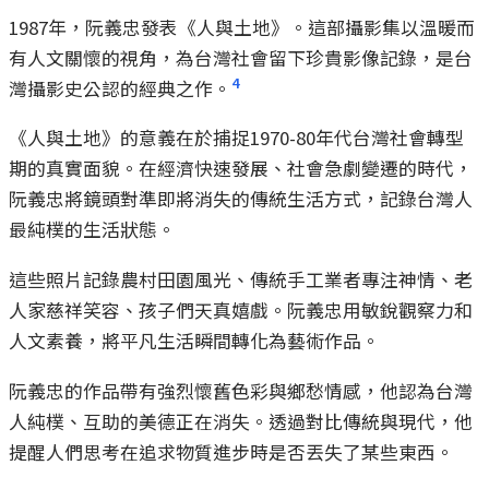
1987年，阮義忠發表《人與土地》。這部攝影集以溫暖而
有人文關懷的視角，為台灣社會留下珍貴影像記錄，是台
4
灣攝影史公認的經典之作。
《人與土地》的意義在於捕捉1970-80年代台灣社會轉型
期的真實面貌。在經濟快速發展、社會急劇變遷的時代，
阮義忠將鏡頭對準即將消失的傳統生活方式，記錄台灣人
最純樸的生活狀態。
這些照片記錄農村田園風光、傳統手工業者專注神情、老
人家慈祥笑容、孩子們天真嬉戲。阮義忠用敏銳觀察力和
人文素養，將平凡生活瞬間轉化為藝術作品。
阮義忠的作品帶有強烈懷舊色彩與鄉愁情感，他認為台灣
人純樸、互助的美德正在消失。透過對比傳統與現代，他
提醒人們思考在追求物質進步時是否丟失了某些東西。