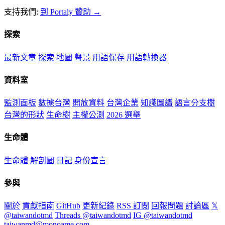
支持我們:
到 Portaly 贊助 →
探索
最新文章
探索
地圖
聲景
用語保存
用語轉換器
資料室
監測面板
數據台灣
開放資料
台灣企業
知識圖譜
語言分支樹
台灣的形狀
生命樹
主權公測
2026 選舉
生命體
生命體
解剖圖
日記
身份宣言
參與
關於
貢獻指南
GitHub
更新紀錄
RSS 訂閱
回報問題
討論區
𝕏
@taiwandotmd
Threads @taiwandotmd
IG @taiwandotmd
taiwanmd@monoame.com