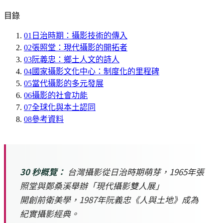
目錄
01
日治時期：攝影技術的傳入
02
張照堂：現代攝影的開拓者
03
阮義忠：鄉土人文的詩人
04
國家攝影文化中心：制度化的里程碑
05
當代攝影的多元發展
06
攝影的社會功能
07
全球化與本土認同
08
參考資料
30 秒概覽：
台灣攝影從日治時期萌芽，1965年張
照堂與鄭桑溪舉辦「現代攝影雙人展」
開創前衛美學，1987年阮義忠《人與土地》成為
紀實攝影經典。