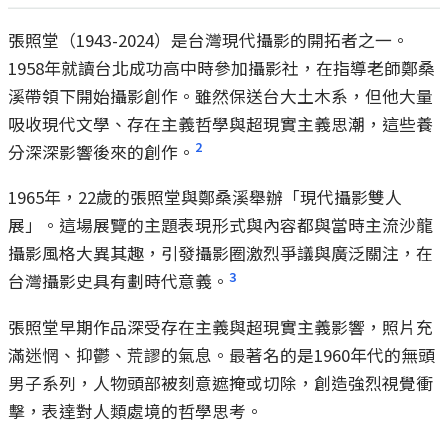
張照堂（1943-2024）是台灣現代攝影的開拓者之一。
1958年就讀台北成功高中時參加攝影社，在指導老師鄭桑
溪帶領下開始攝影創作。雖然保送台大土木系，但他大量
吸收現代文學、存在主義哲學與超現實主義思潮，這些養
2
分深深影響後來的創作。
1965年，22歲的張照堂與鄭桑溪舉辦「現代攝影雙人
展」。這場展覽的主題表現形式與內容都與當時主流沙龍
攝影風格大異其趣，引發攝影圈激烈爭議與廣泛關注，在
3
台灣攝影史具有劃時代意義。
張照堂早期作品深受存在主義與超現實主義影響，照片充
滿迷惘、抑鬱、荒謬的氣息。最著名的是1960年代的無頭
男子系列，人物頭部被刻意遮掩或切除，創造強烈視覺衝
擊，表達對人類處境的哲學思考。