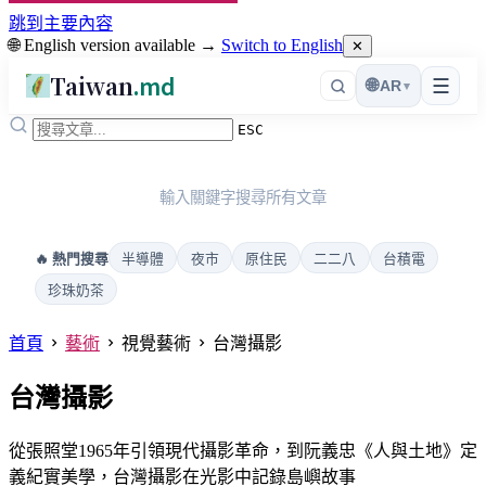
跳到主要內容
🌐 English version available →
Switch to English
✕
Taiwan
.md
☰
🌐
AR
▾
ESC
輸入關鍵字搜尋所有文章
半導體
夜市
原住民
二二八
台積電
🔥 熱門搜尋
珍珠奶茶
首頁
藝術
視覺藝術
台灣攝影
台灣攝影
從張照堂1965年引領現代攝影革命，到阮義忠《人與土地》定
義紀實美學，台灣攝影在光影中記錄島嶼故事