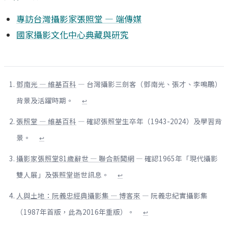
專訪台灣攝影家張照堂 — 端傳媒
國家攝影文化中心典藏與研究
鄧南光 — 維基百科
— 台灣攝影三劍客（鄧南光、張才、李鳴鵰）
背景及活躍時期。
↩
張照堂 — 維基百科
— 確認張照堂生卒年（1943-2024）及學習背
景。
↩
攝影家張照堂81歲辭世 — 聯合新聞網
— 確認1965年「現代攝影
雙人展」及張照堂逝世訊息。
↩
人與土地：阮義忠經典攝影集 — 博客來
— 阮義忠紀實攝影集
（1987年首版，此為2016年重版）。
↩