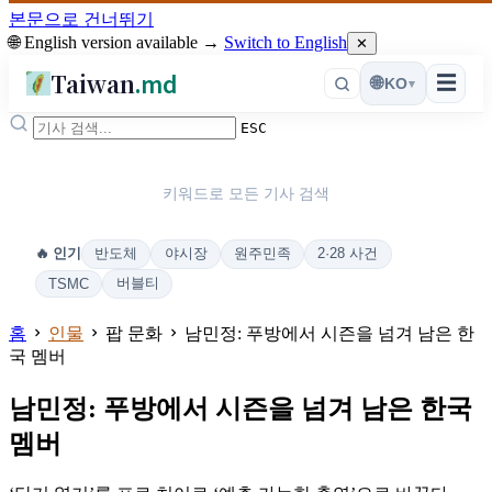
본문으로 건너뛰기
🌐 English version available →
Switch to English
✕
Taiwan
.md
☰
🌐
KO
▾
ESC
키워드로 모든 기사 검색
반도체
야시장
원주민족
2·28 사건
🔥 인기
버블티
TSMC
홈
인물
팝 문화
남민정: 푸방에서 시즌을 넘겨 남은 한
국 멤버
남민정: 푸방에서 시즌을 넘겨 남은 한국
멤버