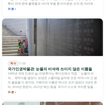
록의 39개 완제 플랫폼과 165개 부품 중 타이완은 오직 한 자리에 불
과하다. 2026년 4월, 미국 양당 소속 상원의원 4명이 《타이완을 위
16 분
한 푸른 하늘법(Blue Skies for Taiwan Act)》을 공동 발의해 타이완
기업용 고속 통로 설치를 요구했다. 이 법안 자체의 존재가 한 가지
를 드러낸다: 타이완의 진입이 너무 느려 미국 스스로가 입법을 통해
장벽을 낮춰야 한다는 점이다. 타이완에서 46년간 원격 조종 장난감
비행기를 만들어 온 한 회사가 오하이오주에 두 번째 공장을 건설할
계획을 세우고 있다.
역사
7/30
국가인권박물관: 눈물의 비석에 쓰이지 않은 이름들
1999년 국제 인권의 날, 리덩후이는 뤼다오에서 직접 「눈물의 비
석」 제막식을 열었다. 보양은 스물여덟 글자로 모든 어머니의 긴 밤
의 울음을 다 썼지만, 가해자의 이름은 하나도 쓰지 않았다. 6년의 준
비, 2018년 현판식, 2025년 예산 동결. 국가가 스스로 저지른 일을 기
념하기 위해 스스로 세운 박물관. 계엄 해제 39년 동안 사법 재판을
16 분
받은 가해자는 단 한 명도 없다.