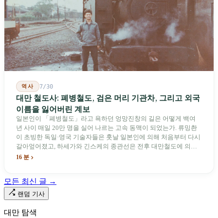
역사
7/30
대만 철도사: 폐병철도, 검은 머리 기관차, 그리고 외국
이름을 잃어버린 계보
일본인이 「폐병철도」라고 욕하던 엉망진창의 길은 어떻게 백여
년 사이 매일 20만 명을 실어 나르는 고속 동맥이 되었는가. 류밍촨
이 초빙한 독일·영국 기술자들은 훗날 일본인에 의해 처음부터 다시
갈아엎어졌고, 하세가와 긴스케의 종관선은 전후 대만철도에 의해
이름과 번호가 바뀌었다. 세대마다 앞선 세대의 기록을 주석으로 밀
16 분
어냈다. 외국 이름들은 줄곧 벗겨져 나갔고, 남은 것은 대만어의
「오타우아」「화차아」, 쥐광·쯔창·푸싱이라는 정치 구호뿐이었
모든 최신 글 →
다. 마침내 푸유마·타로코 세대에 이르러서야 원주민 지명이 다시 철
로 위에 깔렸다.
랜덤 기사
대만 탐색