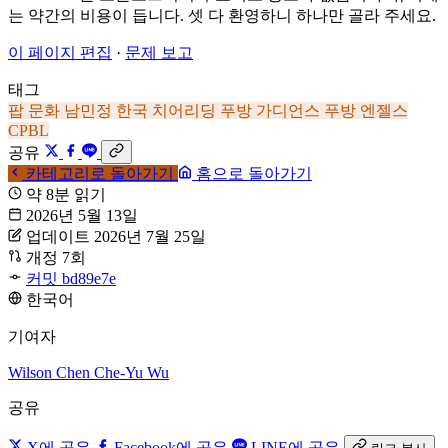
는 약간의 비용이 듭니다. 셋 다 환영하니 하나만 골라 주세요.
이 페이지 편집
·
문제 보고
태그
팝 문화
남민정
한국
치어리딩
푸방 가디언스
푸방 엔젤스
CPBL
공유
카테고리로 돌아가기
홈으로 돌아가기
약 8분 읽기
2026년 5월 13일
업데이트 2026년 7월 25일
개정 7회
커밋 bd89e7e
한국어
기여자
Wilson Chen
Che-Yu Wu
공유
X에 공유
Facebook에 공유
LINE에 공유