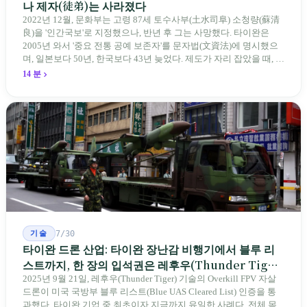
나 제자(徒弟)는 사라졌다
2022년 12월, 문화부는 고령 87세 토수사부(土水司阜) 소청량(蘇清
良)을 '인간국보'로 지정했으나, 반년 후 그는 사망했다. 타이완은
2005년 와서 '중요 전통 공예 보존자'를 문자법(文資法)에 명시했으
며, 일본보다 50년, 한국보다 43년 늦었다. 제도가 자리 잡았을 때, 제
자 제도는 이미 1970-80년대 산업화 과정에서 붕괴되었다. 600여 명
14 분
전통 장사 중 50세 미만은 '소수'에 불과하다. 명단은 길어지지만, 가
르칠 수 있는 사람은 줄어든다.
기술
7/30
타이완 드론 산업: 타이완 장난감 비행기에서 블루 리
스트까지, 한 장의 입석권은 레후우(Thunder Tiger)
에게
2025년 9월 21일, 레후우(Thunder Tiger) 기술의 Overkill FPV 자살
드론이 미국 국방부 블루 리스트(Blue UAS Cleared List) 인증을 통
과했다. 타이완 기업 중 최초이자 지금까지 유일한 사례다. 전체 목