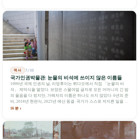
한 푸른 하늘법(Blue Skies for Taiwan Act)》을 공동 발의해 타이완
기업용 고속 통로 설치를 요구했다. 이 법안 자체의 존재가 한 가지
를 드러낸다: 타이완의 진입이 너무 느려 미국 스스로가 입법을 통해
장벽을 낮춰야 한다는 점이다. 타이완에서 46년간 원격 조종 장난감
비행기를 만들어 온 한 회사가 오하이오주에 두 번째 공장을 건설할
계획을 세우고 있다.
역사
7/30
국가인권박물관: 눈물의 비석에 쓰이지 않은 이름들
1999년 국제 인권의 날, 리덩후이는 뤼다오에서 직접 「눈물의 비
석」 제막식을 열었다. 보양은 스물여덟 글자로 모든 어머니의 긴 밤
의 울음을 다 썼지만, 가해자의 이름은 하나도 쓰지 않았다. 6년의 준
비, 2018년 현판식, 2025년 예산 동결. 국가가 스스로 저지른 일을 기
념하기 위해 스스로 세운 박물관. 계엄 해제 39년 동안 사법 재판을
16 분
받은 가해자는 단 한 명도 없다.