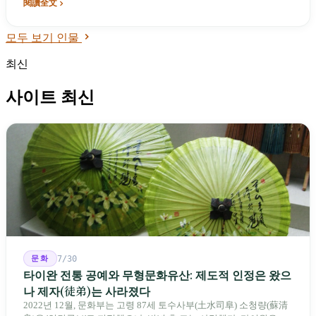
閱讀全文
모두 보기 인물
최신
사이트 최신
문화
7/30
타이완 전통 공예와 무형문화유산: 제도적 인정은 왔으
나 제자(徒弟)는 사라졌다
2022년 12월, 문화부는 고령 87세 토수사부(土水司阜) 소청량(蘇清