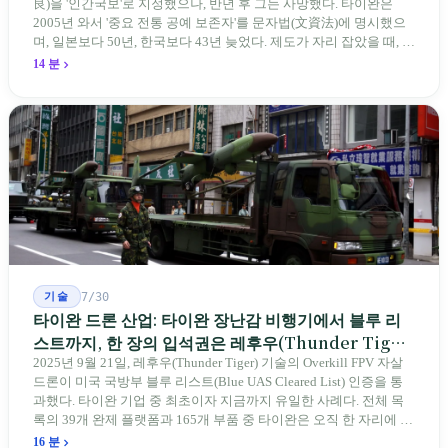
良)을 '인간국보'로 지정했으나, 반년 후 그는 사망했다. 타이완은
2005년 와서 '중요 전통 공예 보존자'를 문자법(文資法)에 명시했으
며, 일본보다 50년, 한국보다 43년 늦었다. 제도가 자리 잡았을 때, 제
자 제도는 이미 1970-80년대 산업화 과정에서 붕괴되었다. 600여 명
14 분
전통 장사 중 50세 미만은 '소수'에 불과하다. 명단은 길어지지만, 가
르칠 수 있는 사람은 줄어든다.
기술
7/30
타이완 드론 산업: 타이완 장난감 비행기에서 블루 리
스트까지, 한 장의 입석권은 레후우(Thunder Tiger)
에게
2025년 9월 21일, 레후우(Thunder Tiger) 기술의 Overkill FPV 자살
드론이 미국 국방부 블루 리스트(Blue UAS Cleared List) 인증을 통
과했다. 타이완 기업 중 최초이자 지금까지 유일한 사례다. 전체 목
록의 39개 완제 플랫폼과 165개 부품 중 타이완은 오직 한 자리에 불
과하다. 2026년 4월, 미국 양당 소속 상원의원 4명이 《타이완을 위
16 분