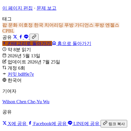
이 페이지 편집
·
문제 보고
태그
팝 문화
이호정
한국
치어리딩
푸방 가디언스
푸방 엔젤스
CPBL
공유
카테고리로 돌아가기
홈으로 돌아가기
약 8분 읽기
2026년 5월 13일
업데이트 2026년 7월 25일
개정 6회
커밋 bd89e7e
한국어
기여자
Wilson Chen
Che-Yu Wu
공유
X에 공유
Facebook에 공유
LINE에 공유
링크 복사