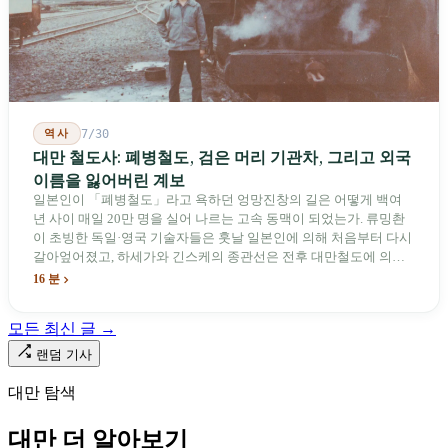
역사
7/30
대만 철도사: 폐병철도, 검은 머리 기관차, 그리고 외국
이름을 잃어버린 계보
일본인이 「폐병철도」라고 욕하던 엉망진창의 길은 어떻게 백여
년 사이 매일 20만 명을 실어 나르는 고속 동맥이 되었는가. 류밍촨
이 초빙한 독일·영국 기술자들은 훗날 일본인에 의해 처음부터 다시
갈아엎어졌고, 하세가와 긴스케의 종관선은 전후 대만철도에 의해
이름과 번호가 바뀌었다. 세대마다 앞선 세대의 기록을 주석으로 밀
16 분
어냈다. 외국 이름들은 줄곧 벗겨져 나갔고, 남은 것은 대만어의
「오타우아」「화차아」, 쥐광·쯔창·푸싱이라는 정치 구호뿐이었
모든 최신 글 →
다. 마침내 푸유마·타로코 세대에 이르러서야 원주민 지명이 다시 철
로 위에 깔렸다.
랜덤 기사
대만 탐색
대만 더 알아보기