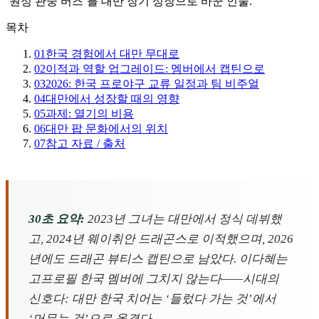
‘원정 관중 버즈’를 대만 장기 성장으로 바꾼 인물.
목차
01
한국 경험에서 대만 무대로
02
이적과 역할 업그레이드: 멤버에서 캡틴으로
03
2026: 한국 프로야구 교류 일정과 팀 비주얼
04
대만에서 성장할 때의 영향
05
과제: 열기의 비용
06
대만 팝 문화에서의 위치
07
참고 자료 / 출처
30초 요약:
2023년 그녀는 대만에서 정식 데뷔했
고, 2024년 웨이취안 드래곤스로 이적했으며, 2026
년에도 드래곤 뷰티스 캡틴으로 남았다. 이다혜는
고프로필 한국 멤버에 그치지 않는다——시대의
신호다: 대만 한국 치어는 ‘들렀다 가는 것’에서
‘머무는 것’으로 옮겼다.