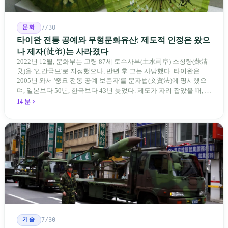
문화
7/30
타이완 전통 공예와 무형문화유산: 제도적 인정은 왔으
나 제자(徒弟)는 사라졌다
2022년 12월, 문화부는 고령 87세 토수사부(土水司阜) 소청량(蘇清
良)을 '인간국보'로 지정했으나, 반년 후 그는 사망했다. 타이완은
2005년 와서 '중요 전통 공예 보존자'를 문자법(文資法)에 명시했으
며, 일본보다 50년, 한국보다 43년 늦었다. 제도가 자리 잡았을 때, 제
자 제도는 이미 1970-80년대 산업화 과정에서 붕괴되었다. 600여 명
14 분
전통 장사 중 50세 미만은 '소수'에 불과하다. 명단은 길어지지만, 가
르칠 수 있는 사람은 줄어든다.
기술
7/30