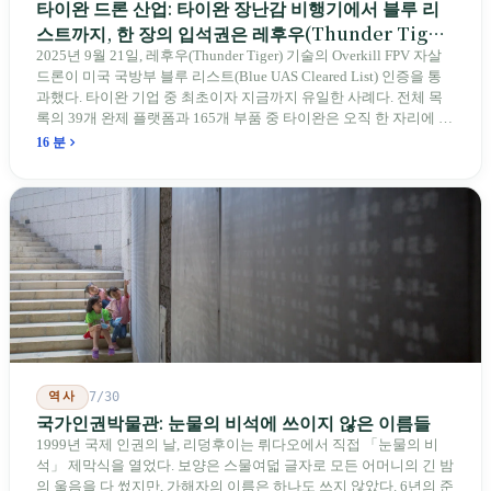
타이완 드론 산업: 타이완 장난감 비행기에서 블루 리
스트까지, 한 장의 입석권은 레후우(Thunder Tiger)
에게
2025년 9월 21일, 레후우(Thunder Tiger) 기술의 Overkill FPV 자살
드론이 미국 국방부 블루 리스트(Blue UAS Cleared List) 인증을 통
과했다. 타이완 기업 중 최초이자 지금까지 유일한 사례다. 전체 목
록의 39개 완제 플랫폼과 165개 부품 중 타이완은 오직 한 자리에 불
과하다. 2026년 4월, 미국 양당 소속 상원의원 4명이 《타이완을 위
16 분
한 푸른 하늘법(Blue Skies for Taiwan Act)》을 공동 발의해 타이완
기업용 고속 통로 설치를 요구했다. 이 법안 자체의 존재가 한 가지
를 드러낸다: 타이완의 진입이 너무 느려 미국 스스로가 입법을 통해
장벽을 낮춰야 한다는 점이다. 타이완에서 46년간 원격 조종 장난감
비행기를 만들어 온 한 회사가 오하이오주에 두 번째 공장을 건설할
계획을 세우고 있다.
역사
7/30
국가인권박물관: 눈물의 비석에 쓰이지 않은 이름들
1999년 국제 인권의 날, 리덩후이는 뤼다오에서 직접 「눈물의 비
석」 제막식을 열었다. 보양은 스물여덟 글자로 모든 어머니의 긴 밤
의 울음을 다 썼지만, 가해자의 이름은 하나도 쓰지 않았다. 6년의 준