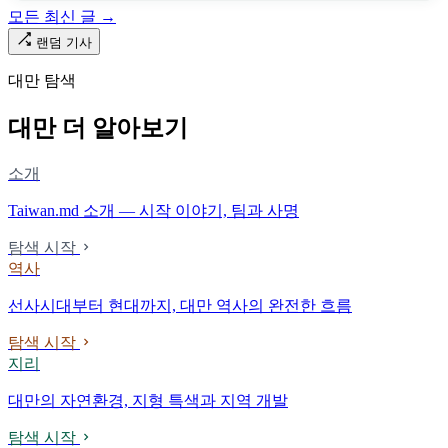
「오타우아」「화차아」, 쥐광·쯔창·푸싱이라는 정치 구호뿐이었
모든 최신 글 →
다. 마침내 푸유마·타로코 세대에 이르러서야 원주민 지명이 다시 철
로 위에 깔렸다.
랜덤 기사
대만 탐색
대만 더 알아보기
소개
Taiwan.md 소개 — 시작 이야기, 팀과 사명
탐색 시작
역사
선사시대부터 현대까지, 대만 역사의 완전한 흐름
탐색 시작
지리
대만의 자연환경, 지형 특색과 지역 개발
탐색 시작