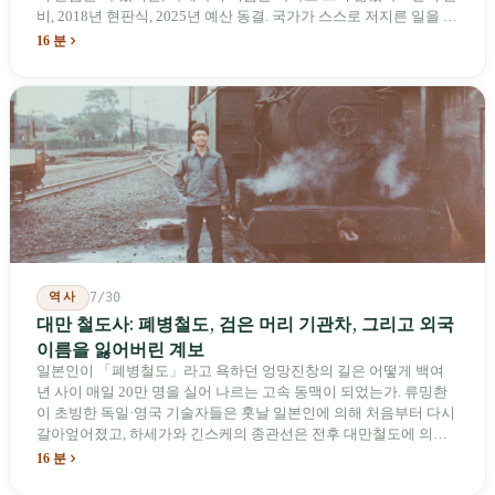
비, 2018년 현판식, 2025년 예산 동결. 국가가 스스로 저지른 일을 기
념하기 위해 스스로 세운 박물관. 계엄 해제 39년 동안 사법 재판을
16 분
받은 가해자는 단 한 명도 없다.
역사
7/30
대만 철도사: 폐병철도, 검은 머리 기관차, 그리고 외국
이름을 잃어버린 계보
일본인이 「폐병철도」라고 욕하던 엉망진창의 길은 어떻게 백여
년 사이 매일 20만 명을 실어 나르는 고속 동맥이 되었는가. 류밍촨
이 초빙한 독일·영국 기술자들은 훗날 일본인에 의해 처음부터 다시
갈아엎어졌고, 하세가와 긴스케의 종관선은 전후 대만철도에 의해
이름과 번호가 바뀌었다. 세대마다 앞선 세대의 기록을 주석으로 밀
16 분
어냈다. 외국 이름들은 줄곧 벗겨져 나갔고, 남은 것은 대만어의