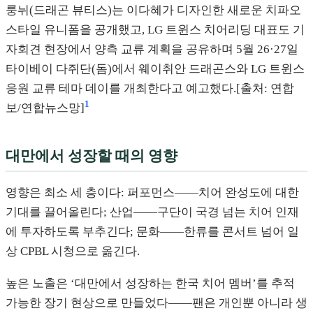
룽뉘(드래곤 뷰티스)는 이다혜가 디자인한 새로운 치파오
스타일 유니폼을 공개했고, LG 트윈스 치어리딩 대표도 기
자회견 현장에서 양측 교류 계획을 공유하며 5월 26·27일
타이베이 다쥐단(돔)에서 웨이취안 드래곤스와 LG 트윈스
응원 교류 테마 데이를 개최한다고 예고했다.[출처: 연합
1
보/연합뉴스망]
대만에서 성장할 때의 영향
영향은 최소 세 층이다: 퍼포먼스——치어 완성도에 대한
기대를 끌어올린다; 산업——구단이 국경 넘는 치어 인재
에 투자하도록 부추긴다; 문화——한류를 콘서트 넘어 일
상 CPBL 시청으로 옮긴다.
높은 노출은 ‘대만에서 성장하는 한국 치어 멤버’를 추적
가능한 장기 현상으로 만들었다——팬은 개인뿐 아니라 생