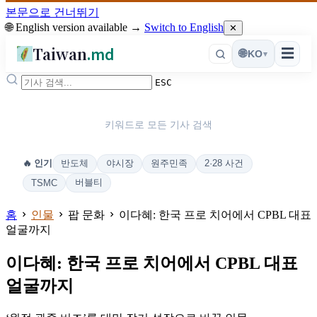
본문으로 건너뛰기
🌐 English version available →
Switch to English
✕
Taiwan
.md
☰
🌐
KO
▾
ESC
키워드로 모든 기사 검색
반도체
야시장
원주민족
2·28 사건
🔥 인기
버블티
TSMC
홈
인물
팝 문화
이다혜: 한국 프로 치어에서 CPBL 대표
얼굴까지
이다혜: 한국 프로 치어에서 CPBL 대표
얼굴까지