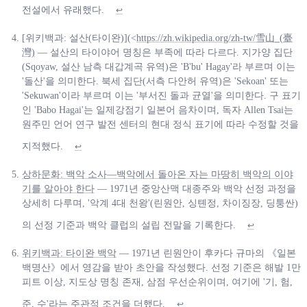
전설에서 유래했다.
↩
[위키백과: 설산(타이완)](<
https://zh.wikipedia.org/zh-tw/雪山_(臺
灣)
— 설산의 타이야어 명칭은 부족에 따라 다르다. 지가양 집단
(Sqoyaw, 설산 남측 대갑계곡 유역)은 'B'bu' Hagay'라 부르며 이는
'돌산'을 의미한다. 북세 집단(서측 다안허 유역)은 'Sekoan' 또는
'Sekuwan'이라 부르며 이는 '부서진 돌과 균열'을 의미한다. 구 표기
인 'Babo Hagai'는 일제강점기 일본어 음차이며, 독자 Allen Tsai는
원주민 언어 연구 발전 센터의 현대 정식 표기에 따라 수정할 것을
지적했다.
↩
상하문화: 백악 소사—백악에서 돌아온 자는 마땅히 백악의 이야
기를 알아야 한다
— 1971년 중앙산맥 대종주와 백악 선정 과정을
상세히 다루며, '악계 4대 천왕'(린원안, 싱톈정, 차이징장, 딩퉁싼)
의 선정 기준과 백악 클럽의 설립 전말을 기록한다.
↩
위키백과: 타이완 백악
— 1971년 린원안이 후카다 규마의 《일본
백명산》에서 영감을 받아 초안을 작성했다. 선정 기준은 해발 1만
피트 이상, 지도상 명칭 존재, 삼점 우선순위이며, 여기에 '기, 험,
준, 수'라는 주관적 조건을 더했다.
↩