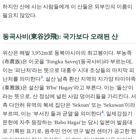
하지만 산에 사는 사람들에게 이 산들은 외부인의 이름이
필요치 않았다.
동곡사비(東谷沙飛): 국가보다 오래된 산
위산은 해발 3,952m로 동북아시아의 최고봉이다. 부농족
(布農族)은 이곳을 'Tongku Saveq'(동곡사비)라 부르는데,
이는 '피난처'라는 뜻으로 대홍수 시대 조상들의 마지막 피
3
난처를 의미한다
. 설산 남측 환산 지역의 지가양 타이야족
(泰雅族)은 설산을 'B'bu' Hagay'라고 부른다. 이는 '돌산'이
라는 뜻으로, 산 정상에 널린 사암 덩어리들을 가리킨다. 서
측 다안허 유역의 북세 집단은 'Sekoan' 또는 'Sekuwan'이라
4
부르며, 이는 '부서진 돌과 균열'을 의미한다
. 일제강점기
문헌에 자주 등장하는 'Babo Hagai'는 당시 일본어 발음대
로 기록된 표기로, 원주민 언어 연구 발전 센터가 공고한 현