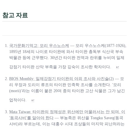
참고 자료
국가문화기억고: 모리 우스노스케
— 모리 우스노스케(1877-1926),
1895년 18세의 나이로 타이완에 와서 타이완 총독부 식산국 부속
박물관 등에 근무했다. 30년간 타이완 전역과 란위를 누비며 일제
강점기 타이완 산악 부족을 가장 깊숙이 조사한 학자이다.
↩
BIOS Monthly: 일제강점기 타이완의 야외 조사와 사진술(2)
— 모
리 우장과 도리이 류조의 타이완 민족학 조사를 소개한다. '모리
(morii)'라는 이름이 붙은 20여 종의 타이완 고산 식물은 그가 남긴
업적이다.
↩
Mata Taiwan: 타이완의 정체성은 위산에만 머물러서는 안 되며, 이
'동곡사비'를 알아야 한다
— 부농족은 위산을 Tongku Saveq(동곡
사비)라 부르는데, 이는 대홍수 시대 조상들의 마지막 피난처라는