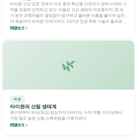
타이완 고산 깊은 곳에서 다섯 종의 특산종 산천어가 빙하 시대의 기
억을 조용히 간직하고 있다. 이들은 고산 생태의 지표종이자, 한 세
기 동안 과학자들이 끊임없이 탐구하고 올바른 이름을 붙이며 심지
어 목숨까지 바쳐온 이야기이다. 2025년 인공 부화 기술의 돌파로
이들 "미소 짓는 고산 정령"에게 새로운 희망이 찾아왔다.
閱讀全文
🌿
자연
타이완의 산림 생태계
해수면부터 위산(玉山) 정상까지 이어지는 수직 여행, 지구상에서
가장 밀도 높은 산림 스펙트럼을 가로지르다
閱讀全文