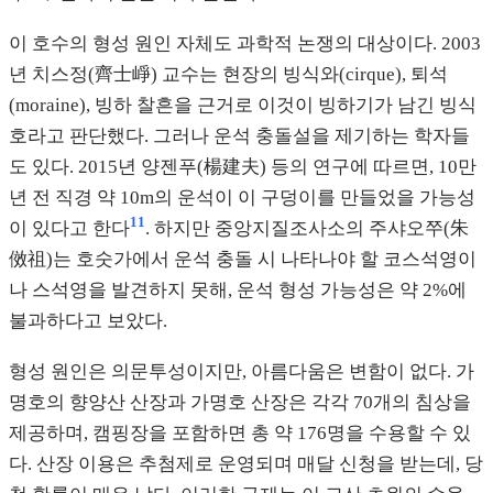
이 호수의 형성 원인 자체도 과학적 논쟁의 대상이다. 2003
년 치스정(齊士崢) 교수는 현장의 빙식와(cirque), 퇴석
(moraine), 빙하 찰흔을 근거로 이것이 빙하기가 남긴 빙식
호라고 판단했다. 그러나 운석 충돌설을 제기하는 학자들
도 있다. 2015년 양젠푸(楊建夫) 등의 연구에 따르면, 10만
년 전 직경 약 10m의 운석이 이 구덩이를 만들었을 가능성
11
이 있다고 한다
. 하지만 중앙지질조사소의 주샤오쭈(朱
傚祖)는 호숫가에서 운석 충돌 시 나타나야 할 코스석영이
나 스석영을 발견하지 못해, 운석 형성 가능성은 약 2%에
불과하다고 보았다.
형성 원인은 의문투성이지만, 아름다움은 변함이 없다. 가
명호의 향양산 산장과 가명호 산장은 각각 70개의 침상을
제공하며, 캠핑장을 포함하면 총 약 176명을 수용할 수 있
다. 산장 이용은 추첨제로 운영되며 매달 신청을 받는데, 당