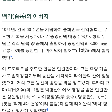
백악(百岳)의 아버지
1971년, 건국 60주년을 기념하여 중화민국 산악협회는 무
모한 계획을 세웠다. 바로 '중앙산맥 대종주'였다. 청백 두
팀은 각각 남북 양 끝에서 출발하여 중앙산맥의 3,000m급
고봉 60개를 등반한 뒤, 마지막에 칠채호(七彩湖)에서 합류
5
했다
.
이 프로젝트를 주도한 인물은 린원안이다. 그는 측량 기술
사로 일제강점기부터 등산을 시작하여 타이완의 산에 정통
했으며, 거의 모든 능선의 방향을 외울 정도였다. 후카다 규
마(深田久彌)의 《일본 백명산》에서 영감을 받은 린원안
은 싱톈정(邢天正), 차이징장(蔡景t景璋), 딩퉁싼(丁同三)
(훗날 '악계 4대 천왕'이라 불림)과 함께 타이완의 '백악' 명
6
단을 선정하기 시작했다
.