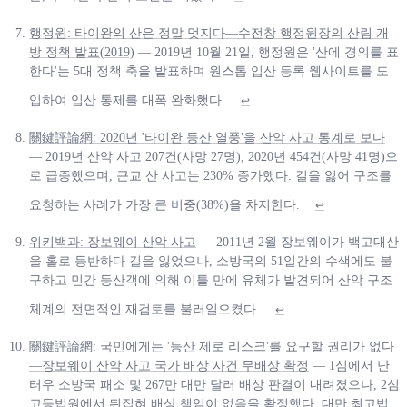
행정원: 타이완의 산은 정말 멋지다—수전창 행정원장의 산림 개
방 정책 발표(2019)
— 2019년 10월 21일, 행정원은 '산에 경의를 표
한다'는 5대 정책 축을 발표하며 원스톱 입산 등록 웹사이트를 도
입하여 입산 통제를 대폭 완화했다.
↩
關鍵評論網: 2020년 '타이완 등산 열풍'을 산악 사고 통계로 보다
— 2019년 산악 사고 207건(사망 27명), 2020년 454건(사망 41명)으
로 급증했으며, 근교 산 사고는 230% 증가했다. 길을 잃어 구조를
요청하는 사례가 가장 큰 비중(38%)을 차지한다.
↩
위키백과: 장보웨이 산악 사고
— 2011년 2월 장보웨이가 백고대산
을 홀로 등반하다 길을 잃었으나, 소방국의 51일간의 수색에도 불
구하고 민간 등산객에 의해 이틀 만에 유체가 발견되어 산악 구조
체계의 전면적인 재검토를 불러일으켰다.
↩
關鍵評論網: 국민에게는 '등산 제로 리스크'를 요구할 권리가 없다
—장보웨이 산악 사고 국가 배상 사건 무배상 확정
— 1심에서 난
터우 소방국 패소 및 267만 대만 달러 배상 판결이 내려졌으나, 2심
고등법원에서 뒤집혀 배상 책임이 없음을 확정했다. 대만 최고법