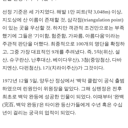
선정 기준은 세 가지였다. 해발 1만 피트(약 3,048m) 이상,
지도상에 산 이름이 존재할 것, 삼각점(triangulation point)
이 있는 곳을 우선할 것. 하지만 객관적 조건만으로는 부족
했기에 그들은 '기이함, 험준함, 가파름, 아름다움'이라는
주관적 판단을 더했다. 최종적으로 100개의 명단을 확정하
고, 그중 가장 대표적인 9개를 추려냈다. 즉, 5악(위산, 설
산, 슈구란산, 난후대산, 베이다우산), 3첨(중앙첨산, 다바
지엔산, 다펀첨산), 1기(치라이주산)가 그것이다.
1972년 12월 5일, 양두산 정상에서 '백악 클럽'이 공식 출범
하였으며 린원안이 위원장을 맡았다. 그해 싱톈정은 전후
최초로 백악 완등에 성공한 인물이 되었다. 이때부터 '완백
(完百, 백악 완등)'은 타이완 등산가들에게 수년 혹은 수십
년이 걸리는 궁극의 업적이 되었다.