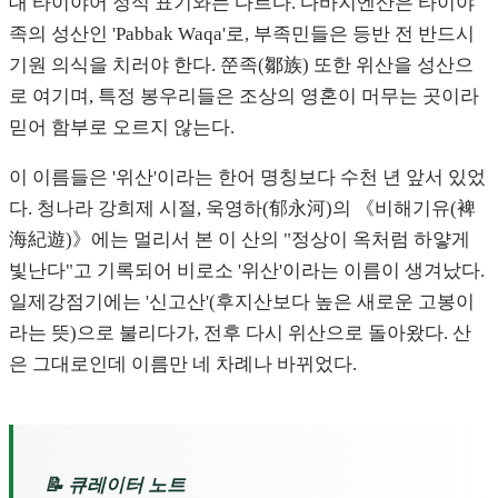
대 타이야어 정식 표기와는 다르다. 다바지엔산은 타이야
족의 성산인 'Pabbak Waqa'로, 부족민들은 등반 전 반드시
기원 의식을 치러야 한다. 쭌족(鄒族) 또한 위산을 성산으
로 여기며, 특정 봉우리들은 조상의 영혼이 머무는 곳이라
믿어 함부로 오르지 않는다.
이 이름들은 '위산'이라는 한어 명칭보다 수천 년 앞서 있었
다. 청나라 강희제 시절, 욱영하(郁永河)의 《비해기유(裨
海紀遊)》에는 멀리서 본 이 산의 "정상이 옥처럼 하얗게
빛난다"고 기록되어 비로소 '위산'이라는 이름이 생겨났다.
일제강점기에는 '신고산'(후지산보다 높은 새로운 고봉이
라는 뜻)으로 불리다가, 전후 다시 위산으로 돌아왔다. 산
은 그대로인데 이름만 네 차례나 바뀌었다.
📝 큐레이터 노트