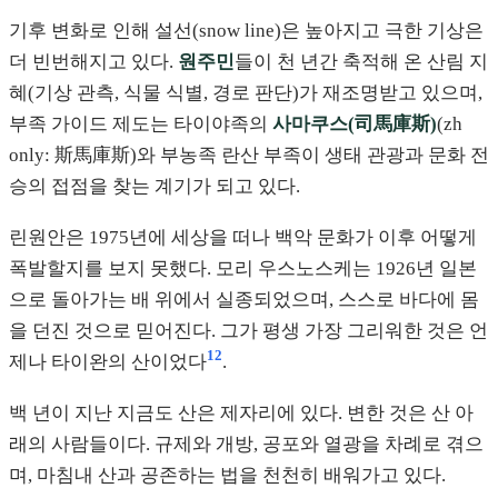
기후 변화로 인해 설선(snow line)은 높아지고 극한 기상은
더 빈번해지고 있다.
원주민
들이 천 년간 축적해 온 산림 지
혜(기상 관측, 식물 식별, 경로 판단)가 재조명받고 있으며,
부족 가이드 제도는 타이야족의
사마쿠스(司馬庫斯)
(zh
only: 斯馬庫斯)와 부농족 란산 부족이 생태 관광과 문화 전
승의 접점을 찾는 계기가 되고 있다.
린원안은 1975년에 세상을 떠나 백악 문화가 이후 어떻게
폭발할지를 보지 못했다. 모리 우스노스케는 1926년 일본
으로 돌아가는 배 위에서 실종되었으며, 스스로 바다에 몸
을 던진 것으로 믿어진다. 그가 평생 가장 그리워한 것은 언
12
제나 타이완의 산이었다
.
백 년이 지난 지금도 산은 제자리에 있다. 변한 것은 산 아
래의 사람들이다. 규제와 개방, 공포와 열광을 차례로 겪으
며, 마침내 산과 공존하는 법을 천천히 배워가고 있다.