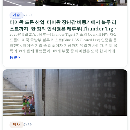
기술
7/30
타이완 드론 산업: 타이완 장난감 비행기에서 블루 리
스트까지, 한 장의 입석권은 레후우(Thunder Tiger)
에게
2025년 9월 21일, 레후우(Thunder Tiger) 기술의 Overkill FPV 자살
드론이 미국 국방부 블루 리스트(Blue UAS Cleared List) 인증을 통
과했다. 타이완 기업 중 최초이자 지금까지 유일한 사례다. 전체 목
록의 39개 완제 플랫폼과 165개 부품 중 타이완은 오직 한 자리에 불
과하다. 2026년 4월, 미국 양당 소속 상원의원 4명이 《타이완을 위
16 분
한 푸른 하늘법(Blue Skies for Taiwan Act)》을 공동 발의해 타이완
기업용 고속 통로 설치를 요구했다. 이 법안 자체의 존재가 한 가지
를 드러낸다: 타이완의 진입이 너무 느려 미국 스스로가 입법을 통해
장벽을 낮춰야 한다는 점이다. 타이완에서 46년간 원격 조종 장난감
비행기를 만들어 온 한 회사가 오하이오주에 두 번째 공장을 건설할
계획을 세우고 있다.
역사
7/30