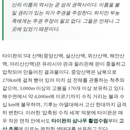
산의 이름의 역사는 곧 섬의 권력사이다. 이름을 붙
일 권리가 있는 자가 주권을 주장한다. 하지만 부농
족에게는 주권 주장이 필요 없다. 그들은 언제나 그
곳에 있었기 때문이다.
타이완의 5대 산맥(중앙산맥, 설산산맥, 위산산맥, 해안산
맥, 아리산산맥)은 유라시아 판과 필리핀해 판이 충돌하고
압착되어 만들어진 결과물이다. 중앙산맥은 남북으로
270km에 걸쳐 뻗어 있어 마치 섬 전체를 관통하는 척추와
같으며, 3,000m 이상의 고봉을 170개 이상 보유하고 있다.
해수면에서 약 4,000m에 이르기까지 수직 거리는 불과 수
십 km에 불무하며, 기후는 아열대에서 고산 한대까지 급격
히 변한다. 이러한 '압축된 수직 세계' 덕분에 타이완은 매
우 작은 면적 안에서도
타이완의 삼나무 활엽수림
부터
고
산 초원
에 이르는 완전한 생태대를 보유하고 있다.