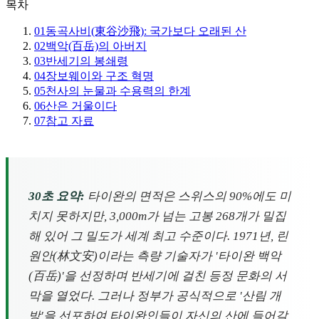
목차
01
동곡사비(東谷沙飛): 국가보다 오래된 산
02
백악(百岳)의 아버지
03
반세기의 봉쇄령
04
장보웨이와 구조 혁명
05
천사의 눈물과 수용력의 한계
06
산은 거울이다
07
참고 자료
30초 요약:
타이완의 면적은 스위스의 90%에도 미
치지 못하지만, 3,000m가 넘는 고봉 268개가 밀집
해 있어 그 밀도가 세계 최고 수준이다. 1971년, 린
원안(林文安)이라는 측량 기술자가 '타이완 백악
(百岳)'을 선정하며 반세기에 걸친 등정 문화의 서
막을 열었다. 그러나 정부가 공식적으로 '산림 개
방'을 선포하여 타이완인들이 자신의 산에 들어갈