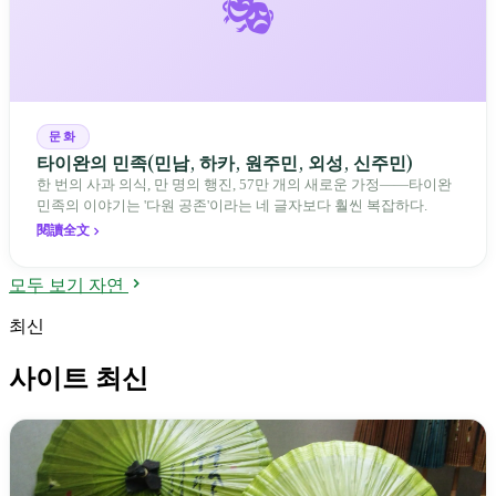
🎭
문화
타이완의 민족(민남, 하카, 원주민, 외성, 신주민)
한 번의 사과 의식, 만 명의 행진, 57만 개의 새로운 가정——타이완
민족의 이야기는 '다원 공존'이라는 네 글자보다 훨씬 복잡하다.
閱讀全文
모두 보기 자연
최신
사이트 최신