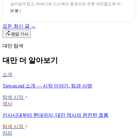
갈아엎어졌고, 하세가와 긴스케의 종관선은 전후 대만철도에 의해
이름과 번호가 바뀌었다. 세대마다 앞선 세대의 기록을 주석으로 밀
16 분
어냈다. 외국 이름들은 줄곧 벗겨져 나갔고, 남은 것은 대만어의
「오타우아」「화차아」, 쥐광·쯔창·푸싱이라는 정치 구호뿐이었
모든 최신 글 →
다. 마침내 푸유마·타로코 세대에 이르러서야 원주민 지명이 다시 철
로 위에 깔렸다.
랜덤 기사
대만 탐색
대만 더 알아보기
소개
Taiwan.md 소개 — 시작 이야기, 팀과 사명
탐색 시작
역사
선사시대부터 현대까지, 대만 역사의 완전한 흐름
탐색 시작
지리