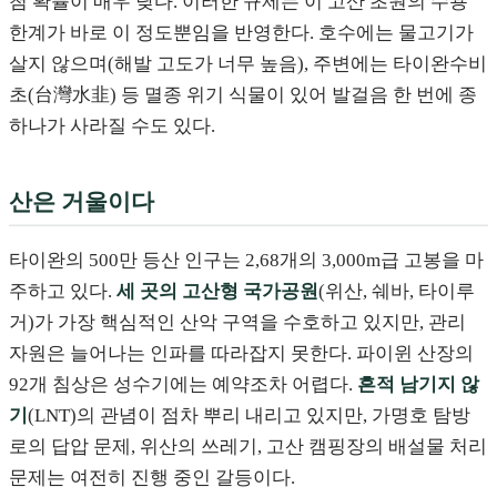
첨 확률이 매우 낮다. 이러한 규제는 이 고산 초원의 수용
한계가 바로 이 정도뿐임을 반영한다. 호수에는 물고기가
살지 않으며(해발 고도가 너무 높음), 주변에는 타이완수비
초(台灣水韭) 등 멸종 위기 식물이 있어 발걸음 한 번에 종
하나가 사라질 수도 있다.
산은 거울이다
타이완의 500만 등산 인구는 2,68개의 3,000m급 고봉을 마
주하고 있다.
세 곳의 고산형 국가공원
(위산, 쉐바, 타이루
거)가 가장 핵심적인 산악 구역을 수호하고 있지만, 관리
자원은 늘어나는 인파를 따라잡지 못한다. 파이윈 산장의
92개 침상은 성수기에는 예약조차 어렵다.
흔적 남기지 않
기
(LNT)의 관념이 점차 뿌리 내리고 있지만, 가명호 탐방
로의 답압 문제, 위산의 쓰레기, 고산 캠핑장의 배설물 처리
문제는 여전히 진행 중인 갈등이다.