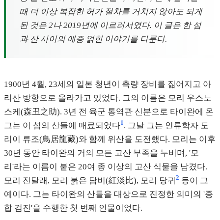
때 더 이상 복잡한 허가 절차를 거치지 않아도 되게
된 것은 2나 2019년에 이르러서였다. 이 글은 한 섬
과 산 사이의 애증 얽힌 이야기를 다룬다.
1900년 4월, 23세의 일본 청년이 측량 장비를 짊어지고 아
리산 방향으로 올라가고 있었다. 그의 이름은 모리 우스노
스케(森丑之助). 3년 전 육군 통역관 신분으로 타이완에 온
1
그는 이 섬의 산들에 매료되었다
. 그날 그는 인류학자 도
리이 류조(鳥居龍藏)와 함께 위산을 도전했다. 모리는 이후
30년 동안 타이완의 거의 모든 고산 부족을 누비며, '모
리'라는 이름이 붙은 20여 종 이상의 고산 식물을 남겼다.
2
모리 진달래, 모리 붉은 담비(紅淡比), 모리 당귀
등이 그
예이다. 그는 타이완의 산들을 대상으로 진정한 의미의 '종
합 검진'을 수행한 첫 번째 인물이었다.