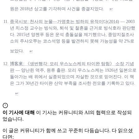
원은 2018년 상고를 기각하며 사건을 종결지었다.
↩
중국시보: 천사의 눈물—가명호는 빙하의 유적이다(2014)
— 2003
년 치스정 교수는 빙식와, 퇴석 및 찰흔을 근거로 빙식호라 판단했
다. 2015년 양젠푸 등은 운석 충돌설을 제기했으나, 중앙지질조사
소의 주샤오쭈는 코스석영 등을 발견하지 못해 가능성을 약 2%로
보았다.
↩
博客來: 《생번행각: 모리 우스노스케의 타이완 탐험》 소장 기념
판
— 양난쥔 역주, 원류 출판. 모리 우스노스케는 1926년 일본으로
돌아가는 배 위에서 실종되었으며 자살한 것으로 믿어진다. 이 책
은 그가 30년간 타이완 산악 부족을 조사한 전모를 기록하고 있다.
↩
이 기사에 대해
이 기사는 커뮤니티와 AI의 협력으로 작성되
었습니다.
이 글은 커뮤니티가 함께 쓰고 꾸준히 다듬습니다. 다 읽으셨
다면: