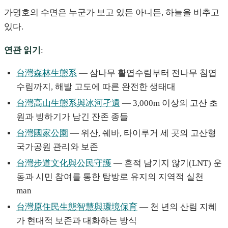
가명호의 수면은 누군가 보고 있든 아니든, 하늘을 비추고
있다.
연관 읽기
:
台灣森林生態系
— 삼나무 활엽수림부터 전나무 침엽
수림까지, 해발 고도에 따른 완전한 생태대
台灣高山生態系與冰河孑遺
— 3,000m 이상의 고산 초
원과 빙하기가 남긴 잔존 종들
台灣國家公園
— 위산, 쉐바, 타이루거 세 곳의 고산형
국가공원 관리와 보존
台灣步道文化與公民守護
— 흔적 남기지 않기(LNT) 운
동과 시민 참여를 통한 탐방로 유지의 지역적 실천
man
台灣原住民生態智慧與環境保育
— 천 년의 산림 지혜
가 현대적 보존과 대화하는 방식