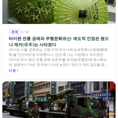
문화
7/30
타이완 전통 공예와 무형문화유산: 제도적 인정은 왔으
나 제자(徒弟)는 사라졌다
2022년 12월, 문화부는 고령 87세 토수사부(土水司阜) 소청량(蘇清
良)을 '인간국보'로 지정했으나, 반년 후 그는 사망했다. 타이완은
2005년 와서 '중요 전통 공예 보존자'를 문자법(文資法)에 명시했으
며, 일본보다 50년, 한국보다 43년 늦었다. 제도가 자리 잡았을 때, 제
자 제도는 이미 1970-80년대 산업화 과정에서 붕괴되었다. 600여 명
14 분
전통 장사 중 50세 미만은 '소수'에 불과하다. 명단은 길어지지만, 가
르칠 수 있는 사람은 줄어든다.