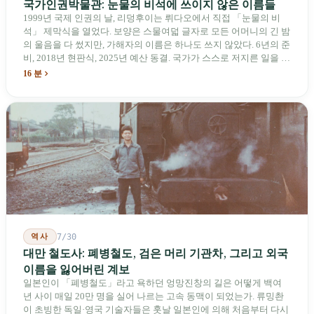
국가인권박물관: 눈물의 비석에 쓰이지 않은 이름들
1999년 국제 인권의 날, 리덩후이는 뤼다오에서 직접 「눈물의 비
석」 제막식을 열었다. 보양은 스물여덟 글자로 모든 어머니의 긴 밤
의 울음을 다 썼지만, 가해자의 이름은 하나도 쓰지 않았다. 6년의 준
비, 2018년 현판식, 2025년 예산 동결. 국가가 스스로 저지른 일을 기
념하기 위해 스스로 세운 박물관. 계엄 해제 39년 동안 사법 재판을
16 분
받은 가해자는 단 한 명도 없다.
역사
7/30
대만 철도사: 폐병철도, 검은 머리 기관차, 그리고 외국
이름을 잃어버린 계보
일본인이 「폐병철도」라고 욕하던 엉망진창의 길은 어떻게 백여
년 사이 매일 20만 명을 실어 나르는 고속 동맥이 되었는가. 류밍촨
이 초빙한 독일·영국 기술자들은 훗날 일본인에 의해 처음부터 다시