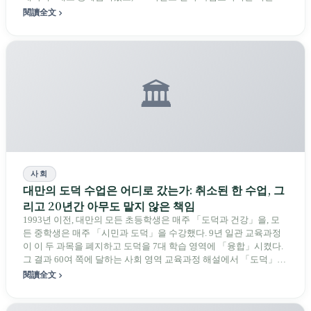
대 최고치, 교원자격시험 합격률 52%로 하락, 사범생의 절반 가까이
閱讀全文
가 교원자격 취득 전에 포기.
🏛️
사회
대만의 도덕 수업은 어디로 갔는가: 취소된 한 수업, 그
리고 20년간 아무도 맡지 않은 책임
1993년 이전, 대만의 모든 초등학생은 매주 「도덕과 건강」을, 모
든 중학생은 매주 「시민과 도덕」을 수강했다. 9년 일관 교육과정
이 이 두 과목을 폐지하고 도덕을 7대 학습 영역에 「융합」시켰다.
그 결과 60여 쪽에 달하는 사회 영역 교육과정 해설에서 「도덕」이
라는 단어는 거의 등장하지 않았고, 교사의 78%가 가장 강화해야 할
閱讀全文
것이 도덕 교육이라고 답했지만 어떤 과목의 교사도 그것이 자신의
일이라고 느끼지 않았다.