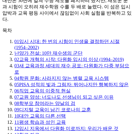
대만은 30년에 걸쳐 수능 제도를 폐지하려 했지만, 새로운 분
과 시험이 오히려 재수학원 수를 두 배로 늘렸다. 이 섬은 입시
압박과 교육 평등 사이에서 끊임없이 사회 실험을 반복하고 있
다.
목차
01
입시 시대: 한 번의 시험이 인생을 결정하던 시절
(1954–2002)
난양가 전설: 10만 재수생의 군단
02
교육 개혁의 시작: 다원화 입시의 이상 (1994–2019)
03
새 교육과정 세대의 재수 공포: 다원화가 다중 부담으
로
04
학원 문화: 사라지지 않는 병렬 교육 시스템
05
PISA 성적의 빛과 그림자: 뛰어나지만 행복하지 않은
06
직업 교육의 이중적 현실
07
교원 양성: 너도나도 선생님이 되고 싶은 이유
08
학부모 참여라는 양날의 검
09
디지털 교육이 남긴 코로나의 교훈
10
대안 교육의 다른 선택
11
평생 학습과 성인 교육
12
입시 지옥에서 다원화 미로까지: 우리가 배운 것