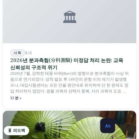
🏛️
사회
8/8
2026년 분과측험(分科測驗) 미정답 처리 논란: 교육
신뢰성의 구조적 위기
2026년 7월, 강력한 태풍 바위(Bavi)의 영향으로 분과측험이 사상 처
음으로 연기되었다. 성적 발표 후 149건의 문항 이의 제기가 발생했
으나, 대입시험센터는 모든 안을 원안대로 유지하며 단 한 문제도 정
답 처리하지 않았다. 생물 과목의 선택지 중복, 지리 과목의 도표 오
류 등에 대해 당국은 "답안 작성에 영향이 없다"라고만 답했다. 국회
12 분
의원과 학부모, 시민 연서명단이 요구하는 것은 단순하다. 결론뿐 아
니라 검증 가능한 근거를 제시하라는 것이다.
🧬 피드백