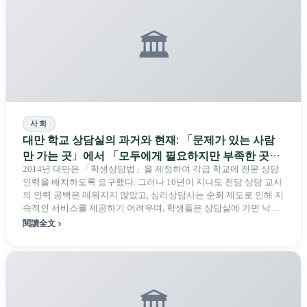
🏛️
사회
대만 학교 상담실의 과거와 현재: 「문제가 있는 사람
만 가는 곳」에서 「모두에게 필요하지만 부족한 곳」
으로
2014년 대만은 「학생상담법」을 제정하여 각급 학교에 전문 상담
인력을 배치하도록 요구했다. 그러나 10년이 지나도 전담 상담 교사
의 인력 공백은 메워지지 않았고, 심리상담사는 순회 제도로 인해 지
속적인 서비스를 제공하기 어려우며, 학생들은 상담실에 가면 낙인
이 찍힐까 우려한다. 「슈퍼 교사」상을 수상한 전담 상담 교사는
閱讀全文
「구하지 못한 한 아이」 때문에 심리상담을 찾는 내담자가 되었다.
대만의 학교 상담 제도는 미국이 60년에 걸쳐 도착한 교차로에 서 있
다.
🏛️