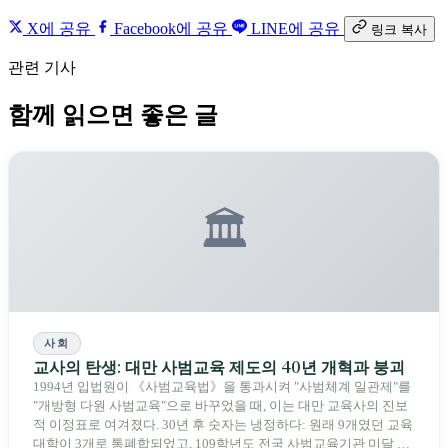
X에 공유
Facebook에 공유
LINE에 공유
링크 복사
관련 기사
함께 읽으면 좋은 글
🏛️
사회
교사의 탄생: 대만 사범교육 제도의 40년 개혁과 붕괴
1994년 입법원이 《사범교육법》을 통과시켜 "사범체계 일관제"를
"개방형 다원 사범교육"으로 바꾸었을 때, 이는 대만 교육사의 진보
적 이정표로 여겨졌다. 30년 후 숫자는 냉정하다: 원래 9개였던 교육
대학이 3개로 통폐합되었고, 109학년도 전국 사범교육기관 미달 역