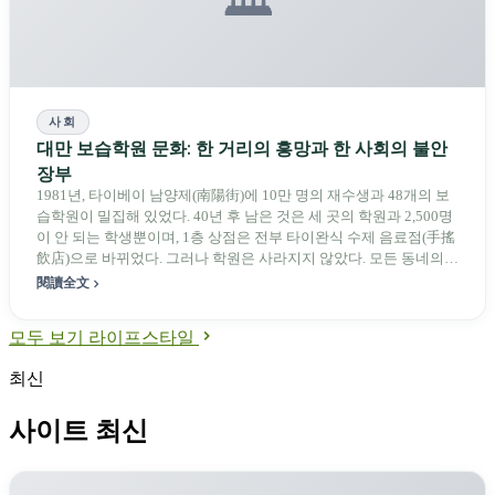
사회
대만 보습학원 문화: 한 거리의 흥망과 한 사회의 불안
장부
1981년, 타이베이 남양제(南陽街)에 10만 명의 재수생과 48개의 보
습학원이 밀집해 있었다. 40년 후 남은 것은 세 곳의 학원과 2,500명
이 안 되는 학생뿐이며, 1층 상점은 전부 타이완식 수제 음료점(手搖
飲店)으로 바뀌었다. 그러나 학원은 사라지지 않았다. 모든 동네의
골목 속으로 이동하여 18,000곳이라는 편의점보다 많은 존재가 되
閱讀全文
었다. 교육개혁은 규제 완화를 내세웠지만, 결과적으로 학원 수는 세
배로 늘었다.
모두 보기 라이프스타일
최신
사이트 최신