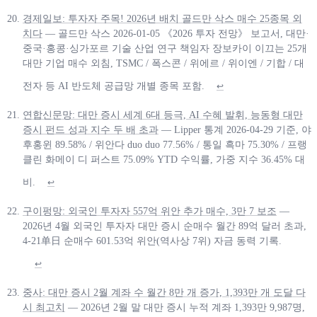
경제일보: 투자자 주목! 2026년 배치 골드만 삭스 매수 25종목 외
치다
— 골드만 삭스 2026-01-05 《2026 투자 전망》 보고서, 대만·
중국·홍콩·싱가포르 기술 산업 연구 책임자 장보카이 이끄는 25개
대만 기업 매수 외침, TSMC / 폭스콘 / 위에르 / 위이엔 / 기합 / 대
전자 등 AI 반도체 공급망 개별 종목 포함.
↩
연합신문망: 대만 증시 세계 6대 등극, AI 수혜 발휘, 능동형 대만
증시 펀드 성과 지수 두 배 초과
— Lipper 통계 2026-04-29 기준, 야
후홍윈 89.58% / 위안다 duo duo 77.56% / 통일 흑마 75.30% / 프랭
클린 화메이 디 퍼스트 75.09% YTD 수익률, 가중 지수 36.45% 대
비.
↩
구이펑망: 외국인 투자자 557억 위안 추가 매수, 3만 7 보조
—
2026년 4월 외국인 투자자 대만 증시 순매수 월간 89억 달러 초과,
4-21单日 순매수 601.53억 위안(역사상 7위) 자금 동력 기록.
↩
중사: 대만 증시 2월 계좌 수 월간 8만 개 증가, 1,393만 개 도달 다
시 최고치
— 2026년 2월 말 대만 증시 누적 계좌 1,393만 9,987명,