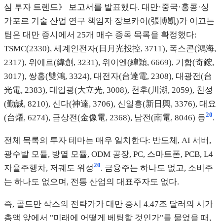
심 투자 트렌드》 보고서를 발표했다. 대만·중국·홍콩·싱
가포르 기술 산업 연구 책임자 장보카이(張博凱)가 이끄는
팀은 대만 증시에서 25개 매수 종목 목록을 확정했다:
TSMC(2330), 세계인전자(日月光投控, 3711), 폭스콘(鴻海,
2317), 위에르(緯創, 3231), 위이엔(緯穎, 6669), 기합(奇鋐,
3017), 쌍홍(雙鴻, 3324), 대전자(台達電, 2308), 대광전(台
光電, 2383), 대입광(大立光, 3008), 천후(川湖, 2059), 친성
(勤誠, 8210), 신다(神達, 3706), 신일흥(新日興, 3376), 대요
20
(台燿, 6274), 금상전(金像電, 2368), 남전(南電, 8046) 등
.
전체 목록의 투자 테마는 매우 일치한다: 반도체, AI 서버,
광수발 모듈, 방열 모듈, ODM 공장, PC, 스마트폰, PCB, L4
20
자율주행차, 저궤도 위성
. 금융주는 하나도 없고, 소비주
는 하나도 없으며, 전통 산업의 대표주자도 없다.
즉, 골드만 삭스의 전략가가 대만 증시 4.47조 달러의 시가
총액 앞에서 "미래에 어떻게 베팅할 것인가"를 물었을 때,