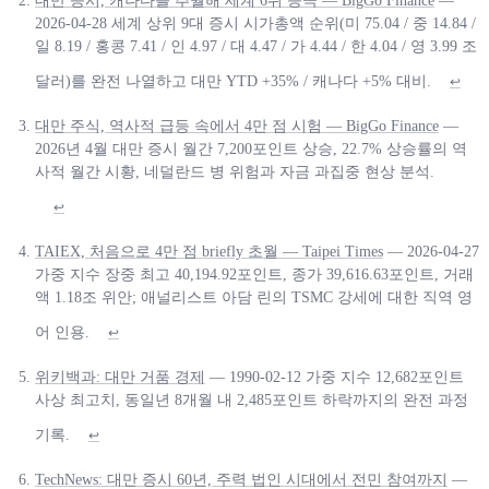
대만 증시, 캐나다를 추월해 세계 6위 등극 — BigGo Finance
—
2026-04-28 세계 상위 9대 증시 시가총액 순위(미 75.04 / 중 14.84 /
일 8.19 / 홍콩 7.41 / 인 4.97 / 대 4.47 / 가 4.44 / 한 4.04 / 영 3.99 조
달러)를 완전 나열하고 대만 YTD +35% / 캐나다 +5% 대비.
↩
대만 주식, 역사적 급등 속에서 4만 점 시험 — BigGo Finance
—
2026년 4월 대만 증시 월간 7,200포인트 상승, 22.7% 상승률의 역
사적 월간 시황, 네덜란드 병 위험과 자금 과집중 현상 분석.
↩
TAIEX, 처음으로 4만 점 briefly 초월 — Taipei Times
— 2026-04-27
가중 지수 장중 최고 40,194.92포인트, 종가 39,616.63포인트, 거래
액 1.18조 위안; 애널리스트 아담 린의 TSMC 강세에 대한 직역 영
어 인용.
↩
위키백과: 대만 거품 경제
— 1990-02-12 가중 지수 12,682포인트
사상 최고치, 동일년 8개월 내 2,485포인트 하락까지의 완전 과정
기록.
↩
TechNews: 대만 증시 60년, 주력 법인 시대에서 전민 참여까지
—