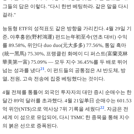
그들의 답은 이렇다. "다시 한번 베팅하라. 같은 말을 다시
걸라."
능동형 ETF의 성적표도 같은 방향을 가리킨다. 4월 29일 기
준, 야후홍윈(野村鴻運) 펀드는年初至今(연초 대비) 수익
률 89.58%, 위안다 duo duo(元大多多) 77.56%, 통일 흑마
(統一黑馬) 75.30%, 프랭클린 화메이 디 퍼스트(富蘭克林
華美第一富) 75.09% — 모두 지수 36.45%를 두 배로 뛰어
21
넘는 성과를 냈다
. 이 펀드들의 공통점은 AI 반도체, 방
열, 전원, 고속 전송에 집중 베팅했다는 것이다.
4월 전체를 통틀어 외국인 투자자의 대만 증시 순매수는 한
달간 89억 달러를 초과했다. 4월 21일单日 순매수는 601.53
22
억 위안(NT$)으로 역사상 7위 기록을 세웠다
. 자금은 전
세계 이 섬으로 유입되어, 다시 TSMC 한 종목을 통해 지수
의 붉은 선으로 증폭된다.