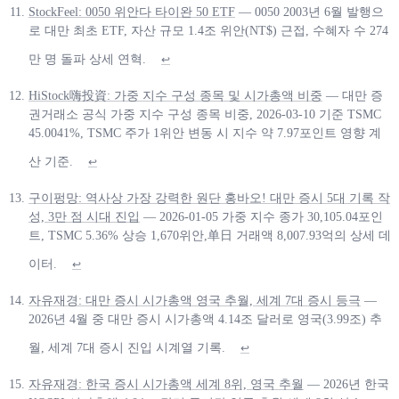
StockFeel: 0050 위안다 타이완 50 ETF
— 0050 2003년 6월 발행으
로 대만 최초 ETF, 자산 규모 1.4조 위안(NT$) 근접, 수혜자 수 274
만 명 돌파 상세 연혁.
↩
HiStock嗨投資: 가중 지수 구성 종목 및 시가총액 비중
— 대만 증
권거래소 공식 가중 지수 구성 종목 비중, 2026-03-10 기준 TSMC
45.0041%, TSMC 주가 1위안 변동 시 지수 약 7.97포인트 영향 계
산 기준.
↩
구이펑망: 역사상 가장 강력한 원단 홍바오! 대만 증시 5대 기록 작
성, 3만 점 시대 진입
— 2026-01-05 가중 지수 종가 30,105.04포인
트, TSMC 5.36% 상승 1,670위안,单日 거래액 8,007.93억의 상세 데
이터.
↩
자유재경: 대만 증시 시가총액 영국 추월, 세계 7대 증시 등극
—
2026년 4월 중 대만 증시 시가총액 4.14조 달러로 영국(3.99조) 추
월, 세계 7대 증시 진입 시계열 기록.
↩
자유재경: 한국 증시 시가총액 세계 8위, 영국 추월
— 2026년 한국