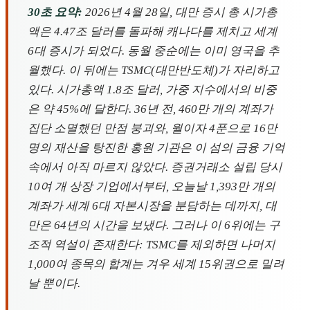
30초 요약:
2026년 4월 28일, 대만 증시 총 시가총
액은 4.47조 달러를 돌파해 캐나다를 제치고 세계
6대 증시가 되었다. 동월 중순에는 이미 영국을 추
월했다. 이 뒤에는 TSMC(대만반도체)가 자리하고
있다. 시가총액 1.8조 달러, 가중 지수에서의 비중
은 약 45%에 달한다. 36년 전, 460만 개의 계좌가
집단 소멸했던 만점 붕괴와, 월이자 4푼으로 16만
명의 재산을 탕진한 홍원 기관은 이 섬의 금융 기억
속에서 아직 마르지 않았다. 증권거래소 설립 당시
10여 개 상장 기업에서부터, 오늘날 1,393만 개의
계좌가 세계 6대 자본시장을 분담하는 데까지, 대
만은 64년의 시간을 보냈다. 그러나 이 6위에는 구
조적 역설이 존재한다: TSMC를 제외하면 나머지
1,000여 종목의 합계는 겨우 세계 15위권으로 밀려
날 뿐이다.