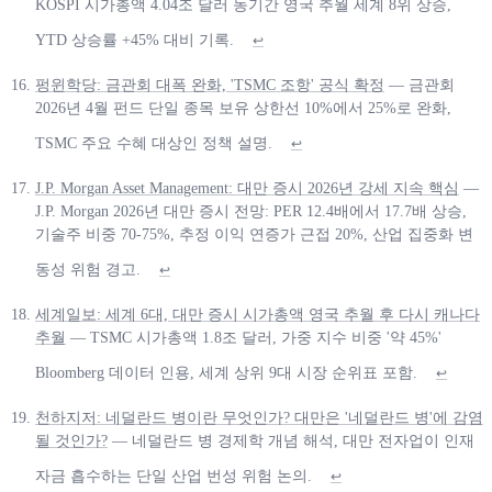
KOSPI 시가총액 4.04조 달러 동기간 영국 추월 세계 8위 상승,
YTD 상승률 +45% 대비 기록.
↩
펑윈학당: 금관회 대폭 완화, 'TSMC 조항' 공식 확정
— 금관회
2026년 4월 펀드 단일 종목 보유 상한선 10%에서 25%로 완화,
TSMC 주요 수혜 대상인 정책 설명.
↩
J.P. Morgan Asset Management: 대만 증시 2026년 강세 지속 핵심
—
J.P. Morgan 2026년 대만 증시 전망: PER 12.4배에서 17.7배 상승,
기술주 비중 70-75%, 추정 이익 연증가 근접 20%, 산업 집중화 변
동성 위험 경고.
↩
세계일보: 세계 6대, 대만 증시 시가총액 영국 추월 후 다시 캐나다
추월
— TSMC 시가총액 1.8조 달러, 가중 지수 비중 '약 45%'
Bloomberg 데이터 인용, 세계 상위 9대 시장 순위표 포함.
↩
천하지저: 네덜란드 병이란 무엇인가? 대만은 '네덜란드 병'에 감염
될 것인가?
— 네덜란드 병 경제학 개념 해석, 대만 전자업이 인재
자금 흡수하는 단일 산업 번성 위험 논의.
↩