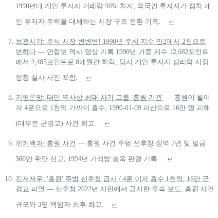
1990년대 개인 투자자 거래량 90% 차지, 외국인 투자자가 점차 개
인 투자자 주력을 대체하는 시장 구조 전환 기록.
↩
보광시각: 주식 시장 변변변! 1990년 주식 지수 만2에서 2천으로
변하다
— 연합보 역사 영상 기록 1990년 가중 지수 12,682포인트
에서 2,485포인트로 8개월간 하락, 당시 개인 투자자 심리와 시장
정황 실사 사진 포함.
↩
키평론망: 대만 역사상 최대 사기 그룹 '홍원 기관'
— 홍원이 월이
자 4푼으로 1천억 가까이 흡수, 1990-01-09 파산으로 16만 명 피해
(대부분 군경교) 사건 회고.
↩
위키백과: 홍원 사건
— 홍원 사건 주범 선후창 징역 7년 및 벌금
300만 위안 선고, 1994년 가석방 출옥 판결 기록.
↩
진저저우: '홍원' 주범 선후창 급사 / 4푼 이자 흡수 1천억, 16만 군
경교 파멸
— 선후창 2022년 샤먼에서 급사한 후속 보도, 홍원 사건
규모와 3명 책임자 최후 회고.
↩