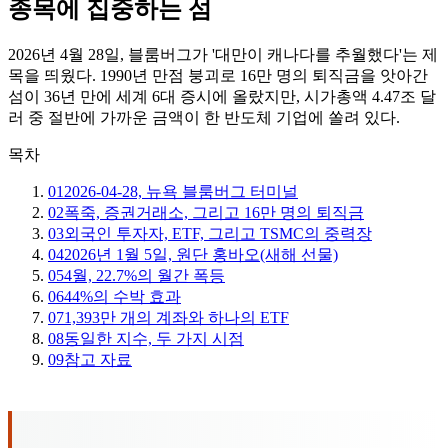
종목에 집중하는 섬
2026년 4월 28일, 블룸버그가 '대만이 캐나다를 추월했다'는 제
목을 띄웠다. 1990년 만점 붕괴로 16만 명의 퇴직금을 앗아간
섬이 36년 만에 세계 6대 증시에 올랐지만, 시가총액 4.47조 달
러 중 절반에 가까운 금액이 한 반도체 기업에 쏠려 있다.
목차
01
2026-04-28, 뉴욕 블룸버그 터미널
02
폭죽, 증권거래소, 그리고 16만 명의 퇴직금
03
외국인 투자자, ETF, 그리고 TSMC의 중력장
04
2026년 1월 5일, 원단 홍바오(새해 선물)
05
4월, 22.7%의 월간 폭등
06
44%의 수박 효과
07
1,393만 개의 계좌와 하나의 ETF
08
동일한 지수, 두 가지 시점
09
참고 자료