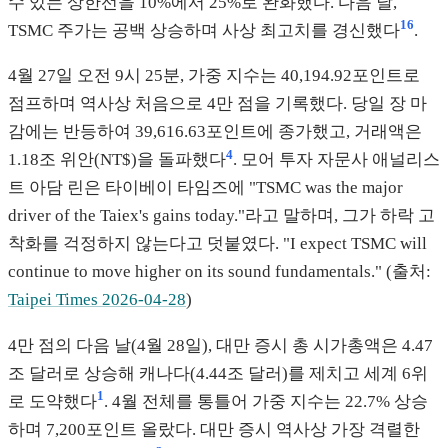
수 있는 상한선을 10%에서 25%로 완화했다. 다음 날,
16
TSMC 주가는 공백 상승하며 사상 최고치를 경신했다
.
4월 27일 오전 9시 25분, 가중 지수는 40,194.92포인트로
점프하며 역사상 처음으로 4만 점을 기록했다. 당일 장 마
감에는 반등하여 39,616.63포인트에 종가했고, 거래액은
4
1.18조 위안(NT$)을 돌파했다
. 모어 투자 자문사 애널리스
트 아담 린은 타이베이 타임즈에 "TSMC was the major
driver of the Taiex's gains today."라고 말하며, 그가 하락 고
착화를 걱정하지 않는다고 덧붙였다. "I expect TSMC will
continue to move higher on its sound fundamentals." (출처:
Taipei Times 2026-04-28
)
4만 점의 다음 날(4월 28일), 대만 증시 총 시가총액은 4.47
조 달러로 상승해 캐나다(4.44조 달러)를 제치고 세계 6위
1
로 도약했다
. 4월 전체를 통틀어 가중 지수는 22.7% 상승
하며 7,200포인트 올랐다. 대만 증시 역사상 가장 격렬한