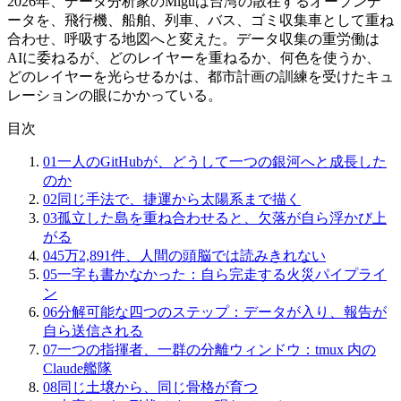
2026年、データ分析家のMiguは台湾の散在するオープンデ
ータを、飛行機、船舶、列車、バス、ゴミ収集車として重ね
合わせ、呼吸する地図へと変えた。データ収集の重労働は
AIに委ねるが、どのレイヤーを重ねるか、何色を使うか、
どのレイヤーを光らせるかは、都市計画の訓練を受けたキュ
レーションの眼にかかっている。
目次
01
一人のGitHubが、どうして一つの銀河へと成長した
のか
02
同じ手法で、捷運から太陽系まで描く
03
孤立した島を重ね合わせると、欠落が自ら浮かび上
がる
04
5万2,891件、人間の頭脳では読みきれない
05
一字も書かなかった：自ら完走する火災パイプライ
ン
06
分解可能な四つのステップ：データが入り、報告が
自ら送信される
07
一つの指揮者、一群の分離ウィンドウ：tmux 内の
Claude艦隊
08
同じ土壌から、同じ骨格が育つ