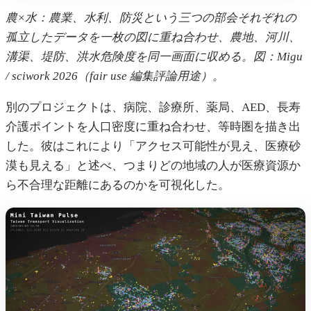
農×水：農業、水利、防災という三つの部会それぞれの
孤立したデータを一枚の図に重ね合わせ、農地、河川、
溝渠、堤防、洪水危険度を同一画面に収める。図：Migu
/ sciwork 2026（fair use 編集評論用途）。
別のプロジェクトは、病院、診療所、薬局、AED、長寿
介護ポイントを人口密度に重ね合わせ、等時圏を描き出
した。彼はこれにより「アクセス可能性が見え、医療砂
漠も見える」と述べ、つまりどの地域の人が医療資源か
ら不合理な距離にあるのかを可視化した。