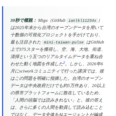
30秒で概観：
Migu（GitHub
）
ianlkl11234s
は2025年末から台湾のオープンデータを用いて
十数個の可視化プロジェクトを手がけており、
最も注目された
はGitHub
mini-taiwan-pulse
上で375スターを獲得し、空、海、大地、街道、
清掃という五つのリアルタイムデータを重ね合
2
わせた動く地図を作成した
。しかし、2026年6
月にsciworkコミュニティで行った講演では、彼
はこの問題を明確に指摘した。台湾のオープン
データは中央政府だけでも約5万件あり、20以上
の県市プラットフォームに散在しているため、
「人間の頭脳では読みきれない」と。彼の答え
は、さらに多くの人間を動員して読み込むこと
ではなく、データ全体をAIエージェントが編成