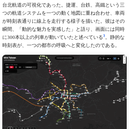
台北軌道の可視化であった。捷運、台鉄、高鐵という三
つの軌道システムを一つの動く地図に重ね合わせ、車両
が時刻表通りに線上を走行する様子を描いた。彼はその
瞬間、「動的な魅力を実感した」と語り、画面には同時
3
に300本以上の列車が動いていたと述べている
。静的な
時刻表が、一つの都市の呼吸へと変化したのである。