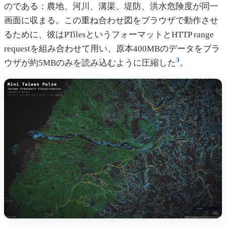
のである：農地、河川、溝渠、堤防、洪水危険度が同一
画面に収まる。この重ね合わせ図をブラウザで動作させ
るために、彼はPTilesというフォーマットとHTTP range
requestを組み合わせて用い、原本400MBのデータをブラ
3
ウザが約5MBのみを読み込むように圧縮した
。