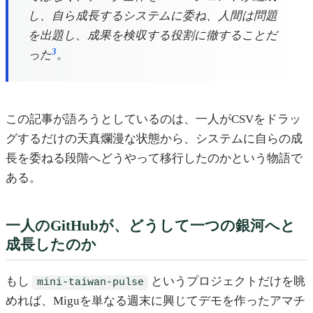
し、自ら成長するシステムに委ね、人間は問題
を出題し、成果を検収する役割に徹することだ
3
った
。
この記事が語ろうとしているのは、一人がCSVをドラッ
グするだけの天真爛漫な状態から、システムに自らの成
長を委ねる段階へどうやって移行したのかという物語で
ある。
一人のGitHubが、どうして一つの銀河へと
成長したのか
もし
というプロジェクトだけを眺
mini-taiwan-pulse
めれば、Miguを単なる週末に興じてデモを作ったアマチ