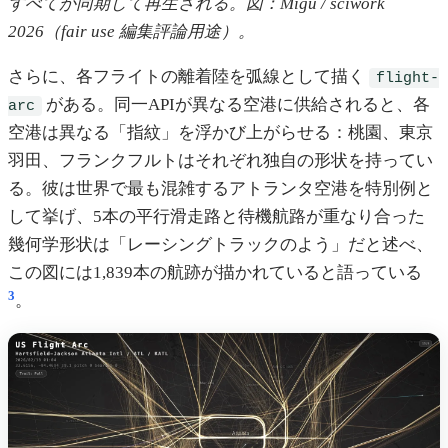
すべてが同期して再生される。図：Migu / sciwork
2026（fair use 編集評論用途）。
さらに、各フライトの離着陸を弧線として描く
flight-
がある。同一APIが異なる空港に供給されると、各
arc
空港は異なる「指紋」を浮かび上がらせる：桃園、東京
羽田、フランクフルトはそれぞれ独自の形状を持ってい
る。彼は世界で最も混雑するアトランタ空港を特別例と
して挙げ、5本の平行滑走路と待機航路が重なり合った
幾何学形状は「レーシングトラックのよう」だと述べ、
この図には1,839本の航跡が描かれていると語っている
3
。