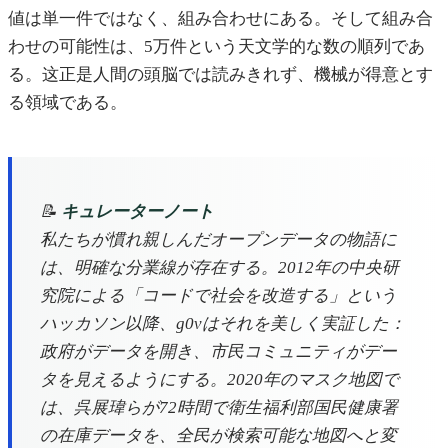
値は単一件ではなく、組み合わせにある。そして組み合
わせの可能性は、5万件という天文学的な数の順列であ
る。这正是人間の頭脳では読みきれず、機械が得意とす
る領域である。
📝
キュレーターノート
私たちが慣れ親しんだオープンデータの物語に
は、明確な分業線が存在する。2012年の中央研
究院による「コードで社会を改造する」という
ハッカソン以降、g0vはそれを美しく実証した：
政府がデータを開き、市民コミュニティがデー
タを見えるようにする。2020年のマスク地図で
は、呉展瑋らが72時間で衛生福利部国民健康署
の在庫データを、全民が検索可能な地図へと変