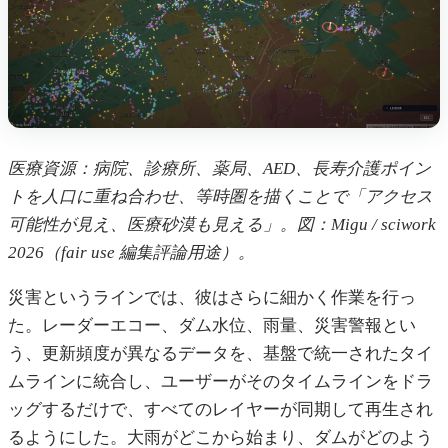
医療資源：病院、診療所、薬局、AED、長寿介護ポイン
トを人口に重ね合わせ、等時圏を描くことで「アクセス
可能性が見え、医療砂漠も見える」。図：Migu / sciwork
2026（fair use 編集評論用途）。
災害というラインでは、彼はさらに細かく作業を行っ
た。レーダーエコー、ダム水位、雨量、災害警報とい
う、更新頻度が異なるデータを、基盤で統一されたタイ
ムラインに統合し、ユーザーがそのタイムラインをドラ
ッグするだけで、すべてのレイヤーが同期して再生され
るようにした。大雨がどこから始まり、ダムがどのよう