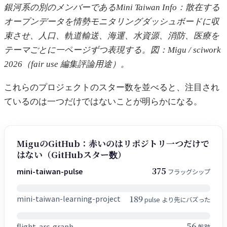
銀河系の別のメンバーであるMini Taiwan Info：散在する
オープンデータを情勢モニタリングダッシュボードに収
束させ、人口、軌道輸送、海運、水資源、消防、医療を
テーマごとに一ページずつ表現する。図：Migu / sciwork
2026（fair use 編集評論用途）。
これらのプロジェクトのスター数を並べると、注目され
ているのは一つだけではないことが明らかになる。
MiguのGitHub：赤いのはリポジトリ一つだけで
はない（GitHubスター数）
375
mini-taiwan-pulse
フラッグシップ
189
mini-taiwan-learning-project
pulse より先にバズった
56
flight-arc-graph