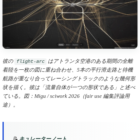
彼の
はアトランタ空港のある期間の全離
flight-arc
着陸を一枚の図に重ね合わせ、5本の平行滑走路と待機
航路が重なり合ってレーシングトラックのような幾何形
状を描く。彼は「流量自体が一つの形状である」と述べ
ている。図：Migu / sciwork 2026（fair use 編集評論用
途）。
📝
キュレーターノート