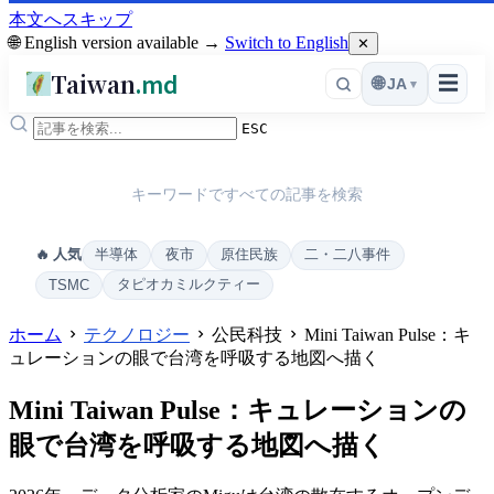
本文へスキップ
🌐 English version available →
Switch to English
✕
Taiwan
.md
☰
🌐
JA
▾
ESC
キーワードですべての記事を検索
半導体
夜市
原住民族
二・二八事件
🔥 人気
タピオカミルクティー
TSMC
ホーム
テクノロジー
公民科技
Mini Taiwan Pulse：キ
ュレーションの眼で台湾を呼吸する地図へ描く
Mini Taiwan Pulse：キュレーションの
眼で台湾を呼吸する地図へ描く