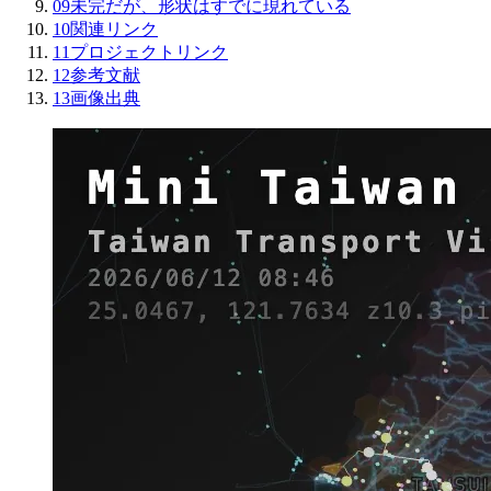
09
未完だが、形状はすでに現れている
10
関連リンク
11
プロジェクトリンク
12
参考文献
13
画像出典