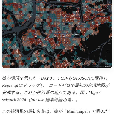
彼が講演で示した「DAY 0」：CSVをGeoJSONに変換し
Kepler.glにドラッグし、コードゼロで最初の台湾地図が
完成する。これが銀河系の起点である。図：Migu /
sciwork 2026（fair use 編集評論用途）。
この銀河系の最初火花は、彼が「Mini Taipei」と呼んだ