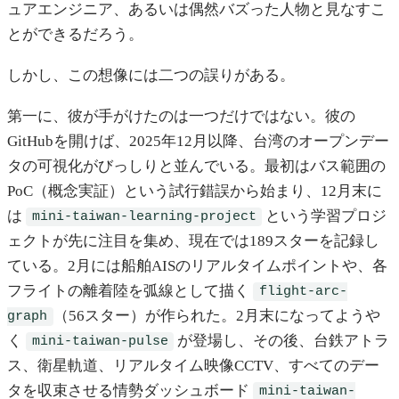
ュアエンジニア、あるいは偶然バズった人物と見なすこ
とができるだろう。
しかし、この想像には二つの誤りがある。
第一に、彼が手がけたのは一つだけではない。彼の
GitHubを開けば、2025年12月以降、台湾のオープンデー
タの可視化がびっしりと並んでいる。最初はバス範囲の
PoC（概念実証）という試行錯誤から始まり、12月末に
は
という学習プロジ
mini-taiwan-learning-project
ェクトが先に注目を集め、現在では189スターを記録し
ている。2月には船舶AISのリアルタイムポイントや、各
フライトの離着陸を弧線として描く
flight-arc-
（56スター）が作られた。2月末になってようや
graph
く
が登場し、その後、台鉄アトラ
mini-taiwan-pulse
ス、衛星軌道、リアルタイム映像CCTV、すべてのデー
タを収束させる情勢ダッシュボード
mini-taiwan-