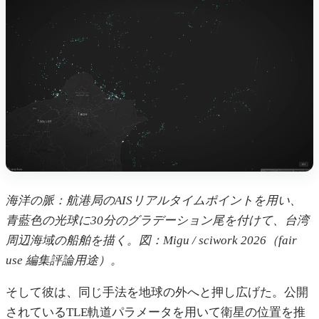
海洋の脈：航港局のAISリアルタイムポイントを用い、
青藍色の光球に30分のグラデーション尾を付けて、台湾
周辺海域の船舶を描く。図：Migu / sciwork 2026（fair
use 編集評論用途）。
そして彼は、同じ手法を地球の外へと押し広げた。公開
されているTLE軌道パラメータを用いて衛星の位置を推