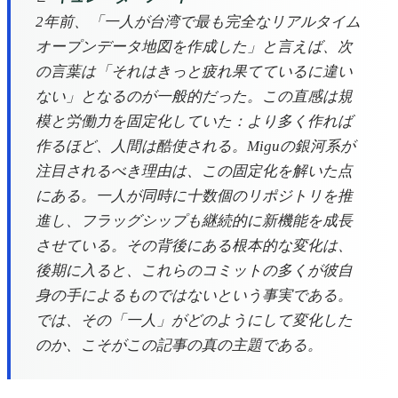
2年前、「一人が台湾で最も完全なリアルタイム
オープンデータ地図を作成した」と言えば、次
の言葉は「それはきっと疲れ果てているに違い
ない」となるのが一般的だった。この直感は規
模と労働力を固定化していた：より多く作れば
作るほど、人間は酷使される。Miguの銀河系が
注目されるべき理由は、この固定化を解いた点
にある。一人が同時に十数個のリポジトリを推
進し、フラッグシップも継続的に新機能を成長
させている。その背後にある根本的な変化は、
後期に入ると、これらのコミットの多くが彼自
身の手によるものではないという事実である。
では、その「一人」がどのようにして変化した
のか、こそがこの記事の真の主題である。