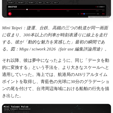
Mini Taipei：捷運、台鉄、高鐵の三つの軌道が同一画面
に収まり、300本以上の列車が時刻表通りに線上を走行
する。彼が「動的な魅力を実感した」最初の瞬間であ
る。図：Migu / sciwork 2026（fair use 編集評論用途）。
それ以降、彼は夢中になったように、同じ「データを動
的に変換する」という手法を、より大きなスケールへと
適用していった。海上では、航港局のAISリアルタイム
ポイントを取得し、青藍色の光球に30分のグラデーショ
ンの尾を付けて、台湾周辺海域における船舶の行先を描
き出した。