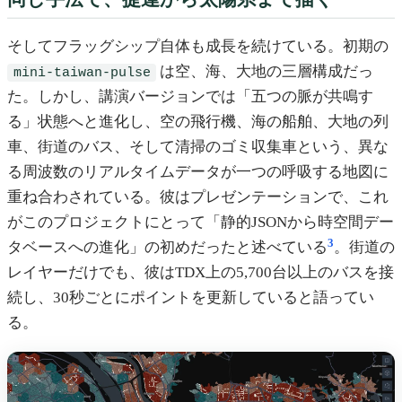
そしてフラッグシップ自体も成長を続けている。初期の
は空、海、大地の三層構成だっ
mini-taiwan-pulse
た。しかし、講演バージョンでは「五つの脈が共鳴す
る」状態へと進化し、空の飛行機、海の船舶、大地の列
車、街道のバス、そして清掃のゴミ収集車という、異な
る周波数のリアルタイムデータが一つの呼吸する地図に
重ね合わされている。彼はプレゼンテーションで、これ
がこのプロジェクトにとって「静的JSONから時空間デー
3
タベースへの進化」の初めだったと述べている
。街道の
レイヤーだけでも、彼はTDX上の5,700台以上のバスを接
続し、30秒ごとにポイントを更新していると語ってい
る。