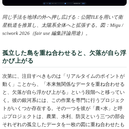
同じ手法を地球の外へ押し広げる：公開TLEを用いて衛
星軌道を推算し、太陽系全体へと拡張する。図：Migu /
sciwork 2026（fair use 編集評論用途）。
孤立した島を重ね合わせると、欠落が自ら浮
かび上がる
次第に、注目すべきものは「リアルタイムのポイントが
動く」ことから、「本来無関係なデータを重ね合わせる
と、欠落が自ら浮かび上がる」という段階へと移ってい
く。彼の銀河系には、この作業を専門に行うプロジェク
トがいくつか存在する。その一つを彼が「農×水」と呼
ぶプロジェクトは、農業、水利、防災という三つの部会
それぞれの孤立したデータを一枚の図に重ね合わせたも