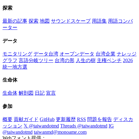
探索
最新の記事
探索
地図
サウンドスケープ
用語集
用語コンバ
ーター
データ
モニタリング
データ台湾
オープンデータ
台湾企業
ナレッジ
グラフ
言語分岐ツリー
台湾の形
人生の樹
主権ベンチ
2026
統一地方選
生命体
生命体
解剖図
日記
宣言
参加
概要
貢献ガイド
GitHub
更新履歴
RSS
問題を報告
ディスカ
ッション
𝕏 @taiwandotmd
Threads @taiwandotmd
IG
@taiwandotmd
taiwanmd@monoame.com
Webフォント提供：