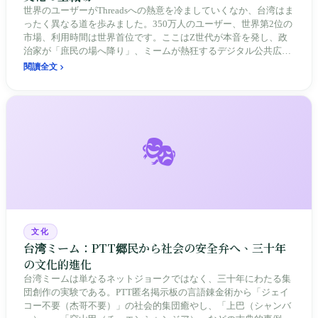
世界のユーザーがThreadsへの熱意を冷ましていくなか、台湾はま
ったく異なる道を歩みました。350万人のユーザー、世界第2位の
市場、利用時間は世界首位です。ここはZ世代が本音を発し、政
治家が「庶民の場へ降り」、ミームが熱狂するデジタル公共広場
となり、台湾のソーシャルメディア生態系を再定義しています。
閱讀全文
🎭
文化
台湾ミーム：PTT郷民から社会の安全弁へ、三十年
の文化的進化
台湾ミームは単なるネットジョークではなく、三十年にわたる集
団創作の実験である。PTT匿名掲示板の言語錬金術から「ジェイ
コー不要（杰哥不要）」の社会的集団癒やし、「上巴（シャンバ