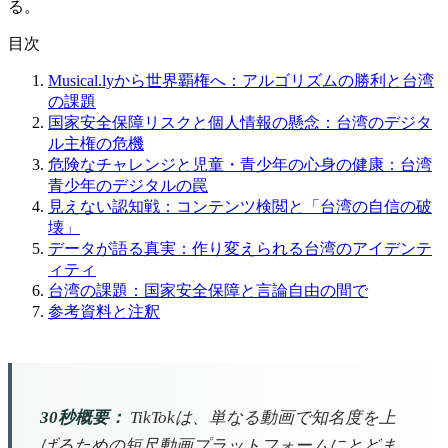
る。
目次
Musical.lyから世界覇権へ：アルゴリズムの勝利と台湾
の課題
国家安全保障リスクと個人情報の懸念：台湾のデジタ
ル主権の危機
危険なチャレンジと児童・青少年の心身の健康：台湾
青少年のデジタルの罠
見えない認知戦：コンテンツ検閲と「台湾の自信の破
壊」
データが語る真実：作り変えられる台湾のアイデンテ
ィティ
台湾の課題：国家安全保障と言論自由の間で
参考資料と注釈
30秒概要：
TikTokは、単なる動画で知名度を上
げるための短尺動画プラットフォームにとどま