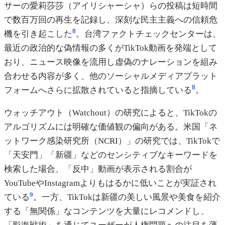
サーの愛莉莎莎（アイリシャーシャ）らの投稿は短時間
で数百万回の再生を記録し、深刻な民主主義への信頼危
8
機を引き起こした
。台湾ファクトチェックセンターは、
最近の政治的な偽情報の多くがTikTok動画を発端として
おり、ニュース映像を流用し虚偽のナレーションを組み
合わせる内容が多く、他のソーシャルメディアプラット
8
フォームへさらに拡散されていると指摘している
。
ウォッチアウト（Watchout）の研究によると、TikTokの
アルゴリズムには明確な価値観の偏向がある。米国「ネ
ットワーク感染研究所（NCRI）」の研究では、TikTokで
「天安門」「新疆」などのセンシティブなキーワードを
検索した場合、「反中」動画が表示される割合が
YouTubeやInstagramよりもはるかに低いことが実証され
9
ている
。一方、TikTokは新疆の美しい風景や美食を紹介
する「無関係」なコンテンツを大量にレコメンドし、