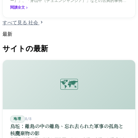
ー）」、「穿山甲（チュエンシャンジア）」などの古典的事例ま
で、台湾ミームは独自の「社会の安全弁」メカニズムへと進化
閱讀全文
し、気まずさ、トラウマ、政治的不安を共に担える文化記号へと
転換させてきた。
すべて見る 社会
最新
サイトの最新
🗺️
地理
8/8
烏坵：離島の中の離島、忘れ去られた軍事の孤島と
核廃棄物の影