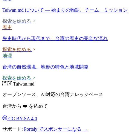
Taiwan.md について — 始まりの物語、チーム、ミッション
探索を始める
歴史
先史時代から現代まで、台湾の歴史の完全な流れ
探索を始める
地理
台湾の自然環境、地形の特色と地域開発
探索を始める
🇹🇼 Taiwan.md
オープンソース、AI対応の台湾ナレッジベース
台湾から ❤️ を込めて
CC BY-SA 4.0
サポート:
Portaly でスポンサーになる →