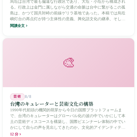
烏坵は台湾で最も偏遠な行政区であり、大坵・小坵から構成され
る。行政上は金門に属しながら交通の命脈は台中に繋がるこの孤
島は、かつて国共対峙の前線ゲリラ基地であった。本稿では烏坵
嶼灯台の再点灯が持つ主体性の意義、興化語文化の継承、そして
20年にわたる核廃棄物処分場選定をめぐる住民投票の論争を深く
閱讀全文
分析し、この辺境の島嶼が国家の物語の中で見せる孤独と韌性を
描く。
🎨
芸術
8/8
台湾のキュレーターと芸術文化の構築
1990年代初頭の機関的萌芽から今日の国際プラットフォームま
で、台湾のキュレーターはグローバル化の波の中でいかにして本
土の芸術ディスコースを構築し、国際ビエンナーレ体制の中でい
かにして自らの声を見出してきたのか。文化的アイデンティティ
と専門的制度の30年にわたる進化の歴史。
12 分