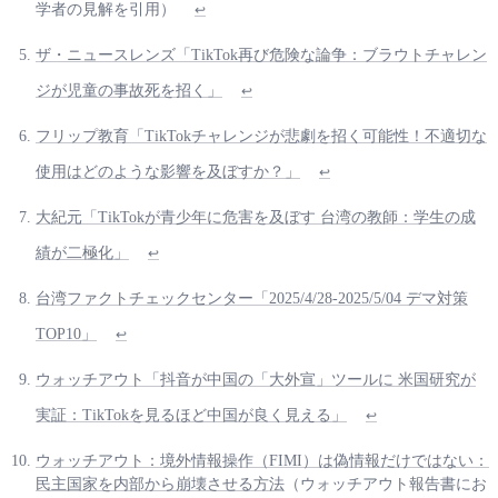
学者の見解を引用）
↩
ザ・ニュースレンズ「TikTok再び危険な論争：ブラウトチャレン
ジが児童の事故死を招く」
↩
フリップ教育「TikTokチャレンジが悲劇を招く可能性！不適切な
使用はどのような影響を及ぼすか？」
↩
大紀元「TikTokが青少年に危害を及ぼす 台湾の教師：学生の成
績が二極化」
↩
台湾ファクトチェックセンター「2025/4/28-2025/5/04 デマ対策
TOP10」
↩
ウォッチアウト「抖音が中国の「大外宣」ツールに 米国研究が
実証：TikTokを見るほど中国が良く見える」
↩
ウォッチアウト：境外情報操作（FIMI）は偽情報だけではない：
民主国家を内部から崩壊させる方法
（ウォッチアウト報告書にお