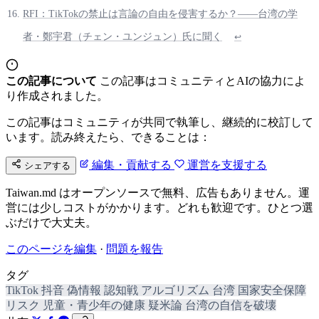
RFI：TikTokの禁止は言論の自由を侵害するか？――台湾の学
者・鄭宇君（チェン・ユンジュン）氏に聞く
↩
この記事について
この記事はコミュニティとAIの協力によ
り作成されました。
この記事はコミュニティが共同で執筆し、継続的に校訂して
います。読み終えたら、できることは：
編集・貢献する
運営を支援する
シェアする
Taiwan.md はオープンソースで無料、広告もありません。運
営には少しコストがかかります。どれも歓迎です。ひとつ選
ぶだけで大丈夫。
このページを編集
·
問題を報告
タグ
TikTok
抖音
偽情報
認知戦
アルゴリズム
台湾
国家安全保障
リスク
児童・青少年の健康
疑米論
台湾の自信を破壊