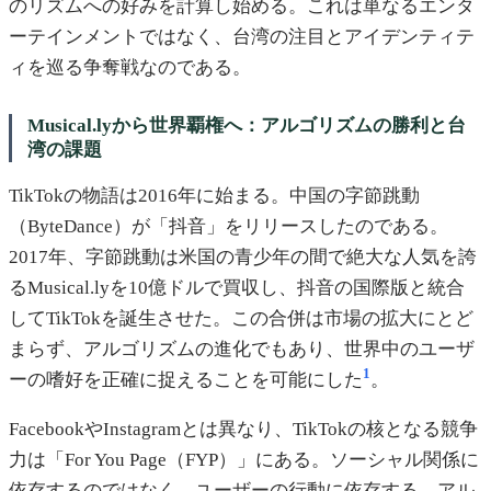
のリズムへの好みを計算し始める。これは単なるエンタ
ーテインメントではなく、台湾の注目とアイデンティテ
ィを巡る争奪戦なのである。
Musical.lyから世界覇権へ：アルゴリズムの勝利と台
湾の課題
TikTokの物語は2016年に始まる。中国の字節跳動
（ByteDance）が「抖音」をリリースしたのである。
2017年、字節跳動は米国の青少年の間で絶大な人気を誇
るMusical.lyを10億ドルで買収し、抖音の国際版と統合
してTikTokを誕生させた。この合併は市場の拡大にとど
まらず、アルゴリズムの進化でもあり、世界中のユーザ
1
ーの嗜好を正確に捉えることを可能にした
。
FacebookやInstagramとは異なり、TikTokの核となる競争
力は「For You Page（FYP）」にある。ソーシャル関係に
依存するのではなく、ユーザーの行動に依存する。アル