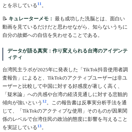
11
とを示している
。
📝
キュレーターメモ：
最も成功した洗脳とは、面白い
動画を見ているだけだと思わせながら、知らないうちに
自分の故郷への自信を失わせることである。
データが語る真実：作り変えられる台湾のアイデンテ
ィティ
台湾民主ラボが2025年に発表した「TikTok抖音使用者調
査報告」によると、TikTokのアクティブユーザーは非ユ
ーザーと比較して中国に対する好感度が著しく高く、
「疑米論」への共感や台湾の経済見通しに対する悲観的
12
傾向が強いという
。この報告書は反事実分析手法を通
じて、「TikTokのアクティブな使用」そのものが因果関
係のレベルで台湾住民の政治的態度に影響を与えること
13
を実証している
。