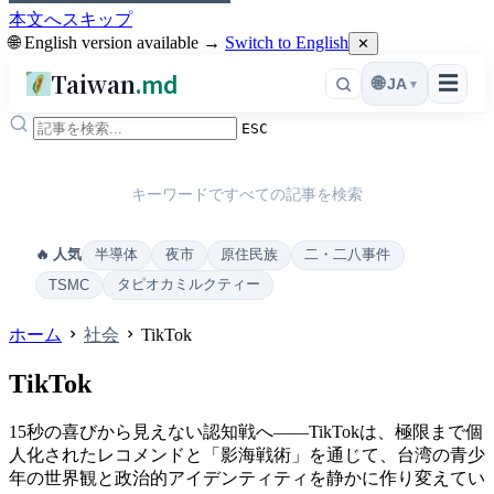
本文へスキップ
🌐 English version available →
Switch to English
✕
Taiwan
.md
☰
🌐
JA
▾
ESC
キーワードですべての記事を検索
半導体
夜市
原住民族
二・二八事件
🔥 人気
タピオカミルクティー
TSMC
ホーム
社会
TikTok
TikTok
15秒の喜びから見えない認知戦へ――TikTokは、極限まで個
人化されたレコメンドと「影海戦術」を通じて、台湾の青少
年の世界観と政治的アイデンティティを静かに作り変えてい