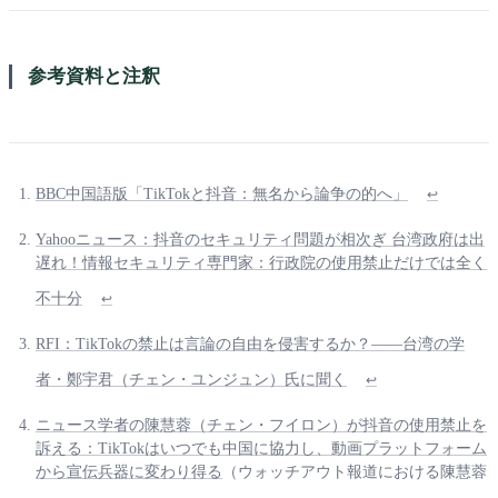
参考資料と注釈
BBC中国語版「TikTokと抖音：無名から論争の的へ」
↩
Yahooニュース：抖音のセキュリティ問題が相次ぎ 台湾政府は出
遅れ！情報セキュリティ専門家：行政院の使用禁止だけでは全く
不十分
↩
RFI：TikTokの禁止は言論の自由を侵害するか？――台湾の学
者・鄭宇君（チェン・ユンジュン）氏に聞く
↩
ニュース学者の陳慧蓉（チェン・フイロン）が抖音の使用禁止を
訴える：TikTokはいつでも中国に協力し、動画プラットフォーム
から宣伝兵器に変わり得る
（ウォッチアウト報道における陳慧蓉