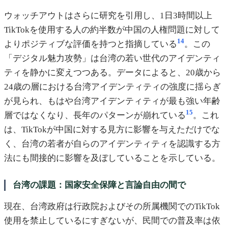
ウォッチアウトはさらに研究を引用し、1日3時間以上
TikTokを使用する人の約半数が中国の人権問題に対して
14
よりポジティブな評価を持つと指摘している
。この
「デジタル魅力攻勢」は台湾の若い世代のアイデンティ
ティを静かに変えつつある。データによると、20歳から
24歳の層における台湾アイデンティティの強度に揺らぎ
が見られ、もはや台湾アイデンティティが最も強い年齢
15
層ではなくなり、長年のパターンが崩れている
。これ
は、TikTokが中国に対する見方に影響を与えただけでな
く、台湾の若者が自らのアイデンティティを認識する方
法にも間接的に影響を及ぼしていることを示している。
台湾の課題：国家安全保障と言論自由の間で
現在、台湾政府は行政院およびその所属機関でのTikTok
使用を禁止しているにすぎないが、民間での普及率は依