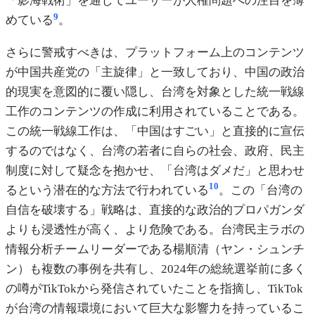
「影海戦術」を通じてユーザーが人権問題への注目を薄
9
めている
。
さらに警戒すべきは、プラットフォーム上のコンテンツ
が中国共産党の「主旋律」と一致しており、中国の政治
的現実を意図的に覆い隠し、台湾を対象とした統一戦線
工作のコンテンツの作成に利用されていることである。
この統一戦線工作は、「中国はすごい」と直接的に宣伝
するのではなく、台湾の若者に自らの社会、政府、民主
制度に対して疑念を抱かせ、「台湾はダメだ」と思わせ
10
るという潜在的な方法で行われている
。この「台湾の
自信を破壊する」戦略は、直接的な政治的プロパガンダ
よりも浸透性が高く、より危険である。台湾民主ラボの
情報分析チームリーダーである楊順清（ヤン・シュンチ
ン）も複数の事例を共有し、2024年の総統選挙前に多く
の噂がTikTokから発信されていたことを指摘し、TikTok
が台湾の情報環境において巨大な影響力を持っているこ