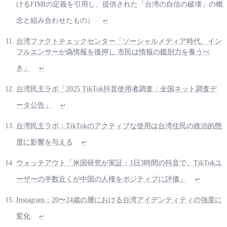
けるFIMIの定義を引用し、提供された「台湾の自信の破壊」の概
念と組み合わせたもの）
↩
台湾ファクトチェックセンター「ソーシャルメディア時代、イン
フルエンサーが偽情報を後押し 市民は情報の鑑別力を養うべ
き」
↩
台湾民主ラボ「2025 TikTok抖音使用者調査：全国ネット調査デ
ータ公告」
↩
台湾民主ラボ：TikTokのアクティブな使用は台湾住民の政治的態
度に影響を与える
↩
ウォッチアウト「米国研究が実証：1日3時間の抖音で、TikTokユ
ーザーの半数近くが中国の人権をポジティブに評価」
↩
Instagram：20〜24歳の層における台湾アイデンティティの強度に
変化
↩