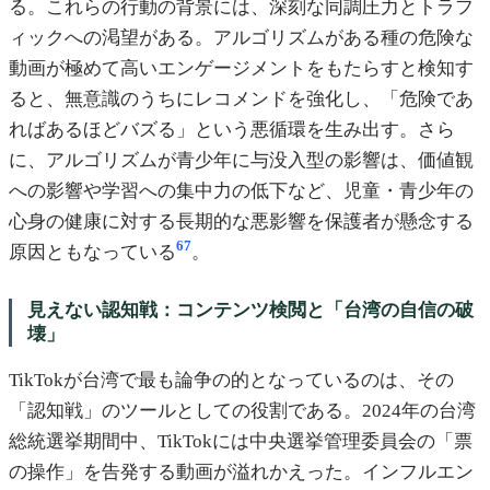
る。これらの行動の背景には、深刻な同調圧力とトラフ
ィックへの渇望がある。アルゴリズムがある種の危険な
動画が極めて高いエンゲージメントをもたらすと検知す
ると、無意識のうちにレコメンドを強化し、「危険であ
ればあるほどバズる」という悪循環を生み出す。さら
に、アルゴリズムが青少年に与没入型の影響は、価値観
への影響や学習への集中力の低下など、児童・青少年の
心身の健康に対する長期的な悪影響を保護者が懸念する
6
7
原因ともなっている
。
見えない認知戦：コンテンツ検閲と「台湾の自信の破
壊」
TikTokが台湾で最も論争の的となっているのは、その
「認知戦」のツールとしての役割である。2024年の台湾
総統選挙期間中、TikTokには中央選挙管理委員会の「票
の操作」を告発する動画が溢れかえった。インフルエン