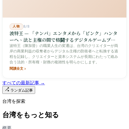
人物
8/8
波特王 — 「ナンパ」エンタメから「ピンク」ハンタ
ーへ、法と主権の間で格闘するデジタルゲームプレ
イヤー
波特王（陳加晉）の職業人生の変遷は、台湾のクリエイターが両
岸の商業利益の収奪者からデジタル主権の防衛者へと転換する過
程を記録し、クリエイターと資本システムが長期にわたって絡み
合う法的・所有権・財務の複雑性を明らかにします。
閱讀全文
すべての最新記事 →
ランダム記事
台湾を探索
台湾をもっと知る
概要