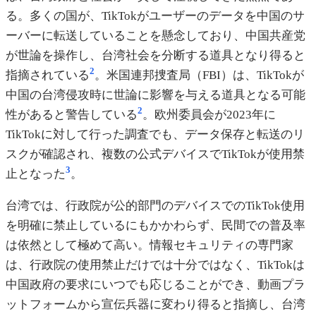
る。多くの国が、TikTokがユーザーのデータを中国のサ
ーバーに転送していることを懸念しており、中国共産党
が世論を操作し、台湾社会を分断する道具となり得ると
2
指摘されている
。米国連邦捜査局（FBI）は、TikTokが
中国の台湾侵攻時に世論に影響を与える道具となる可能
2
性があると警告している
。欧州委員会が2023年に
TikTokに対して行った調査でも、データ保存と転送のリ
スクが確認され、複数の公式デバイスでTikTokが使用禁
3
止となった
。
台湾では、行政院が公的部門のデバイスでのTikTok使用
を明確に禁止しているにもかかわらず、民間での普及率
は依然として極めて高い。情報セキュリティの専門家
は、行政院の使用禁止だけでは十分ではなく、TikTokは
中国政府の要求にいつでも応じることができ、動画プラ
ットフォームから宣伝兵器に変わり得ると指摘し、台湾