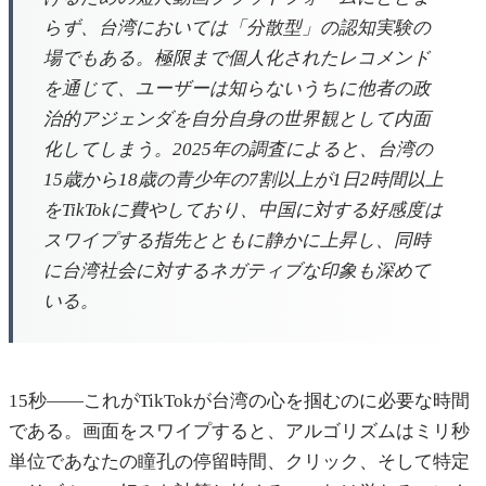
らず、台湾においては「分散型」の認知実験の
場でもある。極限まで個人化されたレコメンド
を通じて、ユーザーは知らないうちに他者の政
治的アジェンダを自分自身の世界観として内面
化してしまう。2025年の調査によると、台湾の
15歳から18歳の青少年の7割以上が1日2時間以上
をTikTokに費やしており、中国に対する好感度は
スワイプする指先とともに静かに上昇し、同時
に台湾社会に対するネガティブな印象も深めて
いる。
15秒――これがTikTokが台湾の心を掴むのに必要な時間
である。画面をスワイプすると、アルゴリズムはミリ秒
単位であなたの瞳孔の停留時間、クリック、そして特定