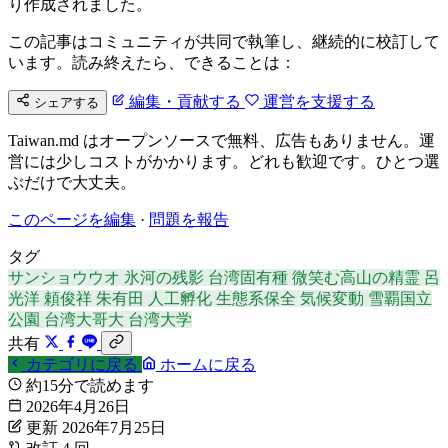
り作成されました。
この記事はコミュニティが共同で執筆し、継続的に校訂して
います。読み終えたら、できることは：
編集・貢献する
運営を支援する
シェアする
Taiwan.md はオープンソースで無料、広告もありません。運
営には少しコストがかかります。どれも歓迎です。ひとつ選
ぶだけで大丈夫。
このページを編集
·
問題を報告
タグ
サンショウウオ
氷河の残影
台湾固有種
微笑む高山の精霊
呂
光洋
頼俊祥
朱有田
人工孵化
生態系保全
気候変動
雪覇国立
公園
台湾大哥大
台湾大学
共有
カテゴリに戻る
ホームに戻る
約15分で読めます
2026年4月26日
更新 2026年7月25日