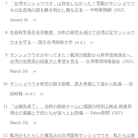
「台湾サンショウウオ」は存在しなかった！雪覇がサンショウウ
オの生息地の謎を解き明かし種を正名
— 中時新聞網. (2025,
January 8)
↩
生命科学系呂光洋教授、30年の研究を傾けて台湾の宝サンショウ
ウオを守る
— 国立台湾師範大学. (n.d.)
↩
サンショウウオがやってきた！氣河の残影から科学技術保全へ、
台湾の生態系の回復力と希望を見る
— 台湾環境情報協会. (2023,
March 10)
↩
サンショウウオ研究の師大助教、黒き奇萊にて崖から転落
— 自
由時報. (n.d.)
↩
『山椒魚來了』、当時の救助チームに感謝の特別上映会 頼俊祥
博士の遺孀と子供たちが深々とお辞儀
— Yahoo新聞. (2023,
March 10)
↩
氣河がもたらした微笑みの台湾固有サンショウウオ、私たちは彼