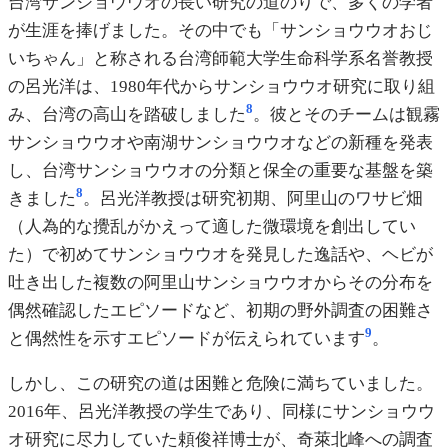
台湾サンショウウオの長い研究の道のりで、多くの学者
が生涯を捧げました。その中でも「サンショウウオおじ
いちゃん」と称される台湾師範大学生命科学系名誉教授
の呂光洋は、1980年代からサンショウウオ研究に取り組
8
み、台湾の高山を踏破しました
。彼とそのチームは観霧
サンショウウオや南湖サンショウウオなどの新種を発表
し、台湾サンショウウオの分類と保全の重要な基盤を築
8
きました
。呂光洋教授は研究初期、阿里山のワサビ畑
（人為的な攪乱がかえって適した微環境を創出してい
た）で初めてサンショウウオを発見した逸話や、ヘビが
吐き出した複数の阿里山サンショウウオからその分布を
偶然確認したエピソードなど、初期の野外調査の困難さ
9
と偶然性を示すエピソードが伝えられています
。
しかし、この研究の道は困難と危険に満ちていました。
2016年、呂光洋教授の学生であり、同様にサンショウウ
オ研究に尽力していた頼俊祥博士が、奇萊北峰への調査