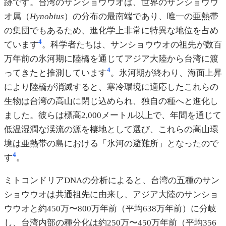
跡です。台湾のサンショウウオは、世界のサンショウウ
オ属（
Hynobius
）の分布の最南端であり、唯一の亜熱帯
の集団でもあるため、進化学上非常に特異な地位を占め
4
ています
。科学者たちは、サンショウウオの祖先が数百
万年前の氷河期に陸橋を通じてアジア大陸から台湾に渡
4
ってきたと推測しています
。氷河期が終わり、海面上昇
により陸橋が消滅すると、寒冷環境に適応したこれらの
生物は台湾の高山に閉じ込められ、独自の種へと進化し
ました。彼らは標高2,000メートル以上で、年間を通じて
低温湿潤な渓流の源を棲地として選び、これらの高山環
境は亜熱帯の島における「氷河の避難所」となったので
4
す
。
ミトコンドリアDNAの分析によると、台湾の五種のサン
ショウウオは共通祖先に由来し、アジア大陸のサンショ
ウウオと約450万〜800万年前（平均638万年前）に分岐
し、台湾内部の種分化は約250万〜450万年前（平均356