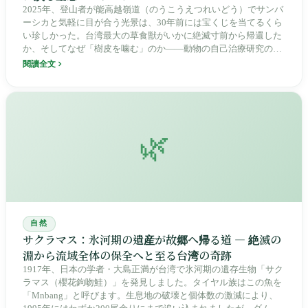
2025年、登山者が能高越嶺道（のうこうえつれいどう）でサンバ
ーシカと気軽に目が合う光景は、30年前には宝くじを当てるくら
い珍しかった。台湾最大の草食獣がいかに絶滅寸前から帰還した
か、そしてなぜ「樹皮を噛む」のか——動物の自己治療研究の発
見、台湾高山生態の複雑なバランス、そして原住民族の文化的記
閱讀全文
憶を解き明かす
🌿
自然
サクラマス：氷河期の遺産が故郷へ帰る道 ― 絶滅の
淵から流域全体の保全へと至る台湾の奇跡
1917年、日本の学者・大島正満が台湾で氷河期の遺存生物「サク
ラマス（櫻花鉤吻鮭）」を発見しました。タイヤル族はこの魚を
「Mnbang」と呼びます。生息地の破壊と個体数の激減により、