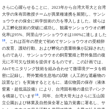
さらに心躍らせることに、2023年から台湾大哥大と台湾
大学の朱有田教授チームが異業種連携を展開し、サンシ
ョウウオの保全に科学技術の力を導入しました。彼らは
人工孵化技術の突破に成功し、観霧サンショウウオの孵
化率は95%、阿里山サンショウウオは100%に達しました
18
。これは百年の歴史で初めてサンショウウオの受精卵
の发育、護幼行動、および孵化の貴重映像が記録された
ものであり、サンショウウオの飼育繁殖と野外集団の復
元に不可欠な技術を提供するものです。この計画では、
AIoTモニタリング技術を組み合わせて微環境データを精
密に記録し、野外繁殖生息地の試験（人工的な遮蔽物の
設置など）を実施するとともに、遺伝物質の保存（液体
窒素・超低温設備）により、台湾固有種の遺伝子バンク
18
を構築しています
。同年、台湾大哥大はさらに玉山国
立公園および林業及自然保全署と協力覚書に署名し、サ