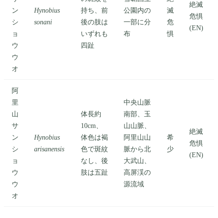
絶滅
ン
Hynobius
持ち、前
公園内の
滅
危惧
シ
sonani
後の肢は
一部に分
危
(EN)
ョ
いずれも
布
惧
ウ
四趾
ウ
オ
阿
里
中央山脈
山
体長約
南部、玉
サ
10cm、
山山脈、
絶滅
ン
Hynobius
体色は褐
阿里山山
希
危惧
シ
arisanensis
色で斑紋
脈から北
少
(EN)
ョ
なし、後
大武山、
ウ
肢は五趾
高屏渓の
ウ
源流域
オ