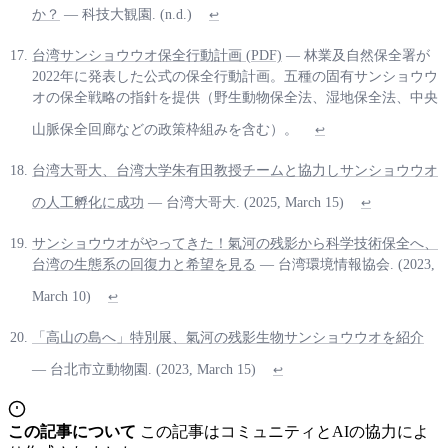
か？
— 科技大観園. (n.d.)
↩
台湾サンショウウオ保全行動計画 (PDF)
— 林業及自然保全署が
2022年に発表した公式の保全行動計画。五種の固有サンショウウ
オの保全戦略の指針を提供（野生動物保全法、湿地保全法、中央
山脈保全回廊などの政策枠組みを含む）。
↩
台湾大哥大、台湾大学朱有田教授チームと協力しサンショウウオ
の人工孵化に成功
— 台湾大哥大. (2025, March 15)
↩
サンショウウオがやってきた！氣河の残影から科学技術保全へ、
台湾の生態系の回復力と希望を見る
— 台湾環境情報協会. (2023,
March 10)
↩
「高山の島へ」特別展、氣河の残影生物サンショウウオを紹介
— 台北市立動物園. (2023, March 15)
↩
この記事について
この記事はコミュニティとAIの協力によ