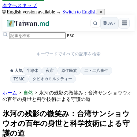
本文へスキップ
🌐 English version available →
Switch to English
✕
Taiwan
.md
☰
🌐
JA
▾
ESC
キーワードですべての記事を検索
半導体
夜市
原住民族
二・二八事件
🔥 人気
タピオカミルクティー
TSMC
ホーム
自然
氷河の残影の微笑み：台湾サンショウウオ
の百年の身世と科学技術による守護の道
氷河の残影の微笑み：台湾サンショウ
ウオの百年の身世と科学技術による守
護の道