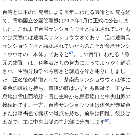
台湾と日本の研究者による長年にわたる議論と研究を経
て、雪覇国立公園管理処は2025年1月に正式に公告しま
した。これまで台湾サンショウウオと誤認されていたも
のは実際には楚南氏サンショウウオであり、逆に楚南氏
サンショウウオと誤認されていたものこそが台湾サンシ
6
7
ョウウオの「本体」であると
。この百年にわたる「身
元の錯置」は、科学者たちの努力によってようやく解明
され、生物分類学の厳密さと課題を浮き彫りにしまし
た。正名後の特徴として、楚南氏サンショウウオは体に
黄色の斑紋を持ち、前後の肢はいずれも四趾で、主な生
息地は雪山西稜線・雪山主峰から思源埡口と中央山脈の
接続部です。一方、台湾サンショウウオは体色が赤褐色
または暗褐色で塊状の斑点を持ち、前肢は四趾、後肢は
6
7
五趾で、主に中央山脈の中北部に分布します
。