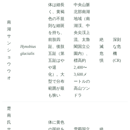
体は細長
中央山脈
く、黄褐
北部南湖
色の不規
地域（南
南
則な細斑
湖渓、中
湖
を持ち、
央尖渓上
サ
前肢四
流、太魯
絶
深刻
ン
Hynobius
趾、後肢
閣国立公
滅
な危
シ
glacialis
五趾（第
園内）、
危
機
ョ
五趾はや
標高約
惧
(CR)
ウ
や退
2,400〜
ウ
化）。大
3,600メ
オ
型で分布
ートルの
範囲が最
高山ツン
も狭い
ドラ
楚
南
氏
体に黄色
サ
の斑紋を
雪覇国立
絶