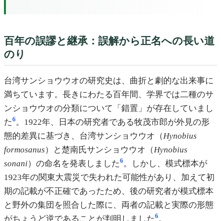
百年の誤謬と継承：誤解から正名への長い道
のり
台湾サンショウウオの研究史は、曲折と劇的な出来事に
満ちています。長きにわたる百年間、学界では二種のサ
ンショウウオの分類について「錯置」が存在していまし
6
た
。1922年、日本の研究者である牧茂市郎が外見の形
態的差異に基づき、台湾サンショウウオ（
Hynobius
formosanus
）と楚南氏サンショウウオ（
Hynobius
6
sonani
）の命名を発表しました
。しかし、模式標本が
1923年の関東大震災で失われた可能性があり、加えて初
期の記載が不正確であったため、後の研究者が模式標本
と野外の集団を照合した際に、両者の記載と実際の形態
6
がちょうど逆であることが判明しました
。