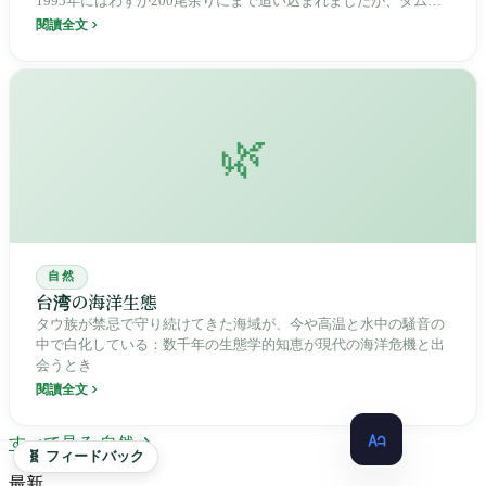
1995年にはわずか200尾余りにまで追い込まれましたが、ダムの
撤去、人工繁殖、そして革新的な「無水輸送」技術を通じて、
閱讀全文
2023年には1万8000尾という過去最高を記録しました。近年は変
動が見られますが、1万5000尾以上の水準で安定しており、台湾
における流域全体の保全の成功事例となっています。
🌿
自然
台湾の海洋生態
タウ族が禁忌で守り続けてきた海域が、今や高温と水中の騒音の
中で白化している：数千年の生態学的知恵が現代の海洋危機と出
会うとき
閱讀全文
すべて見る 自然
🧬 フィードバック
最新