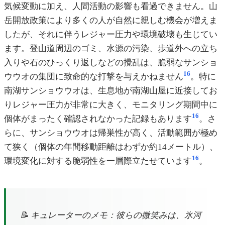
気候変動に加え、人間活動の影響も看過できません。山
岳開放政策により多くの人が自然に親しむ機会が増えま
したが、それに伴うレジャー圧力や環境破壊も生じてい
ます。登山道周辺のゴミ、水源の污染、歩道外への立ち
入りや石のひっくり返しなどの攪乱は、脆弱なサンショ
16
ウウオの集団に致命的な打撃を与えかねません
。特に
南湖サンショウウオは、生息地が南湖山屋に近接してお
りレジャー圧力が非常に大きく、モニタリング期間中に
16
個体がまったく確認されなかった記録もあります
。さ
らに、サンショウウオは帰巣性が高く、活動範囲が極め
て狭く（個体の年間移動距離はわずか約14メートル）、
16
環境変化に対する脆弱性を一層際立たせています
。
📝 キュレーターのメモ：彼らの微笑みは、氷河