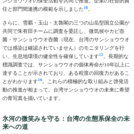
ンショウウオの保全活動を共同で推進。企業の社会的責
18
任と部門間連携の模範を示しました
。
さらに、雪覇・玉山・太魯閣の三つの山岳型国立公園が
共同で朱有田チームに調査を委託し、微気候やカビ壺
菌・サンショウウオ壺菌（現在、台湾のサンショウウオ
では感染は確認されていません）のモニタリングを行
12
い、生息地環境の健全性を確保しています
。長期的な
標識調査では、サンショウウオの個体寿命が10年以上に
達することが示されており、ある程度の回復力があるこ
16
とがわかります
。これらの積極的な取り組みと啓発活
動の推進が相まって、台湾サンショウウオの未来に希望
の青写真を描いています。
氷河の微笑みを守る：台湾の生態系保全の未
来への道