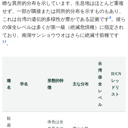
瞭な異所的分布を示しています。生息地はほとんど重複
せず、一部が隣接または同所的分布を示すものもあり、
4
これは台湾の遺伝的多様性が豊かである証拠です
。彼ら
の保全レベルは多くが第一級（絶滅危惧種）に指定され
ており、南湖サンショウウオはさらに絶滅寸前種です
13
。
台
湾
IUCN
保
種
形態的特
レッ
学名
主な分布
全
名
徴
ドリ
レ
スト
ベ
ル
観
体色は全
霧