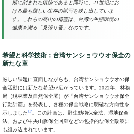
期に刻まれた痕跡であると同時に、21世紀にお
ける最も厳しい生存の試写を映し出していま
す。これらの高山の精霊は、台湾の生態環境の
健康を測る「見張り番」なのです。
希望と科学技術：台湾サンショウウオ保全の
新たな章
厳しい課題に直面しながらも、台湾サンショウウオの保
全活動には新たな希望が広がっています。2022年、林務
局（現林業及自然保全署）が『台湾サンショウウオ保全
行動計画』を発表し、各種の保全戦略に明確な方向性を
17
示しました
。この計画は、野生動物保全法、湿地保全
法、および中央山脈保全回廊などの包括的な保全政策に
も組み込まれています。