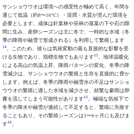
サンショウウオは環境への感受性が極めて高く、年間を
通じて低温（約8〜16°C）・湿潤・水質が澄んだ環境を
必要とします。成体は針葉林や笹林の落葉の下や石の隙
間に生み、産卵シーズンは主に冬で、一時的な水域（冬
季の降雨や融雪で形成される）を利用して繁殖します
14
。このため、彼らは気候変動の最も直接的な影響を受
15
ける生物であり、指標生物でもあります
。地球温暖化
による高山の気温上昇、降雨パターンの変化、冬季の降
雪減少は、サンショウウオの繁殖と生存を直接的に脅か
します。例えば、冬季の降雨や融雪水の不足はサンショ
ウウオの繁殖に適した水域を減少させ、頻繁な豪雨は卵
15
嚢を流してしまう可能性があります
。極端な気候下で
冬季の降水や融雪が連続して不足すると、繁殖に失敗す
ることもあり、その繁殖シーズンは5〜6ヶ月にも及びま
16
す
。