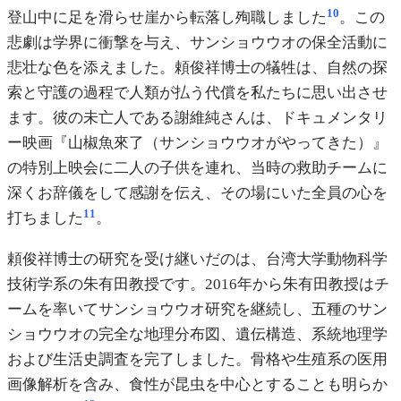
10
登山中に足を滑らせ崖から転落し殉職しました
。この
悲劇は学界に衝撃を与え、サンショウウオの保全活動に
悲壮な色を添えました。頼俊祥博士の犠牲は、自然の探
索と守護の過程で人類が払う代償を私たちに思い出させ
ます。彼の未亡人である謝維純さんは、ドキュメンタリ
ー映画『山椒魚來了（サンショウウオがやってきた）』
の特別上映会に二人の子供を連れ、当時の救助チームに
深くお辞儀をして感謝を伝え、その場にいた全員の心を
11
打ちました
。
頼俊祥博士の研究を受け継いだのは、台湾大学動物科学
技術学系の朱有田教授です。2016年から朱有田教授はチ
ームを率いてサンショウウオ研究を継続し、五種のサン
ショウウオの完全な地理分布図、遺伝構造、系統地理学
および生活史調査を完了しました。骨格や生殖系の医用
画像解析を含み、食性が昆虫を中心とすることも明らか