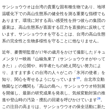
サンショウウオは台湾の貴重な固有種生物であり、地球
温暖化下での高山生態系の健全性を測る重要な指標でも
あります。環境に対する高い感受性を持つ彼らの集団の
盛衰は、高山生態系が直面する圧力を直接的に反映して
います。サンショウウオを守ることは、台湾の高山生態
系の完全性と生物多様性を守ることに他なりません。
近年、麥覺明監督が17年の歳月をかけて撮影したドキュ
メンタリー映画『山椒魚來了（サンショウウオがやって
きた）』の公開や、科学者たちの絶え間ない努力によ
り、ますます多くの台湾の人々がこの「氷河の使者」を
19
知り、関心を寄せるようになっています
。台北市立動
物園などの機関も「高山の島へ」サンショウウオ特別展
を開催し、最新の研究成果を発表し、気候変動対策の推
20
進や登山時の汚染・攪乱の回避を呼びかけています
。
この注目の高まりは、サンショウウオの保全活動に新た