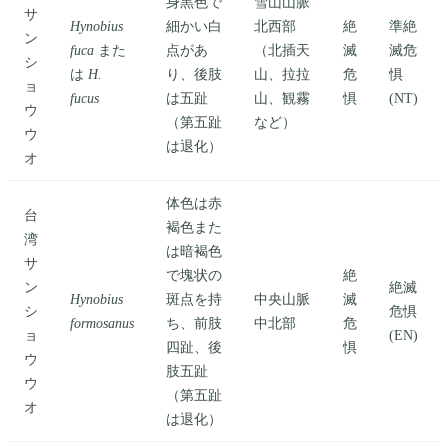
身黒色で
雪山山脈
サ
Hynobius
細かい白
北西部
絶
準絶
ン
fuca
また
点があ
（北插天
滅
滅危
シ
は
H.
り、後肢
山、拉拉
危
惧
ョ
fucus
は五趾
山、観霧
惧
(NT)
ウ
（第五趾
など）
ウ
は退化）
オ
体色は赤
台
褐色また
湾
は暗褐色
サ
で塊状の
絶
ン
絶滅
Hynobius
斑点を持
中央山脈
滅
シ
危惧
formosanus
ち、前肢
中北部
危
ョ
(EN)
四趾、後
惧
ウ
肢五趾
ウ
（第五趾
オ
は退化）