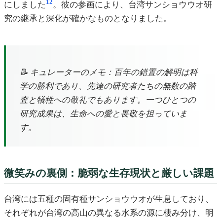
12
にしました
。彼の参画により、台湾サンショウウオ研
究の継承と深化が確かなものとなりました。
📝 キュレーターのメモ：百年の錯置の解明は科
学の勝利であり、先達の研究者たちの無数の踏
査と犠牲への敬礼でもあります。一つひとつの
研究成果は、生命への愛と畏敬を担っていま
す。
微笑みの裏側：脆弱な生存現状と厳しい課題
台湾には五種の固有種サンショウウオが生息しており、
それぞれが台湾の高山の異なる水系の源に棲み分け、明