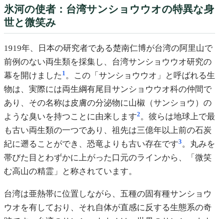
氷河の使者：台湾サンショウウオの特異な身
世と微笑み
1919年、日本の研究者である楚南仁博が台湾の阿里山で
前例のない両生類を採集し、台湾サンショウウオ研究の
1
幕を開けました
。この「サンショウウオ」と呼ばれる生
物は、実際には両生綱有尾目サンショウウオ科の仲間で
あり、その名称は皮膚の分泌物に山椒（サンショウ）の
2
ような臭いを持つことに由来します
。彼らは地球上で最
も古い両生類の一つであり、祖先は三億年以上前の石炭
3
紀に遡ることができ、恐竜よりも古い存在です
。丸みを
帯びた目とわずかに上がった口元のラインから、「微笑
む高山の精霊」と称されています。
台湾は亜熱帯に位置しながら、五種の固有種サンショウ
ウオを有しており、それ自体が直感に反する生態系の奇