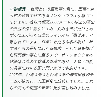
30秒概要：
台湾という亜熱帯の島に、五種の氷
河期の残影生物であるサンショウウオが息づい
ています。彼らは標高2,000メートル以上の高山
の渓流の源に静かに生み、丸みを帯びた目とわ
ずかに上がった口元のラインから「微笑み」と
称されています。百年にわたる命名の誤り、科
学者たちの長年にわたる探求、そして命を捧げ
た研究者の存在に至るまで、サンショウウオの
物語は台湾の生態系の奇跡であり、人類と自然
の共存に対する深い問いかけでもあります。
2025年、台湾大哥大と台湾大学の朱有田教授チ
ームが協力し、人工孵化に成功しました。これ
らの高山の精霊の未来に光が差し込みました。