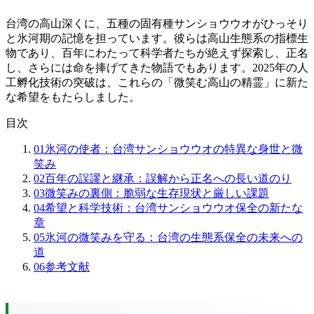
台湾の高山深くに、五種の固有種サンショウウオがひっそり
と氷河期の記憶を担っています。彼らは高山生態系の指標生
物であり、百年にわたって科学者たちが絶えず探索し、正名
し、さらには命を捧げてきた物語でもあります。2025年の人
工孵化技術の突破は、これらの「微笑む高山の精霊」に新た
な希望をもたらしました。
目次
01
氷河の使者：台湾サンショウウオの特異な身世と微
笑み
02
百年の誤謬と継承：誤解から正名への長い道のり
03
微笑みの裏側：脆弱な生存現状と厳しい課題
04
希望と科学技術：台湾サンショウウオ保全の新たな
章
05
氷河の微笑みを守る：台湾の生態系保全の未来への
道
06
参考文献