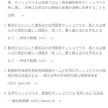
事。サンショウウオは魚類ではなく両生綱有尾目サンショウウオ
科に属し、名称は日本語の山椒味の皮膚分泌物に由来することを
説明。
↩
氣河がもたらした微笑みの台湾固有サンショウウオ、私たちは彼
らが21世紀の厳しい課題を「笑って」乗り越えるのを手伝える
か？
— 科技大観園. (n.d.)
↩
氣河がもたらした微笑みの台湾固有サンショウウオ、私たちは彼
らが21世紀の厳しい課題を「笑って」乗り越えるのを手伝える
か？
— 科技大観園. (n.d.)
↩
動物科学技術学系朱有田教授チームが台湾のサンショウウオの地
理分布を完成させる
— 国立台湾大学持続可能な開発推進室.
(2023, April 26)
↩
台湾サンショウウオ、楚南氏サンショウウオ 百年にわたる誤認
— 聯合新聞網. (2025, January 9)
↩