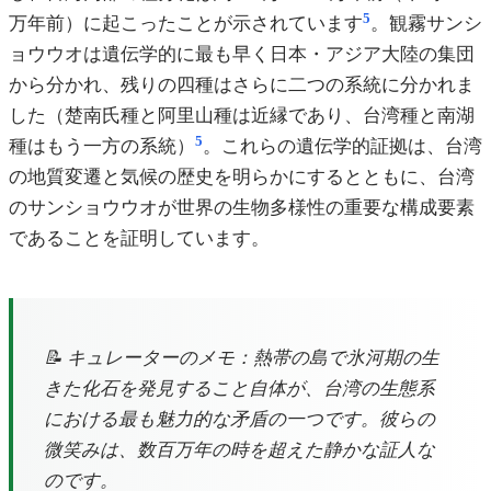
5
万年前）に起こったことが示されています
。観霧サンシ
ョウウオは遺伝学的に最も早く日本・アジア大陸の集団
から分かれ、残りの四種はさらに二つの系統に分かれま
した（楚南氏種と阿里山種は近縁であり、台湾種と南湖
5
種はもう一方の系統）
。これらの遺伝学的証拠は、台湾
の地質変遷と気候の歴史を明らかにするとともに、台湾
のサンショウウオが世界の生物多様性の重要な構成要素
であることを証明しています。
📝 キュレーターのメモ：熱帯の島で氷河期の生
きた化石を発見すること自体が、台湾の生態系
における最も魅力的な矛盾の一つです。彼らの
微笑みは、数百万年の時を超えた静かな証人な
のです。