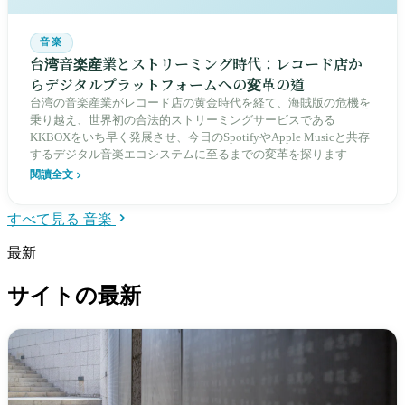
音楽
台湾音楽産業とストリーミング時代：レコード店か
らデジタルプラットフォームへの変革の道
台湾の音楽産業がレコード店の黄金時代を経て、海賊版の危機を
乗り越え、世界初の合法的ストリーミングサービスである
KKBOXをいち早く発展させ、今日のSpotifyやApple Musicと共存
するデジタル音楽エコシステムに至るまでの変革を探ります
閱讀全文
すべて見る 音楽
最新
サイトの最新