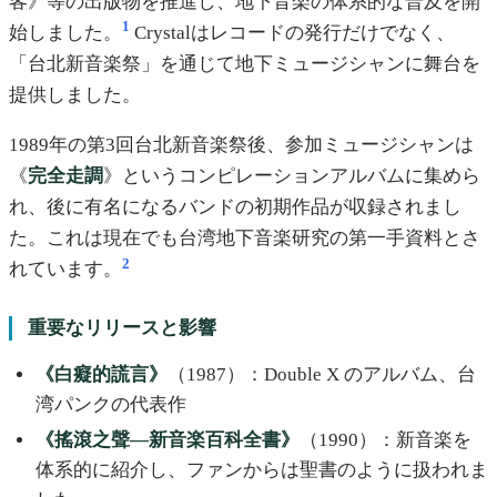
客》等の出版物を推進し、地下音楽の体系的な普及を開
1
始しました。
Crystalはレコードの発行だけでなく、
「台北新音楽祭」を通じて地下ミュージシャンに舞台を
提供しました。
1989年の第3回台北新音楽祭後、参加ミュージシャンは
《
完全走調
》というコンピレーションアルバムに集めら
れ、後に有名になるバンドの初期作品が収録されまし
た。これは現在でも台湾地下音楽研究の第一手資料とさ
2
れています。
重要なリリースと影響
《白癡的謊言》
（1987）：Double X のアルバム、台
湾パンクの代表作
《搖滾之聲—新音楽百科全書》
（1990）：新音楽を
体系的に紹介し、ファンからは聖書のように扱われま