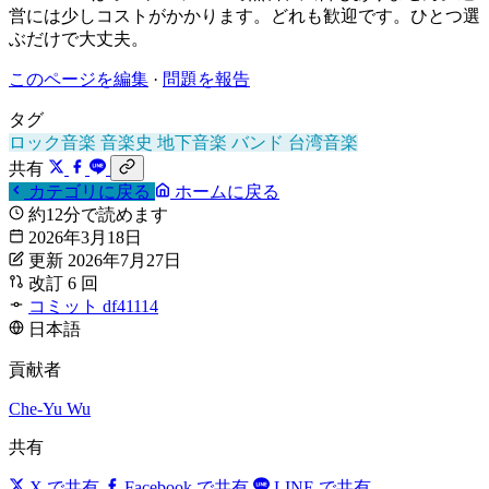
営には少しコストがかかります。どれも歓迎です。ひとつ選
ぶだけで大丈夫。
このページを編集
·
問題を報告
タグ
ロック音楽
音楽史
地下音楽
バンド
台湾音楽
共有
カテゴリに戻る
ホームに戻る
約12分で読めます
2026年3月18日
更新 2026年7月27日
改訂 6 回
コミット df41114
日本語
貢献者
Che-Yu Wu
共有
X で共有
Facebook で共有
LINE で共有