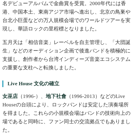
名デビューアルバムで金曲賞を受賞。2000年代には香
港、中国本土、東南アジア市場へ進出し、北京の鳥巣や
台北小巨蛋などの万人規模会場でのワールドツアーを実
現し、華語ロックの里程標となりました。
五月天は「相信音楽」レーベルを自主管理し、「大団誕
生」などのオーディション企画で後進バンドを積極的に
支援し、創作者から台湾インディーズ音楽エコシステム
の重要な支柱へと転換しました。
Live House 文化の確立
女巫店
（1996-）、
地下社會
（1996-2013）などのLive
Houseの台頭により、ロックバンドは安定した演奏場所
を得ました。これらの小規模会場はバンドの技術向上の
場であると同時に、ファン同士の交流拠点でもありまし
た。