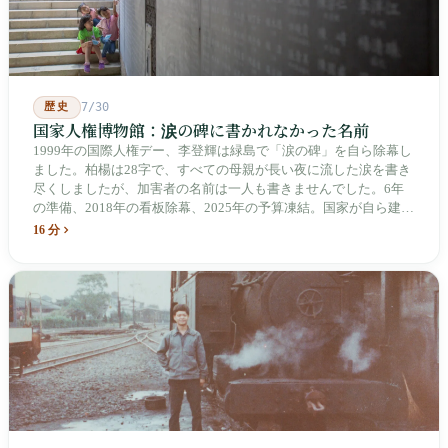
歴史
7/30
国家人権博物館：涙の碑に書かれなかった名前
1999年の国際人権デー、李登輝は緑島で「涙の碑」を自ら除幕し
ました。柏楊は28字で、すべての母親が長い夜に流した涙を書き
尽くしましたが、加害者の名前は一人も書きませんでした。6年
の準備、2018年の看板除幕、2025年の予算凍結。国家が自ら建
て、自らが行ったことを記念する博物館です。しかし解厳から39
16 分
年、一人の加害者も司法裁判を受けていません。