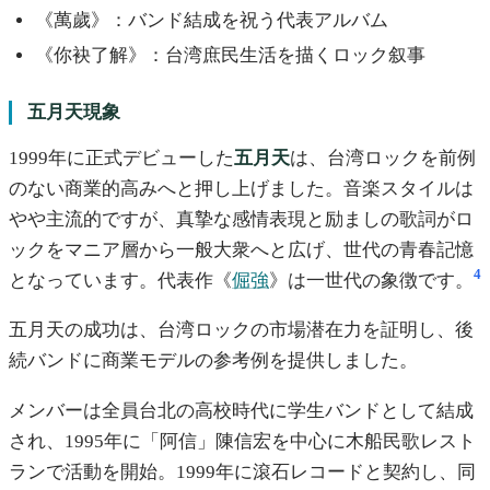
《萬歲》：バンド結成を祝う代表アルバム
《你袂了解》：台湾庶民生活を描くロック叙事
五月天現象
1999年に正式デビューした
五月天
は、台湾ロックを前例
のない商業的高みへと押し上げました。音楽スタイルは
やや主流的ですが、真摯な感情表現と励ましの歌詞がロ
ックをマニア層から一般大衆へと広げ、世代の青春記憶
4
となっています。代表作《
倔強
》は一世代の象徴です。
五月天の成功は、台湾ロックの市場潜在力を証明し、後
続バンドに商業モデルの参考例を提供しました。
メンバーは全員台北の高校時代に学生バンドとして結成
され、1995年に「阿信」陳信宏を中心に木船民歌レスト
ランで活動を開始。1999年に滾石レコードと契約し、同