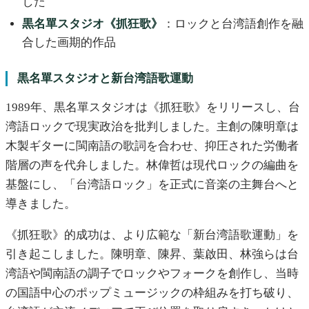
した
黒名單スタジオ《抓狂歌》
：ロックと台湾語創作を融
合した画期的作品
黒名單スタジオと新台湾語歌運動
1989年、黒名單スタジオは《抓狂歌》をリリースし、台
湾語ロックで現実政治を批判しました。主創の陳明章は
木製ギターに閩南語の歌詞を合わせ、抑圧された労働者
階層の声を代弁しました。林偉哲は現代ロックの編曲を
基盤にし、「台湾語ロック」を正式に音楽の主舞台へと
導きました。
《抓狂歌》的成功は、より広範な「新台湾語歌運動」を
引き起こしました。陳明章、陳昇、葉啟田、林強らは台
湾語や閩南語の調子でロックやフォークを創作し、当時
の国語中心のポップミュージックの枠組みを打ち破り、