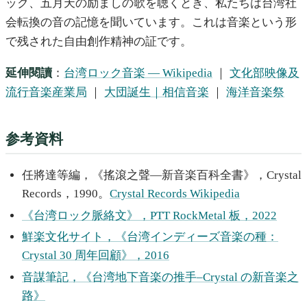
ック、五月天の励ましの歌を聴くとき、私たちは台湾社
会転換の音の記憶を聞いています。これは音楽という形
で残された自由創作精神の証です。
延伸閱讀
：
台湾ロック音楽 — Wikipedia
｜
文化部映像及
流行音楽産業局
｜
大団誕生｜相信音楽
｜
海洋音楽祭
参考資料
任將達等編，《搖滾之聲—新音楽百科全書》，Crystal
Records，1990。
Crystal Records Wikipedia
《台湾ロック脈絡文》，PTT RockMetal 板，2022
鮮楽文化サイト，《台湾インディーズ音楽の種：
Crystal 30 周年回顧》，2016
音謀筆記，《台湾地下音楽の推手–Crystal の新音楽之
路》