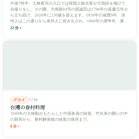
午後7時半、士林夜市の入口では韓国人観光客が大鶏排を掲げて
自撮りをし、その隣、大南路84号の慈諴宮は1796年の嘉慶元年か
ら立ち続け、2026年に230歳を迎えます。1859年の咸豊9年、漳
州人はこの通りから泉州人に焼き出され、1860年の庚申年、潘永
清は下樹林に大東路・大南路・大西路・大北路という四本の整然
22 分
とした街路を引き、廟をその真ん中に置きました。1909年、日本
人は廟の向かいに市場を建て、1955年には陽明戯院が文林路に落
成し、1992年に豪大大鶏排が台中で発明され、1999年に士林へ進
出しました。2002年に戦後増築された屋根付き部分が撤去され、
2011年に新市場が開業し、地下フード街は朝から晩まで二交代で
人が入れ替わります。廟はいまも元の場所にありますが、その足
元では毎日二つの都市が交代で現れます。
グルメ
7/30
台湾の眷村料理
1949年の大移動がもたらした中国各省の味覚。竹矢来の囲いの中
の厨房から、眷村解体後の味覚の保存まで。
8 分