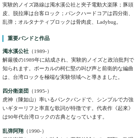
実験的ノイズ路線は濁水溪公社と夾子電動大楽隊；豚頭
皮、脱拉庫は台客ロック；パンクハードコアは四分衛、
乱弹；オルタナティブロックは骨肉皮、Ladybug。
重要バンドと作品
濁水溪公社
（1989-）
解厳後の1989年に結成され、実験的ノイズと政治批判で
知られます。ボーカルの柯仁堅の叫び声と前衛的な編曲
は、台湾ロックを極端な実験領域へと導きました。
四分衛楽団
（1995-）
虎神（陳如山）率いるパンクバンドで、シンプルで力強
いギターリフと率直な歌詞が特徴です。代表作《起來》
は90年代台湾ロックの古典となっています。
乱弹阿翔
（1990-）