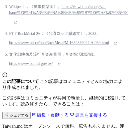
Wikipedia，《董事長楽団》。
https://zh.wikipedia.org/zh-
hant/%E8%91%A3%E4%BA%8B%E9%95%B7%E6%A8%82%E5%9
↩
PTT RockMetal 板，《台湾ロック脈絡文》，2022。
https://www.ptt.cc/bbs/RockMetal/M.1652359027.A.050.html
↩
文化部映像及流行音楽産業局，音楽祭活動記録。
https://www.bamid.gov.tw/
↩
この記事について
この記事はコミュニティとAIの協力によ
り作成されました。
この記事はコミュニティが共同で執筆し、継続的に校訂して
います。読み終えたら、できることは：
編集・貢献する
運営を支援する
シェアする
Taiwan.md はオープンソースで無料、広告もありません。運