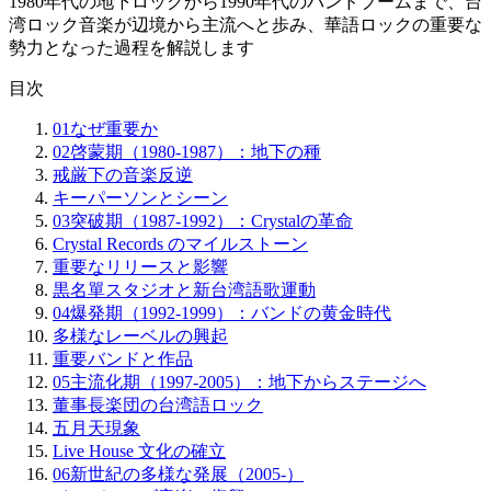
1980年代の地下ロックから1990年代のバンドブームまで、台
湾ロック音楽が辺境から主流へと歩み、華語ロックの重要な
勢力となった過程を解説します
目次
01
なぜ重要か
02
啓蒙期（1980-1987）：地下の種
戒厳下の音楽反逆
キーパーソンとシーン
03
突破期（1987-1992）：Crystalの革命
Crystal Records のマイルストーン
重要なリリースと影響
黒名單スタジオと新台湾語歌運動
04
爆発期（1992-1999）：バンドの黄金時代
多様なレーベルの興起
重要バンドと作品
05
主流化期（1997-2005）：地下からステージへ
董事長楽団の台湾語ロック
五月天現象
Live House 文化の確立
06
新世紀の多様な発展（2005-）