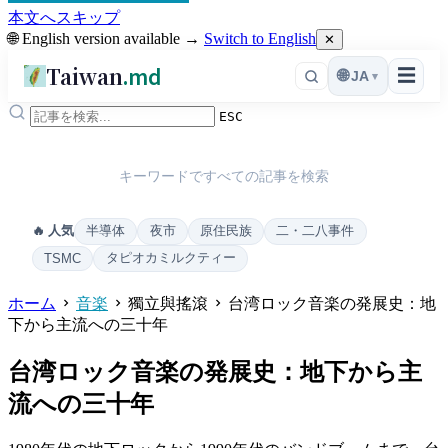
本文へスキップ
🌐 English version available →
Switch to English
✕
Taiwan
.md
☰
🌐
JA
▾
ESC
キーワードですべての記事を検索
半導体
夜市
原住民族
二・二八事件
🔥 人気
タピオカミルクティー
TSMC
ホーム
音楽
獨立與搖滾
台湾ロック音楽の発展史：地
下から主流への三十年
台湾ロック音楽の発展史：地下から主
流への三十年