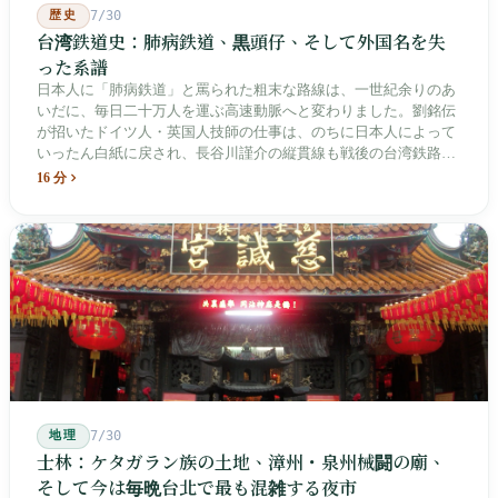
歴史
7/30
台湾鉄道史：肺病鉄道、黒頭仔、そして外国名を失
った系譜
日本人に「肺病鉄道」と罵られた粗末な路線は、一世紀余りのあ
いだに、毎日二十万人を運ぶ高速動脈へと変わりました。劉銘伝
が招いたドイツ人・英国人技師の仕事は、のちに日本人によって
いったん白紙に戻され、長谷川謹介の縦貫線も戦後の台湾鉄路に
よって改名・改番されました。どの世代も前の世代の記録を脚注
16 分
へ押しやり、外国名はしだいに剥がれ落ちていきました。残った
のは台湾語の「黒頭仔」「火車仔」、莒光・自強・復興という政
治スローガン、そしてようやくプユマ・タロコの世代になって、
先住民族の地名が再びレールの上に敷き戻されたのです。
地理
7/30
士林：ケタガラン族の土地、漳州・泉州械闘の廟、
そして今は毎晩台北で最も混雑する夜市