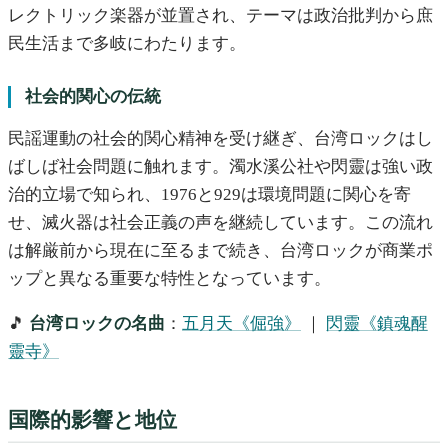
レクトリック楽器が並置され、テーマは政治批判から庶
民生活まで多岐にわたります。
社会的関心の伝統
民謡運動の社会的関心精神を受け継ぎ、台湾ロックはし
ばしば社会問題に触れます。濁水溪公社や閃靈は強い政
治的立場で知られ、1976と929は環境問題に関心を寄
せ、滅火器は社会正義の声を継続しています。この流れ
は解厳前から現在に至るまで続き、台湾ロックが商業ポ
ップと異なる重要な特性となっています。
🎵
台湾ロックの名曲
：
五月天《倔強》
｜
閃靈《鎮魂醒
靈寺》
国際的影響と地位