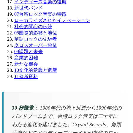
インディーズ音楽の復興
新世代バンド
07
台湾ロック音楽の特徴
ローカライズされたイノベーション
社会的関心の伝統
08
国際的影響と地位
華語ロックの先駆者
クロスオーバー協業
09
課題と未来
産業的困難
新たな機会
10
文化的意義と遺産
11
参考資料
30 秒概覽：
1980年代の地下反逆から1990年代の
バンドブームまで、台湾ロック音楽は三十年に
わたる進化を遂げました。Crystal Records、角頭
音楽などのインディーズレーベルが世代のロッ