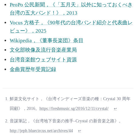
PeoPo 公民新聞，《「五月天」以外に知っておくべき
台湾の五大バンド！》，2013
Vocus 方格子，《90年代の台湾バンド紹介と代表曲レ
ビュー》，2025
Wikipedia，《董事長楽団》条目
文化部映像及流行音楽産業局
台湾音楽館ウェブサイト資源
金曲賞歴年受賞記録
鮮楽文化サイト，《台湾インディーズ音楽の種：Crystal 30 周年
回顧》，2016。
https://freshmusic.sg/2016/12/11/crystal/
↩
音謀筆記，《台湾地下音楽の推手–Crystal の新音楽之路》。
http://jeph.bluecircus.net/archives/44
↩