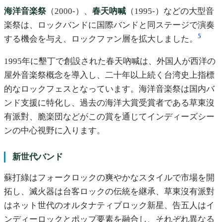
海洋音楽祭
（2000-）、
春天吶喊
（1995-）などの大型音
楽祭は、ロックバンドに国際バンドと同ステージで演奏
5
する機会を与え、ロックファン層を拡大しました。
1995年に墾丁で創設された春天吶喊は、外国人が西洋の
屋外音楽祭概念を導入し、二十年以上続く台湾史上指標
的なロックフェスとなっています。海洋音楽祭は国内バ
ンド支援に特化し、過去の海洋大賞受賞者である草東沒
有派對、脆楽団などがこの賞を通じてインディーズシー
ンの中心視野に入ります。
新世代バンド
蘇打綠はフォークロックの爽やかなスタイルで市場を開
拓し、滅火器は台客ロックの伝統を継承、草東沒有派對
はネット世代のオルタナティブロック新星、告五人はイ
ンディーロックとポップ要素を融合し、それぞれ異なる