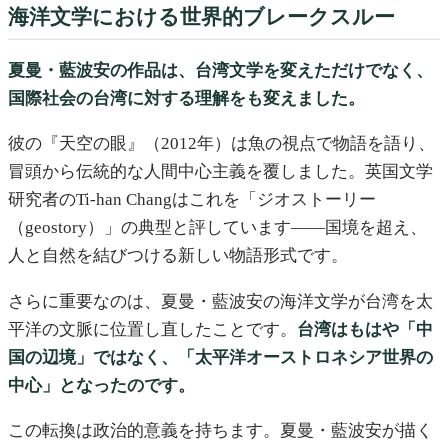
海洋文学における世界的ブレークスルー
夏曼・藍波安の作品は、台湾文学を変えただけでなく、
国際社会の台湾に対する理解をも変えました。
彼の『天空の眼』（2012年）は魚の視点で物語を語り、
冒頭から伝統的な人間中心主義を覆しました。英国文学
研究者のTi-han Changはこれを「ジオストーリー
（geostory）」の典型と評しています——国境を超え、
人と自然を結びつける新しい物語形式です。
さらに重要なのは、夏曼・藍波安の海洋文学が台湾を太
平洋の文脈に位置し直したことです。
台湾はもはや「中
国の辺境」ではなく、「太平洋オーストロネシア世界の
中心」となったのです。
この転換は政治的意義を持ちます。夏曼・藍波安が描く