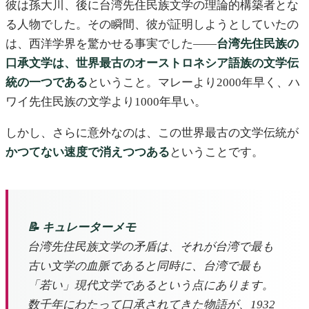
彼は孫大川、後に台湾先住民族文学の理論的構築者とな
る人物でした。その瞬間、彼が証明しようとしていたの
は、西洋学界を驚かせる事実でした——
台湾先住民族の
口承文学は、世界最古のオーストロネシア語族の文学伝
統の一つである
ということ。マレーより2000年早く、ハ
ワイ先住民族の文学より1000年早い。
しかし、さらに意外なのは、この世界最古の文学伝統が
かつてない速度で消えつつある
ということです。
📝 キュレーターメモ
台湾先住民族文学の矛盾は、それが台湾で最も
古い文学の血脈であると同時に、台湾で最も
「若い」現代文学であるという点にあります。
数千年にわたって口承されてきた物語が、1932