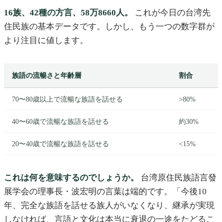
16族、42種の方言、58万8660人。
これが今日の台湾先
住民族の基本データです。しかし、もう一つの数字群が
より注目に値します。
族語の流暢さと年齢層
割合
70〜80歳以上で流暢な族語を話せる
>80%
40〜60歳で流暢な族語を話せる
約30%
20〜40歳で流暢な族語を話せる
<15%
これは何を意味するのでしょうか。
台湾原住民族語言發
展学会の理事長・波宏明の言葉は端的です。「今後10
年、完全な族語を話せる族人がいなくなり、継承が実現
しなければ、言語と文化は本当に衰退の一途をたどるこ