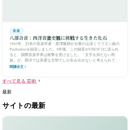
音楽
八部合音：西洋音楽史観に挑戦する生きた化石
1943年、日本の音楽学者・黒澤隆朝が台東の山深くでブヌン族の
Pasibutbutを録音しました。9年後、この録音がUNESCOに送られ
ると、国際音楽学界は衝撃を受けました。「文字を持たない民
族」が、西洋では高度な文明でしか生み出せないと考えられてい
た複音合唱を歌い上げたのです。
閱讀全文
すべて見る 芸術
最新
サイトの最新