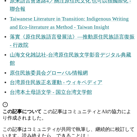
原来語言會迷路4／關注原住民文化 也可以很國際化 -
聯合報
Taiwanese Literature in Transition: Indigenous Writing
and Eco-literature as Method - Taiwan Insight
落實《原住民族語言發展法》—推動原住民族語言復振
- 行政院
山海文化雑誌社-台湾原住民族文学影音デジタル典藏
館
原住民族委員会グローバル情報網
台湾原住民族正名運動 - ウィキペディア
台湾本土母語文学 - 国立台湾文学館
この記事について
この記事はコミュニティとAIの協力によ
り作成されました。
この記事はコミュニティが共同で執筆し、継続的に校訂して
います。読み終えたら、できることは：