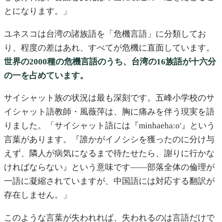
とになります。」
ユネスコは台湾の諸族語を「危機言語」に分類してお
り、程度の差はあれ、すべてが危機に直面しています。
世界の2000種の危機言語のうち、台湾の16族語が十六分
の一を占めています。
サイシャット族の状況は最も深刻です。五峰小学校のサ
イシャット語教師・風薇萍は、胸に痛みを伴う現実を語
りました。「サイシャット語には『minhaeha:o'』という
言葉があります。『誰かがイノシシを獲ったのに分け与
えず、隣人が病気になるまで待たせたら、謝りに行かな
ければならない』という意味です——部落全体の倫理が
一語に凝縮されていますが、中国語には対応する翻訳が
存在しません。」
このような言葉が失われれば、失われるのは言語だけで