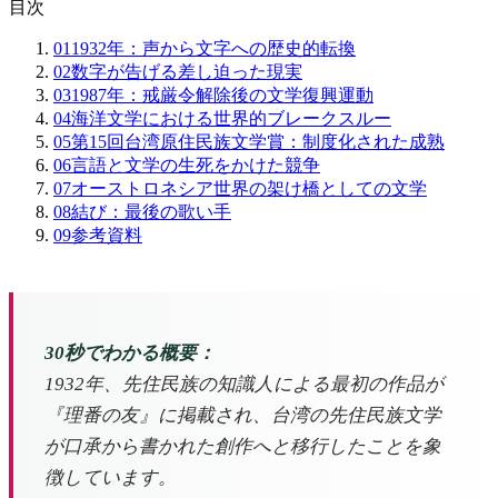
目次
01
1932年：声から文字への歴史的転換
02
数字が告げる差し迫った現実
03
1987年：戒厳令解除後の文学復興運動
04
海洋文学における世界的ブレークスルー
05
第15回台湾原住民族文学賞：制度化された成熟
06
言語と文学の生死をかけた競争
07
オーストロネシア世界の架け橋としての文学
08
結び：最後の歌い手
09
参考資料
30秒でわかる概要：
1932年、先住民族の知識人による最初の作品が
『理番の友』に掲載され、台湾の先住民族文学
が口承から書かれた創作へと移行したことを象
徴しています。