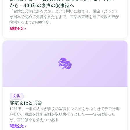
から、400年の多声の叙事詩へ
「台湾に文学はあるのか」という問いに始まり、楊逵（ようき）
が日本で初めて受賞を果たすまで。言語の束縛を経て複数の声が
復活するまでの400年史。
閱讀全文
🎭
文化
客家文化と言語
1988年、一群の人々が孫文の写真にマスクをかぶらせてデモ行進
を行い、母語を話す権利を取り戻そうとした——彼らは勝った
が、言語は今も消えつつある
閱讀全文