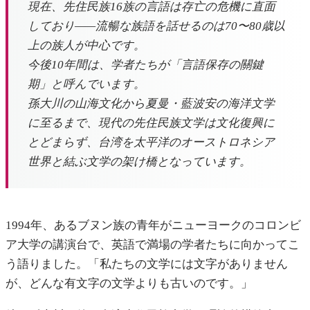
現在、先住民族16族の言語は存亡の危機に直面
しており——流暢な族語を話せるのは70〜80歳以
上の族人が中心です。
今後10年間は、学者たちが「言語保存の關鍵
期」と呼んでいます。
孫大川の山海文化から夏曼・藍波安の海洋文学
に至るまで、現代の先住民族文学は文化復興に
とどまらず、台湾を太平洋のオーストロネシア
世界と結ぶ文学の架け橋となっています。
1994年、あるブヌン族の青年がニューヨークのコロンビ
ア大学の講演台で、英語で満場の学者たちに向かってこ
う語りました。「私たちの文学には文字がありません
が、どんな有文字の文学よりも古いのです。」