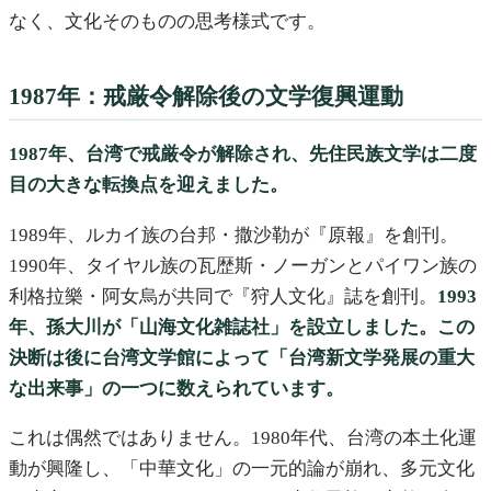
なく、文化そのものの思考様式です。
1987年：戒厳令解除後の文学復興運動
1987年、台湾で戒厳令が解除され、先住民族文学は二度
目の大きな転換点を迎えました。
1989年、ルカイ族の台邦・撒沙勒が『原報』を創刊。
1990年、タイヤル族の瓦歴斯・ノーガンとパイワン族の
利格拉樂・阿女烏が共同で『狩人文化』誌を創刊。
1993
年、孫大川が「山海文化雑誌社」を設立しました。この
決断は後に台湾文学館によって「台湾新文学発展の重大
な出来事」の一つに数えられています。
これは偶然ではありません。1980年代、台湾の本土化運
動が興隆し、「中華文化」の一元的論が崩れ、多元文化