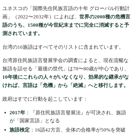
ユネスコの「国際先住民族言語の十年 グローバル行動計
画」（2022〜2032年）によれば、
世界の2000種の危機言
語のうち、1500種が今世紀末までに完全に消滅すると予
測されています。
台湾の16族語はすべてそのリストに含まれています。
台湾原住民族語言發展学会の調査によると、現在流暢な
族語を話せる「最後の世代」は70〜80歳が中心であり、
10年後にこれらの人々がいなくなり、効果的な継承がな
ければ、言語は「危機」から「絶滅」へと移行します。
政府はすでに行動を起こしています：
2017年
：『原住民族語言發展法』が可決され、族語
が「国家言語」となる
族語検定
：16語42方言、全体の合格率が50%を突破