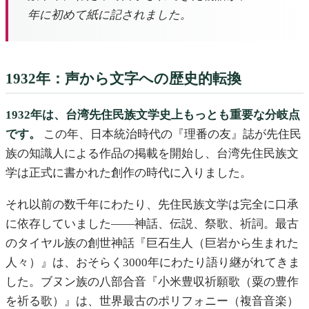
年に初めて紙に記されました。
1932年：声から文字への歴史的転換
1932年は、台湾先住民族文学史上もっとも重要な分岐点
です。
この年、日本統治時代の『理番の友』誌が先住民
族の知識人による作品の掲載を開始し、台湾先住民族文
学は正式に書かれた創作の時代に入りました。
それ以前の数千年にわたり、先住民族文学は完全に口承
に依存していました——神話、伝説、祭歌、祈詞。最古
のタイヤル族の創世神話『巨石生人（巨岩から生まれた
人々）』は、おそらく3000年にわたり語り継がれてきま
した。ブヌン族の八部合音『小米豊収祈願歌（粟の豊作
を祈る歌）』は、世界最古のポリフォニー（複音音楽）