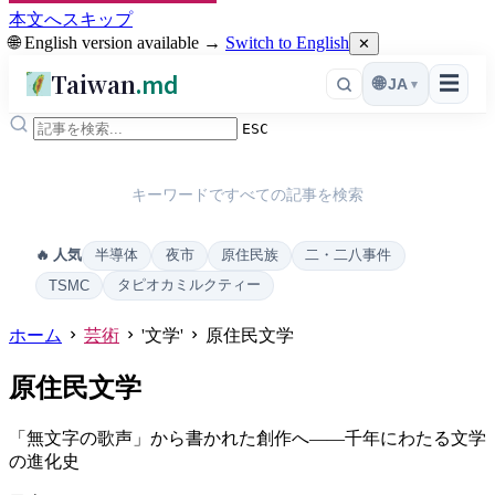
本文へスキップ
🌐 English version available →
Switch to English
✕
Taiwan
.md
☰
🌐
JA
▾
ESC
キーワードですべての記事を検索
半導体
夜市
原住民族
二・二八事件
🔥 人気
タピオカミルクティー
TSMC
ホーム
芸術
'文学'
原住民文学
原住民文学
「無文字の歌声」から書かれた創作へ——千年にわたる文学
の進化史