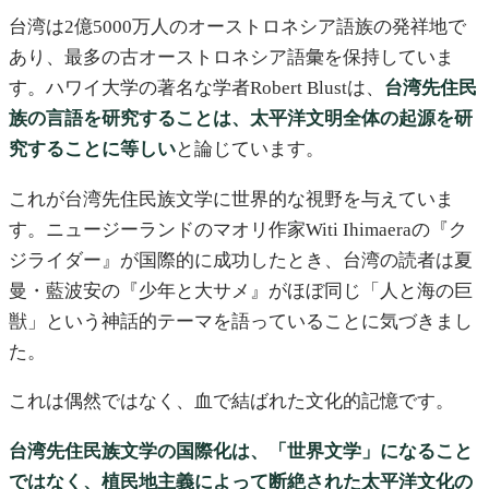
台湾は2億5000万人のオーストロネシア語族の発祥地で
あり、最多の古オーストロネシア語彙を保持していま
す。ハワイ大学の著名な学者Robert Blustは、
台湾先住民
族の言語を研究することは、太平洋文明全体の起源を研
究することに等しい
と論じています。
これが台湾先住民族文学に世界的な視野を与えていま
す。ニュージーランドのマオリ作家Witi Ihimaeraの『ク
ジライダー』が国際的に成功したとき、台湾の読者は夏
曼・藍波安の『少年と大サメ』がほぼ同じ「人と海の巨
獣」という神話的テーマを語っていることに気づきまし
た。
これは偶然ではなく、血で結ばれた文化的記憶です。
台湾先住民族文学の国際化は、「世界文学」になること
ではなく、植民地主義によって断絶された太平洋文化の