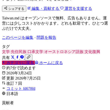
編集・貢献する
運営を支援する
シェアする
Taiwan.md はオープンソースで無料、広告もありません。運
営には少しコストがかかります。どれも歓迎です。ひとつ選
ぶだけで大丈夫。
このページを編集
·
問題を報告
タグ
文学
先住民族
口承文学
オーストロネシア語族
文化復興
共有
カテゴリに戻る
ホームに戻る
約7分で読めます
2026年3月24日
更新 2026年7月25日
改訂 7 回
コミット fd678fd
日本語
貢献者