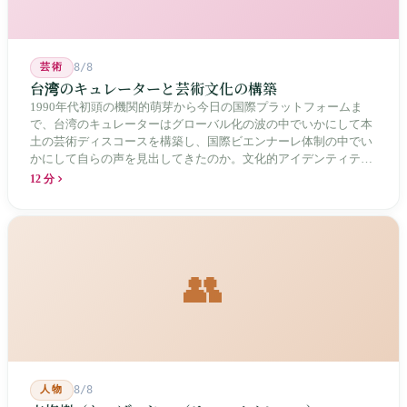
芸術
8/8
台湾のキュレーターと芸術文化の構築
1990年代初頭の機関的萌芽から今日の国際プラットフォームま
で、台湾のキュレーターはグローバル化の波の中でいかにして本
土の芸術ディスコースを構築し、国際ビエンナーレ体制の中でい
かにして自らの声を見出してきたのか。文化的アイデンティティ
と専門的制度の30年にわたる進化の歴史。
12 分
👥
人物
8/8