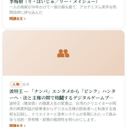
李梅樹（り・ばいじゅ／リー・メイシュー）
一人の画家が36年かけて一座の廟を建て、アカデミズム美学を民
間信仰に持ち込んだ
閱讀全文
👥
人物
8/8
波特王 — 「ナンパ」エンタメから「ピンク」ハンタ
ーへ、法と主権の間で格闘するデジタルゲームプレ
イヤー
波特王（陳加晉）の職業人生の変遷は、台湾のクリエイターが両
岸の商業利益の収奪者からデジタル主権の防衛者へと転換する過
程を記録し、クリエイターと資本システムが長期にわたって絡み
合う法的・所有権・財務の複雑性を明らかにします。
閱讀全文