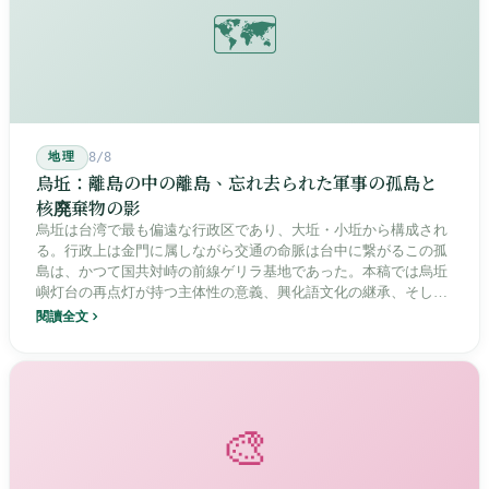
🗺️
地理
8/8
烏坵：離島の中の離島、忘れ去られた軍事の孤島と
核廃棄物の影
烏坵は台湾で最も偏遠な行政区であり、大坵・小坵から構成され
る。行政上は金門に属しながら交通の命脈は台中に繋がるこの孤
島は、かつて国共対峙の前線ゲリラ基地であった。本稿では烏坵
嶼灯台の再点灯が持つ主体性の意義、興化語文化の継承、そして
20年にわたる核廃棄物処分場選定をめぐる住民投票の論争を深く
閱讀全文
分析し、この辺境の島嶼が国家の物語の中で見せる孤独と韌性を
描く。
🎨