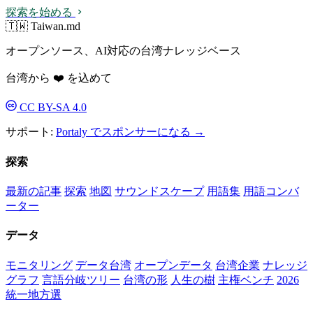
探索を始める
🇹🇼 Taiwan.md
オープンソース、AI対応の台湾ナレッジベース
台湾から ❤️ を込めて
CC BY-SA 4.0
サポート:
Portaly でスポンサーになる →
探索
最新の記事
探索
地図
サウンドスケープ
用語集
用語コンバ
ーター
データ
モニタリング
データ台湾
オープンデータ
台湾企業
ナレッジ
グラフ
言語分岐ツリー
台湾の形
人生の樹
主権ベンチ
2026
統一地方選