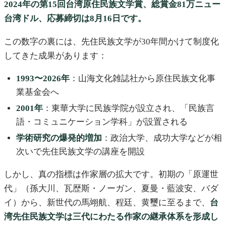
2024年の第15回台湾原住民族文学賞、総賞金81万ニュー
台湾ドル、応募締切は8月16日です。
この数字の裏には、先住民族文学が30年間かけて制度化
してきた成果があります：
1993〜2026年
：山海文化雑誌社から原住民族文化事
業基金会へ
2001年
：東華大学に民族学院が設立され、「民族言
語・コミュニケーション学科」が設置される
学術研究の爆発的増加
：政治大学、成功大学などが相
次いで先住民族文学の講座を開設
しかし、真の指標は作家層の拡大です。初期の「原運世
代」（孫大川、瓦歴斯・ノーガン、夏曼・藍波安、バダ
イ）から、新世代の馬翊航、程廷、黄璽に至るまで、
台
湾先住民族文学は三代にわたる作家の継承体系を形成し