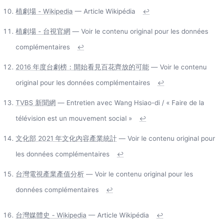
植劇場 - Wikipedia
— Article Wikipédia
↩
植劇場 - 台視官網
— Voir le contenu original pour les données
complémentaires
↩
2016 年度台劇榜：開始看見百花齊放的可能
— Voir le contenu
original pour les données complémentaires
↩
TVBS 新聞網
— Entretien avec Wang Hsiao-di / « Faire de la
télévision est un mouvement social »
↩
文化部 2021 年文化內容產業統計
— Voir le contenu original pour
les données complémentaires
↩
台灣電視產業產值分析
— Voir le contenu original pour les
données complémentaires
↩
台灣媒體史 - Wikipedia
— Article Wikipédia
↩