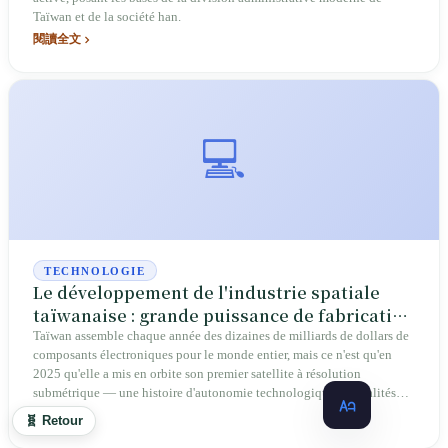
Taïwan et de la société han.
閱讀全文
💻
TECHNOLOGIE
Le développement de l'industrie spatiale
taïwanaise : grande puissance de fabrication
de satellites, mais sans ses propres fusées
Taïwan assemble chaque année des dizaines de milliards de dollars de
composants électroniques pour le monde entier, mais ce n'est qu'en
2025 qu'elle a mis en orbite son premier satellite à résolution
submétrique — une histoire d'autonomie technologique, de réalités
internationales et de rêve commercial de l'espace
閱讀全文
🧬 Retour