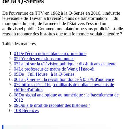
de la Q-Series
De l'ouverture de TTV en 1962 à la Q-Series en 2016, l'industrie
télévisuelle de Taïwan a traversé 54 ans de transformation — du
monopole du parti, de l'armée et de l'État vers l'essor d'un
audiovisuel public. Comment une plateforme sans publicité a-t-elle
réussi à raconter des histoires que tout le monde voulait entendre ?
Table des matières
01
De l'écran noir et blanc au prime time
02
L'ère des émissions communes
03
La loi sur la télévision publique : dix-huit ans d'attente
04
Le professeur de maths de Wang Hsiao-di
05
De _Full House_ à la Q-Series
06
La Q-Series : la révolution douce à 0,5 % d'audience
07
Chiffres clés : 162,5 milliards de dollars taïwanais de
chiffre d'affaires
08
Du signal analogique au numérique : le basculement de
2012
09
Qui a le droit de raconter des histoires ?
10
Références