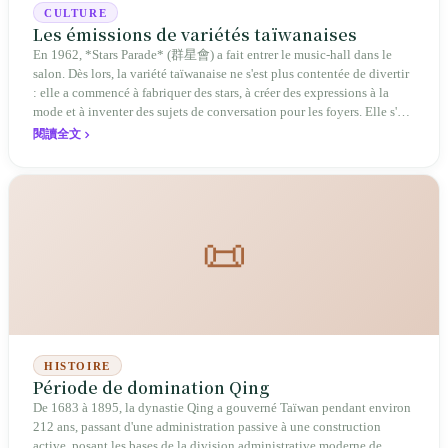
CULTURE
Les émissions de variétés taïwanaises
En 1962, *Stars Parade* (群星會) a fait entrer le music-hall dans le
salon. Dès lors, la variété taïwanaise ne s'est plus contentée de divertir
: elle a commencé à fabriquer des stars, à créer des expressions à la
mode et à inventer des sujets de conversation pour les foyers. Elle s'est
imposée comme un modèle pour le monde sinophone durant l'ère de la
閱讀全文
télévision par câble, avant d'être contrainte, à l'heure du streaming et
des vidéos courtes, de réinventer son langage sur des plateformes de
niche.
📜
HISTOIRE
Période de domination Qing
De 1683 à 1895, la dynastie Qing a gouverné Taïwan pendant environ
212 ans, passant d'une administration passive à une construction
active, posant les bases de la division administrative moderne de