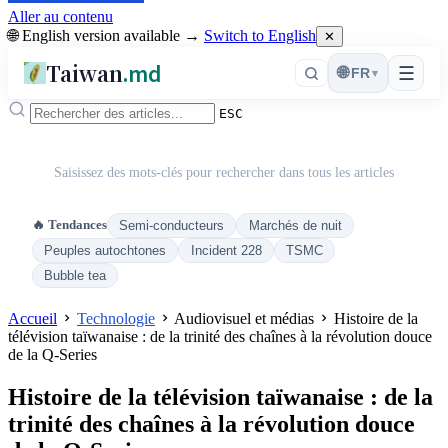
Aller au contenu
🌐 English version available →
Switch to English
✕
Taiwan
.md
☰
🌐
FR
▾
ESC
Saisissez des mots-clés pour rechercher dans tous les articles
🔥 Tendances
Semi-conducteurs
Marchés de nuit
Peuples autochtones
Incident 228
TSMC
Bubble tea
Accueil
Technologie
Audiovisuel et médias
Histoire de la
télévision taïwanaise : de la trinité des chaînes à la révolution douce
de la Q-Series
Histoire de la télévision taïwanaise : de la
trinité des chaînes à la révolution douce