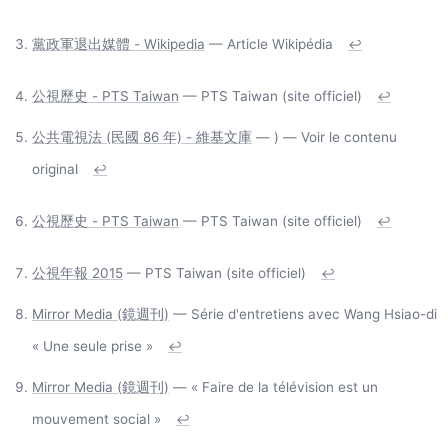
黨政軍退出媒體 - Wikipedia
— Article Wikipédia
↩
公視歷史 - PTS Taiwan
— PTS Taiwan (site officiel)
↩
公共電視法 (民國 86 年) - 維基文庫
— ) — Voir le contenu
original
↩
公視歷史 - PTS Taiwan
— PTS Taiwan (site officiel)
↩
公視年報 2015
— PTS Taiwan (site officiel)
↩
Mirror Media (鏡週刊)
— Série d'entretiens avec Wang Hsiao-di
« Une seule prise »
↩
Mirror Media (鏡週刊)
— « Faire de la télévision est un
mouvement social »
↩