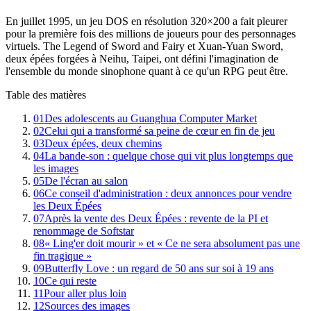
En juillet 1995, un jeu DOS en résolution 320×200 a fait pleurer
pour la première fois des millions de joueurs pour des personnages
virtuels. The Legend of Sword and Fairy et Xuan-Yuan Sword,
deux épées forgées à Neihu, Taipei, ont défini l'imagination de
l'ensemble du monde sinophone quant à ce qu'un RPG peut être.
Table des matières
01
Des adolescents au Guanghua Computer Market
02
Celui qui a transformé sa peine de cœur en fin de jeu
03
Deux épées, deux chemins
04
La bande-son : quelque chose qui vit plus longtemps que
les images
05
De l'écran au salon
06
Ce conseil d'administration : deux annonces pour vendre
les Deux Épées
07
Après la vente des Deux Épées : revente de la PI et
renommage de Softstar
08
« Ling'er doit mourir » et « Ce ne sera absolument pas une
fin tragique »
09
Butterfly Love : un regard de 50 ans sur soi à 19 ans
10
Ce qui reste
11
Pour aller plus loin
12
Sources des images