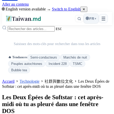
Aller au contenu
🌐 English version available →
Switch to English
✕
Taiwan
.md
☰
🌐
FR
▾
ESC
Saisissez des mots-clés pour rechercher dans tous les articles
🔥 Tendances
Semi-conducteurs
Marchés de nuit
Peuples autochtones
Incident 228
TSMC
Bubble tea
Accueil
Technologie
社群與數位文化
Les Deux Épées de
Softstar : cet après-midi où tu as pleuré dans une fenêtre DOS
Les Deux Épées de Softstar : cet après-
midi où tu as pleuré dans une fenêtre
DOS