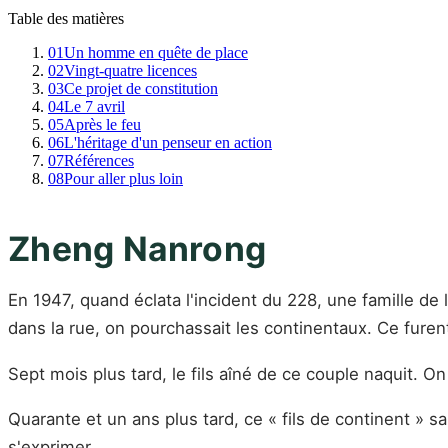
Table des matières
01
Un homme en quête de place
02
Vingt-quatre licences
03
Ce projet de constitution
04
Le 7 avril
05
Après le feu
06
L'héritage d'un penseur en action
07
Références
08
Pour aller plus loin
Zheng Nanrong
En 1947, quand éclata l'incident du 228, une famille de 
dans la rue, on pourchassait les continentaux. Ce furent 
Sept mois plus tard, le fils aîné de ce couple naquit. 
Quarante et un ans plus tard, ce « fils de continent » 
s'exprimer.