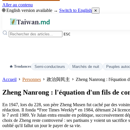
Aller au contenu
🌐 English version available →
Switch to English
✕
Taiwan
.md
ESC
🔥 Tendances
Semi-conducteurs
Marchés de nuit
Peuples auto
Accueil
Personnes
政治與民主
Zheng Nanrong : l'équation d'u
Zheng Nanrong : l'équation d'un fils de con
En 1947, lors du 228, son père Zheng Musen fut caché par des voisins 
rédaction. Il fonda *Free Times Weekly* en 1984, détenant 24 licences
le 7 avril 1989. Ye Julan entra ensuite en politique, successivement dé
choix de Zheng reste controversé : ses partisans y voient un sacrifice 
oublié qu'il fallut un jour le payer de sa vie.