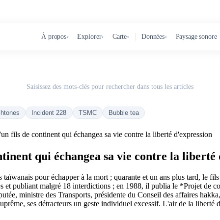
À propos
Explorer
Carte
Données
Paysage sonore
▾
▾
▾
▾
Saisissez des mots-clés pour rechercher dans tous les articles
chtones
Incident 228
TSMC
Bubble tea
n fils de continent qui échangea sa vie contre la liberté d'expression
tinent qui échangea sa vie contre la liberté
taïwanais pour échapper à la mort ; quarante et un ans plus tard, le fi
 et publiant malgré 18 interdictions ; en 1988, il publia le *Projet de
putée, ministre des Transports, présidente du Conseil des affaires hakka,
suprême, ses détracteurs un geste individuel excessif. L'air de la libert