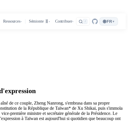
🌐
Ressources
Sémionte 🧬
Contribuer
FR
▾
/
▾
▾
▾
 d'expression
ls aîné de ce couple, Zheng Nanrong, s'embrasa dans sa propre
 constitution de la République de Taïwan* de Xu Shikai, puis s'immola
 vice-première ministre et secrétaire générale de la Présidence. Le
é d'expression à Taïwan est aujourd'hui si quotidien que beaucoup ont