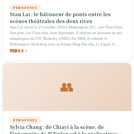
PERSONNES
Stan Lai : le bâtisseur de ponts entre les
scènes théâtrales des deux rives
Stan Lai est né le 25 octobre 1954 à Washington, D.C., aux États-Unis.
Son père, Lai Chia-chiu, était diplomate. Il obtient un doctorat en arts
dramatiques de l'UC Berkeley (1983). En 1984, il cofonde le
Performance Workshop avec sa femme Ding Nai-chu, Li Liqun, Li
Guoxiu et d'autres. En 1986, Secret Love in Peach Blossom Land est
閱讀全文
créé pour la première fois ; en 1992, il est adapté au cinéma avec
Brigitte Lin dans le rôle principal. En 2007, il reçoit la 11e édition du
National Award for Arts, un honneur qui lui sera décerné à deux
reprises. En mai 2013, il cofonde le Wuzhen Theatre Festival avec
Chen Xianghong, Huang Lei et Meng Jinghui, l'un des festivals de
👥
théâtre sinophone les plus influents des deux rives. En 2015, le
Theatre Above ouvre à Shanghai. La BBC le qualifie de « dramaturge
chinois le plus remarquable de notre époque ».
PERSONNES
Sylvia Chang : de Chiayi à la scène, de
l'interprète de *L'Enfance* à la réalisatrice