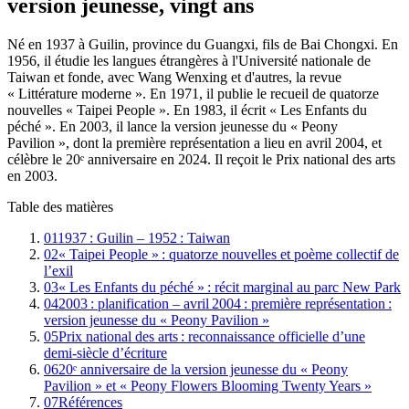
version jeunesse, vingt ans
Né en 1937 à Guilin, province du Guangxi, fils de Bai Chongxi. En
1956, il étudie les langues étrangères à l'Université nationale de
Taiwan et fonde, avec Wang Wenxing et d'autres, la revue
« Littérature moderne ». En 1971, il publie le recueil de quatorze
nouvelles « Taipei People ». En 1983, il écrit « Les Enfants du
péché ». En 2003, il lance la version jeunesse du « Peony
Pavilion », dont la première représentation a lieu en avril 2004, et
célèbre le 20ᵉ anniversaire en 2024. Il reçoit le Prix national des arts
en 2003.
Table des matières
01
1937 : Guilin – 1952 : Taiwan
02
« Taipei People » : quatorze nouvelles et poème collectif de
l’exil
03
« Les Enfants du péché » : récit marginal au parc New Park
04
2003 : planification – avril 2004 : première représentation :
version jeunesse du « Peony Pavilion »
05
Prix national des arts : reconnaissance officielle d’une
demi‑siècle d’écriture
06
20ᵉ anniversaire de la version jeunesse du « Peony
Pavilion » et « Peony Flowers Blooming Twenty Years »
07
Références