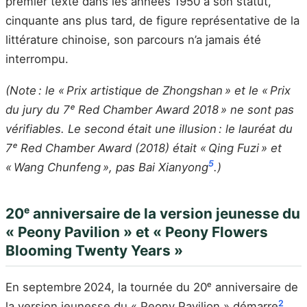
premier texte dans les années 1950 à son statut,
cinquante ans plus tard, de figure représentative de la
littérature chinoise, son parcours n’a jamais été
interrompu.
(Note : le « Prix artistique de Zhongshan » et le « Prix
du jury du 7ᵉ Red Chamber Award 2018 » ne sont pas
vérifiables. Le second était une illusion : le lauréat du
7ᵉ Red Chamber Award (2018) était « Qing Fuzi » et
5
« Wang Chunfeng », pas Bai Xianyong
.)
20ᵉ anniversaire de la version jeunesse du
« Peony Pavilion » et « Peony Flowers
Blooming Twenty Years »
En septembre 2024, la tournée du 20ᵉ anniversaire de
2
la version jeunesse du « Peony Pavilion » démarre
.