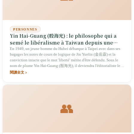
PERSONNES
Yin Hai-Guang (殷海光) : le philosophe qui a
semé le libéralisme à Taiwan depuis une
ruelle de la rue Wenzhou
En 1949, un jeune homme du Hubei débarque à Taipei avec dans ses
bagages les notes de cours de logique de Jin Yuelin (金岳霖) et la
conviction intacte que le mot 'liberté' mérite d'être défendu. Sous le
nom de plume Yin Hai-Guang (殷海光), il deviendra l'éditorialiste le
plus craint du Kuomintang au sein de Free China (《自由中國》), puis
閱讀全文
le professeur de philosophie de l'Université nationale de Taiwan qui
apprendra à ses étudiants à penser par eux-mêmes — jusqu'à ce que la
maladie et la répression le clouent à domicile. Il mourra d'un cancer de
l'estomac à 49 ans en 1969, laissant derrière lui le prototype spirituel
le plus complet du libéralisme taïwanais d'après-guerre.
👥