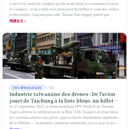
a ouvert le carnet de comptes qu'elle avait laissé et a commencé à tenir
les comptes ; il lui a fallu trois jours pour déchiffrer le code des coches
et des cercles. Cinq ans plus tard, Taiwan Travelogue, publié par
Chanshan, portait la mention « par Chihako Aoyama, traduit par Yang
閱讀全文
Shuangzi » — le nom du traducteur était celui de la sœur disparue.
NBA à New York en 2024, Booker Prize à Londres en 2026 : elle a
traduit un livre inexistant sous le nom de sa sœur.
7/30
TECHNOLOGIE
Industrie taïwanaise des drones : De l'avion
jouet de Taichung à la liste bleue, un billet
d'entrée pour Thunder Tiger
Le 21 septembre 2025, le drone kamikaze FPV Overkill de Thunder
Tiger a obtenu la certification de la Blue UAS Cleared List (liste bleue
des systèmes aériens sans pilote approuvés) du département américain
de la Défense — la première entreprise taïwanaise, et à ce jour la seule.
Sur les 39 plateformes de drones finis et les 165 composants de cette