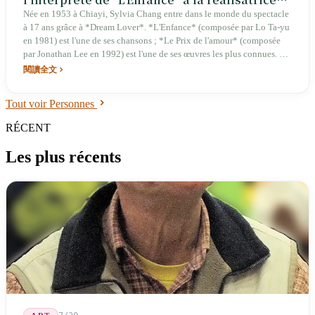
de *Love Education*
Née en 1953 à Chiayi, Sylvia Chang entre dans le monde du spectacle
à 17 ans grâce à *Dream Lover*. *L'Enfance* (composée par Lo Ta-yu
en 1981) est l'une de ses chansons ; *Le Prix de l'amour* (composée
par Jonathan Lee en 1992) est l'une de ses œuvres les plus connues. En
1986, *My Favorite* lui vaut le Golden Horse de la meilleure actrice ;
閱讀全文
en 2017, *Love Education* est nommé pour le Golden Horse du
meilleur réalisateur et du meilleur scénario original. Actrice,
Tout voir Personnes
réalisatrice et chanteuse : trois identités, plus de cinquante ans de
carrière.
RÉCENT
Les plus récents