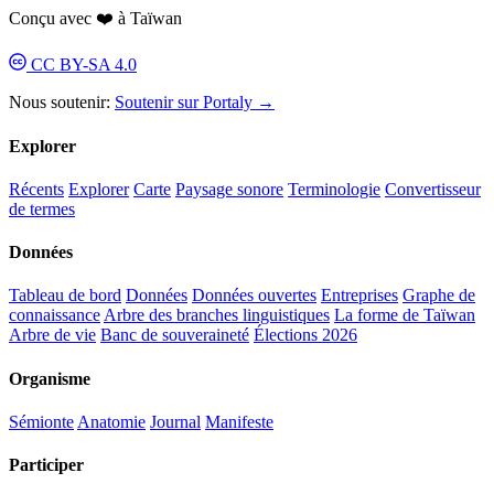
Conçu avec ❤️ à Taïwan
CC BY-SA 4.0
Nous soutenir:
Soutenir sur Portaly →
Explorer
Récents
Explorer
Carte
Paysage sonore
Terminologie
Convertisseur
de termes
Données
Tableau de bord
Données
Données ouvertes
Entreprises
Graphe de
connaissance
Arbre des branches linguistiques
La forme de Taïwan
Arbre de vie
Banc de souveraineté
Élections 2026
Organisme
Sémionte
Anatomie
Journal
Manifeste
Participer