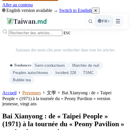
Aller au contenu
🌐 English version available →
Switch to English
✕
Taiwan
.md
☰
🌐
FR
▾
ESC
Saisissez des mots-clés pour rechercher dans tous les articles
🔥 Tendances
Semi-conducteurs
Marchés de nuit
Peuples autochtones
Incident 228
TSMC
Bubble tea
Accueil
Personnes
文學
Bai Xianyong : de « Taipei
People » (1971) à la tournée du « Peony Pavilion » version
jeunesse, vingt ans
Bai Xianyong : de « Taipei People »
(1971) à la tournée du « Peony Pavilion »