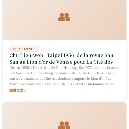
👥
PERSONNES
Chu Tien-wen : Taipei 1956, de la revue San
San au Lion d'or de Venise pour La Cité des
douleurs
Née en 1956 à Taipei, fille de Chu Hsi-ning. En 1977, cofonde la revue
San San avec Hu Lan-cheng. Scénariste attitrée de Hou Hsiao-hsien,
son œuvre majeure La Cité des douleurs remporte le Lion d'or à la
Mostra de Venise en 1989. En 1994, Les Carnets d'un homme déserté
obtient le premier prix du roman au China Times Literary Award.
閱讀全文
Parmi ses scénarios : Good Men, Good Women et Goodbye South,
Goodbye.
👥