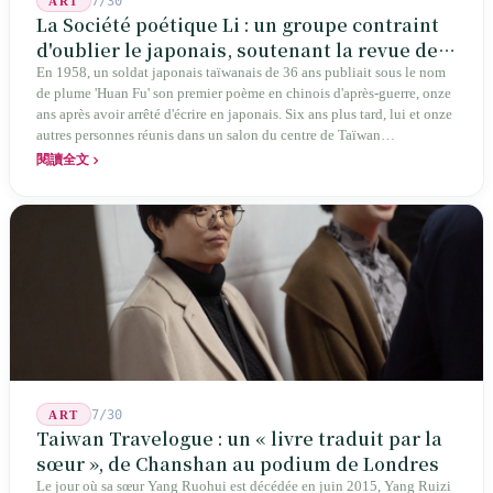
7/30
ART
La Société poétique Li : un groupe contraint
d'oublier le japonais, soutenant la revue de
poésie chinoise la plus ancienne de Taïwan
En 1958, un soldat japonais taïwanais de 36 ans publiait sous le nom
de plume 'Huan Fu' son premier poème en chinois d'après-guerre, onze
ans après avoir arrêté d'écrire en japonais. Six ans plus tard, lui et onze
autres personnes réunis dans un salon du centre de Taïwan
transformaient cette expérience de mutisme générationnel en une
閱讀全文
société poétique nommée 'Li' (le champignon comestible) — 60 ans de
publication ininterrompue, écrivant la poétique locale des marges
jusqu'aux manuels scolaires du collège.
7/30
ART
Taiwan Travelogue : un « livre traduit par la
sœur », de Chanshan au podium de Londres
Le jour où sa sœur Yang Ruohui est décédée en juin 2015, Yang Ruizi