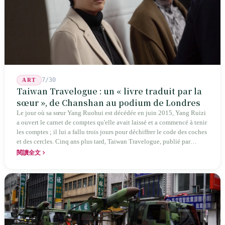
7/30
ART
Taiwan Travelogue : un « livre traduit par la
sœur », de Chanshan au podium de Londres
Le jour où sa sœur Yang Ruohui est décédée en juin 2015, Yang Ruizi
a ouvert le carnet de comptes qu'elle avait laissé et a commencé à tenir
les comptes ; il lui a fallu trois jours pour déchiffrer le code des coches
et des cercles. Cinq ans plus tard, Taiwan Travelogue, publié par
Chanshan, portait la mention « par Chihako Aoyama, traduit par Yang
閱讀全文
Shuangzi » — le nom du traducteur était celui de la sœur disparue.
NBA à New York en 2024, Booker Prize à Londres en 2026 : elle a
traduit un livre inexistant sous le nom de sa sœur.