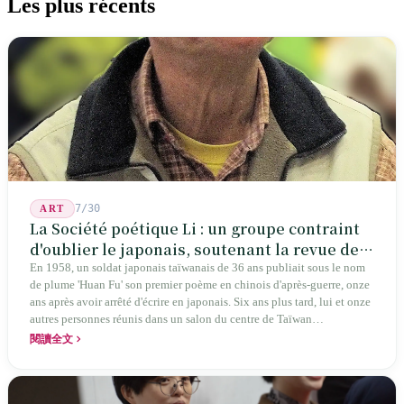
Les plus récents
7/30
ART
La Société poétique Li : un groupe contraint
d'oublier le japonais, soutenant la revue de
poésie chinoise la plus ancienne de Taïwan
En 1958, un soldat japonais taïwanais de 36 ans publiait sous le nom
de plume 'Huan Fu' son premier poème en chinois d'après-guerre, onze
ans après avoir arrêté d'écrire en japonais. Six ans plus tard, lui et onze
autres personnes réunis dans un salon du centre de Taïwan
transformaient cette expérience de mutisme générationnel en une
閱讀全文
société poétique nommée 'Li' (le champignon comestible) — 60 ans de
publication ininterrompue, écrivant la poétique locale des marges
jusqu'aux manuels scolaires du collège.