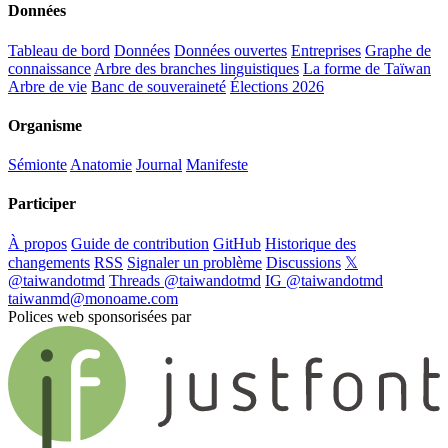
Données
Tableau de bord
Données
Données ouvertes
Entreprises
Graphe de
connaissance
Arbre des branches linguistiques
La forme de Taïwan
Arbre de vie
Banc de souveraineté
Élections 2026
Organisme
Sémionte
Anatomie
Journal
Manifeste
Participer
À propos
Guide de contribution
GitHub
Historique des
changements
RSS
Signaler un problème
Discussions
𝕏
@taiwandotmd
Threads @taiwandotmd
IG @taiwandotmd
taiwanmd@monoame.com
Polices web sponsorisées par