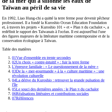
de la mer qui a sillonné les eaux de
Taïwan au péril de sa vie
En 1992, Liao Hung-chi a quitté la terre ferme pour devenir pêcheur
professionnel. Il a fondé la Kuroshio Ocean Education Foundation
et, à travers les projets « Kuroshio 101 » et « Plan π du cachalot », a
redéfinit le rapport des Taïwanais à l'océan. Il est aujourd'hui l'une
des figures majeures de la littérature maritime contemporaine et de la
conservation écologique à Taïwan.
Table des matières
01
Vue d'ensemble en trente secondes
02
Un choix « contre-intuitif » : fuir la terre ferme
L'épreuve familiale : « Le questionnement de la mère »
03
De la « mer-gourmande » à la « culture maritime » : une
révolution culturelle
04
La dérive du Kuroshio : retrouver la grande pulsation de
l'île
05
Le souci des dernières années : le Plan π du cachalot
06
Réalisations littéraires et contributions sociales
07
Références