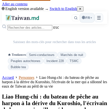
Aller au contenu
🌐 English version available →
Switch to English
✕
Taiwan
.md
☰
🌐
FR
▾
ESC
Saisissez des mots-clés pour rechercher dans tous les articles
🔥 Tendances
Semi-conducteurs
Marchés de nuit
Peuples autochtones
Incident 228
TSMC
Bubble tea
Accueil
Personnes
Liao Hung-chi : du bateau de pêche au
harpon à la dérive du Kuroshio, l'écrivain de la mer qui a sillonné les
eaux de Taïwan au péril de sa vie
Liao Hung-chi : du bateau de pêche au
harpon à la dérive du Kuroshio, l'écrivain