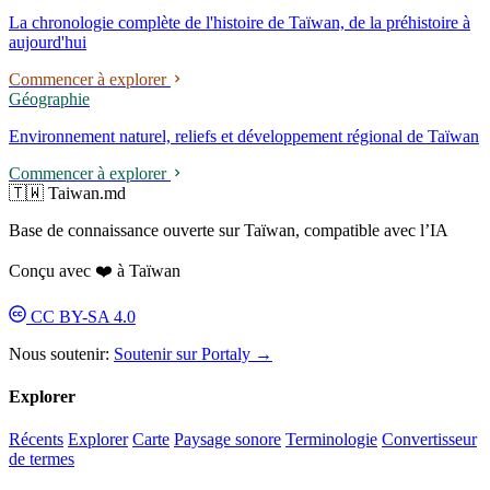
2024, il a remporté consécutivement quatre appels d'offres pour des
La chronologie complète de l'histoire de Taïwan, de la préhistoire à
systèmes d'identité d'entreprises publiques ; le 8 mai 2026, le
aujourd'hui
lancement du nouveau logo de Taipower a déclenché une controverse
de « favoritisme politique ».
Commencer à explorer
Géographie
Environnement naturel, reliefs et développement régional de Taïwan
Commencer à explorer
🇹🇼 Taiwan.md
Base de connaissance ouverte sur Taïwan, compatible avec l’IA
Conçu avec ❤️ à Taïwan
CC BY-SA 4.0
Nous soutenir:
Soutenir sur Portaly →
Explorer
Récents
Explorer
Carte
Paysage sonore
Terminologie
Convertisseur
de termes