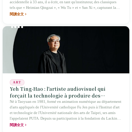
accidentelle à 33 ans, il a écrit, en tant qu'instituteur, des classiques
tels que « Heimian Qingzai », « Wu Tu » et « San Xi », capturant la
transition de la campagne taïwanaise vers l'ère industrielle.
閱讀全文
ART
Yeh Ting-Hao : l'artiste audiovisuel qui
forçait la technologie à produire des
accidents par des usages « incorrects » et
Né à Taoyuan en 1981, formé en animation numérique au département
d'arts appliqués de l'Université catholique Fu Jen puis à l'Institut d'art
qui, à 43 ans, a laissé tout un écosystème
et technologie de l'Université nationale des arts de Taipei, ses amis
l'appelaient PUTA. Depuis sa participation à la fondation du Lacking
Sound Festival en 2007, la formation du duo audiovisuel HH avec Yao
閱讀全文
Chung-Han en 2013, la coanimation de TouchDesignerTW en 2017,