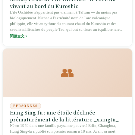
vivant au bord du Kuroshio
L'île Orchidée n'appartient pas vraiment à Taïwan — du moins pas
biologiquement. Nichée à l'extrémité nord de l'arc volcanique
philippin, elle vit au rythme du courant chaud du Kuroshio et des
savoirs millénaires du peuple Tao, qui ont su tisser un équilibre rare
entre les humains et le monde sauvage.
閱讀全文
👥
PERSONNES
Hung Sing-fu : une étoile déclinée
prématurément de la littérature _xiangtu_
Né en 1949 dans une famille paysanne pauvre à Erlin, Changhua,
Hung Sing-fu a publié son premier roman à 18 ans. Avant sa mort