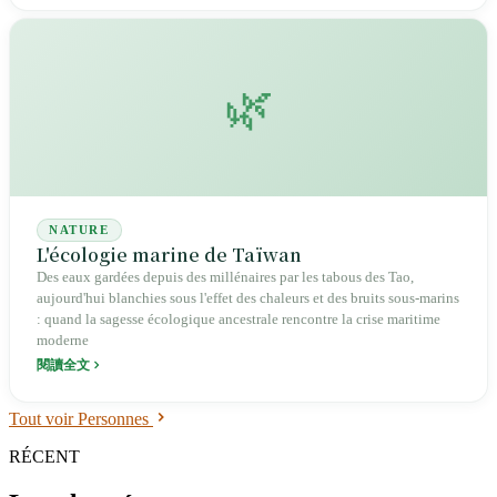
puis la reprise de Fluid Noise en 2018, il a toujours poursuivi une
même tâche : démonter les outils pour les rendre accessibles à
davantage de personnes. Mort prématurément le 12 novembre 2024 à
l'âge de 43 ans, il n'a pas laissé une simple liste d'œuvres personnelles,
🌿
mais tout l'écosystème de l'art audiovisuel taïwanais.
NATURE
L'écologie marine de Taïwan
Des eaux gardées depuis des millénaires par les tabous des Tao,
aujourd'hui blanchies sous l'effet des chaleurs et des bruits sous-marins
: quand la sagesse écologique ancestrale rencontre la crise maritime
moderne
閱讀全文
Tout voir Personnes
RÉCENT