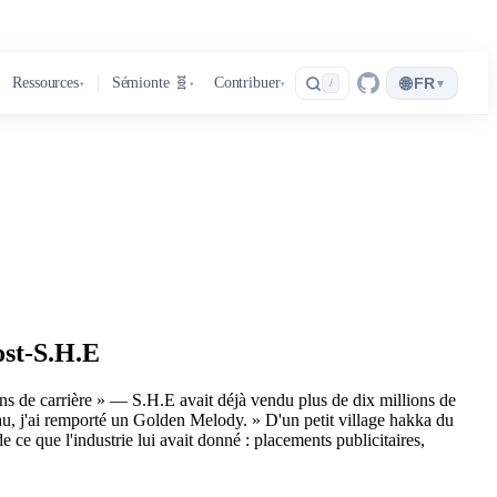
🌐
Ressources
Sémionte 🧬
Contribuer
FR
▾
/
▾
▾
▾
ost-S.H.E
ns de carrière » — S.H.E avait déjà vendu plus de dix millions de
eau, j'ai remporté un Golden Melody. » D'un petit village hakka du
ce que l'industrie lui avait donné : placements publicitaires,