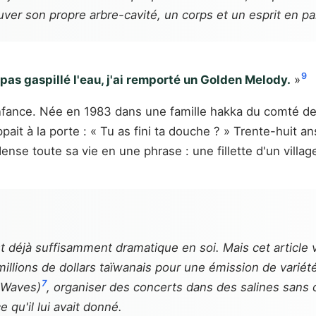
ver son propre arbre-cavité, un corps et un esprit en paix
9
 pas gaspillé l'eau, j'ai remporté un Golden Melody.
»
enfance. Née en 1983 dans une famille hakka du comté d
t à la porte : « Tu as fini ta douche ? » Trente-huit ans 
dense toute sa vie en une phrase : une fillette d'un vil
st déjà suffisamment dramatique en soi. Mais cet article v
millions de dollars taïwanais pour une émission de varié
7
 Waves
)
, organiser des concerts dans des salines sans c
 qu'il lui avait donné.