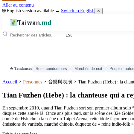
Aller au contenu
🌐 English version available →
Switch to English
✕
Taiwan
.md
ESC
🔥 Tendances
Semi-conducteurs
Marchés de nuit
Peuples auto
Accueil
Personnes
音樂與表演
Tian Fuzhen (Hebe) : la chante
Tian Fuzhen (Hebe) : la chanteuse qui a rej
En septembre 2010, quand Tian Fuzhen sort son premier album solo *To 
disques cette année-là. Onze ans plus tard, sur la scène des 32e Golde
comté de Hsinchu à la scène du Taipei Arena, cette idole façonnée par 
émissions de variétés, marché chinois, étiquette de « reine indie-folk »