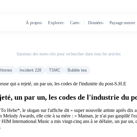
À propos
Explorer
Carte
Données
Paysage sonore
▾
▾
▾
▾
Saisissez des mots-clés pour rechercher dans tous les articles
chtones
Incident 228
TSMC
Bubble tea
use qui a rejeté, un par un, les codes de l'industrie du post-S.H.E
eté, un par un, les codes de l'industrie du p
Hebe*, le slogan sur l'affiche dit « super nouvelle artiste après dix a
n Melody Awards, elle crie à sa mère : « Maman, je n'ai pas gaspillé l'
HIM International Music a mis vingt-cinq ans à se défaire, un par un, de 
.