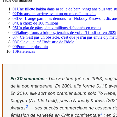
Table des matières
01
Une fillette hakka dans sa salle de bain, vingt ans plus tard
02
Dix ans de carrière avant un premier album solo
03
De _L'ange parmi les démons_ à _Nobody Knows_ : dix ans
04
Un choix de 100 millions
05
Un plat de pâtes, deux millions d'abonnés en moins
06
Salines, fours à briques, terrains de vol : _Tiaodiao_ en 2025
07
« Ce n'est pas un obstacle, c'est que je n'ai pas envie d'y mett
08
Celle qui a jeté l'industrie de l'idole
09
Pour aller plus loin
10
Références
En 30 secondes :
Tian Fuzhen (née en 1983, origina
de la pop mandarine. En 2001, elle forme S.H.E avec
En 2010, elle sort son premier album solo
To Hebe
Xingyun
(
A Little Luck
), puis à
Nobody Knows
(2020
3
Awards
— ses succès commerciaux ne cessent de se
4
émission de variétés en Chine continentale
; en 2