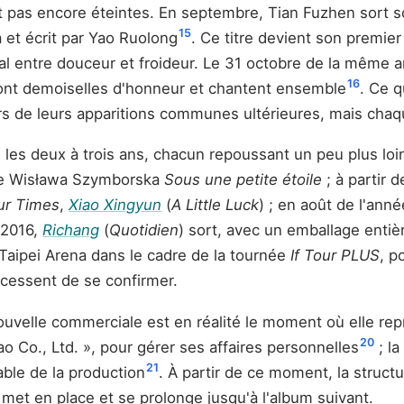
t pas encore éteintes. En septembre, Tian Fuzhen sort
15
et écrit par Yao Ruolong
. Ce titre devient son premier
l entre douceur et froideur. Le 31 octobre de la même ann
16
ont demoiselles d'honneur et chantent ensemble
. Ce 
lors de leurs apparitions communes ultérieures, mais chaq
 les deux à trois ans, chacun repoussant un peu plus loi
 de Wisława Szymborska
Sous une petite étoile
; à partir 
ur Times
,
Xiao Xingyun
(
A Little Luck
) ; en août de l'anné
t 2016,
Richang
(
Quotidien
) sort, avec un emballage entiè
Taipei Arena dans le cadre de la tournée
If Tour PLUS
, p
cessent de se confirmer.
elle commerciale est en réalité le moment où elle repre
20
o Co., Ltd. », pour gérer ses affaires personnelles
; l
21
able de la production
. À partir de ce moment, la struct
et en place et se prolonge jusqu'à l'album suivant.