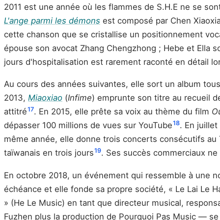
2011 est une année où les flammes de S.H.E ne se son
L'ange parmi les démons
est composé par Chen Xiaoxia 
cette chanson que se cristallise un positionnement voca
épouse son avocat Zhang Chengzhong ; Hebe et Ella s
jours d'hospitalisation est rarement raconté en détail 
Au cours des années suivantes, elle sort un album tous
2013,
Miaoxiao
(
Infime
) emprunte son titre au recueil
17
attitré
. En 2015, elle prête sa voix au thème du film
O
18
dépasser 100 millions de vues sur YouTube
. En juille
même année, elle donne trois concerts consécutifs au 
19
taïwanais en trois jours
. Ses succès commerciaux ne 
En octobre 2018, un événement qui ressemble à une nouv
échéance et elle fonde sa propre société, « Le Lai Le Ha
» (He Le Music) en tant que directeur musical, respons
Fuzhen plus la production de Pourquoi Pas Music — se m