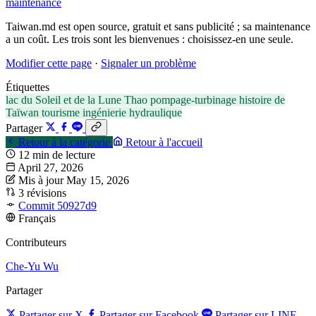
maintenance
Taiwan.md est open source, gratuit et sans publicité ; sa maintenance
a un coût. Les trois sont les bienvenues : choisissez-en une seule.
Modifier cette page
·
Signaler un problème
Étiquettes
lac du Soleil et de la Lune
Thao
pompage-turbinage
histoire de
Taïwan
tourisme
ingénierie hydraulique
Partager
Retour à la catégorie
Retour à l'accueil
12 min de lecture
April 27, 2026
Mis à jour May 15, 2026
3 révisions
Commit 50927d9
Français
Contributeurs
Che-Yu Wu
Partager
Partager sur X
Partager sur Facebook
Partager sur LINE