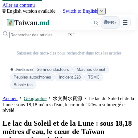
Aller au contenu
🌐 English version available →
Switch to English
✕
Taiwan
.md
☰
🌐
FR
▾
ESC
Saisissez des mots-clés pour rechercher dans tous les articles
🔥 Tendances
Semi-conducteurs
Marchés de nuit
Peuples autochtones
Incident 228
TSMC
Bubble tea
Accueil
Géographie
水文與水資源
Le lac du Soleil et de la
Lune : sous 18,18 mètres d'eau, le cœur de Taïwan submergé et
révélé
Le lac du Soleil et de la Lune : sous 18,18
mètres d'eau, le cœur de Taïwan