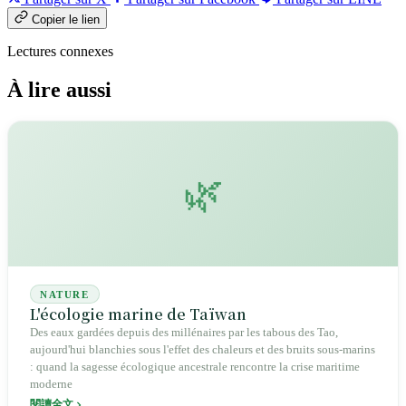
Copier le lien
Lectures connexes
À lire aussi
🌿
NATURE
L'écologie marine de Taïwan
Des eaux gardées depuis des millénaires par les tabous des Tao,
aujourd'hui blanchies sous l'effet des chaleurs et des bruits sous-marins
: quand la sagesse écologique ancestrale rencontre la crise maritime
moderne
閱讀全文