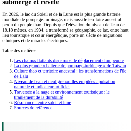
submergé et révélé
En 2026, le lac du Soleil et de la Lune est la plus grande batterie
mondiale de pompage-turbinage, mais aussi le territoire ancestral
perdu du peuple thao. Depuis que l'élévation du niveau de l'eau de
18,18 mètres, en 1934, a transformé sa géographie, ce lac, entre haut
lieu touristique et cœur énergétique, porte un siècle de migrations
ethniques et de miracles électriques.
Table des matières
Les champs flottants disparus et le déplacement d'un peuple
La plus grande « batterie de pompage-turbinage » de Taïwan
Culture thao et territoire ancestral : les transformations de l'île
de Lalu
Niveau de l'eau et neuf grenouilles empilées : pulsation
naturelle et indicateur artificiel
Traversée à la nage et environnement touristique : le
tiraillement de la durabilité
Résonance : entre soleil et lune
Sources de référence