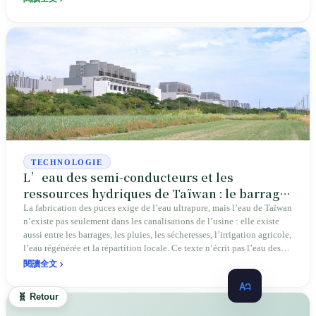
TECHNOLOGIE
L’eau des semi-conducteurs et les
ressources hydriques de Taïwan : le barrage
à côté de l’usine de plaquettes
La fabrication des puces exige de l’eau ultrapure, mais l’eau de Taïwan
n’existe pas seulement dans les canalisations de l’usine : elle existe
aussi entre les barrages, les pluies, les sécheresses, l’irrigation agricole,
l’eau régénérée et la répartition locale. Ce texte n’écrit pas l’eau des
semi-conducteurs comme un conflit linéaire du type « TSMC accapare
閱讀全文
l’eau » : il explique comment les procédés de pointe relient
l’hydrologie insulaire de Taïwan, la gouvernance publique, les
🧬 Retour
installations d’eau régénérée et les chaînes d’approvisionnement
mondiales, et ramènent la haute technologie aux barrages, aux champs