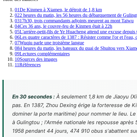
01
De Kinmen à Xiamen, le détroit de 1,8 km
02
2 heures du matin, les 56 heures du débarquement de Guling
03
17h30, trois commandants adjoints meurent au mont Taiwu
04
Ces 36 ans, le couvre-feu de Kinmen était à 22h
05
L'arrière-petit-fils de Ye Huacheng attend une excuse depuis
06
Les quatre caractères de 1387 : Résister comme l'or et l'eau,
07
Wuqiu parle une troisième langue
08
4 heures du matin, les bateaux du quai de Shuitou vers Xiam
09
Lectures complémentaires
10
Sources des images
11
Références
En 30 secondes :
À seulement 1,8 km de Jiaoyu (Xia
pas. En 1387, Zhou Dexing érige la forteresse de K
dominer la porte maritime) pour nommer le lieu. Le
à Gulingtou ; l'Armée nationale les repousse après 
1958 pendant 44 jours, 474 910 obus s'abattent su