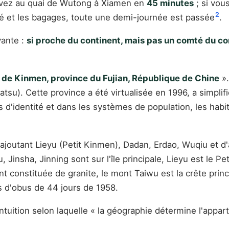
rivez au quai de Wutong à Xiamen en
45 minutes
; si vou
2
entité et les bagages, toute une demi-journée est passée
.
vante :
si proche du continent, mais pas un comté du cont
de Kinmen, province du Fujian, République de Chine
».
su). Cette province a été virtualisée en 1996, a simplifi
s d'identité et dans les systèmes de population, les h
 ajoutant Lieyu (Petit Kinmen), Dadan, Erdao, Wuqiu et d'
Jinsha, Jinning sont sur l'île principale, Lieyu est le P
nt constituée de granite, le mont Taiwu est la crête princ
s d'obus de 44 jours de 1958.
ntuition selon laquelle « la géographie détermine l'appa