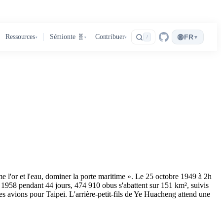
🌐
Ressources
Sémionte 🧬
Contribuer
FR
▾
/
▾
▾
▾
l'or et l'eau, dominer la porte maritime ». Le 25 octobre 1949 à 2h
1958 pendant 44 jours, 474 910 obus s'abattent sur 151 km², suivis
es avions pour Taipei. L'arrière-petit-fils de Ye Huacheng attend une