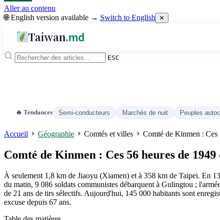
Aller au contenu
🌐 English version available →
Switch to English
✕
Taiwan
.md
ESC
🔥 Tendances
Semi-conducteurs
Marchés de nuit
Peuples auto
Accueil
Géographie
Comtés et villes
Comté de Kinmen : Ces 56
Comté de Kinmen : Ces 56 heures de 1949 qu
À seulement 1,8 km de Jiaoyu (Xiamen) et à 358 km de Taipei. En 1387
du matin, 9 086 soldats communistes débarquent à Gulingtou ; l'armée
de 21 ans de tirs sélectifs. Aujourd'hui, 145 000 habitants sont enreg
excuse depuis 67 ans.
Table des matières