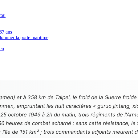
tou
 67 ans
 dominer la porte maritime
en
men) et à 358 km de Taipei, le froid de la Guerre froide 
inmen, empruntant les huit caractères «
guruo jintang, 
 25 octobre 1949 à 2h du matin, trois régiments de l'Ar
56 heures de combat acharné ; sans cette résistance, le t
r l'île de 151 km² ; trois commandants adjoints meurent