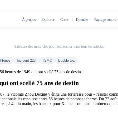
À propos
Explorer
Carte
Données
Paysage sonore
▾
▾
▾
▾
Saisissez des mots-clés pour rechercher dans tous les articles
chtones
Incident 228
TSMC
Bubble tea
 heures de 1949 qui ont scellé 75 ans de destin
i ont scellé 75 ans de destin
, le vicomte Zhou Dexing y érige une forteresse pour « résister comme 
 nationale les repousse après 56 heures de combat acharné. Du 23 août 
istrés ; à 4h du matin, les bateaux pour Xiamen sont plus nombreux que l