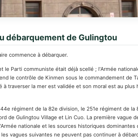
 du débarquement de Gulingtou
laire commence à débarquer.
t le Parti communiste était déjà scellé ; l'Armée nationale 
rend le contrôle de Kinmen sous le commandement de Tan
é à traverser la mer est validée et son moral est au plus
 244e régiment de la 82e division, le 251e régiment de la
rd de Gulingtou Village et Lin Cuo. La première vague 
 de l'Armée nationale et les sources historiques dominant
 les vagues suivantes ne peuvent pas continuer à débarqu