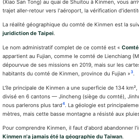
(Xiao San Tong) au quai de Shuitou à Kinmen, vous ar
trajet aller-retour vers l'aéroport, la vérification d'id
La réalité géographique du comté de Kinmen est la sui
juridiction de Taipei
.
Le nom administratif complet de ce comté est «
Comté 
appartient au Fujian, comme le comté de Lienchiang (Mat
dépourvue de ses missions en 2019, mais sur les carte
3
habitants du comté de Kinmen, province du Fujian »
.
L'île principale de Kinmen a une superficie de 134 km²,
divisé en 6 cantons — Jincheng (siège du comté), Jinhu, 
4
nous parlerons plus tard
. La géologie est principaleme
mètres, mais cette basse montagne a résisté aux pluie
Pour comprendre Kinmen, il faut d'abord abandonner l'i
Kinmen n'a jamais été la géographie du Taiwan
.