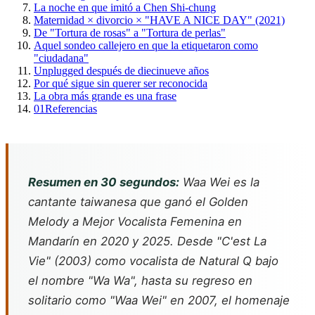
La noche en que imitó a Chen Shi-chung
Maternidad × divorcio × "HAVE A NICE DAY" (2021)
De "Tortura de rosas" a "Tortura de perlas"
Aquel sondeo callejero en que la etiquetaron como
"ciudadana"
Unplugged después de diecinueve años
Por qué sigue sin querer ser reconocida
La obra más grande es una frase
01
Referencias
Resumen en 30 segundos:
Waa Wei es la
cantante taiwanesa que ganó el Golden
Melody a Mejor Vocalista Femenina en
Mandarín en 2020 y 2025. Desde "C'est La
Vie" (2003) como vocalista de Natural Q bajo
el nombre "Wa Wa", hasta su regreso en
solitario como "Waa Wei" en 2007, el homenaje