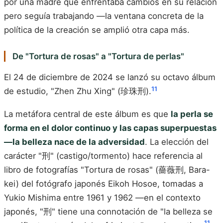
por una madre que enfrentaba cambios en su relación
pero seguía trabajando —la ventana concreta de la
política de la creación se amplió otra capa más.
De "Tortura de rosas" a "Tortura de perlas"
El 24 de diciembre de 2024 se lanzó su octavo álbum
11
de estudio, "Zhen Zhu Xing" (珍珠刑).
La metáfora central de este álbum es que
la perla se
forma en el dolor continuo y las capas superpuestas
—la belleza nace de la adversidad
. La elección del
carácter "刑" (castigo/tormento) hace referencia al
libro de fotografías "Tortura de rosas" (薔薇刑, Bara-
kei) del fotógrafo japonés Eikoh Hosoe, tomadas a
Yukio Mishima entre 1961 y 1962 —en el contexto
japonés, "刑" tiene una connotación de "la belleza se
11