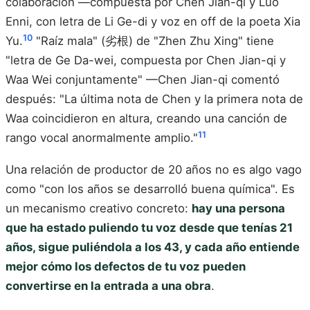
colaboración —compuesta por Chen Jian-qi y Luo
Enni, con letra de Li Ge-di y voz en off de la poeta Xia
10
Yu.
"Raíz mala" (劣根) de "Zhen Zhu Xing" tiene
"letra de Ge Da-wei, compuesta por Chen Jian-qi y
Waa Wei conjuntamente" —Chen Jian-qi comentó
después: "La última nota de Chen y la primera nota de
Waa coincidieron en altura, creando una canción de
11
rango vocal anormalmente amplio."
Una relación de productor de 20 años no es algo vago
como "con los años se desarrolló buena química". Es
un mecanismo creativo concreto:
hay una persona
que ha estado puliendo tu voz desde que tenías 21
años, sigue puliéndola a los 43, y cada año entiende
mejor cómo los defectos de tu voz pueden
convertirse en la entrada a una obra
.