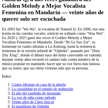
Golden Melody a Mejor Vocalista
Femenina en Mandarín — veinte años de
querer solo ser escuchada
En 2003 fue "Wa Wa", la vocalista de Natural Q. En 2006, tras una
lesión en las cuerdas vocales, reinició en solitario como "Waa Wei".
En 2020 y 2025 ganó dos veces el Golden Melody a Mejor
Vocalista Femenina en Mandarín. Desde "Bi Ge Suo Zai", su
homenaje en cuatro idiomas a Lu Kaitong, hasta la resistencia
femenina de la versión infantil de "Ophelia", pasando por "Zhen
Zhu Xing", donde el álbum nace del dolor convertido en valentía:
durante veinte años recorrió el camino más contra intuitivo de la
música popular en mandarín: hacer que su voz fuera más famosa
que su rostro, que sus obras vivieran más que su persona.
Índice
Cuatro idiomas en casa de la abuela
La casualidad en el estudio de grabación
El año del zumbido de mosquito
La voz de niña como método
Veinte años de Chen Jian-qi
El monólogo de Ophelia