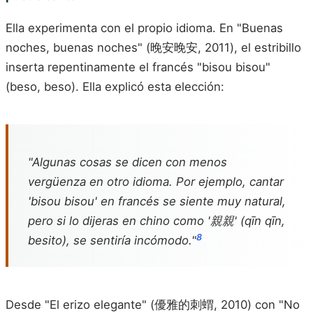
Ella experimenta con el propio idioma. En "Buenas
noches, buenas noches" (晚安晚安, 2011), el estribillo
inserta repentinamente el francés "bisou bisou"
(beso, beso). Ella explicó esta elección:
"Algunas cosas se dicen con menos
vergüenza en otro idioma. Por ejemplo, cantar
'bisou bisou' en francés se siente muy natural,
pero si lo dijeras en chino como '親親' (qīn qīn,
8
besito), se sentiría incómodo."
Desde "El erizo elegante" (優雅的刺蝟, 2010) con "No