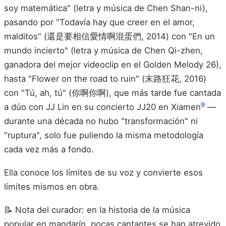
soy matemática" (letra y música de Chen Shan-ni),
pasando por "Todavía hay que creer en el amor,
malditos" (還是要相信愛情啊混蛋們, 2014) con "En un
mundo incierto" (letra y música de Chen Qi-zhen,
ganadora del mejor videoclip en el Golden Melody 26),
hasta "Flower on the road to ruin" (末路狂花, 2016)
con "Tú, ah, tú" (你啊你啊), que más tarde fue cantada
9
a dúo con JJ Lin en su concierto JJ20 en Xiamen
—
durante una década no hubo "transformación" ni
"ruptura", solo fue puliendo la misma metodología
cada vez más a fondo.
Ella conoce los límites de su voz y convierte esos
límites mismos en obra.
📝 Nota del curador: en la historia de la música
popular en mandarín, pocas cantantes se han atrevido