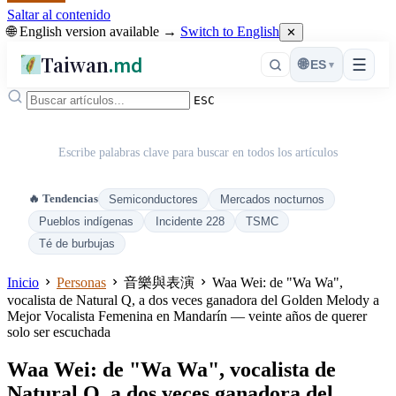
Saltar al contenido
🌐 English version available →
Switch to English
✕
Taiwan
.md
☰
🌐
ES
▾
ESC
Escribe palabras clave para buscar en todos los artículos
🔥 Tendencias
Semiconductores
Mercados nocturnos
Pueblos indígenas
Incidente 228
TSMC
Té de burbujas
Inicio
Personas
音樂與表演
Waa Wei: de "Wa Wa",
vocalista de Natural Q, a dos veces ganadora del Golden Melody a
Mejor Vocalista Femenina en Mandarín — veinte años de querer
solo ser escuchada
Waa Wei: de "Wa Wa", vocalista de
Natural Q, a dos veces ganadora del