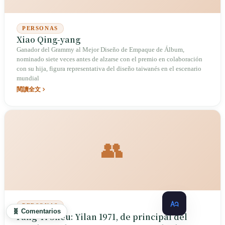
PERSONAS
Xiao Qing-yang
Ganador del Grammy al Mejor Diseño de Empaque de Álbum,
nominado siete veces antes de alzarse con el premio en colaboración
con su hija, figura representativa del diseño taiwanés en el escenario
mundial
閱讀全文
👥
PERSONAS
🧬 Comentarios
Fang-Yi Sheu: Yilan 1971, de principal del