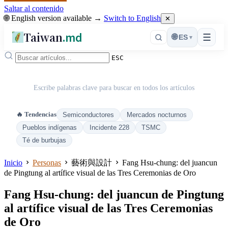
Saltar al contenido
🌐 English version available →
Switch to English
✕
Taiwan
.md
☰
🌐
ES
▾
ESC
Escribe palabras clave para buscar en todos los artículos
🔥 Tendencias
Semiconductores
Mercados nocturnos
Pueblos indígenas
Incidente 228
TSMC
Té de burbujas
Inicio
Personas
藝術與設計
Fang Hsu-chung: del juancun
de Pingtung al artífice visual de las Tres Ceremonias de Oro
Fang Hsu-chung: del juancun de Pingtung
al artífice visual de las Tres Ceremonias
de Oro