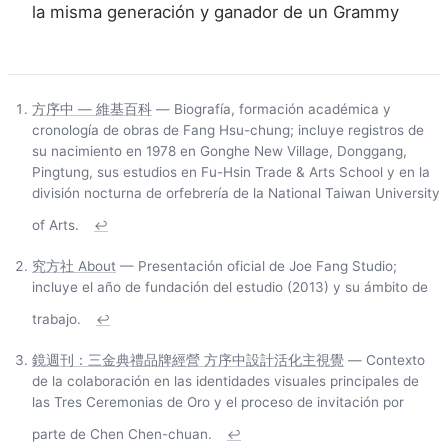
la misma generación y ganador de un Grammy
方序中 — 維基百科
— Biografía, formación académica y
cronología de obras de Fang Hsu-chung; incluye registros de
su nacimiento en 1978 en Gonghe New Village, Donggang,
Pingtung, sus estudios en Fu-Hsin Trade & Arts School y en la
división nocturna de orfebrería de la National Taiwan University
of Arts.
↩
究方社 About
— Presentación oficial de Joe Fang Studio;
incluye el año de fundación del estudio (2013) y su ámbito de
trabajo.
↩
鏡週刊：三金典禮品牌經營 方序中設計活化主視覺
— Contexto
de la colaboración en las identidades visuales principales de
las Tres Ceremonias de Oro y el proceso de invitación por
parte de Chen Chen-chuan.
↩