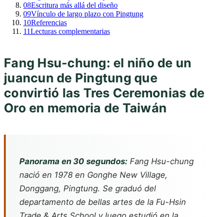
08
Escritura más allá del diseño
09
Vínculo de largo plazo con Pingtung
10
Referencias
11
Lecturas complementarias
Fang Hsu-chung: el niño de un
juancun de Pingtung que
convirtió las Tres Ceremonias de
Oro en memoria de Taiwán
Panorama en 30 segundos:
Fang Hsu-chung
nació en 1978 en Gonghe New Village,
Donggang, Pingtung. Se graduó del
departamento de bellas artes de la Fu-Hsin
Trade & Arts School y luego estudió en la