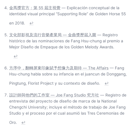
金馬獎官方：第 55 屆主視覺
— Explicación conceptual de la
identidad visual principal “Supporting Role” de Golden Horse 55
en 2018.
↩
文化部影視及流行音樂產業局 — 金曲獎歷屆入圍
— Registro
histórico de las nominaciones de Fang Hsu-chung al premio a
Mejor Diseño de Empaque de los Golden Melody Awards.
↩
方序中，翻轉屏東印象賦予想像力及期待 — The Affairs
— Fang
Hsu-chung habla sobre su infancia en el juancun de Donggang,
Pingtung, Florist Project y su contexto de diseño.
↩
設計師與他們的工作室 — Joe Fang Studio 究方社
— Registro de
entrevista del proyecto de diseño de marca de la National
Chengchi University; incluye el método de trabajo de Joe Fang
Studio y el proceso por el cual asumió las Tres Ceremonias de
Oro.
↩