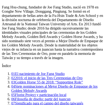
Fang Hsu-chung, fundador de Joe Fang Studio, nació en 1978 en
Gonghe New Village, Donggang, Pingtung. Se formó en el
departamento de bellas artes de la Fu-Hsin Trade & Arts School y en
la división nocturna de orfebrería del Departamento de Diseño
Artesanal de la National Taiwan University of Arts. En 2013 fundó
Joe Fang Studio; desde 2016 ha dirigido sucesivamente las
identidades visuales principales de las ceremonias de los Golden
Melody Awards, Golden Bell Awards y Golden Horse Awards, y ha
sido nominado siete veces al premio a Mejor Diseño de Empaque de
los Golden Melody Awards. Desde la materialidad de los objetos
viejos de su infancia en un juancun hasta la narrativa contemporánea
de las Tres Ceremonias de Oro, pone en paralelo la memoria de
Taiwán y su tiempo a través de la imagen.
Índice
01
El nacimiento de Joe Fang Studio
02
2016: el inicio de las Tres Ceremonias de Oro
03
Golden Horse 55 de 2018: “Supporting Role”
04
Siete nominaciones al Mejor Diseño de Empaque de los
Golden Melody Awards
05
Florist Project y participación local
06
Filosofía de diseño: partir del juancun
07
Significado para el campo del diseño taiwanés